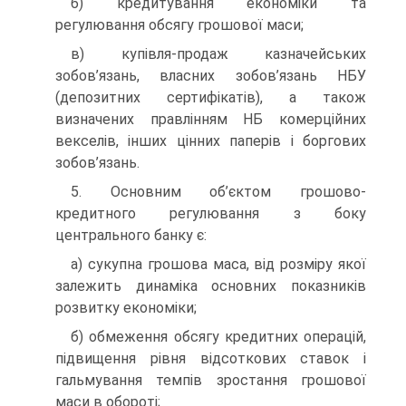
б) кредитування економіки та
регулювання обсягу грошової маси;
в) купівля-продаж казначейських
зобов’язань, власних зобов’язань НБУ
(депозитних сертифікатів), а також
визначених правлінням НБ комерційних
векселів, інших цінних паперів і боргових
зобов’язань.
5. Основним об’єктом грошово-
кредитного регулювання з боку
центрального банку є:
а) сукупна грошова маса, від розміру якої
залежить динаміка основних показників
розвитку економіки;
б) обмеження обсягу кредитних операцій,
підвищення рівня відсоткових ставок і
гальмування темпів зростання грошової
маси в обороті;