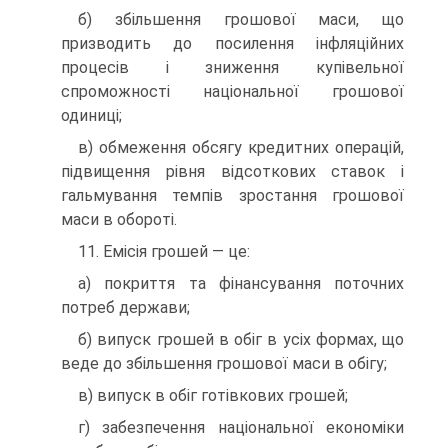
б) збільшення грошової маси, що
призводить до посилення інфляційних
процесів і зниження купівельної
спроможності національної грошової
одиниці;
в) обмеження обсягу кредитних операцій,
підвищення рівня відсоткових ставок і
гальмування темпів зростання грошової
маси в обороті.
11. Емісія грошей — це:
а) покриття та фінансування поточних
потреб держави;
б) випуск грошей в обіг в усіх формах, що
веде до збільшення грошової маси в обігу;
в) випуск в обіг готівкових грошей;
г) забезпечення національної економіки