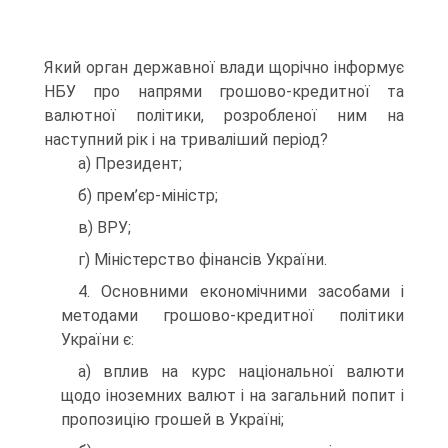
Який орган державної влади щорічно інформує
НБУ про напрями грошово-кредитної та
валютної політики, розробленої ним на
наступний рік і на триваліший період?
а) Президент;
б) прем’єр-міністр;
в) ВРУ;
г) Міністерство фінансів України.
4. Основними економічними засобами і
методами грошово-кредитної політики
України є:
а) вплив на курс національної валюти
щодо іноземних валют і на загальний попит і
пропозицію грошей в Україні;