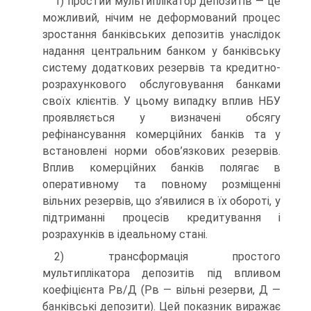
1) простий мультиплікатор депозитів — це
можливий, нічим не деформований процес
зростання банківських депозитів унаслідок
надання центральним банком у банківську
систему додаткових резервів та кредитно-
розрахункового обслуговування банками
своїх клієнтів. У цьому випадку вплив НБУ
проявляється у визначені обсягу
рефінансування комерційних банків та у
встановлені норми обов’язкових резервів.
Вплив комерційних банків полягає в
оперативному та повному розміщенні
вільних резервів, що з’явилися в їх обороті, у
підтриманні процесів кредитування і
розрахунків в ідеальному стані.
2) трансформація простого
мультиплікатора депозитів під впливом
коефіцієнта Рв/Д (Рв — вільні резерви, Д —
банківські депозити). Цей показник виражає