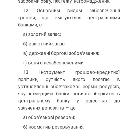
засобами обігу, платежу, нагромадження.
12. Основним видом забезпечення
грошей, що емітуються центральними
банками, є:
а) золотий запас;
б) валютний запас;
в) державні боргові зобов’язання;
г) вони є незабезпеченими.
13. Інструмент грошово-кредитної
політики, сутність якого полягає в
установленні обов’язкової норми ресурсів,
яку комерційні банки повинні зберігати в
центральному банку у відсотках до
залучених депозитів — це:
а) обов’язкові резерви;
б) норматив резервування;