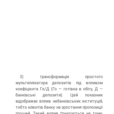
3) трансформація простого
мультиплікатора депозитів під впливом
коефіцієнта Го/Д (Го — готівка в обігу, Д —
банківські депозити). Цей показник
відображає вплив небанківських інституцій,
тобто клієнтів банку на зростання пропозиції
грошей. Такий вплив ґрунтується на тому,