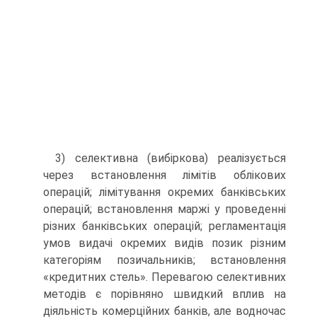
3) селективна (вибіркова) реалізується
через встановлення лімітів облікових
операцій; лімітування окремих банківських
операцій; встановлення маржі у проведенні
різних банківських операцій; регламентація
умов видачі окремих видів позик різним
категоріям позичальників; встановлення
«кредитних стель». Перевагою селективних
методів є порівняно швидкий вплив на
діяльність комерційних банків, але водночас