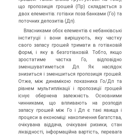
що пропозиція грошей (Пр) складається з
двох елементів: готівки поза банками (Го) та
поточних депозитів (Дп).
Власниками обох елементів є небанківські
інституції і вони вирішують, яку частку
свого запасу грошей тримати в готівковій
формі, і яку в безготівковій. Тобто, якщо
зростатиме частка Го, відповідно
зменшуватиметься Дп. Як наслідок
знизиться і зменшиться пропозиція грошей.
Отже, між динамікою показника Го/Дп та
рівнем мультиплікації і пропозиції грошей
існує обернена залежність. Основними
чинниками, що впливають на розподіл
запасу грошей між Го і Дп є такі явища і
процеси в економіці: накопичення багатства,
очікувана віддача, очікувані ризики, стан
ліквідності, інформаційна вартість, перевага