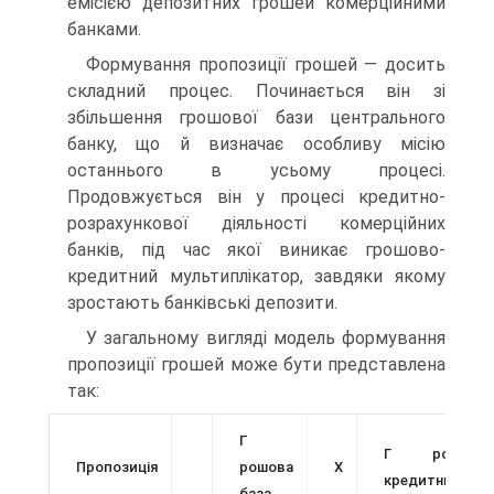
емісією депозитних грошей комерційними
банками.
Формування пропозиції грошей — досить
складний процес. Починається він зі
збільшення грошової бази центрального
банку, що й визначає особливу місію
останнього в усьому процесі.
Продовжується він у процесі кредитно-
розрахункової діяльності комерційних
банків, під час якої виникає грошово-
кредитний мультиплікатор, завдяки якому
зростають банківські депозити.
У загальному вигляді модель формування
пропозиції грошей може бути представлена
так:
Г
Г рошово-
Пропозиція
рошова
X
кредитний
база