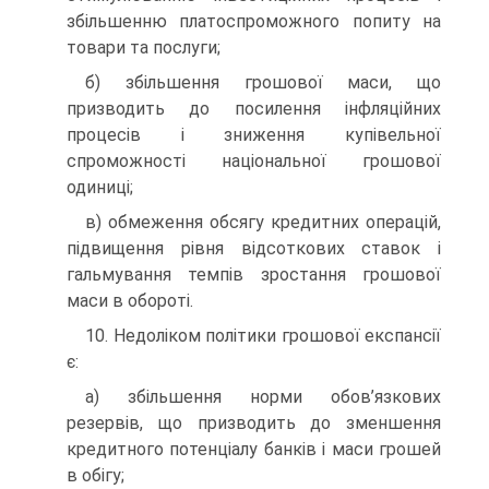
збільшенню платоспроможного попиту на
товари та послуги;
б) збільшення грошової маси, що
призводить до посилення інфляційних
процесів і зниження купівельної
спроможності національної грошової
одиниці;
в) обмеження обсягу кредитних операцій,
підвищення рівня відсоткових ставок і
гальмування темпів зростання грошової
маси в обороті.
10. Недоліком політики грошової експансії
є:
а) збільшення норми обов’язкових
резервів, що призводить до зменшення
кредитного потенціалу банків і маси грошей
в обігу;