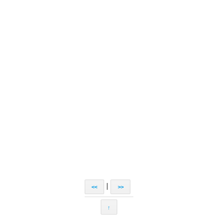
|
<<
>>
↑