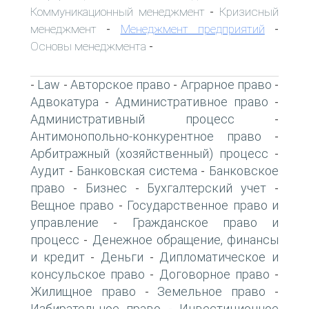
Коммуникационный менеджмент
Кризисный
-
менеджмент
Менеджмент предприятий
-
-
Основы менеджмента
-
Law
Авторское право
Аграрное право
-
-
-
-
Адвокатура
Административное право
-
-
Административный процесс
-
Антимонопольно-конкурентное право
-
Арбитражный (хозяйственный) процесс
-
Аудит
Банковская система
Банковское
-
-
право
Бизнес
Бухгалтерский учет
-
-
-
Вещное право
Государственное право и
-
управление
Гражданское право и
-
процесс
Денежное обращение, финансы
-
и кредит
Деньги
Дипломатическое и
-
-
консульское право
Договорное право
-
-
Жилищное право
Земельное право
-
-
Избирательное право
Инвестиционное