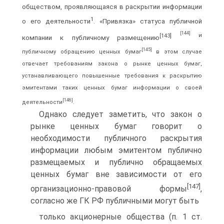
обществом, проявляющаяся в раскрытии информации
1
о его деятельности
. «Привязка» статуса публичной
[144]
[143]
и
компании к публичному размещению
[145]
публичному обращению ценных бумаг
в этом случае
отвечает требованиям закона о рынке ценных бумаг,
устанавливающего повышенные требования к раскрытию
эмитентами таких ценных бумаг информации о своей
[146]
деятельности
.
Однако следует заметить, что закон о
рынке ценных бумаг говорит о
необходимости публичного раскрытия
информации любым эмитентом публично
размещаемых и публично обращаемых
ценных бумаг вне зависимости от его
[147]
организационно-правовой формы
,
согласно же ГК РФ публичными могут быть
только акционерные общества (п. 1 ст.