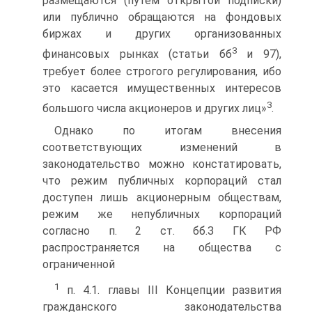
размещаются (путем открытой подписки)
или публично обращаются на фондовых
биржах и других организованных
3
финансовых рынках (статьи бб
и 97),
требует более строгого регулирования, ибо
это касается имущественных интересов
3
большого числа акционеров и других лиц»
.
Однако по итогам внесения
соответствующих изменений в
законодательство можно констатировать,
что режим публичных корпораций стал
доступен лишь акционерным обществам,
режим же непубличных корпораций
согласно п. 2 ст. бб.З ГК РФ
распространяется на общества с
ограниченной
1
п. 4.1. главы III Концепции развития
гражданского законодательства