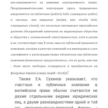
рассматриваются за рамками корпоративного права.
Предпринимательские корпорации здесь традиционно
разделяются на публичные (publicly held, сокращенно public)
и частные, или закрытые (private, или closely held,
сокращенно closed), что несколько напоминает европейское
деление объединений капиталов на акционерные общества
и общества с ограниченной ответственностью, хотя в целом
и не соответствует ему. В этом смысле публичной признается
компания, которая в реестре компаний и в имеющемся у нее
сертификате о регистрации прямо обозначена как публичная
компания (изначально предполагалось, что ее доли, или паи
- share могут свободно отчуждаться и приобретаться на
1
фондовых биржах в виде акций - stock)))
.
Также Е.А. Суханов указывает, что
«частные и публичные компании в
английском праве обычно считаются не
двумя отдельными видами юридических
лиц, а двумя разновидностями одной и той
же организационно-правовой формы -