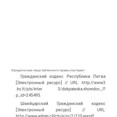
Юридические лица публичного права участвуют
Гражданский кодекс Республики Литва
[Электронный ресурс] // URL: http://www3
.lrs.lt/pls/inter 3/dokpaieska.showdoc_l?
p_id=245495.
Швейцарский Гражданский кодекс
[Электронный ресурс] // URL:
htto://www.adrnin.clVch/e/rs/2/210.enpdf