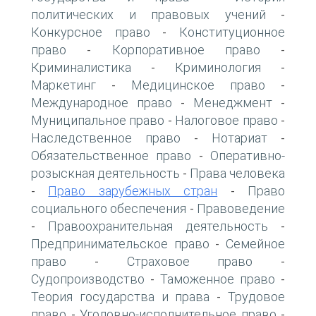
политических и правовых учений
-
Конкурсное право
Конституционное
-
право
Корпоративное право
-
-
Криминалистика
Криминология
-
-
Маркетинг
Медицинское право
-
-
Международное право
Менеджмент
-
-
Муниципальное право
Налоговое право
-
-
Наследственное право
Нотариат
-
-
Обязательственное право
Оперативно-
-
розыскная деятельность
Права человека
-
Право зарубежных стран
Право
-
-
социального обеспечения
Правоведение
-
Правоохранительная деятельность
-
-
Предпринимательское право
Семейное
-
право
Страховое право
-
-
Судопроизводство
Таможенное право
-
-
Теория государства и права
Трудовое
-
право
Уголовно-исполнительное право
-
-