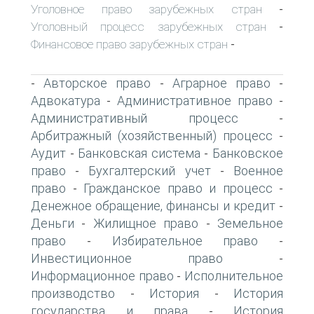
Уголовное право зарубежных стран
-
Уголовный процесс зарубежных стран
-
Финансовое право зарубежных стран
-
Авторское право
Аграрное право
-
-
-
Адвокатура
Административное право
-
-
Административный процесс
-
Арбитражный (хозяйственный) процесс
-
Аудит
Банковская система
Банковское
-
-
право
Бухгалтерский учет
Военное
-
-
право
Гражданское право и процесс
-
-
Денежное обращение, финансы и кредит
-
Деньги
Жилищное право
Земельное
-
-
право
Избирательное право
-
-
Инвестиционное право
-
Информационное право
Исполнительное
-
производство
История
История
-
-
государства и права
История
-