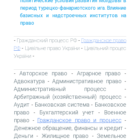
политические условия развития Молдовы в
период турецко-фанариотского ига. Влияние
базисных и надстроечных институтов на
право
Гражданский процесс РФ
Гражданское право
-
-
РФ
Цивільне право України
Цивільний процес
-
-
України
-
Авторское право
Аграрное право
-
-
-
Адвокатура
Административное право
-
-
Административный процесс
-
Арбитражный (хозяйственный) процесс
-
Аудит
Банковская система
Банковское
-
-
право
Бухгалтерский учет
Военное
-
-
право
Гражданское право и процесс
-
-
Денежное обращение, финансы и кредит
-
Деньги
Жилищное право
Земельное
-
-