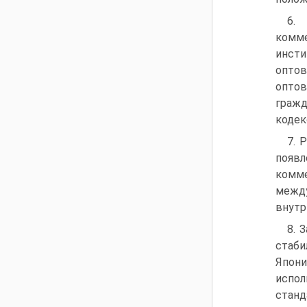
6.
комме
инсти
оптов
оптов
гражд
кодек
7. 
появ
комме
межд
внутр
8. 
стаби
Япони
испо
станд