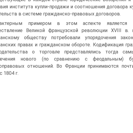
вия института купли-продажи и соотношения договора 
тельств в системе гражданско-правовых договоров.
рактерным примером в этом аспекте является гр
ествление Великой французской революции XVIII в.
данскому обществу потребовали упорядочения закон
анских правах и гражданском обороте. Кодификация гр
нодательства о торговле представлялись тогда с
печения нового (по сравнению с феодальным) бурж
оправовых отношений. Во Франции принимаются почт
с 1804 г.