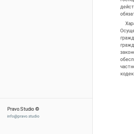
дейст
обяза
Ха
Осущ
граж
гражд
зако
обес
частн
кодек
Pravo.Studio ©
info@pravo.studio