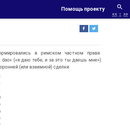
Помощь проекту
<<
↑
>>
ормировались в римском частном праве.
dao» («я даю тебе, и за это ты даешь мне»)
ронней (или взаимной) сделки.
с
-
ы
м
р
а
е
г