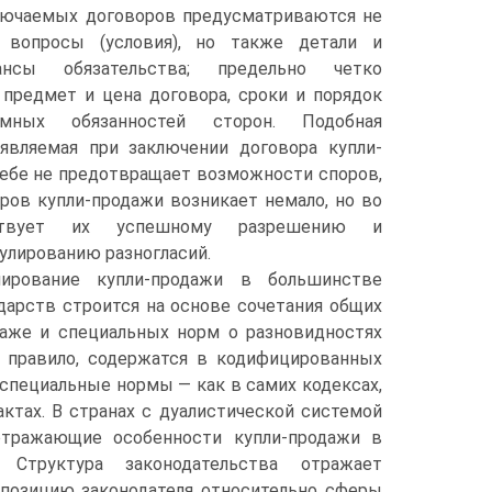
лючаемых договоров предусматриваются не
 вопросы (условия), но также детали и
нсы обязательства; предельно четко
предмет и цена договора, сроки и порядок
имных обязанностей сторон. Подобная
оявляемая при заключении договора купли-
себе не предотвращает возможности споров,
ров купли-продажи возникает немало, но во
ствует их успешному разрешению и
улированию разногласий.
лирование купли-продажи в большинстве
арств строится на основе сочетания общих
даже и специальных норм о разновидностях
к правило, содержатся в кодифицированных
 специальные нормы — как в самих кодексах,
ктах. В странах с дуалистической системой
 отражающие особенности купли-продажи в
 Структура законодательства отражает
позицию законодателя относительно сферы