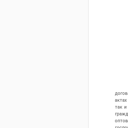
догов
актах
так и
гражд
опто
госпо