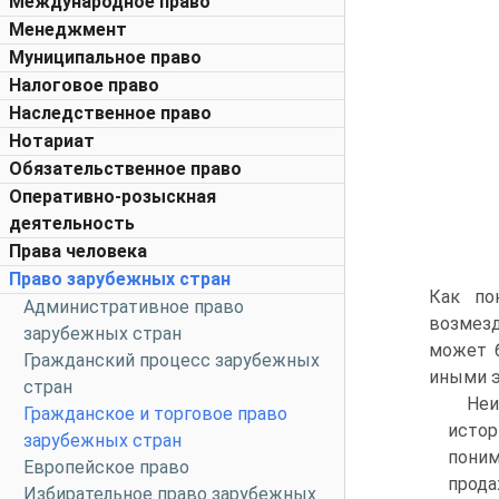
Международное право
Менеджмент
Муниципальное право
Налоговое право
Наследственное право
Нотариат
Обязательственное право
Оперативно-розыскная
деятельность
Права человека
Право зарубежных стран
Как по
Административное право
возмезд
зарубежных стран
может 
Гражданский процесс зарубежных
иными э
стран
Не
Гражданское и торговое право
истор
зарубежных стран
поним
Европейское право
прод
Избирательное право зарубежных