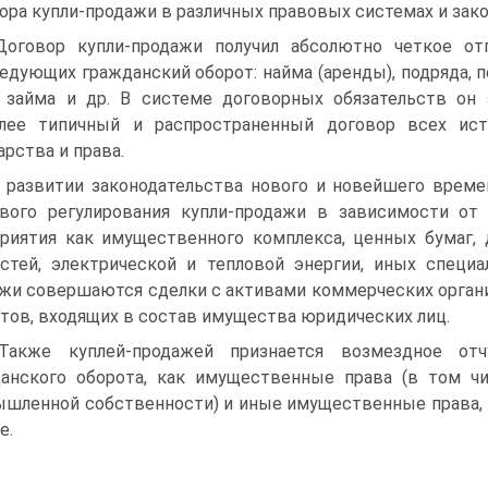
ора купли-продажи в различных правовых системах и зак
Договор купли-продажи получил абсолютно четкое от
едующих гражданский оборот: найма (аренды), подряда, 
, займа и др. В системе договорных обязательств он
лее типичный и распространенный договор всех ист
арства и права.
В развитии законодательства нового и новейшего врем
вого регулирования купли-продажи в зависимости от
риятия как имущественного комплекса, ценных бумаг,
стей, электрической и тепловой энергии, иных специ
жи совершаются сделки с активами коммерческих органи
тов, входящих в состав имущества юридических лиц.
Также куплей-продажей признается возмездное от
анского оборота, как имущественные права (в том чи
шленной собственности) и иные имущественные права,
е.