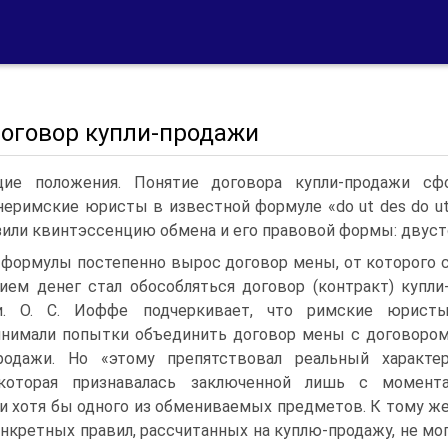
Договор купли-продажи
ие положения. Понятие договора купли-продажи сф
еримские юристы в известной формуле «do ut des do ut 
или квинтэссенцию обмена и его правовой формы: двусто
 формулы постепенно вырос договор мены, от которого 
ием денег стал обособляться договор (контракт) купли
и. О. С. Иоффе подчеркивает, что римские юрист
нимали попытки объединить договор мены с договоро
продажи. Но «этому препятствовал реальный характе
которая признавалась заключенной лишь с момент
и хотя бы одного из обмениваемых предметов. К тому ж
онкретных правил, рассчитанных на куплю-продажу, не мо