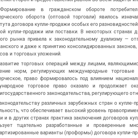
 Формирование в гражданском обороте потребитель
рческого оборота (оптовой торговли) явилось изнача
тута договора купли-продажи особых его разновидностей 
ой купли-продажи или поставки. В некоторых странах 
ого рынка привела к законодательному дуализму — от
анского и даже к принятию консолидированных законов,
сов и торговых уложений.
Развитие торговых операций между лицами, являющимис
ление норм, регулирующих международные торговые 
рческое, право формировалось под влиянием национал
ународное торговое право оказало и продолжает ок
игосударственного законодательства, регулирующего отн
Законодательству различных зарубежных стран о купле-
льность, что обеспечивает высокий уровень правопримен
и и в других странах практика заключения договоров ку
льзует тщательно разработанные и проверенные мн
артизированные варианты (проформы) договора купли-пр