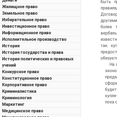
Деньги
быть п
Жилищное право
правила
Земельное право
Договор
Избирательное право
другими
Инвестиционное право
более 
Информационное право
вербаль
Исполнительное производство
известн
так: ку
История
предост
История государства и права
обязует
История политических и правовых
На 
учений
экон
Конкурсное право
пред
Конституционное право
сформ
Корпоративное право
будет
Криминалистика
купля
Криминология
пока 
Маркетинг
Медицинское право