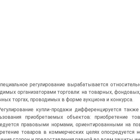
Специальное регулирование вырабатывается относительн
димых организаторами торговли: на товарных, фондовых
чных торгах, проводимых в форме аукциона и конкурса.
Регулирование купли-продажи дифференцируется также
льзования приобретаемых объектов: приобретение то
едуется правовыми нормами, ориентированными на по
ретение товаров в коммерческих целях опосредуется 
ения сторон и предоставления равной во всем защиты ин