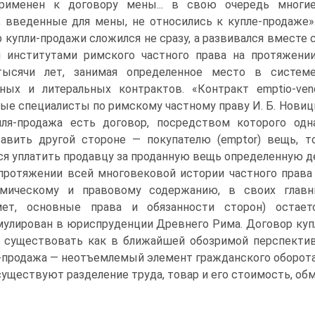
рименен к договору мены... в свою очередь многи
, введенные для мены, не относились к купле-продаже»
 купли-продажи сложился не сразу, а развивался вместе 
 институтами римского частного права на протяжени
тысячи лет, занимая определенное место в систем
ных и литеральных контрактов. «Контракт emptio-ven
ые специалисты по римскому частному праву И. Б. Новицк
пля-продажа есть договор, посредством которого одна
авить другой стороне — покупателю (emptor) вещь, то
ся уплатить продавцу за проданную вещь определенную де
протяжении всей многовековой истории частного права
омическому и правовому содержанию, в своих главн
мет, основные права и обязанности сторон) остае
улирован в юриспруденции Древнего Рима. Договор куп
 существовать как в ближайшей обозримой перспективе
-продажа — неотъемлемый элемент гражданского оборота,
существуют разделение труда, товар и его стоимость, обм