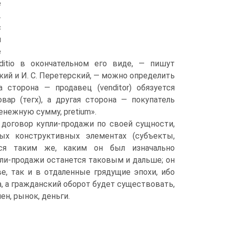
е
.
с
и
е
ditio в окончательном его виде, — пишут
ий и И. С. Перетерский, — можно определить
 сторона — продавец (venditor) обязуется
вар (тегх), а другая сторона — покупатель
нежную сумму, pretium».
 договор купли-продажи по своей сущности,
ых конструктивных элементах (субъекты,
тся таким же, каким он был изначально
ли-продажи останется таковым и дальше; он
, так и в отдаленные грядущие эпохи, ибо
 а гражданский оборот будет существовать,
ен, рынок, деньги.