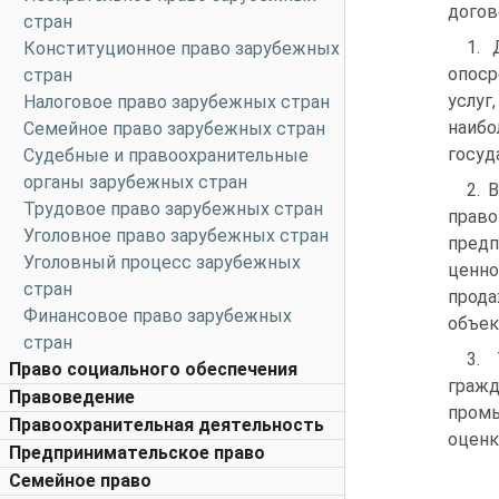
догов
стран
1. 
Конституционное право зарубежных
опоср
стран
услуг
Налоговое право зарубежных стран
наибо
Семейное право зарубежных стран
госуд
Судебные и правоохранительные
органы зарубежных стран
2. 
Трудовое право зарубежных стран
право
Уголовное право зарубежных стран
предп
Уголовный процесс зарубежных
ценно
стран
прода
Финансовое право зарубежных
объек
стран
3. 
Право социального обеспечения
гражд
Правоведение
промы
Правоохранительная деятельность
оценк
Предпринимательское право
Семейное право