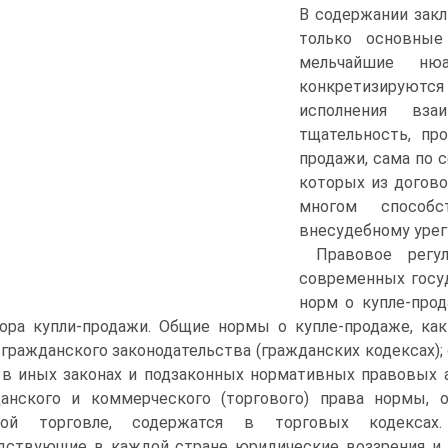
В содержании зак
только основные
мельчайшие нюа
конкретизируются 
исполнения вза
тщательность, пр
продажи, сама по 
которых из догово
многом способ
внесудебному урег
Правовое регу
современных госуд
норм о купле-про
ора купли-продажи. Общие нормы о купле-продаже, ка
 гражданского законодательства (гражданских кодексах);
 в иных законах и подзаконных нормативных правовых а
анского и коммерческого (торгового) права нормы,
вой торговле, содержатся в торговых кодексах.
дствующие в каждой стране юридические воззрения и 