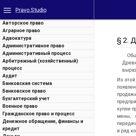
Pravo.Studio
Авторское право
Аграрное право
Адвокатура
§ 2. 
Административное право
Административный процесс
Общ
Арбитражный (хозяйственный)
Древн
процесс
выраз
Аудит
Из этой
Банковская система
появлен
Банковское право
продаж
Бухгалтерский учет
предпри
Военное право
купли-
Гражданское право и процесс
мены, 
Денежное обращение, финансы и
передач
кредит
и ряд к