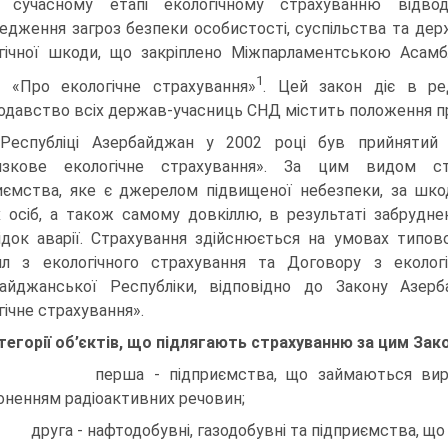
 сучасному етапі екологічному страхуванню відво
едження загроз безпеки особистості, суспільства та держа
гічної шкоди, що закріплено Міжпарламентською Аса
1
і «Про екологічне страхування»
. Цей закон діє в ре
одавство всіх держав-учасниць СНД містить положення пр
Республіці Азербайджан у 2002 році був прийнятий 
язкове екологічне страху­вання». За цим видом ст
иємства, яке є джерелом підвищеної небезпеки, за шк
х осіб, а також самому довкіллю, в результаті забруд
ідок аварії. Страхування здійснюється на умовах типово
л з екологічного страхування та Договору з еколо
айджанської Республіки, відповідно до Закону Азерб
гічне страхування».
тегорії об’єктів, що підлягають страхуванню за цим Зак
перша - підприємства, що займаються виробниц
оненням радіоактивних речовин;
друга - нафтодобувні, газодобувні та підприємства, що