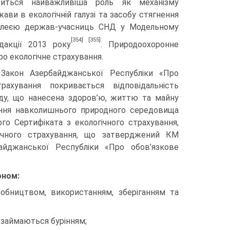
диться найважливіша роль як механізму
ви в екологічній галузі та засобу стягнення
мблеєю держав-учасниць СНД у Модельному
[354]
[355]
дакції 2013 року
. Природоохоронне
о екологічне страхування.
Закон Азербайджанської Республіки «Про
рахування покривається відповідальність
оду, що нанесена здоров’ю, життю та майну
нення навколишнього природного середовища
го Сертифіката з екологічного страхування,
гічного страхування, що затверджений КМ
айджанської Республіки «Про обов’язкове
оном:
твом, використанням, зберіганням та
 займаються бурінням;