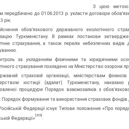
З цією метою
м передбачено до 01.06.2013 р. укласти договори обов’я
3 рік.
ійснення обов’язкового державного екологічного стр
ізацію Туркменістану. В рамках постанови затверд
гічне страхування, а також перелік небезпечних видів д
уванню.
нтроль за укладенням фізичними та юридичними особ
гічного страхування покладено на Міністерство охорони п
ржавній страховій організації, міністерствам фінансі
терством юстиції (адалат) Туркменістану, наказан
овленої процедури Порядок взаємозаліків з обов’язково
 Порядок формування та використання страхових фондів 
Російській Федерації існує Типове положення «Про поряд
[359]
ській Федерації»
.