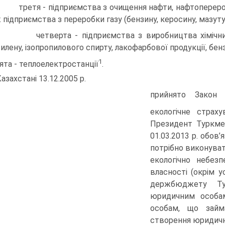
третя - підприємства з очищення нафти, нафтопереробн
 підприємства з переробки газу (бензину, керосину, мазуту
четверта - підприємства з виробництва хімічних ре
тилену, ізопропилового спирту, лакофарбової продукції, бен
1
п’ята - теплоелектростанції
.
Казахстані 13.12.2005 р.
прийнято Закон 
екологічне страху
Президент Туркмен
01.03.2013 р. обов
потрібно вико­нув
екологічно небезп
власності (окрім 
держбюджету Тур
юридичним особам
особам, що займ
створення юридичн