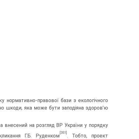
ку нормативно-правової бази з екологічного
но шкоди, яка може бути заподіяна здоров’ю
а внесений на розгляд ВР України у порядку
[351]
кликання Г.Б. Руденком
. Тобто, проект