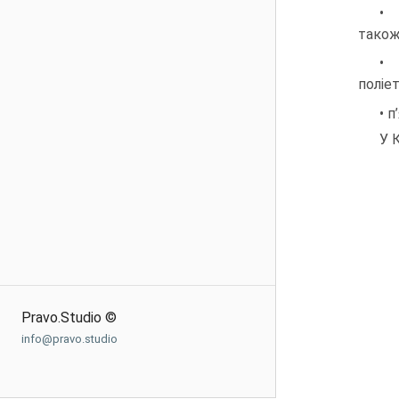
• 
також
• 
поліе
• 
У 
Pravo.Studio ©
info@pravo.studio