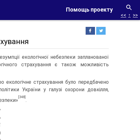
Помощь проекту
<<
↑
>>
ахування
езумпції екологічної небезпеки запланованої
огічного страхування є також можливість
ро екологічне страхування було передбачено
ітики України у галузі охоро­ни довкілля,
[348]
безпеки»
.
у
о
ї
м