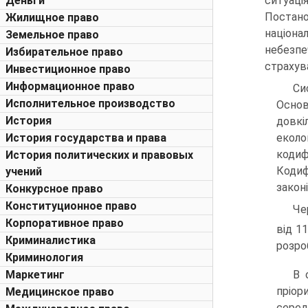
ситуаці
Деньги
Постано
Жилищное право
націона
Земельное право
небезпе
Избирательное право
страхув
Инвестиционное право
Информационное право
Си
Исполнительное производство
Основ
История
довкі
еколо
История государства и права
кодиф
История политических и правовых
Кодиф
учений
законі
Конкурсное право
Конституционное право
Че
Корпоративное право
від 1
Криминалистика
розро
Криминология
В 
Маркетинг
пріор
Медицинское право
серед