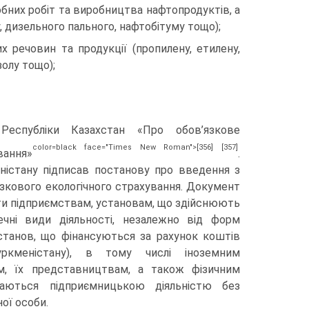
их робіт та виробництва нафтопродуктів, а
, дизельного пального, нафтобітуму тощо);
човин та продукції (пропилену, етилену,
золу тощо);
Республіки Казах­стан «Про обов’язкове
color=black face="Times New Roman">[356]
[357]
вання»
.
істану підписав постанову про введення з
’язкового екологічного страхування. Документ
ати підприємствам, установам, що здійснюють
ечні види діяльності, незалежно від форм
установ, що фінансуються за рахунок коштів
кме­ністану), в тому числі іноземним
, їх представ­ництвам, а також фізичним
аються підприєм­ницькою діяльністю без
ої особи.