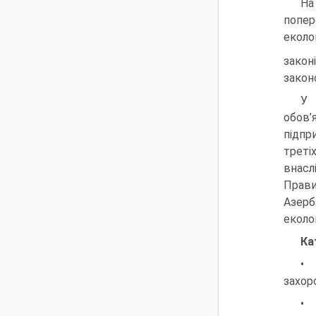
На
попер
еколо
закон
закон
У 
обов’
підпр
треті
внасл
Прави
Азерб
еколо
Ка
• 
захор
• 