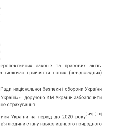
у
а
о
е
о
и
я
і
перспективних законів та правових актів.
ва включає прийняття нових (невідкладних)
Ради національної безпеки і оборони України
1
 Україні»»
доручено КМ України забезпечити
чне страхування.
[349]
[350]
ітики України на період до 2020 року
ов’я людини стану навколишнього природного