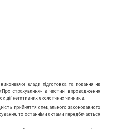
 виконавчої влади підготовка та подання на
«Про страхування» в частині впровадження
к дії негативних екологічних чинників.
дність прийняття спеціального законодавчого
ування, то остан­німи актами передбачається