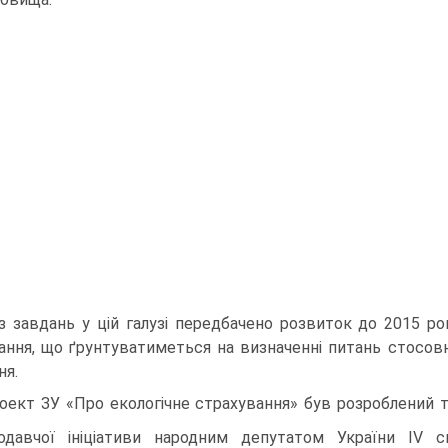
з завдань у цій галузі передбачено розвиток до 2015 ро
ання, що ґрунтуватиметься на визначенні питань стосов
ня.
оект ЗУ «Про екологічне страхування» був розроблений т
одавчої ініціативи народним депутатом України IV с