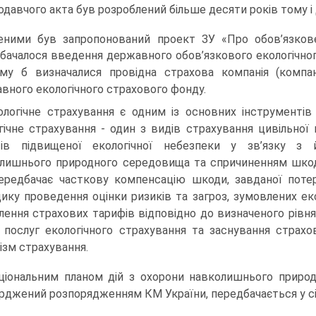
одавчого акта був розроблений більше десяти років тому і 
еними був запропонований проект ЗУ «Про обов’язкове
бачалося введення державного обов’язкового екологічного 
му б визначалися провідна страхова компанія (компан
вного екологічного страхового фонду.
ологічне страхування є одним із основних інструментів ре
гічне страху­вання - один з видів страхування цивільної 
ктів підвищеної екологічної небезпеки у зв’язку з
лишнього природного середовища та спричиненням шкод
ередбачає часткову компенсацію шкоди, завданої поте
ику проведення оцінки ризиків та загроз, зумовлених екс
лення страхових тарифів відповідно до визначеного рівн
 послуг екологічного страхування та заснування страхо
ізм страхування.
ціональним планом дій з охорони навколишнього природ
рджений розпоряд­женням КМ України, передбачається у січ