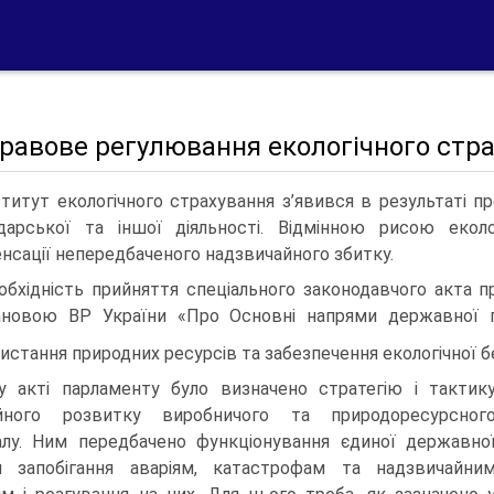
Правове регулювання екологічного стр
ститут екологічного страхування з’явився в результаті пр
дарської та іншої діяльності. Відмінною рисою екол
нсації непередбаченого надзвичайного збитку.
обхідність прийняття спеціального законодавчого акта п
новою ВР України «Про Основні напрями державної пол
истання природних ресурсів та забезпечення екологічної 
 акті парламенту було визначено стратегію і тактик
ійного розвитку виробничого та природоресурсног
алу. Ним передбачено функціонування єдиної державно
и запобігання аваріям, катастрофам та надзвичайни