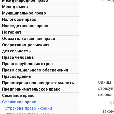
Международное право
Менеджмент
Муниципальное право
Налоговое право
Наследственное право
Нотариат
Обязательственное право
Оперативно-розыскная
деятельность
Права человека
Право зарубежных стран
Право социального обеспечения
Правоведение
Одним і
Правоохранительная деятельность
страхув
Предпринимательское право
населен
Семейное право
Страховое право
Пр
Страхове право України
закон