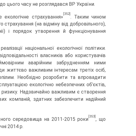
до цього часу не розглядався ВР України.
[352]
 екологічне страхування»
. Таким чином
страхування (на відміну від добровільного),
ії) і порядок утворення й функціонування
алізації національної екологічної політики.
відповідальності влас­ників або користувачів
 ймовірним аварійним забрудненням ними
и життєво важливим інтересам третіх осіб,
рпілим. Необхідно розробити та впровадити
плуатацією екологічно небезпечних об’єктів,
я ризику. Надзвичайно важливим є створення
вих компаній, здатних забезпечити надійний
[353]
­ного середовища на 2011-2015 роки
, що
ні 2014 р.