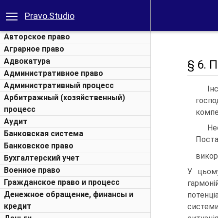
Pravo.Studio
Авторское право
Аграрное право
Адвокатура
§ 6. 
Административное право
Административный процесс
Ін
Арбитражный (хозяйственный)
госпо
процесс
компе
Аудит
Не
Банковская система
Поста
Банковское право
викор
Бухгалтерский учет
Военное право
У цьому
Гражданское право и процесс
гармон
Денежное обращение, финансы и
потенці
кредит
систем