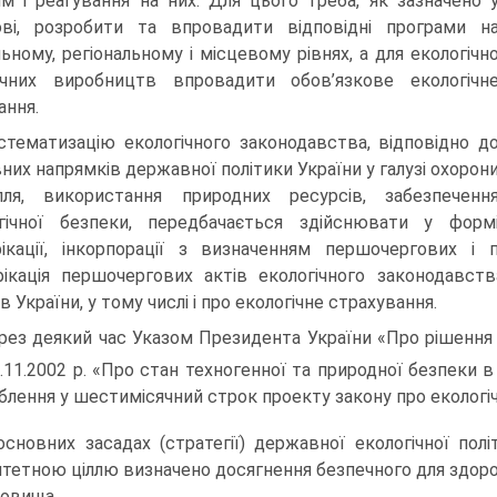
ям і реагування на них. Для цього треба, як зазначено 
ві, розробити та впровадити відповідні прог­рами н
льному, регіональному і місцевому рівнях, а для екологічн
чних виробництв впровадити обов’язкове еколо­гічн
ання.
стематизацію екологічного законодавства, відповідно д
них напрямків державної політики України у галузі охорон
лля, використання природних ресурсів, забезпеченн
­гічної безпеки, передбачається здійснювати у форм
ікації, інкорпорації з визначенням першочергових і 
ікація першочергових актів екологічного законодавст
в України, у тому числі і про екологічне страхування.
рез деякий час Указом Президента України «Про рішення 
1.11.2002 р. «Про стан техногенної та природної безпеки в
блення у шестимісячний строк проекту закону про екологі
основних засадах (стратегії) державної екологічної пол
итетною ціллю визначено досягнення безпечного для здор
овища.