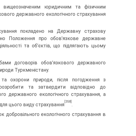
 вищеозначеним юридичним та фізичним
зкового державного екологічного страхування
аху­вання покладено на Державну страхову
жено Положення про обов’язкове державне
іяльності та об’єктів, що підлягають цьому
ами договорів обов’язкового державного
рироди Туркменістану.
в та охорони природи, після погодження з
о розробити та затвердити відповідно до
го державного екологічного страхування, а
[358]
для цього виду страхування
.
ок добровільного екологічного страхування в