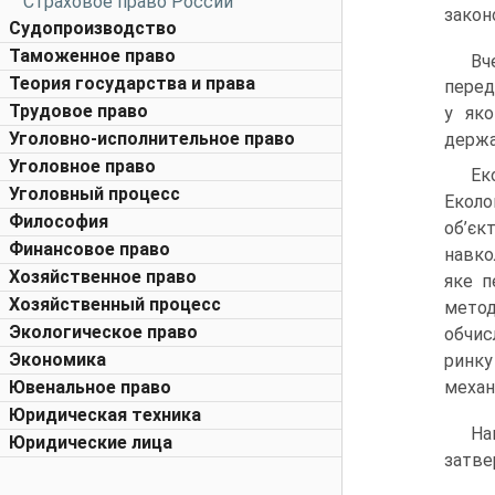
Страховое право России
закон
Судопроизводство
Таможенное право
Вч
Теория государства и права
перед
Трудовое право
у яко
Уголовно-исполнительное право
держа
Уголовное право
Ек
Уголовный процесс
Еколо
Философия
об’є
Финансовое право
навко
Хозяйственное право
яке п
Хозяйственный процесс
метод
Экологическое право
обчис
Экономика
ринку
Ювенальное право
механ
Юридическая техника
На
Юридические лица
затве