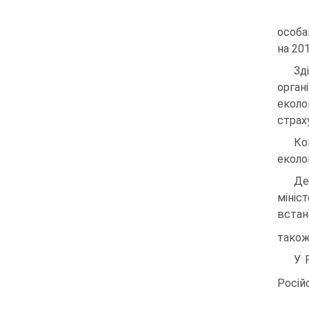
особа
на 201
Зд
орган
еколо
страх
Ко
еколо
Де
мініс
встан
також
У 
Росій