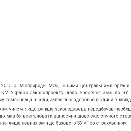
і 2015 р. Мінприроди, МОЗ, іншими центральними органи
 КМ України законопроекту щодо внесення змін до ЗУ 
у компенсації шкоди, заподіяної здоров’ю людини внаслі­до
ким чином, якщо раніше законодавець передбачав необ­хі
 що мав би врегулювати відносини щодо екологічного страх
ння лише певних змін до базового ЗУ «Про страхування».