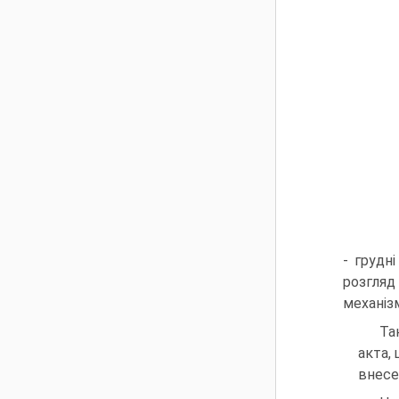
- грудн
розгляд
механізм
Та
акта,
внесе