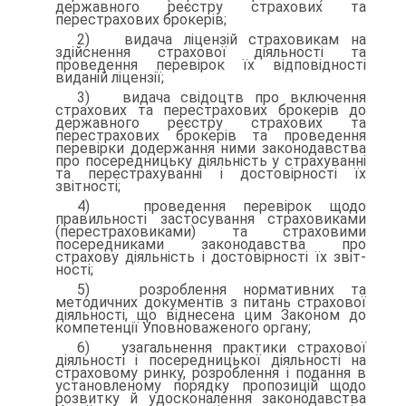
державного реєстру страхових та
перестрахових брокерів;
2) видача ліцензій страховикам на
здійснення страхової діяль­ності та
проведення перевірок їх відповідності
виданій ліцензії;
3) видача свідоцтв про включення
страхових та перестрахових брокерів до
державного реєстру страхових та
перестрахових бро­керів та проведення
перевірки додержання ними законодавства
про посередницьку діяльність у страхуванні
та перестрахуванні і достовірності їх
звітності;
4) проведення перевірок щодо
правильності застосування страховиками
(перестраховиками) та страховими
посередниками законодавства про
страхову діяльність і достовірності їх звіт­
ності;
5) розроблення нормативних та
методичних документів з пи­тань страхової
діяльності, що віднесена цим Законом до
компе­тенції Уповноваженого органу;
6) узагальнення практики страхової
діяльності і посередниць­кої діяльності на
страховому ринку, розроблення і подання в
установленому порядку пропозицій щодо
розвитку й удоскона­лення законодавства