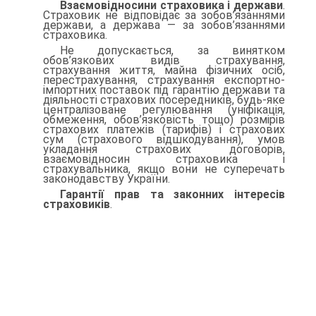
Взаємовідносини страховика і держави
.
Страховик не від­повідає за зобов’язаннями
держави, а держава — за зобов’я­заннями
страховика.
Не допускається, за винятком
обов’язкових видів страхування,
страхування життя, майна фізичних осіб,
перестрахування, стра­хування експортно-
імпортних поставок під гарантію держави та
діяльності страхових посередників, будь-яке
централізоване ре­гулювання (уніфікація,
обмеження, обов’язковість тощо) розмірів
страхових платежів (тарифів) і страхових
сум (страхового від­шкодування), умов
укладання страхових договорів,
взаємовідно­син страховика і
страхувальника, якщо вони не суперечать
зако­нодавству України.
Гарантії прав та законних інтересів
страховиків
.