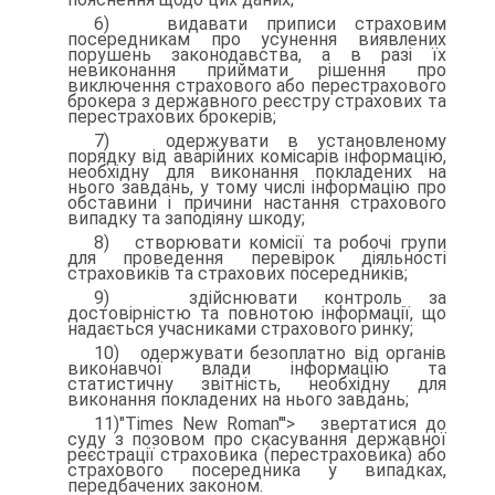
6) видавати приписи страховим
посередникам про усунення ви­явлених
порушень законодавства, а в разі їх
невиконання прий­мати рішення про
виключення страхового або перестрахового
бро­кера з державного реєстру страхових та
перестрахових брокерів;
7) одержувати в установленому
порядку від аварійних коміса­рів інформацію,
необхідну для виконання покладених на
нього завдань, у тому числі інформацію про
обставини і причини на­стання страхового
випадку та заподіяну шкоду;
8) створювати комісії та робочі групи
для проведення переві­рок діяльності
страховиків та страхових посередників;
9) здійснювати контроль за
достовірністю та повнотою інфор­мації, що
надається учасниками страхового ринку;
10) одержувати безоплатно від органів
виконавчої влади інфор­мацію та
статистичну звітність, необхідну для
виконання покла­дених на нього завдань;
11)"Times New Roman"'> звертатися до
суду з позовом про скасування державної
реєстрації страховика (перестраховика) або
страхового посеред­ника у випадках,
передбачених законом.