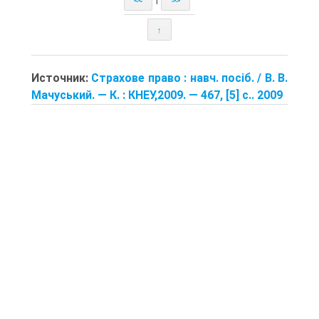
<<
>>
↑
Источник:
Страхове право : навч. посіб. / В. В.
Мачуський. — К. : КНЕУ,2009. — 467, [5] с.. 2009