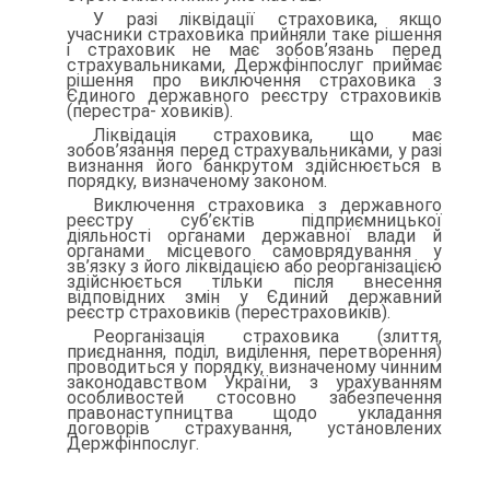
У разі ліквідації страховика, якщо
учасники страховика при­йняли таке рішення
і страховик не має зобов’язань перед
страху­вальниками, Держфінпослуг приймає
рішення про виключення страховика з
Єдиного державного реєстру страховиків
(перестра- ховиків).
Ліквідація страховика, що має
зобов’язання перед страхуваль­никами, у разі
визнання його банкрутом здійснюється в
порядку, визначеному законом.
Виключення страховика з державного
реєстру суб’єктів під­приємницької
діяльності органами державної влади й
органами місцевого самоврядування у
зв’язку з його ліквідацією або реор­ганізацією
здійснюється тільки після внесення
відповідних змін у Єдиний державний
реєстр страховиків (перестраховиків).
Реорганізація страховика (злиття,
приєднання, поділ, виділен­ня, перетворення)
проводиться у порядку, визначеному чинним
законодавством України, з урахуванням
особливостей стосовно забезпечення
правонаступництва щодо укладання
договорів страхування, установлених
Держфінпослуг.