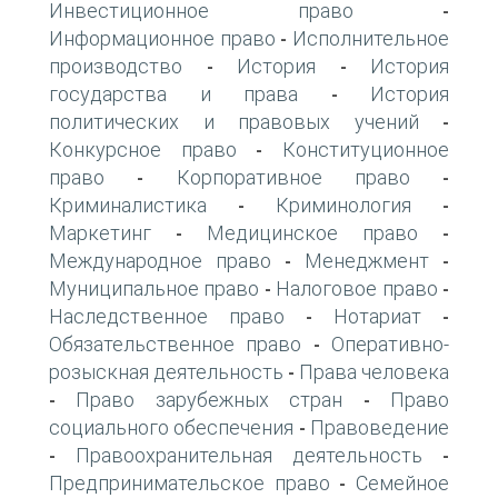
Инвестиционное право
-
Информационное право
Исполнительное
-
производство
История
История
-
-
государства и права
История
-
политических и правовых учений
-
Конкурсное право
Конституционное
-
право
Корпоративное право
-
-
Криминалистика
Криминология
-
-
Маркетинг
Медицинское право
-
-
Международное право
Менеджмент
-
-
Муниципальное право
Налоговое право
-
-
Наследственное право
Нотариат
-
-
Обязательственное право
Оперативно-
-
розыскная деятельность
Права человека
-
Право зарубежных стран
Право
-
-
социального обеспечения
Правоведение
-
Правоохранительная деятельность
-
-
Предпринимательское право
Семейное
-