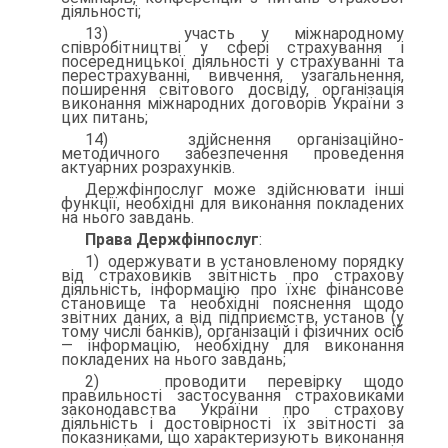
діяльності;
13) участь у міжнародному
співробітництві у сфері страхування і
посередницької діяльності у страхуванні та
перестрахуванні, ви­вчення, узагальнення,
поширення світового досвіду, організація
виконання міжнародних договорів України з
цих питань;
14) здійснення організаційно-
методичного забезпечення про­ведення
актуарних розрахунків.
Держфінпослуг може здійснювати інші
функції, необхідні для виконання покладених
на нього завдань.
Права Держфінпослуг
:
1) одержувати в установленому порядку
від страховиків звіт­ність про страхову
діяльність, інформацію про їхнє фінансове
ста­новище та необхідні пояснення щодо
звітних даних, а від підпри­ємств, установ (у
тому числі банків), організацій і фізичних осіб
— інформацію, необхідну для виконання
покладених на нього завдань;
2) проводити перевірку щодо
правильності застосування стра­ховиками
законодавства України про страхову
діяльність і досто­вірності їх звітності за
показниками, що характеризують вико­нання