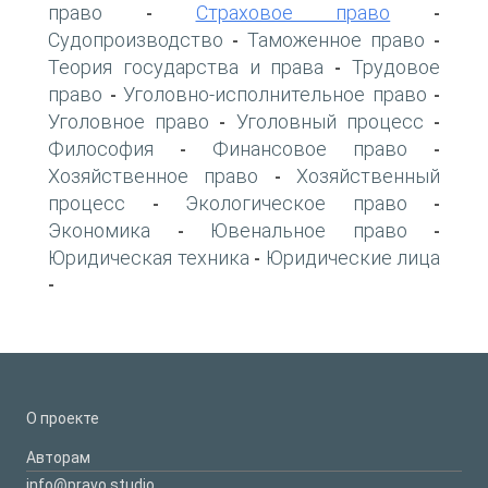
право
Страховое право
-
-
Судопроизводство
Таможенное право
-
-
Теория государства и права
Трудовое
-
право
Уголовно-исполнительное право
-
-
Уголовное право
Уголовный процесс
-
-
Философия
Финансовое право
-
-
Хозяйственное право
Хозяйственный
-
процесс
Экологическое право
-
-
Экономика
Ювенальное право
-
-
Юридическая техника
Юридические лица
-
-
О проекте
Авторам
info@pravo.studio