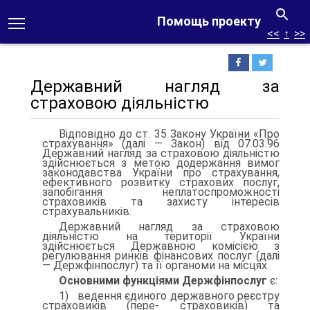
Помощь проекту
<<
↑
>>
Державний нагляд за
страховою діяльністю
Відповідно до ст. 35 Закону України «Про
страхування» (далі — Закон) від 07.03.96
Державний нагляд за страховою діяльніс­тю
здійснюється з метою додержання вимог
законодавства України про страхування,
ефективного розвитку страхових по­слуг,
запобігання неплатоспроможності
страховиків та захисту інтересів
страхувальників.
Державний нагляд за страховою
діяльністю на території Украї­ни
здійснюється Державною комісією з
регулювання ринків фі­нансових послуг (далі
— Держфінпослуг) та її органоми на місцях.
Основними функціями Держфінпослуг
є:
1) ведення єдиного державного реєстру
страховиків (пере- страховиків) та