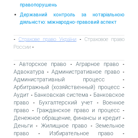
правопорушень
Державний контроль за нотаріальною
діяльністю: міжнародно-правовий аспект
Страхове право України
Страховое право
-
-
России
-
Авторское право
Аграрное право
-
-
-
Адвокатура
Административное право
-
-
Административный процесс
-
Арбитражный (хозяйственный) процесс
-
Аудит
Банковская система
Банковское
-
-
право
Бухгалтерский учет
Военное
-
-
право
Гражданское право и процесс
-
-
Денежное обращение, финансы и кредит
-
Деньги
Жилищное право
Земельное
-
-
право
Избирательное право
-
-