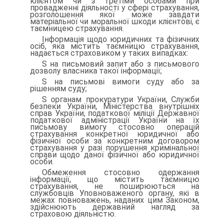
клієнтом чи з третіми особами при
провадженні діяльності у сфері страхування,
розголошення якої може завдати
матеріальної чи моральної шкоди клієнтові, є
таєм­ницею страхування.
Інформація щодо юридичних та фізичних
осіб, яка містить та­ємницю страхування,
надається страховиком у таких випадках:
S на письмовий запит або з письмового
дозволу власника та­кої інформації;
S на письмові вимоги суду або за
рішенням суду;
S органам прокуратури України, Служби
безпеки України, Міністерства внутрішніх
справ України, податкової міліції Державної
податкової адміністрації України на їх
письмову вимогу стосовно операцій
страхування конкретної юридичної або
фізичної особи за конкретним договором
страхування у разі порушення кримінальної
справи щодо даної фізичної або юри­дичної
особи.
Обмеження стосовно одержання
інформації, що містить таєм­ницю
страхування, не поширюються на
службовців Уповноваже­ного органу, які в
межах повноважень, наданих цим Законом,
здійснюють державний нагляд за
страховою діяльністю.