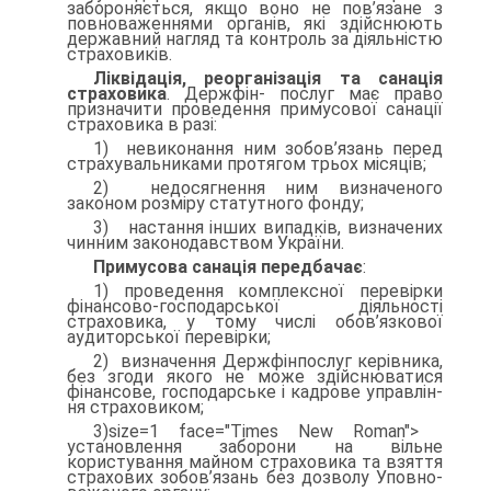
забороняється, якщо воно не пов’язане з
повнова­женнями органів, які здійснюють
державний нагляд та контроль за діяльністю
страховиків.
Ліквідація, реорганізація та санація
страховика
. Держфін- послуг має право
призначити проведення примусової санації
страховика в разі:
1) невиконання ним зобов’язань перед
страхувальниками про­тягом трьох місяців;
2) недосягнення ним визначеного
законом розміру статутного фонду;
3) настання інших випадків, визначених
чинним законодавст­вом України.
Примусова санація передбачає
:
1) проведення комплексної перевірки
фінансово-господарсь­кої діяльності
страховика, у тому числі обов’язкової
аудиторської перевірки;
2) визначення Держфінпослуг керівника,
без згоди якого не може здійснюватися
фінансове, господарське і кадрове управлін­
ня страховиком;
3)size=1 face="Times New Roman">
установлення заборони на вільне
користування майном страховика та взяття
страхових зобов’язань без дозволу Уповно­