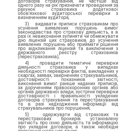
договорів страхування, не частіше від
одного разу на рік призначати проведення за
рахунок страховика додаткової
обов’язкової аудиторської перевірки з
визначенням аудитора;
3) видавати приписи страховикам про
усунення виявлених по­рушень вимог
законодавства про страхову діяльність, а в
разі їх невиконання зупиняти чи обмежувати
дію ліцензій цих страхо­виків до усунення
виявлених порушень або приймати рішення
про відкликання ліцензій та виключення з
державного реєстру страховиків
(перестраховиків);
4) провадити тематичні перевірки
діяльності страховика у ви­падках
необхідності перевірки фактів, викладених у
скаргах, за­явах, зверненнях страхувальників,
достовірності показників звіт­ності,
виконання вимог раніше наданих приписів,
за дорученням правоохоронних органів або
органів державної влади, зустрічні перевірки
достовірності і правильності укладених
договорів страхування та перестрахування
та в разі надходження інформа­ції від
страхувальників про порушення;
5) одержувати від страхових та
перестрахових брокерів уста­новлену
звітність про їхню діяльність та інформацію
про укладе­ні договори, а також необхідні
пояснення щодо цих даних;