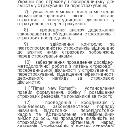
України про страхову і посередницьку дія­
льність у страхуванні та перестрахуванні;
7) ухвалення у межах своєї компетенції
нормативно-правових актів з питань
страхової і посередницької діяльності у
страхуван­ні та перестрахуванні;
8) проведення аналізу додержання
законодавства об’єд­наннями страховиків і
страхових посередників;
9) здійснення контролю за
платоспроможністю страховиків відповідно
до взятих ними страхових зобов’язань
перед страху­вальниками;
10) забезпечення проведення дослідно-
методологічної роботи з питань страхової і
посередницької діяльності у страхуванні та
перестрахуванні, підвищення ефективності
державного нагляду за страховою
діяльністю;
11)"Times New Roman"'> установлення
правил формування, обліку і розміщення
страхових резервів та показників звітності;
12) проведення і координація у
визначеному законодавством порядку
навчання, підготовки і перепідготовки
кадрів та встанов­лення кваліфікаційних
вимог до осіб, які провадять діяльність на
страховому ринку, організація нарад,
семінарів, конференцій з питань страхової