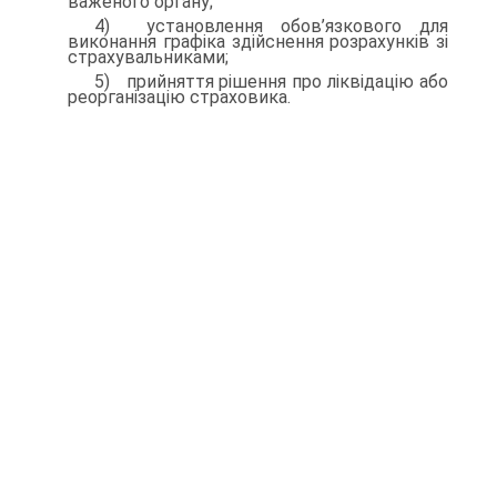
важеного органу;
4) установлення обов’язкового для
виконання графіка здійс­нення розрахунків зі
страхувальниками;
5) прийняття рішення про ліквідацію або
реорганізацію стра­ховика.