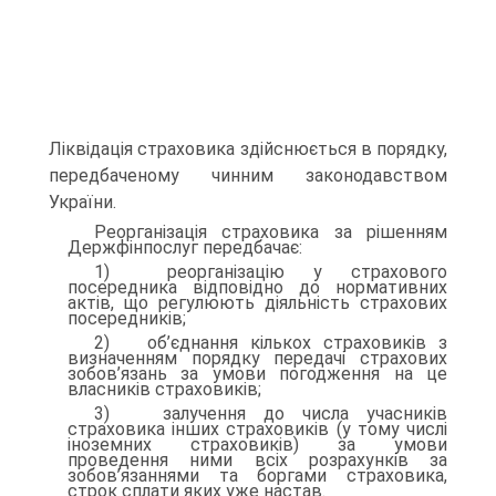
Ліквідація страховика здійснюється в порядку,
передба­ченому чинним законодавством
України.
Реорганізація страховика за рішенням
Держфінпослуг перед­бачає:
1) реорганізацію у страхового
посередника відповідно до нормативних
актів, що регулюють діяльність страхових
посеред­ників;
2) об’єднання кількох страховиків з
визначенням порядку пе­редачі страхових
зобов’язань за умови погодження на це
власни­ків страховиків;
3) залучення до числа учасників
страховика інших страхови­ків (у тому числі
іноземних страховиків) за умови
проведення ними всіх розрахунків за
зобов’язаннями та боргами страховика,
строк сплати яких уже настав.