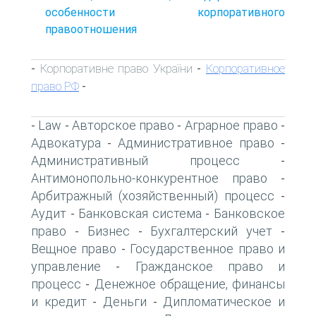
особенности корпоративного
правоотношения
Корпоративне право України
Корпоративное
-
-
право РФ
-
Law
Авторское право
Аграрное право
-
-
-
-
Адвокатура
Административное право
-
-
Административный процесс
-
Антимонопольно-конкурентное право
-
Арбитражный (хозяйственный) процесс
-
Аудит
Банковская система
Банковское
-
-
право
Бизнес
Бухгалтерский учет
-
-
-
Вещное право
Государственное право и
-
управление
Гражданское право и
-
процесс
Денежное обращение, финансы
-
и кредит
Деньги
Дипломатическое и
-
-