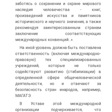
заботясь о сохранении и охране мирового
наследия человече­ства - книг,
произведений искусства и памятников
историче­ского и научного значения, а также
рекомендуя заинтересо­ванным странам
заключение соответствующих
международ­ных конвенций...».
На иной уровень должна быть поставлена
ответствен­ность (включая международно-
правовую) тех специализиро­ванных
учреждений, которые не только
содействуют развитию (стабилизации) в
определенной сфере общечеловеческой
дея­тельности, но и отвечают за
безопасность стран инародов, например,
МАГАТЭ.
В Уставе этой международной
организации подчеркива­ется, что