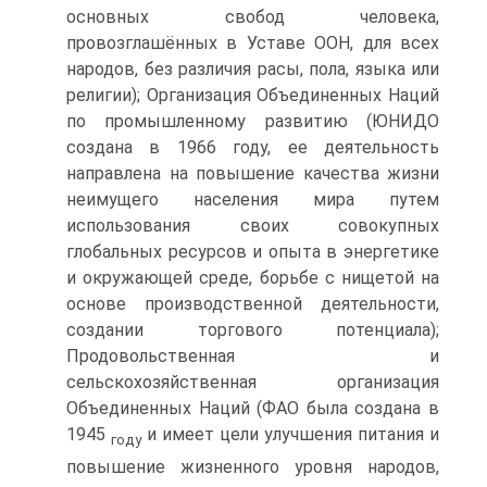
основных сво­бод человека,
провозглашённых в Уставе ООН, для всех
наро­дов, без различия расы, пола, языка или
религии); Организа­ция Объединенных Наций
по промышленному развитию (ЮНИДО
создана в 1966 году, ее деятельность
направлена на повышение качества жизни
неимущего населения мира путем
использования своих совокупных
глобальных ресурсов и опы­та в энергетике
и окружающей среде, борьбе с нищетой на
ос­нове производственной деятельности,
создании торгового по­тенциала);
Продовольственная и
сельскохозяйственная орга­низация
Объединенных Наций (ФАО была создана в
1945
и имеет цели улучшения питания и
году
повышение жизненного уровня народов,