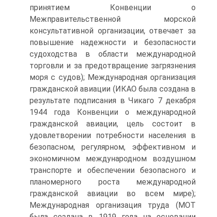
принятием Конвен­ции о
Межправительственной морской
консультативной орга­низации, отвечает за
повышение надежности и безопасности
судоходства в области международной
торговли и за предот­вращение загрязнения
моря с судов); Международная органи­зация
гражданской авиации (ИКАО была создана в
результате подписания в Чикаго 7 декабря
1944 года Конвенции о между­народной
гражданской авиации, цель состоит в
удовлетворе­нии потребности населения в
безопасном, регулярном, эффек­тивном и
экономичном международном воздушном
транспор­те и обеспечении безопасного и
планомерного роста междуна­родной
гражданской авиации во всем мире);
Международная организация труда (МОТ
была создана в 1919 года на основа­нии