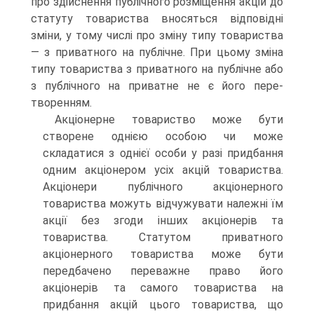
про здійснення публічного розміщення акцій до
статуту това­риства вносяться відповідні
зміни, у тому числі про зміну типу това­риства
— з приватного на публічне. При цьому зміна
типу товариства з приватного на публічне або
з публічного на приватне не є його пере­
творенням.
Акціонерне товариство може бути
створене однією особою чи може
складатися з однієї особи у разі придбання
одним акціонером усіх акцій товариства.
Акціонери публічного акціонерного
товариства можуть відчужувати належні їм
акції без згоди інших акціонерів та
товариства. Статутом приватного
акціонерного товариства може бути
передбачено переважне право його
акціонерів та самого товариства на
придбання акцій цього товариства, що