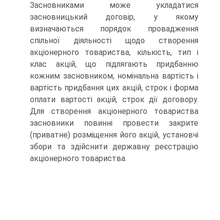
Засновниками може укладатися
засновницький дого­вір, у якому
визначаються порядок провадження
спільної діяльності щодо створення
акціонерного товариства, кількість, тип і
клас акцій, що підлягають придбанню
кожним засновником, номінальна вартість і
вартість придбання цих акцій, строк і форма
оплати вартості акцій, строк дії договору.
Для створення акціонерного товариства
засновни­ки повинні провести закрите
(приватне) розміщення його акцій, уста­новчі
збори та здійснити державну реєстрацію
акціонерного товарист­ва.