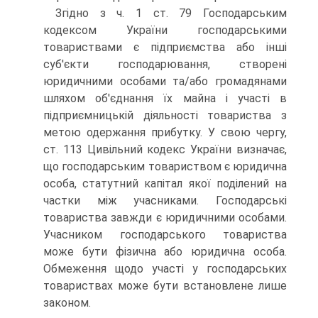
Згідно з ч. 1 ст. 79 Господарським
кодексом України господар­ськими
товариствами є підприємства або інші
суб'єкти господарю­вання, створені
юридичними особами та/або громадянами
шляхом об'­єднання їх майна і участі в
підприємницькій діяльності товариства з
метою одержання прибутку. У свою чергу,
ст. 113 Цивільний кодекс України визначає,
що господарським товариством є юридична
особа, статутний капітал якої поділений на
частки між учасниками. Госпо­дарські
товариства завжди є юридичними особами.
Учасником госпо­дарського товариства
може бути фізична або юридична особа.
Обме­ження щодо участі у господарських
товариствах може бути встанов­лене лише
законом.