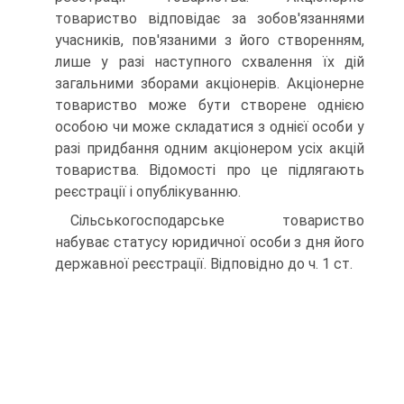
товариство відпо­відає за зобов'язаннями
учасників, пов'язаними з його створенням,
лише у разі наступного схвалення їх дій
загальними зборами акціоне­рів. Акціонерне
товариство може бути створене однією
особою чи може складатися з однієї особи у
разі придбання одним акціонером усіх акцій
товариства. Відомості про це підлягають
реєстрації і опуб­лікуванню.
Сільськогосподарське товариство
набуває статусу юридичної особи з дня його
державної реєстрації. Відповідно до ч. 1 ст.