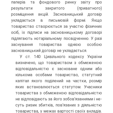
паперів та фондо­вого ринку звіту про
результати закритого (приватного)
розміщення акцій. Засновницький договір
укладається в письмовій формі. Якщо
товариство створюється за участю фізичних
осіб, їх підписи на засно­вницькому договорі
підлягають нотаріальному посвідченню. У разі
заснування товариства однією особою
засновницький договір не укла­дається.
У ст. 140 Цивільного кодексу України
визначено, що товарис­твом з обмеженою
відповідальністю є засноване одним або
кілько­ма особами товариство, статутний
капітал якого поділений на частки, розмір
яких встановлюється статутом. Учасники
товариства з обме­женою відповідальністю
не відповідають за його зобов'язаннями і не­
суть ризик збитків, пов'язаних з діяльністю
товариства, у межах вар­тості своїх вкладів.