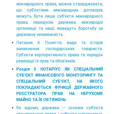
міжнародного права, можна ствер­джувати,
що суб’єктами міжнародних договорів
можуть бути лише суб’єкти міжнародного
права, передусім дер­жави, міжнародні
організації та нації, яківедуть бороть­бу за
державну незалежність.
Питання 4. Поняття, види та історія
виникнення господарських товариств.
Суб’єкти корпоративного права та порядок
реалізації їх прав та обов’язків.
Розділ 5 НОТАРІУС ЯК СПЕЦІАЛЬНИЙ
СУБ'ЄКТ ФІНАНСОВОГО МОНІТОРИНГУ ТА
СПЕЦІАЛЬНИЙ СУБ'ЄКТ, НА ЯКОГО
ПОКЛАДАЮТЬСЯ ФУНКЦІЇ ДЕРЖАВНОГО
РЕЄСТРАТОРА ПРАВ НА НЕРУХОМЕ
МАЙНО ТА ЇХ ОБТЯЖЕНЬ
Як відомо, держави — основні суб’єкти
міжнародного права, і суб’єкти універсальні,