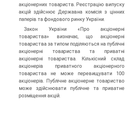
акціонерних товариств. Реєстрацію випуску
акцій здійс­нює Державна комісія з цінних
паперів та фондового ринку України.
Закон України «Про акціонерні
товариства» визначає, що акціо­нерні
товариства за типом поділяються на публічні
акціонерні това­риства та приватні
акціонерні товариства. Кількісний склад
акці­онерів приватного акціонерного
товариства не може перевищувати 100
акціонерів. Публічне акціонерне товариство
може здійснювати публічне та приватне
розміщення акцій.