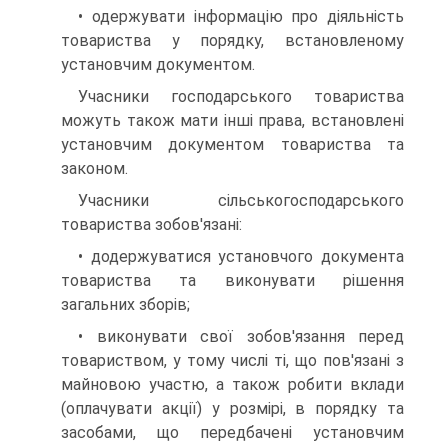
• одержувати інформацію про діяльність
товариства у порядку, встановленому
установчим документом.
Учасники господарського товариства
можуть також мати інші права, встановлені
установчим документом товариства та
законом.
Учасники сільськогосподарського
товариства зобов'язані:
• додержуватися установчого документа
товариства та викону­вати рішення
загальних зборів;
• виконувати свої зобов'язання перед
товариством, у тому числі ті, що пов'язані з
майновою участю, а також робити вклади
(оплачува­ти акції) у розмірі, в порядку та
засобами, що передбачені установчим