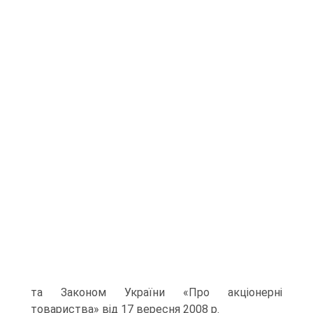
та За­коном України «Про акціонерні
товариства» від 17 вересня 2008 р.