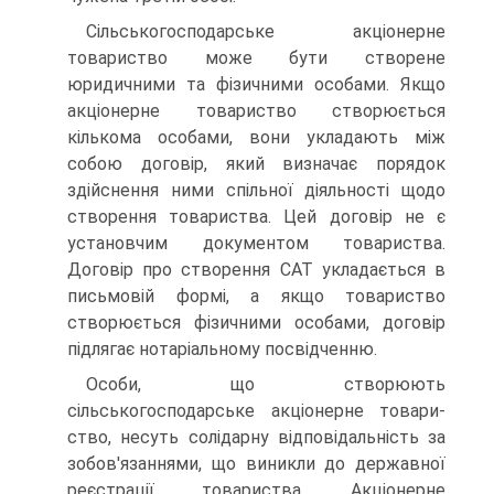
Сільськогосподарське акціонерне
товариство може бути створе­не
юридичними та фізичними особами. Якщо
акціонерне товариство створюється
кількома особами, вони укладають між
собою договір, який визначає порядок
здійснення ними спільної діяльності щодо
створення товариства. Цей договір не є
установчим документом това­риства.
Договір про створення САТ укладається в
письмовій формі, а якщо товариство
створюється фізичними особами, договір
підлягає нотаріальному посвідченню.
Особи, що створюють
сільськогосподарське акціонерне товари­
ство, несуть солідарну відповідальність за
зобов'язаннями, що виник­ли до державної
реєстрації товариства. Акціонерне