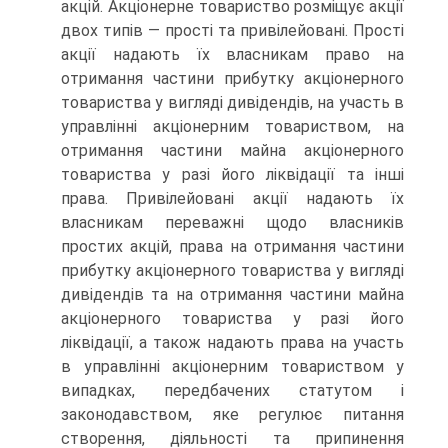
акцій. Акціоне­рне товариство розміщує акції
двох типів — прості та привілейовані. Прості
акції надають їх власникам право на
отримання частини при­бутку акціонерного
товариства у вигляді дивідендів, на участь в
управлінні акціонерним товариством, на
отримання частини майна акціонерного
товариства у разі його ліквідації та інші
права. Привіле­йовані акції надають їх
власникам переважні щодо власників
простих акцій, права на отримання частини
прибутку акціонерного товариства у вигляді
дивідендів та на отримання частини майна
акціонерного то­вариства у разі його
ліквідації, а також надають права на участь
в управлінні акціонерним товариством у
випадках, передбачених стату­том і
законодавством, яке регулює питання
створення, діяльності та припинення