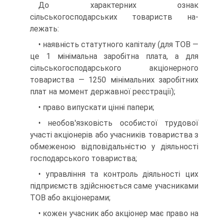
До характерних ознак
сільськогосподарських товариств на­
лежать:
• наявність статутного капіталу (для ТОВ —
це 1 мінімальна за­робітна плата, а для
сільськогосподарського акціонерного
товариства — 1250 мінімальних заробітних
плат на момент державної реєстрації);
• право випускати цінні папери;
• необов'язковість особистої трудової
участі акціонерів або уча­сників товариства з
обмеженою відповідальністю у діяльності
госпо­дарського товариства;
• управління та контроль діяльності цих
підприємств здійсню­ється саме учасниками
ТОВ або акціонерами;
• кожен учасник або акціонер має право на