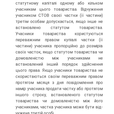
статутному капіталі одному або кільком
учас­никам цього товариства. Відчуження
учасником СТОВ своєї частки (її частини)
третім особам допускається, якщо інше не
встановлено ста­тутом товариства.
Учасники товариства користуються
переважним правом купівлі частки (її
частини) учасника пропорційно до розмірів
своїх часток, якщо статутом товариства чи
домовленістю між учасни­ками не
встановлений інший порядок здійснення
цього права. Якщо учасники товариства не
скористаються своїм переважним правом
про­тягом місяця з дня повідомлення про
намір учасника продати частку або протягом
іншого строку, встановленого статутом
товариства чи домовленістю між його
учасниками, частка учасника може бути від­
чужена третій особі.