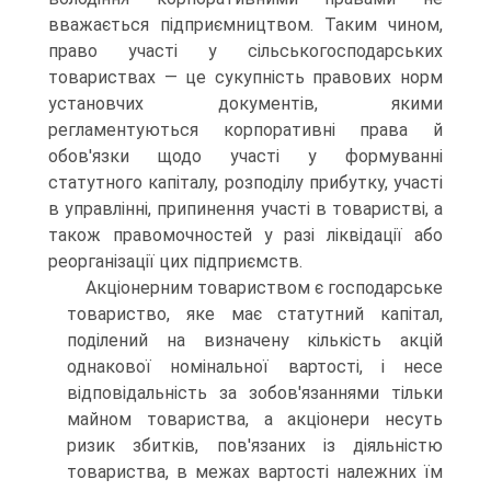
вважається підприємництвом. Таким чином,
право участі у сільсько­господарських
товариствах — це сукупність правових норм
установ­чих документів, якими
регламентуються корпоративні права й
обов'я­зки щодо участі у формуванні
статутного капіталу, розподілу прибут­ку, участі
в управлінні, припинення участі в товаристві, а
також пра­вомочностей у разі ліквідації або
реорганізації цих підприємств.
Акціонерним товариством є господарське
товариство, яке має статутний капітал,
поділений на визначену кількість акцій
однакової номінальної вартості, і несе
відповідальність за зобов'язаннями тільки
майном товариства, а акціонери несуть
ризик збитків, пов'язаних із діяльністю
товариства, в межах вартості належних їм