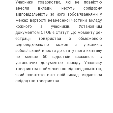
Учасники товариства, які не по­вністю
внесли вклади, несуть солідарну
відповідальність за його зобо­в'язаннями у
межах вартості невнесеної частини вкладу
кожного з учасників. Установчим
документом СТОВ є статут. До моменту ре­
єстрації товариства з обмеженою
відповідальністю кожен з учасників
зобов'язаний внести до статутного капіталу
не менше 50 відсотків вка­заного в
установчих документах вкладу. Учаснику
товариства з обме­женою відповідальністю,
який повністю вніс свій вклад, видається
свідоцтво товариства.