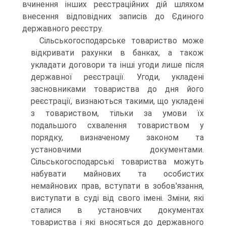
вчинення інших реєстраційних дій шляхом
внесення відповідних записів до Єдиного
державного реєстру.
Сільськогосподарське товариство може
відкривати рахунки в банках, а також
укладати договори та інші угоди лише після
держав­ної реєстрації. Угоди, укладені
засновниками товариства до дня його
реєстрації, визнаються такими, що укладені
з товариством, тільки за умови їх
подальшого схвалення товариством у
порядку, визначеному законом та
установчими документами.
Сільськогосподарські товарис­тва можуть
набувати майнових та особистих
немайнових прав, всту­пати в зобов'язання,
виступати в суді від свого імені. Зміни, які
стали­ся в установчих документах
товариства і які вносяться до державного