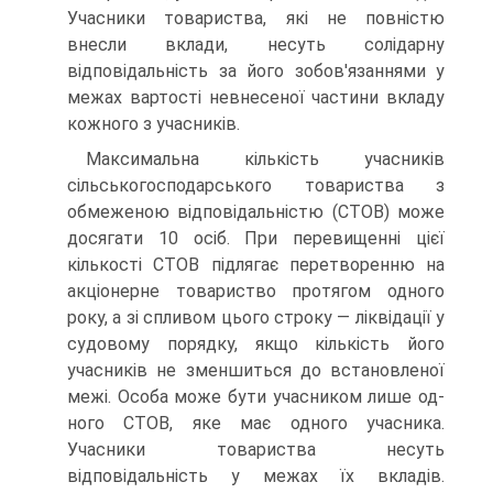
Учасники товариства, які не повністю
внесли вклади, несуть солідарну
відповідальність за його зобов'язаннями у
межах вартості невнесеної частини вкладу
кожного з учасників.
Максимальна кількість учасників
сільськогосподарського това­риства з
обмеженою відповідальністю (СТОВ) може
досягати 10 осіб. При перевищенні цієї
кількості СТОВ підлягає перетворенню на
акці­онерне товариство протягом одного
року, а зі спливом цього строку — ліквідації у
судовому порядку, якщо кількість його
учасників не зме­ншиться до встановленої
межі. Особа може бути учасником лише од­
ного СТОВ, яке має одного учасника.
Учасники товариства несуть
відповідальність у межах їх вкладів.