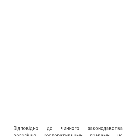
Відповідно до чинного законодавства
володіння корпоративними правами не