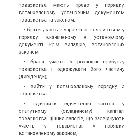
товариства мають право у порядку,
встановленому установчим документом
товариства та законом:
• брати участь в управлінні товариством у
порядку, визначеному в установчому
документі, крім випадків, встановлених
законом;
• брати участь у розподілі прибутку
товариства і одержувати його частину
(дивіденди);
• вийти у встановленому порядку з
товариства;
• здійснити відчуження часток у
статутному (складеному) капі­талі
товариства, цінних паперів, що засвідчують
участь у товаристві, у порядку,
встановленому законом;