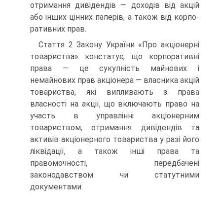
отримання дивіден­дів — доходів від акцій
або інших цінних паперів, а також від корпо­
ративних прав.
Стаття 2 Закону України «Про акціонерні
товариства» конста­тує, що корпоративні
права — це сукупність майнових і
немайнових прав акціонера — власника акцій
товариства, які випливають з права
власності на акції, що включають право на
участь в управлінні акціо­нерним
товариством, отримання дивідендів та
активів акціонерного товариства у разі його
ліквідації, а також інші права та
правомочності, передбачені
законодавством чи статутними
документами.