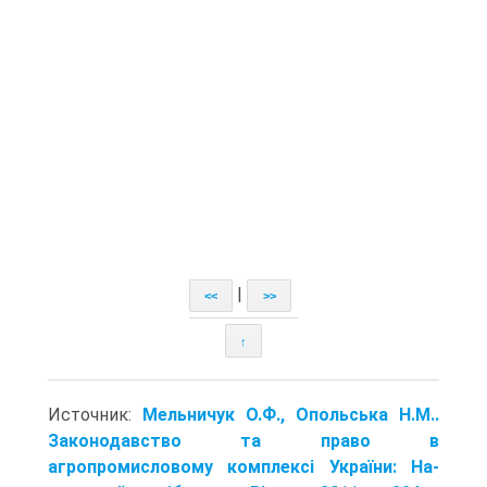
|
<<
>>
↑
Источник:
Мельничук О.Ф., Опольська Н.М..
Законодавство та право в
агропромисловому комплексі України: На­