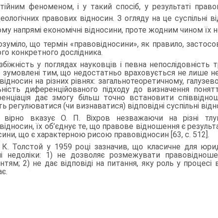
тійним феноменом, і у такий спосіб, у результаті прав
деологічних право­вих відносин. З огляду на це суспільні
му напрямі економічні відносини, проте жодним чином їх не
озуміло, що термін «правовідносини», як правило, засто­с
го конкретно­го дослідника.
збіжність у поглядах науковців і певна непослідовність
 зумовлені тим, що недостатньо враховується не лише не
відносин на різних рівнях: загально­теоретичному, галузе
ьність диференційованого підходу до визначення понятт
енціація дає змогу більш точно встановити співвідно
ь регулюватися (чи визнаватися) відповідні сус­пільні відн
 вірно вказує О. П. Віхров незважаючи на різні тлу
відносин, їх об’єднує те, що правове відношення є результ
сини, що є характерною рисою правовідносин [63, с. 512].
 К. Толстой у 1959 році зазначив, що класичне для юри
ні недоліки: 1) не дозволяє розмежувати правовідноше
унтям; 2) не дає відповіді на питання, яку роль у процес
ає.