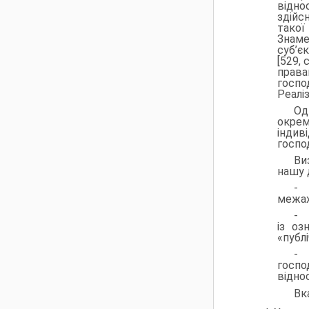
відно
здійс
такої
Знаме
суб’є
[529,
права
госпо
Реалі
Од
окрем
індив
госпо
Ви
нашу 
- 
межах
- 
із оз
«публ
- 
госпо
відно
Вк