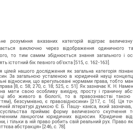
не розуміння вказа­них категорій відіграє величезну
вається виключно через відображення одиничного та
ого, то тим самим збіднюється знання загального і осо
ть істотний бік певного об’єкта [515, с. 162-163].
я цілей нашого дослідження як загальна категорія пізнан
син. За загаль­ною усталеною в юридичній науці концеп
льні відносини, що врегульовані норма­ми права, тобто ма
рава [8, с. 58; 270, с. 18; 525, с. 51]. Як зазначає К. Н. Н
на мати свою особливу вихідну, просту і граничну абстр
іці або живого в біології, то в правознавстві такою
ттям), без­сумнівно, є правовідносини» [217, с. 16]. Ця 
чній літературі думкою Є. Б. Пашу- каніса, який зазначав,
суспільства приймає форму величезного скупчення то
нченним ланцюгом юридич­них відносин. Юридичне від
ни, і тільки в ній право робить свій реальний рух. Право я
тєва абстрак­ція» [246, с. 78].