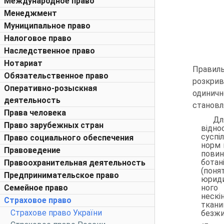
Международное право
Менеджмент
Муниципальное право
Налоговое право
Наследственное право
Нотариат
Правиль
Обязательственное право
розкри
Оперативно-розыскная
одиничн
деятельность
становля
Права человека
Дл
Право зарубежных стран
відно
суспі
Право социального обеспечения
норм п
Правоведение
повин
ботан
Правоохранительная деятельность
(поня
Предпринимательское право
юриди
ного 
Семейное право
нескі
Страховое право
ткани
Страхове право України
безжит