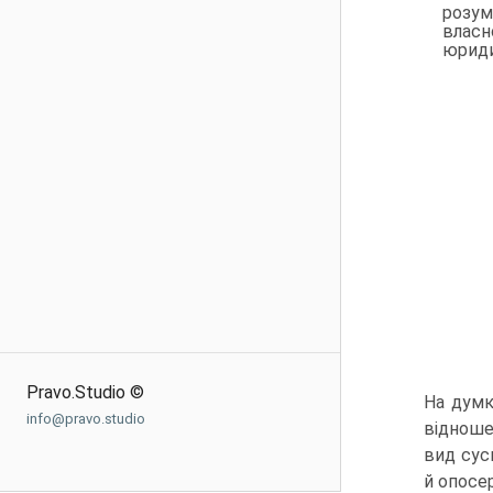
розум
власн
юриди
Pravo.Studio ©
На думк
info@pravo.studio
відношен
вид сус
й опосер