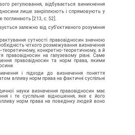
ового регулювання, відбувається виникнення
 відносини лише закріплюють і спрямовують у
 поглинають [213, с. 52].
овується залежно від суб’єктивного розуміння
 трактування сутності правовідносин значною
обхідність чіткого роз­межування визначення
во-теоретичному, конкретно-теоретичному, а й
я правовідносин на галузевому рівні. Саме
шення правовідносин та норм права, якими
осини.
мачен­ня і підходи до визначення поняття
атом впливу норм права на факти­чні суспільні
­дичної науки визначення правовідносин має
ння і те суспільне відношення, яке є його
і впливу норм права на поведінку людей воно