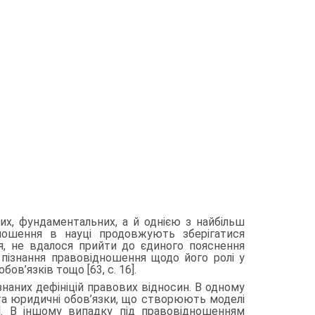
их, фун­даментальних, а й однією з найбільш
дношення в науці продовжують зберігатися
тя, не вдалося прийти до єдиного пояснення
пізнання правовідно­шення щодо його ролі у
ов’язків тощо [63, с. 16].
­знаних дефініцій правових відносин. В одному
 та юридичні обов’язки, що створюють моделі
4]. В іншому випадку під правовідношенням