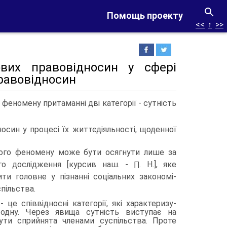
Помощь проекту
<<
↑
>>
ових правовідносин у сфері
равовідносин
феномену притаманні дві категорії - сутність
осин у процесі їх життєдіяльності, щоденної
ьного феномену може бути осягнути лише за
о дослідження [курсив наш. - ∏. H.], яке
ти головне у пізнанні соціальних закономі­
пільства.
- це співвідносні категорії, які характеризу­
одну. Через явища сутність виступає на
ти сприйнята членами суспільства. Проте