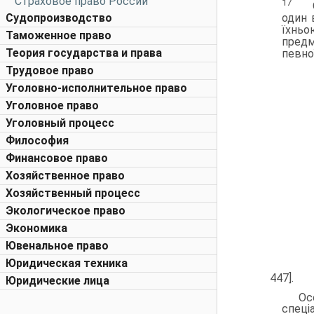
Страховое право России
17
Судопроизводство
один 
їхньо
Таможенное право
предм
Теория государства и права
певної
Трудовое право
Уголовно-исполнительное право
Уголовное право
Уголовный процесс
Философия
Финансовое право
Хозяйственное право
Хозяйственный процесс
Экологическое право
Экономика
Ювенальное право
Юридическая техника
447].
Юридические лица
Ос
спеці