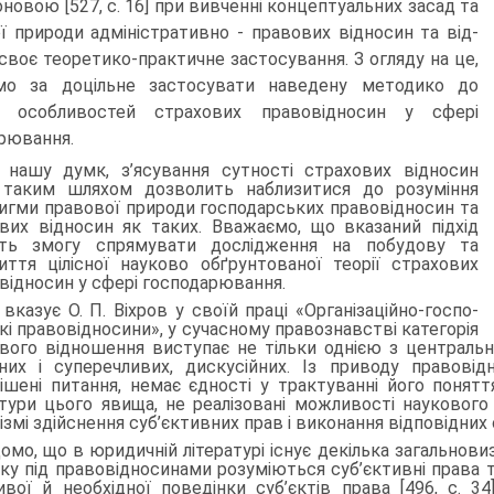
оновою [527, с. 16] при вивченні концептуальних засад та
ї природи адміністративно - правових відносин та від­
своє теоретико-практичне застосування. З огляду на це,
мо за доцільне застосувати наведену методико до
я особливостей страхових правовідносин у сфері
рювання.
 нашу думк, з’ясування сутності страхових відносин
 таким шляхом дозволить наблизитися до розуміння
игми пра­вової природи господарських правовідносин та
вих відносин як таких. Вважаємо, що вказаний підхід
сть змогу спрямувати дослідження на побудову та
иття цілісної науково обґрунто­ваної теорії страхових
відносин у сфері господарювання.
 вказує О. П. Віхров у своїй праці «Організаційно-госпо­
кі правовідносини», у сучасному правознавстві категорія
ового відношення виступає не тільки однією з центральн
них і суперечливих, дискусійних. Із приводу правові
ішені питання, немає єдності у трактуванні його понят
тури цього явища, не реалізовані можливості наукового 
змі здійснення суб’єктивних прав і виконання відповідних об
домо, що в юридичній літературі існує декілька загальнови
ку під правовід­носинами розуміються суб’єктивні права
вої й необхідної поведінки суб’єктів права [496, с. 3