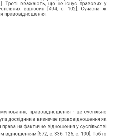
1]. Треті вважають, що не існує правових у
пільних відносин [494, с. 102]. Сучасна ж
я правовідно­шення.
ормулювання, правовідношення - це суспільне
рупа дослід­ників визначає правовідношення як
 права на фактичне відношен­ня у суспільстві
відношенням [572, с. 336; 125, с. 190]. Тобто