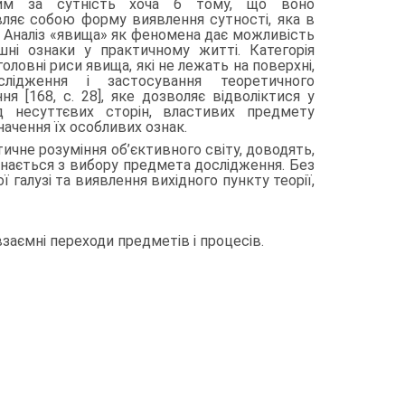
шим за сутність хоча б тому, що воно
являє собою форму виявлення сутності, яка в
. Аналіз «явища» як феномена дає можливість
шні озна­ки у практичному житті. Категорія
оловні ри­си явища, які не лежать на поверхні,
лідження і застосування теоретичного
я [168, с. 28], яке дозволяє відволіктися у
ід несуттєвих сторін, влас­тивих предмету
начення їх особливих ознак.
­тичне розуміння об’єктивного світу, доводять,
нається з вибору предмета дослідження. Без
галузі та виявлення вихідного пункту теорії,
взаємні переходи предметів і процесів.