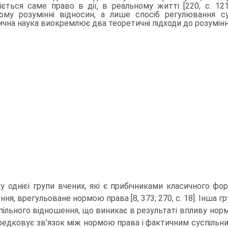
іється саме право в дії, в реальному житті [220, с. 12
ому розумінні відносин, а лише спосіб регулювання сус
чна наука виокремлює два теоретичні підходи до розумінн
у однієї групи вчених, які є прибічниками класично­го ф
ня, врегульоване нормою права [8, 373; 270, с. 18]. Інша г
пільного відношення, що виникає в результаті впливу норм
едковує зв’язок між нормою права і фак­тичним суспільним 