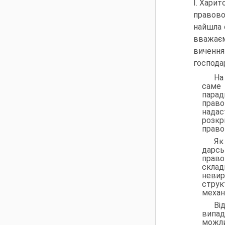
І. Харит
правово
найшла 
вважає
виченн
господа
На
саме
парад
право
нада
розкр
право
Як
дарсь
пра­в
склад
невир
струк
механі
Ві
випад
можли