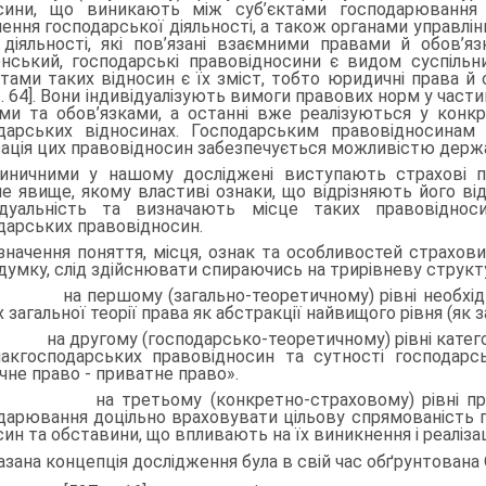
сини, що виникають між суб’єктами господарювання в
нення господарської діяльності, а також органами управлі
 діяльності, які пов’язані взаємними права­ми й обов’язк
нський, господарські правовідносини є видом суспільн
ктами таких відносин є їх зміст, тобто юридичні права й 
 с. 64]. Вони індивідуалізують вимоги правових норм у част
ми та обов’язками, а останні вже реалізуються у конкре
дарських відносинах. Господарським правовід­носинам х
зація цих правовідносин забезпечується можливістю держ
иничними у нашому досліджені виступають страхові пр
е явище, якому влас­тиві ознаки, що відрізняють його від
ідуальність та визначають місце таких право­віднос
дарських пра­вовідносин.
значення поняття, місця, ознак та особливостей страхов
думку, слід здійс­нювати спираючись на трирівневу структ
на першому (загально-теоретичному) рівні необхідно п
 загальної теорії права як абстракції найвищого рівня (як
на другому (господарсько-теоретичному) рівні категорі
накгосподарських правовідносин та сутності господарсь
ічне право - приватне право».
на третьому (конкретно-страховому) рівні привив
дарювання доцільно врахо­вувати цільову спрямованість 
син та обставини, що впливають на їх виникнення і реаліза
азана концепція дослідження була в свій час обґрунтована 