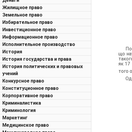
Деньги
Жилищное право
Земельное право
Избирательное право
Инвестиционное право
Информационное право
Исполнительное производство
По
История
що на
таког
История государства и права
як 17
История политических и правовых
того 
учений
Од
Конкурсное право
Конституционное право
Корпоративное право
Криминалистика
Криминология
Маркетинг
Медицинское право