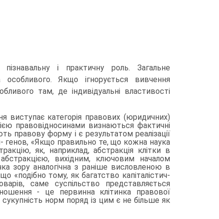
 пізнавальну і практичну роль. За­гальне
 особливого. Якщо ігнорується вивчення
бливого там, де індивідуальні властивості
­ня виступає категорія правових (юридичних)
цією правовідносинами визнаються фактичні
ють правову форму і є результатом реалізації
амен- генов, «Якщо правильно те, що кожна наука
акцію, як, наприклад, аб­стракція клітки в
 абстракцією, вихідним, ключовим началом
точка зору аналогічна з раніше висловленою в
 що «подібно тому, як багатство капіталістич­
варів, саме суспільство представляється
ношення - це первинна клітинка пра­вової
к сукупність норм поряд із цим є не більше як