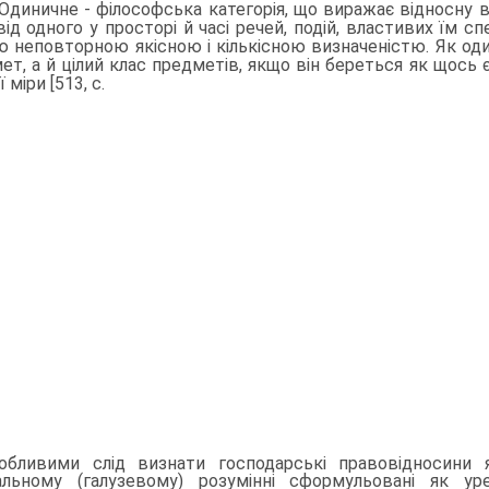
Одиничне - філософська категорія, що виражає відносну в
від одного у просторі й часі речей, подій, властивих їм с
ю непо­вторною якісною і кількісною визначеністю. Як о
ет, а й цілий клас предметів, якщо він береться як щось 
 міри [513, с.
обливими слід визнати господарські правовідносини 
альному (галузевому) розумінні сформульовані як ур