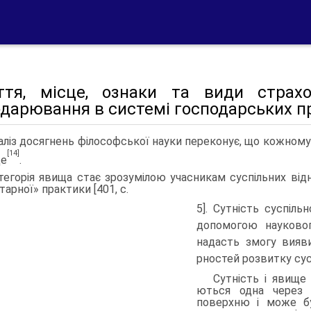
ття, місце, ознаки та види страх
одарювання в системі господарських п
аліз досягнень філософської науки переконує, що кожному 
[14]
ще
.
тегорія явища стає зрозумілою учасникам суспільних від­н
тарної» прак­тики [401, с.
5]. Сутність суспіл
допомогою науковог
надасть змогу вияви
рностей розвитку сус
Сутність і явище 
ються одна через 
поверхню і може бу