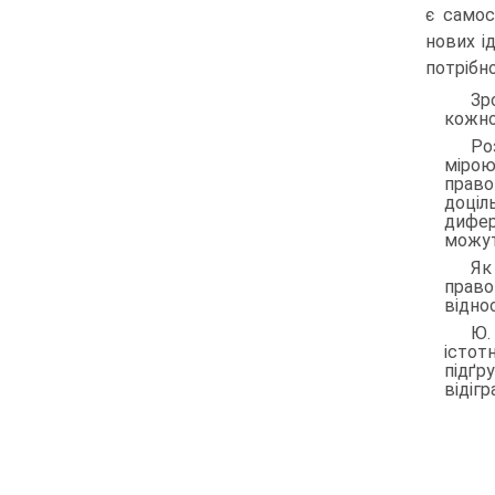
є самос
нових і
потрібно
Зр
кожно
Ро
мірою
право
доціл
дифер
можут
Як
право
відно
Ю.
істот
підґр
відігр