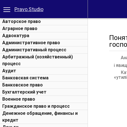
Pravo.Studio
Авторское право
Аграрное право
Адвокатура
Поня
Административное право
госп
Административный процесс
Арбитражный (хозяйственный)
Ан
процесс
і яви
Аудит
Ка
«утилі
Банковская система
Банковское право
Бухгалтерский учет
Военное право
Гражданское право и процесс
Денежное обращение, финансы и
кредит