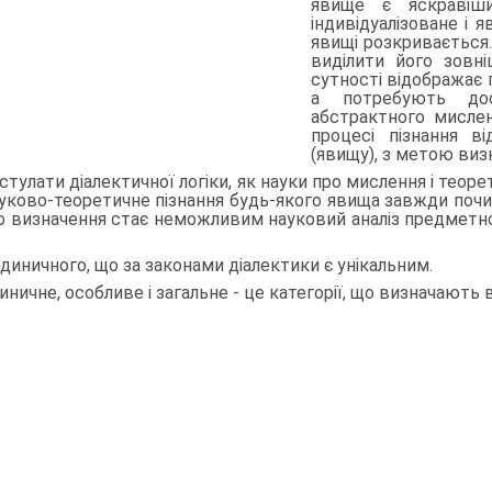
явище є яскра­ві
індивідуалізоване і 
явищі розкривається
виділити його зовні
сутності відображає г
а потребують дос
абстрактного мисленн
процесі пізнання в
(явищу), з метою виз
стулати діалектичної логіки, як науки про мислення і теоре
уково-теоретичне пізнання будь-якого явища завжди почи
о визначення стає неможливим науковий аналіз предметної 
одиничного, що за законами діалектики є унікальним.
иничне, особливе і загальне - це категорії, що визначають 