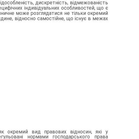
ідособленість, дискретність, відмежованість
пецифічних індивідуальних особливостей, що є
диничне може розглядатися не тільки окремий
єдине, відносно самостійне, що існує в межах
як окремий вид правових відносин, які у
егульовані нормами господарського права