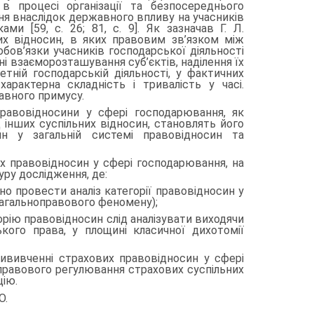
 процесі організації та безпосереднього
ння внаслідок державного впливу на учасників
ами [59, с. 26; 81, с. 9]. Як зазначав Г. Л.
их відносин, в яких правовим зв’язком між
обов’язки учасників господарської діяльності
ині взаєморозташування суб’єктів, наділення їх
тній господарській діяльності, у фактичних
арактерна складність і тривалість у часі.
авного примусу.
а­вовідносини у сфері господарювання, як
 інших суспільних відносин, становлять його
ин у загальній системі правовідносин та
их правовідносин у сфері господарювання, на
уру дослідження, де:
ро­вести аналіз категорії правовідносин у
 загальноправового феномену);
ю правовідносин слід аналізувати виходячи
кого права, у площині класичної дихотомії
ченні страхових правовідносин у сфері
правового регулювання страхових суспільних
цію.
О.