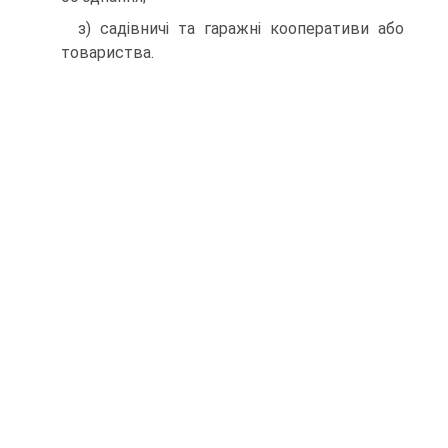
з) садівничі та гаражні кооперативи або
товари­ства.