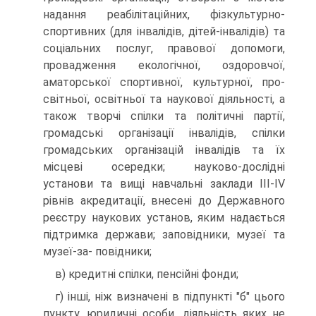
надання реабіліта­ційних, фізкультурно-
спортивних (для інвалідів, дітей-інвалідів) та
соціальних послуг, правової допомоги,
провадження екологічної, оздоров­чої,
аматорської спортивної, культурної, про­
світньої, освітньої та наукової діяльності, а
також творчі спілки та політичні партії,
громадські організації інвалідів, спілки
громадських орга­нізацій інвалідів та їх
місцеві осередки; науко­во-дослідні
установи та вищі навчальні заклади III-IV
рівнів акредитації, внесені до Державного
реєстру наукових установ, яким надається
під­тримка держави; заповідники, музеї та
музеї-за- повідники;
в) кредитні спілки, пенсійні фонди;
г) інші, ніж визначені в підпункті "б" цього
пунк­ту, юридичні особи, діяльність яких не