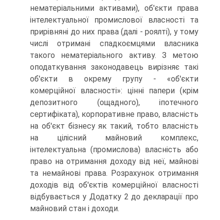
нематеріальними активами), об'єкти права
інтелектуальної промислової власності та
прирівня­ні до них права (далі - роялті), у тому
числі отримані спадкоємцями власника
такого нематеріального ак­тиву. З метою
оподаткування законодавець вирізняє такі
об'єкти в окрему групу - «об'єкти
комерційної власності»: цінні папери (крім
депозитного (ощад­ного), іпотечного
сертифіката), корпоративне право, власність
на об'єкт бізнесу як такий, тобто власність
на цілісний майновий комплекс,
інтелектуальна (про­мислова) власність або
право на отримання доходу від неї, майнові
та немайнові права. Розрахунок отриман­ня
доходів від об'єктів комерційної власності
відбува­ється у Додатку 2 до декларації про
майновий стан і доходи.