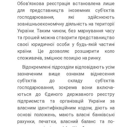
Обов'язкова реєстрація встановлена лише
для представництв іноземних суб'єктів
господарювання, які здійснюють
зовнішньоекономічну діяльність на те­риторії
України. Таким чином, без марнування часу
та грошей можна створити представництво
своєї юри­дичної особи у будь-якій частині
країни. Це дозволяє розширити коло
споживачів, зміцнює позицію на ринку.
Відокремлені підрозділи відповідають усім
за­значеним вище ознакам віднесення
суб'єктів до скла­ду суб'єктів
господарювання, зокрема вони включа­
ються до Єдиного державного реєстру
підприємств та організацій України за
власним ідентифікацій­ним кодом, діють на
основі положень, мають власні банківські
рахунки, печатки, власний баланс та по­