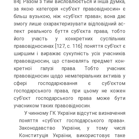
84]. Разом з тим ви­словлюється й інша думка,
за якою категорія «суб'єкт правовідносин» є
більш вузькою, ніж «суб'єкт права»; вона дає
змогу лише охарактеризувати відповідний ас­
пект реального буття суб'єкта права, тобто
його участь у конкретних суспільних
правовідносинах [127, с. 116]: поняття суб'єкт є
ширшим і виражає сукупність усіх учасників
правовідносин, що становлять предмет кон­
кретної галузі права. Тобто учасник
правовідносин щодо нематеріальних активів у
сфері господарювання є суб'єктом
господарського права, при цьому не ко­жен
суб'єкт господарського права може бути
учасни­ком таких правовідносин.
У чинному ГК України відсутнє визначення
по­няття «суб'єкт господарського права».
Законодавство України, у тому числі
Конституція України, вико­ристовує таке