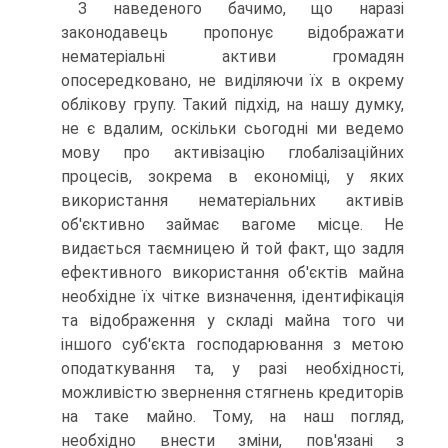
З наведеного бачимо, що наразі
законодавець пропонує відображати
нематеріальні активи грома­дян
опосередковано, не виділяючи їх в окрему
облі­кову групу. Такий підхід, на нашу думку,
не є вдалим, оскільки сьогодні ми ведемо
мову про активізацію глобалізаційних
процесів, зокрема в економіці, у яких
використання нематеріальних активів
об'єктивно за­ймає вагоме місце. Не
видається таємницею й той факт, що задля
ефективного використання об'єктів майна
необхідне їх чітке визначення, ідентифікація
та відображення у складі майна того чи
іншого суб'єкта господарювання з метою
оподаткування та, у разі необхідності,
можливістю звернення стягнень креди­торів
на таке майно. Тому, на наш погляд,
необхідно внести зміни, пов'язані з