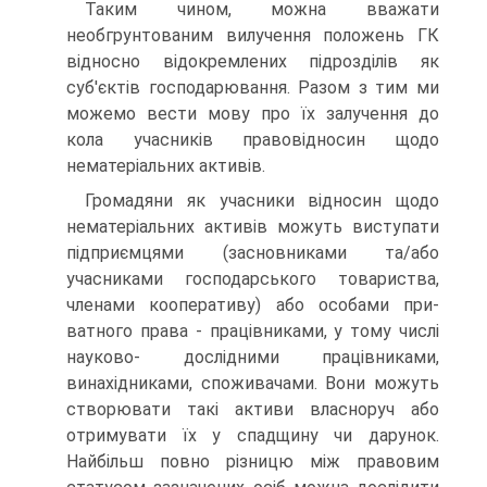
Таким чином, можна вважати
необгрунтова­ним вилучення положень ГК
відносно відокремле­них підрозділів як
суб'єктів господарювання. Разом з тим ми
можемо вести мову про їх залучення до
кола учасників правовідносин щодо
нематеріальних активів.
Громадяни як учасники відносин щодо
немате­ріальних активів можуть виступати
підприємцями (засновниками та/або
учасниками господарського товариства,
членами кооперативу) або особами при­
ватного права - працівниками, у тому числі
науково- дослідними працівниками,
винахідниками, спожива­чами. Вони можуть
створювати такі активи власноруч або
отримувати їх у спадщину чи дарунок.
Найбільш повно різницю між правовим