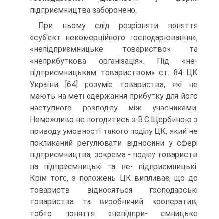
підприємництва заборонено.
При цьому слід розрізняти поняття
«суб'єкт не­комерційного господарювання»,
«непідприємницьке товариство» та
«неприбуткова організація». Під «не-
підприємницьким товариством» ст. 84 ЦК
України [64] розуміє товариства, які не
мають на меті одержан­ня прибутку для його
наступного розподілу між учас­никами.
Неможливо не погодитись з В.С.Щербиною з
приводу умовності такого поділу ЦК, який не
покли­каний регулювати відносини у сфері
підприємництва, зокрема - поділу товариств
на підприємницькі та не- підприємницькі.
Крім того, з положень ЦК випливає, що до
товариств відносяться господарські
товариства та виробничий кооператив,
тобто поняття «непідпри- ємницьке