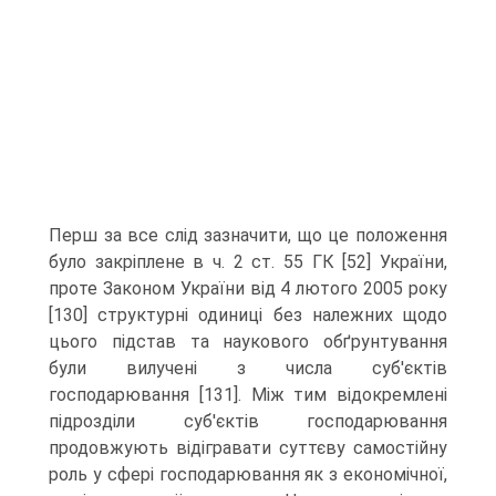
Перш за все слід зазначити, що це положення
було закріплене в ч. 2 ст. 55 ГК [52] Украї­ни,
проте Законом України від 4 лютого 2005 року
[130] структурні одиниці без належних щодо
цього підстав та наукового обґрунтування
були вилучені з числа суб'єктів
господарювання [131]. Між тим відокремле­ні
підрозділи суб'єктів господарювання
продовжують відігравати суттєву самостійну
роль у сфері господа­рювання як з економічної,