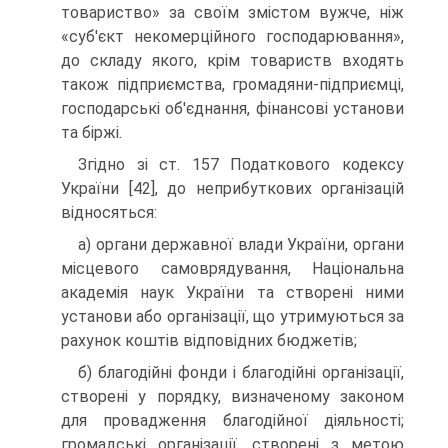
товариство» за своїм змістом вужче, ніж
«суб'єкт некомерційного господарювання»,
до складу якого, крім товариств входять
також підприємства, громадяни-підприємці,
господарські об'єднання, фі­нансові установи
та біржі.
Згідно зі ст. 157 Податкового кодексу
України [42], до неприбуткових організацій
відносяться:
а) органи державної влади України, органи
місце­вого самоврядування, Національна
академія наук України та створені ними
установи або організа­ції, що утримуються за
рахунок коштів відповід­них бюджетів;
б) благодійні фонди і благодійні організації,
створені у порядку, визначеному законом
для провадження благодійної діяльності;
громадські організації, створені з метою