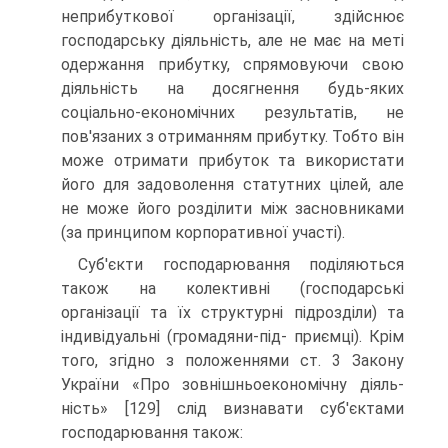
неприбуткової організації, здійснює
господарську діяльність, але не має на меті
одержан­ня прибутку, спрямовуючи свою
діяльність на досяг­нення будь-яких
соціально-економічних результатів, не
пов'язаних з отриманням прибутку. Тобто він
може отримати прибуток та використати
його для задоволення статутних цілей, але
не може його розді­лити між засновниками
(за принципом корпоратив­ної участі).
Суб'єкти господарювання поділяються
також на колективні (господарські
організації та їх струк­турні підрозділи) та
індивідуальні (громадяни-під- приємці). Крім
того, згідно з положеннями ст. 3 Закону
України «Про зовнішньоекономічну діяль­
ність» [129] слід визнавати суб'єктами
господарю­вання також: