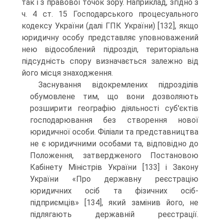
так і з правової точок зору. Наприклад, згідно з
ч. 4 ст. 15 Господарського проце­суального
кодексу України (далі ГПК України) [132], якщо
юридичну особу представляє уповноважений
нею відособлений підрозділ, територіальна
підсуд­ність спору визначається залежно від
його місця зна­ходження.
Заснування відокремлених підрозділів
обумов­лене тим, що вони дозволяють
розширити географію діяльності суб'єктів
господарювання без створення но­вої
юридичної особи. Філіали та представництва
не є юридичними особами та, відповідно до
Положення, затвердженого Постановою
Кабінету Міністрів Украї­ни [133] і Закону
України «Про державну реєстрацію
юридичних осіб та фізичних осіб-
підприємців» [134], який замінив його, не
підлягають державній реєстра­ції.