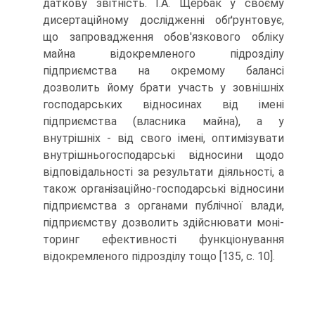
даткову звітність. І.А. Щербак у своєму
дисертацій­ному дослідженні обґрунтовує,
що запровадження обов'язкового обліку
майна відокремленого підроз­ділу
підприємства на окремому балансі
дозволить йому брати участь у зовнішніх
господарських відно­синах від імені
підприємства (власника майна), а у
внутрішніх - від свого імені, оптимізувати
внутріш­ньогосподарські відносини щодо
відповідальності за результати діяльності, а
також організаційно-госпо­дарські відносини
підприємства з органами публіч­ної влади,
підприємству дозволить здійснювати моні­
торинг ефективності функціонування
відокремленого підрозділу тощо [135, с. 10].