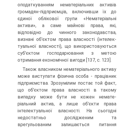
оподаткуванням нематері­альних активів
громадян-підприємців, включивши їх до
єдиної облікової групи «Нематеріальні
активи», а саме майнові права, які,
відповідно до чинного зако­нодавства,
визнані об'єктом права власності (інтелек­
туальної власності), що використовуються
суб'єктом господарювання з метою
отримання економічної ви­годи [137, с. 123].
Також власником нематеріального активу
може виступати фізична особа - працівник
підприємства. Зрозумілим постає той факт,
що об'єктом права влас­ності в такому
випадку може бути не кожен немате­
ріальний актив, а лише об'єкти права
інтелектуальної власності. На сьогодні
недостатньо дослідженим та
врегульованим залишається питання