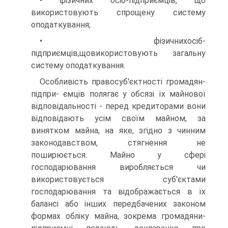
• фізичних осіб-підприємців, що
використову­ють спрощену систему
оподаткування;
• фізичнихосіб-
підприємців,щовикористовують загальну
систему оподаткування.
Особливість правосуб'єктності громадян-
підпри- ємців полягає у обсязі їх майнової
відповідальнос­ті - перед кредиторами вони
відповідають усім своїм майном, за
винятком майна, на яке, згідно з чинним
законодавством, стягнення не
поширюється. Майно у сфері
господарювання виробляється чи
використову­ється суб'єктами
господарювання та відображається в їх
балансі або інших передбачених законом
формах обліку майна, зокрема громадяни-