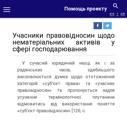
Помощь проекту
<<
↑
>>
Учасники правовідносин щодо
нематері­альних активів у
сфері господарювання
У сучасній юридичній науці, як і за
радянських часів, здебільшого
висловлюється думка щодо ототож­нення
категорій «суб'єкт права» та «учасник
правовід­носин» та пропонується задля
усунення термінологіч­ної плутанини
відмовитись від використання поняття
«суб'єкт правовідносин» [126, с.