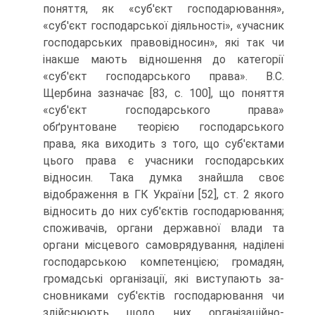
поняття, як «суб'єкт господарювання»,
«суб'єкт господарської діяльності», «учасник
госпо­дарських правовідносин», які так чи
інакше мають від­ношення до категорії
«суб'єкт господарського права». В.С.
Щербина зазначає [83, с. 100], що поняття
«суб'єкт господарського права»
обґрунтоване теорією господар­ського
права, яка виходить з того, що суб'єктами
цього права є учасники господарських
відносин. Така думка знайшла своє
відображення в ГК України [52], ст. 2 яко­го
відносить до них суб'єктів господарювання;
спожи­вачів, органи державної влади та
органи місцевого са­моврядування, наділені
господарською компетенцією; громадян,
громадські організації, які виступають за­
сновниками суб'єктів господарювання чи
здійснюють щодо них організаційно-