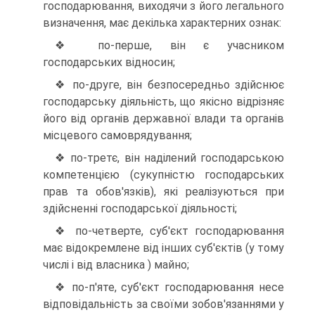
господарювання, виходячи з його ле­гального
визначення, має декілька характерних ознак:
❖ по-перше, він є учасником
господарських від­носин;
❖ по-друге, він безпосередньо здійснює
госпо­дарську діяльність, що якісно відрізняє
його від органів державної влади та органів
місцево­го самоврядування;
❖ по-третє, він наділений господарською
ком­петенцією (сукупністю господарських
прав та обов'язків), які реалізуються при
здійсненні господарської діяльності;
❖ по-четверте, суб'єкт господарювання
має від­окремлене від інших суб'єктів (у тому
числі і від власника ) майно;
❖ по-п'яте, суб'єкт господарювання несе
відпо­відальність за своїми зобов'язаннями у