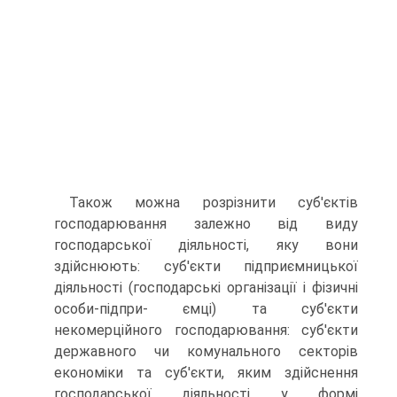
Також можна розрізнити суб'єктів
господарю­вання залежно від виду
господарської діяльності, яку вони
здійснюють: суб'єкти підприємницької
діяль­ності (господарські організації і фізичні
особи-підпри- ємці) та суб'єкти
некомерційного господарювання: суб'єкти
державного чи комунального секторів
еконо­міки та суб'єкти, яким здійснення
господарської діяль­ності у формі