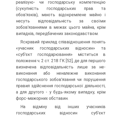
реалізую- чи господарську компетенцію
(сукупність господар­ських прав та
обов'язків), мають відокремлене майно і
несуть відповідальність за своїми
зобов'язаннями в межах цього майна, крім
випадків, передбачених за­конодавством.
Яскравий приклад співвідношення понять
«учас­ник господарських відносин» та
«суб'єкт господарю­вання» міститься в
положенні ч. 2 ст. 218 ГК [52], де для першого
визначена відповідальність лише за не­
виконання або неналежне виконання
господарського зобов'язання чи порушення
правил здійснення госпо­дарської діяльності,
а для другого - у будь-якому ви­падку, крім
форс-мажорних обставин.
На відміну від інших учасників
господарських відносин суб'єкт