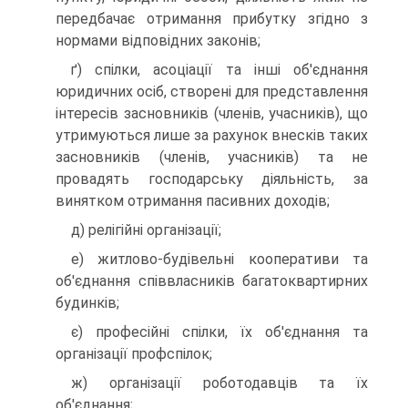
передба­чає отримання прибутку згідно з
нормами відпо­відних законів;
ґ) спілки, асоціації та інші об'єднання
юридич­них осіб, створені для представлення
інтересів засновників (членів, учасників), що
утримують­ся лише за рахунок внесків таких
засновників (членів, учасників) та не
провадять господар­ську діяльність, за
винятком отримання пасив­них доходів;
д) релігійні організації;
е) житлово-будівельні кооперативи та
об'єднання співвласників багатоквартирних
будинків;
є) професійні спілки, їх об'єднання та
організації профспілок;
ж) організації роботодавців та їх
об'єднання;