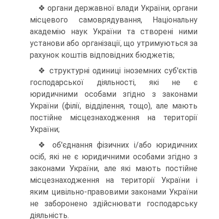
❖ органи державної влади України, органи
міс­цевого самоврядування, Національну
акаде­мію наук України та створені ними
установи або організації, що утримуються за
рахунок коштів відповідних бюджетів;
❖ структурні одиниці іноземних суб'єктів
гос­подарської діяльності, які не є
юридичними особами згідно з законами
України (філії, від­ділення, тощо), але мають
постійне місцезна­ходження на території
України;
❖ об'єднання фізичних і/або юридичних
осіб, які не є юридичними особами згідно з
за­конами України, але які мають постійне
міс­цезнаходження на території України і
яким цивільно-правовими законами України
не заборонено здійснювати господарську
діяль­ність.