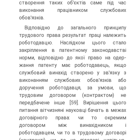
створення таких об'єктів саме під час
виконання працівником службо­вих
обов'язків.
Відповідно до загального принципу
трудового права результат праці належить
роботодавцю. На­слідком цього стало
закріплення в патентному зако­нодавстві
норми, відповідно до якої право на одер­
жання патенту має роботодавець, якщо
службовий винахід створено у зв'язку з
виконанням службових обов'язків або
доручення роботодавця, за умови, що
трудовим договором (контрактом) не
передбачене інше [59]. Вирішення цього
питання вітчизняні на­уковці бачать в межах
договірного права: чи то окре­мим
договором між винахідником і
роботодавцем, чи то в трудовому договорі