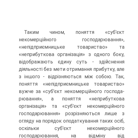
Таким чином, поняття «суб'єкт
некомерційного господарювання»,
«непідприємницьке товариство» та
«неприбуткова організація» з одного боку,
відобра­жають єдину суть - здійснення
діяльності без мети отримання прибутку, але
з іншого - відрізняються між собою. Так,
поняття «непідприємницьке това­риство»
вужче за «суб'єкт некомерційного господа­
рювання», а поняття «неприбуткова
організація» та «суб'єкт некомерційного
господарювання» розрізня­ються лише з
огляду на порядок оподаткування таких осіб,
оскільки суб'єкт некомерційного
господарюван­ня, на відміну від