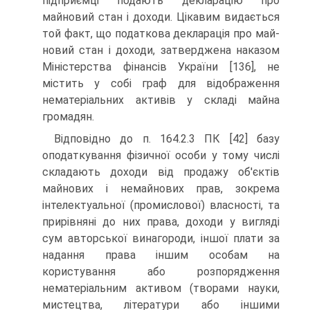
підприємці пода­ють декларацію про
майновий стан і доходи. Цікавим видається
той факт, що податкова декларація про май­
новий стан і доходи, затверджена наказом
Міністер­ства фінансів України [136], не
містить у собі граф для відображення
нематеріальних активів у складі майна
громадян.
Відповідно до п. 164.2.3 ПК [42] базу
оподаткуван­ня фізичної особи у тому числі
складають доходи від продажу об'єктів
майнових і немайнових прав, зокре­ма
інтелектуальної (промислової) власності, та
прирів­няні до них права, доходи у вигляді
сум авторської ви­нагороди, іншої плати за
надання права іншим особам на
користування або розпорядження
нематеріальним активом (творами науки,
мистецтва, літератури або іншими