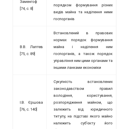
Заменгоф
порядком формування різних
[74, с. 8]
видів майна та наділення ними
госпорганів
Встановлений в правових
нормах поря­док формування
В.В. Лаптев
майна і наділення ним
[75, с. 89]
госпорганів, а також порядок
управління ним цими органами та
іншими ланками економіки
Сукупність встановлених
законодав­ством правил
володіння, користування,
І.В. Єршова
розпорядження майном, що
[76, с. 140]
залежить від юридичного
титулу, на підставі якого майно
належить суб'єкту його