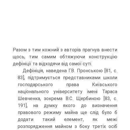
Разом з тим кожний з авторів прагнув внести
щось, тим самим обтяжуючи конструкцію
дефініції та відходячи від самої суті.
Дефініція, наведена Г.В. Пронською [81, с.
83], підтримується представниками школи
господар­ського права Київського
національного університету імені Тараса
Шевченка, зокрема В.С. Щербиною [83, с.
191], на думку якого до визначення
правового режи­му майна ще слід було б
додати такий елемент, як межі
розпорядження майном з боку третіх осіб