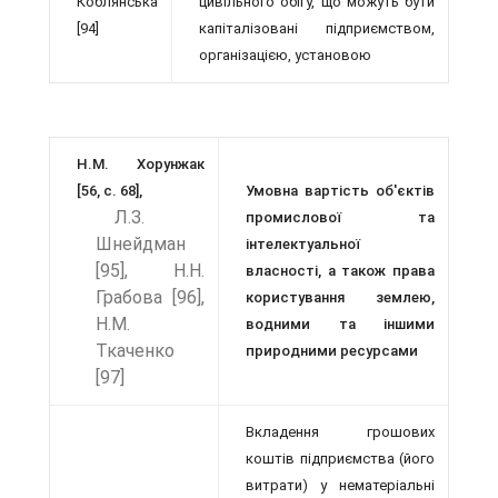
Коблянська
цивільного обігу, що можуть бути
[94]
капіталізовані підприєм­ством,
організацією, установою
Н.М. Хорунжак
[56, с. 68],
Умовна вартість об'єктів
Л.З.
промислової та
Шнейдман
інтелектуальної
[95], Н.Н.
власності, а також права
Грабова [96],
користування землею,
Н.М.
водними та інши­ми
Ткаченко
природними ресурсами
[97]
Вкладення грошових
коштів підпри­ємства (його
витрати) у нематеріальні