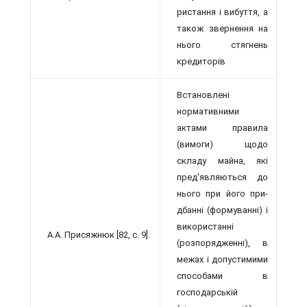
ристання і вибуття, а
також звернення на
нього стягнень
кредиторів
Встановлені
нормативними
актами пра­вила
(вимоги) щодо
складу майна, які
пред'являються до
нього при його при­
дбанні (формуванні) і
використанні
А.А. Присяжнюк [82, с. 9].
(розпорядженні), в
межах і допустими­ми
способами в
господарській