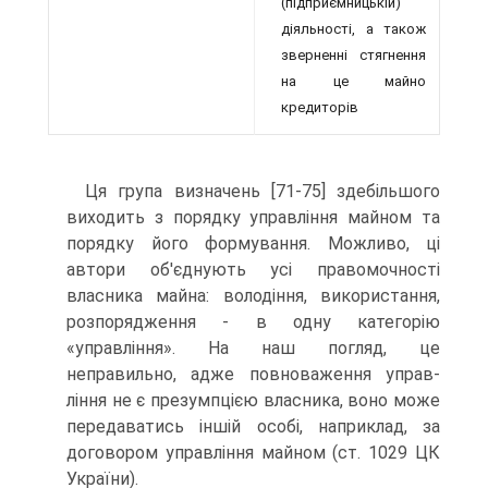
(підпри­ємницькій)
діяльності, а також
звернен­ні стягнення
на це майно
кредиторів
Ця група визначень [71-75] здебільшого
виходить з порядку управління майном та
порядку його форму­вання. Можливо, ці
автори об'єднують усі правомоч­ності
власника майна: володіння, використання,
роз­порядження - в одну категорію
«управління». На наш погляд, це
неправильно, адже повноваження управ­
ління не є презумпцією власника, воно може
переда­ватись іншій особі, наприклад, за
договором управлін­ня майном (ст. 1029 ЦК
України).