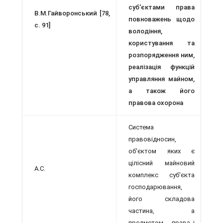
суб'єктами права
В.М.Гайворонський [78,
по­вноважень щодо
с. 91]
володіння,
користуван­ня та
розпорядження ним,
реалізація функцій
управляння майном,
а також його
правова охорона
Система
правовідносин,
об'єктом яких є
цілісний майновий
А.С.
комплекс суб'єкта
го­сподарювання,
його складова
частина, а
предметом - права і