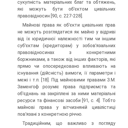
сукупність матеріальних благ та обтяжень,
які можуть бути об'єктом цивільних
правовідносин [90, с. 227-228].
Майнові права як об'єкти цивільних прав
не мо­жуть розглядатися як майно у відриві
від їх юридич­ної належності тим чи іншим
суб'єктам (кредиторам) у зобов'язальних
правовідносинах з конкретними
боржниками, а також від інших факторів, які
прямо чи опосередковано впливають на
існування (дійсність) вимоги, її параметри і
межі і т.п. [18]. Під майновими правами З.М.
Заменгоф розуміє права підприємств та
об'єднань на закріплені за ними матеріальні
ресурси та фінансові засоби [91, с. 4]. Тобто
майнові права у ві­тчизняній цивілістиці
пов'язані з конкретною річчю.
Традиційним, що важливо з погляду