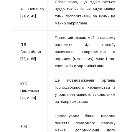
Обсяг прав, що здійснюється
А.Г. Певзнер
щодо тих чи інших видів майна
[71, с. 45]
тими госпоргана­ми, за якими це
майно закріплене
Правовий режим майна напряму
Л.В.
зале­жить від способу
Соловйова
заснування підприєм­ства та
[72, с. 85]
порядку (механізму) участі за­
сновників в управлінні ним
Це повноваження органів
Ю.С.
господарсь­кого керівництва з
Цимерман
управління майном, закріпленим
[73, с. 13]
за підприємством
Пропонувала більш широке
поняття правового режиму
З.М.
майна, доповнюючи його