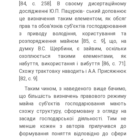
[84, с. 258]. В своєму дисертаційному
дослідженні Ю.П. Пацурків- ський доповнює
це визначення таким елементом, як обсяг
прав та обов'язків суб'єктів господарювання
з приводу володіння, користування та
розпорядження майном [85, с. 9], що, на
думку В.С. Щербини, є зайвим, оскільки
охоплюється такими елементами, як
набуття, використання і вибуття [86, с. 71].
Схожу трактовку на­водить і А.А. Присяжнюк
[82, с. 9].
Таким чином, з наведеного вище бачимо,
що біль­шість визначень правового режиму
майна суб'єктів господарювання мають
схожу структуру, сформовану з огляду на
засади господарської діяльності. Тим не
менше кожен з авторів прилучився до
формування по­няття відповідно до сфери