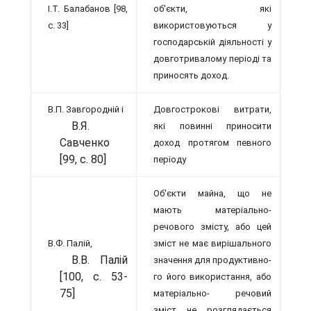
І.Т. Балабанов [98,
об'єкти, які
с. 33]
використовуються у
госпо­дарській діяльності у
довготривалому пе­ріоді та
приносять доход.
В.П. Завгородній і
Довгострокові витрати,
В.Я.
які повинні при­носити
Савченко
доход протягом певного
[99, с. 80]
періоду
Об'єкти майна, що не
мають матеріально-
речового змісту, або цей
В.Ф. Палій,
зміст не має вирішального
В.В. Палій
значення для продуктивно­
[100, с. 53-
го його використання, або
75]
матеріально- речовий
зміст не розглядається