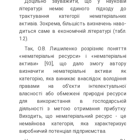
Доцільно зауважити, що у науковій
літературі не­має єдиного підходу до
трактування категорії немате­ріальних
активів. Зокрема, більшість визначень наво­
диться саме в економічній літературі (табл.
1.2).
Так, О.В. Лишиленко розрізняє поняття
«нема­теріальні ресурси» і «нематеріальні
активи» [93], що дало змогу автору
визначити нематеріальні активи як
категорію, яка виникає внаслідок володіння
правами на об'єкти інтелектуальної
власності або обмежені природні ресурси
для використання в господарській
діяльності з метою отримання прибутку.
Виходить, що нематеріальний ресурс - це
немайнова категорія, яка характеризує
виробничий потенціал підприємства.