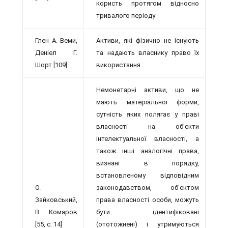
користь протягом відносно
тривалого пе­ріоду
Глен А. Веми,
Активи, які фізично не існують
Деніел Г.
та нада­ють власнику право їх
Шорт [109]
використання
Немонетарні активи, що не
мають мате­ріальної форми,
сутність яких полягає у праві
власності на об'єкти
інтелектуаль­ної власності, а
також інші аналогічні права,
визнані в порядку,
встановленому відповідним
О.
законодавством, об'єктом
Зайковський,
права власності особи, можуть
В. Комаров
бути іден­тифіковані
[55, с. 14]
(ототожнені) і утримуються