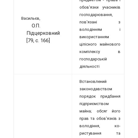
обов'язки учасників
господарювання,
Васильєв,
пов'язані з
О.П.
володінням і
Підцерковний
використанням
[79, с. 166]
цілісного майнового
комплексу в
господарській
діяльності
Встановлений
законодавством
порядок придбання
підприємством
майна; обсяг його
прав та обов'язків з
володіння, ко­
ристування та