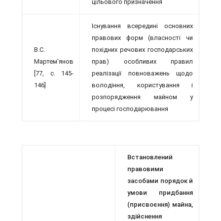
цільового призначення
Існування всередині основних
правових форм (власності чи
В.С.
похідних речових господарських
Мартем'янов
прав) особливих правил
[77, с. 145-
реалізації повноважень щодо
146]
володіння, користування і
розпорядження майном у
процесі господарювання
Встановлений
правовими
засобами по­рядок й
умови придбання
(присвоєння) майна,
здійснення