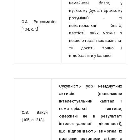
немайнові блага; у
вузькому (бухгалтерському
розу­мінні) - ті
О.А. Россомахіна
нематеріальні блага,
[104, с. 5]
вартість яких можна з
певною гарантією визначи­
ти досить точно і
відобразити у балансі
Сукупність усіх невідчутних
активів (включаючи
інтелектуальний капітал і
нематеріальні активи,
О.В. Вакун
одержані не в ре­зультаті
[105, с. 213]
інтелектуальної діяльності),
що відповідають вимогам їх
визнання акти­вами згідно з