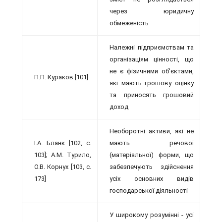
через юридичну
обмеженість
Належні підприємствам та
організаціям цінності, що
не є фізичними об'єктами,
П.П. Кураков [101]
які мають грошову оцінку
та приносять грошовий
доход
Необоротні активи, які не
І.А. Бланк [102, с.
мають речової
103]; А.М. Турило,
(матеріальної) форми, що
О.В. Корнух [103, с.
забезпечують здійснення
173]
усіх основних видів
господар­ської діяльності
У широкому розумінні - усі