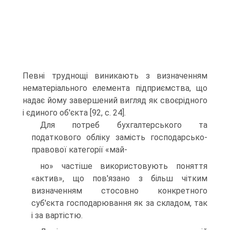
Певні труднощі виникають з визначенням
нематеріального елемента підприємства, що
надає йому завершений вигляд як своєрідного
і єдиного об'єкта [92, с. 24].
Для потреб бухгалтерського та
податкового об­ліку замість господарсько-
правової категорії «май-
но» частіше використовують поняття
«актив», що пов'язано з більш чітким
визначенням стосовно кон­кретного
суб'єкта господарювання як за складом, так
і за вартістю.