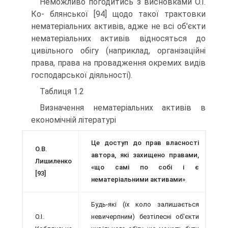
Неможливо погодитись з висновками О.І.
Ко- блянської [94] щодо такої трактовки
нематеріальних активів, адже не всі об'єкти
нематеріальних активів відносяться до
цивільного обігу (наприклад, організа­ційні
права, права на провадження окремих видів
гос­подарської діяльності).
Таблиця 1.2
Визначення нематеріальних активів в
економічній літературі
Це доступ до прав власності
О.В.
автора, які захищено правами,
Лишиленко
«що самі по собі і є
[93]
нематеріальними активами»
Будь-які (їх коло залишається
О.І.
невичерп­ним) безтілесні об'єкти