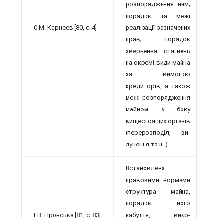
розпорядження ним;
по­рядок та межі
С.М. Корнеєв [80, с. 4]
реалізації зазначених
прав; порядок
звернення стягнень
на окремі види майна
за вимогою
кредиторів, а та­кож
межі розпорядження
майном з боку
вищестоящих органів
(перерозподіл, ви­
лучення та ін.)
Встановлена
правовими нормами
струк­тура майна,
порядок його
Г.В. Пронська [81, с. 83].
набуття, вико­