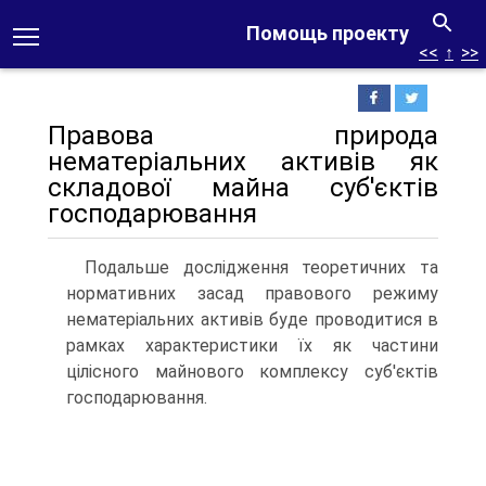
Помощь проекту
<<
↑
>>
Правова природа
нематеріальних акти­вів як
складової майна суб'єктів
господарювання
Подальше дослідження теоретичних та
норма­тивних засад правового режиму
нематеріальних ак­тивів буде проводитися в
рамках характеристики їх як частини
цілісного майнового комплексу суб'єктів
гос­подарювання.