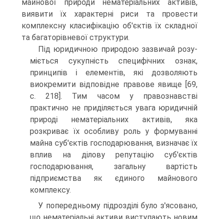
майнової природи нематеріальних активів,
виявити їх характерні риси та провести
комплексну класифіка­цію об'єктів їх складної
та багаторівневої структури.
Під юридичною природою зазвичай розу­
міється сукупність специфічних ознак,
принци­пів і елементів, які дозволяють
виокремити від­повідне правове явище [69,
с. 218]. Тим часом у правознавстві
практично не приділяється увага юридичній
природі нематеріальних активів, яка
розкриває їх особливу роль у формуванні
майна суб'єктів господарювання, визначає їх
вплив на ділову репутацію суб'єктів
господарювання, за­гальну вартість
підприємства як єдиного майно­вого
комплексу.
У попередньому підрозділі було з'ясовано,
що нематеріальні активи виступають новим