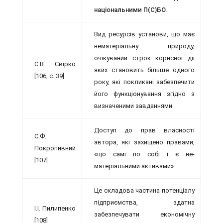
національними П(С)БО.
Вид ресурсів установи, що має
немате­ріальну природу,
очікуваний строк ко­рисної дії
С.В. Свірко
яких становить більше одно­го
[106, с. 39]
року, які покликані забезпечити
його функціонування згідно з
визначеними завданнями
Доступ до прав власності
С.Ф.
автора, які за­хищено правами,
Покропивний
«що самі по собі і є не­
[107]
матеріальними активами»
Це складова частина потенціалу
підпри­ємства, здатна
І.І. Пилипенко
забезпечувати економічну
[108]