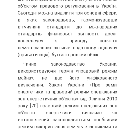
об'єктом правового регулювання в Україні.
Сьогодні можна виділити три основні сфери,
в яких законодавець, гармонізувавши
вітчизняні стандарти до міжнарод­них
стандартів фінансової звітності, досяг
консенсу­су з приводу поняття
нематеріальних активів: по­даткову, оціночну
(приватизація), бухгалтерський облік.
Чинне законодавство України,
використову­ючи термін «правовий режим
майна», не дає його уніфікованого
визначення. Закон України «Про зем­лі
енергетики та правовий режим спеціальних
зон енергетичних об'єктів» від 9 липня 2010
року [70] правовий режим спеціальних зон
об'єктів енерге­тики визначає як
встановлений законодавством осо­бливий
режим використання земель власниками та