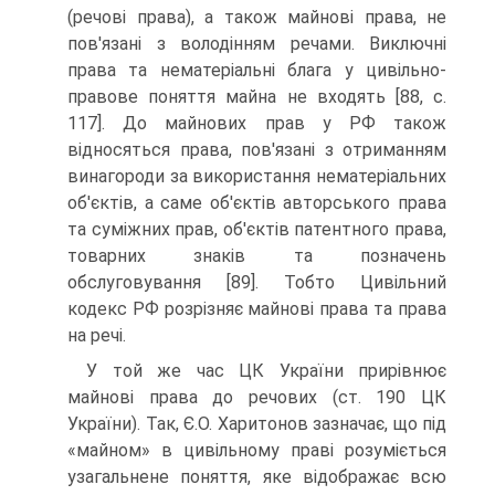
(речові права), а також майно­ві права, не
пов'язані з володінням речами. Виключні
права та нематеріальні блага у цивільно-
правове по­няття майна не входять [88, с.
117]. До майнових прав у РФ також
відносяться права, пов'язані з отриманням
винагороди за використання нематеріальних
об'єктів, а саме об'єктів авторського права
та суміжних прав, об'єктів патентного права,
товарних знаків та позна­чень
обслуговування [89]. Тобто Цивільний
кодекс РФ розрізняє майнові права та права
на речі.
У той же час ЦК України прирівнює
майнові права до речових (ст. 190 ЦК
України). Так, Є.О. Хари­тонов зазначає, що під
«майном» в цивільному пра­ві розуміється
узагальнене поняття, яке відображає всю