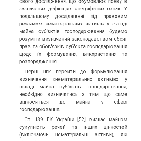
свого дослідження, що обу­мовлює появу в
зазначених дефініціях специфічних ознак. У
подальшому дослідженні під правовим
режи­мом нематеріальних активів у складі
майна суб'єктів господарювання будемо
розуміти визначений законо­давством обсяг
прав та обов'язків суб'єкта господарю­вання
щодо їх формування, використання та
розпоря­дження.
Перш ніж перейти до формулювання
визначення «нематеріальних активів» у
складі майна суб'єктів гос­подарювання,
необхідно визначитись з тим, що саме
відноситься до майна у сфері
господарювання.
Ст. 139 ГК України [52] визнає майном
сукупність речей та інших цінностей
(включаючи нематеріальні активи), які