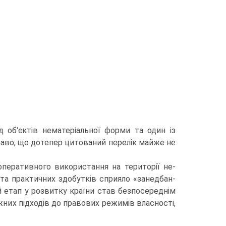
 об'єктів нематеріальної форми та один із
каво, що дотепер цитований перелік майже не
оперативного використання на території не­
 та практичних здобутків сприяло «занедбан­
й етап у розвитку країни став безпосереднім
их підходів до правових режимів власнос­ті,