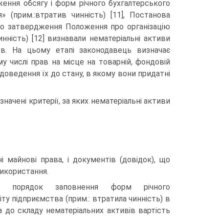
ення обсягу і форм річ­ного бухгалтерського
» (прим.:втратив чинність) [11], Постанова
Про затвердження Положення про організацію
инність) [12] визнавали не­матеріальні активи
тв. На цьому етапі законо­давець визначає
у числі прав на місце на то­варній, фондовій
і доведення їх до стану, в якому вони придатні
значені критерії, за яких нематеріальні активи
і майнові права, і документів (до­відок), що
використання.
ро порядок заповнення форм річно­го
ту підприємства (прим.: втрати­ла чинність) в
ла до складу немате­ріальних активів вартість