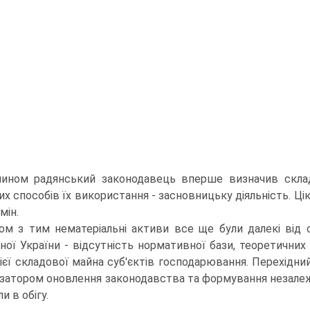
ином радян­ський законодавець вперше визначив склад
х способів їх використання - засновницьку діяльність. Ці
мін.
ом з тим нематеріальні активи все ще були далекі від 
ної України - відсутність нормативної бази, тео­ретичних
ієї складової майна суб'єктів господарювання. Перехідни
ізатором оновлення законодавства та формуван­ня незалежн
и в обігу.