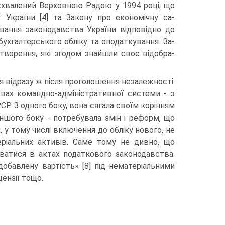
 схвалений Верховною Радою у 1994 році, що
 України [4] та Закону про економічну са­
вання законодавства України відповідно до
ухгалтерського обліку та оподаткування. За­
творення, які згодом знайшли своє відобра­
 відразу ж після проголошення неза­лежності.
овах командно-адміністративної сис­теми - з
Р. З одного боку, вона сягала сво­їм корінням
шого боку - потребувала змін і реформ, що
 у тому числі включення до обліку нового, не
еріальних активів. Саме тому не дивно, що
атися в актах податкового зако­нодавства.
обавлену вартість» [8] під немате­ріальними
цензії тощо.