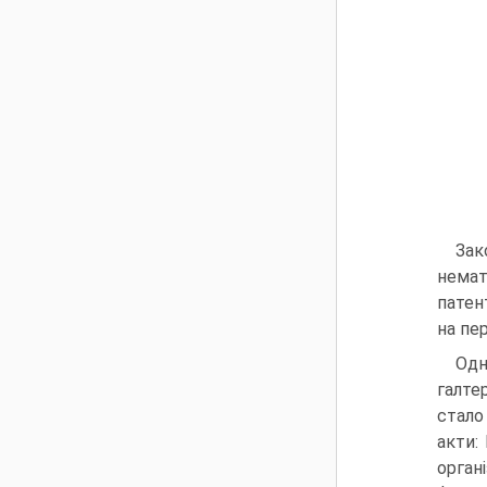
Зак
немат
патен
на пер
Одн
галте
стало
акти:
орган