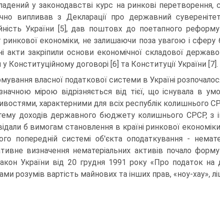
ладений у законодавстві курс на ринкові пе­ретворення,
ічно випливав з Декларації про державний суверенітет
йність України [5], дав поштовх до поетапного реформу
 ринкової економіки, не залишаючи поза увагою і сферу б
ні акти закріпили основи економічної складової державо
у Конституційному договорі [6] та Конституції України [7].
мування власної податкової системи в Укра­їні розпочалося
значною мірою відрізняється від тієї, що існувала в ум
ивостями, характерними для всіх респу­блік колишнього СРС
тему доходів державного бюджету колишнього СРСР, з ін
відали б вимогам становлення в країні ринкової економіки,
ого попередній системі об'єкта оподаткування - немат
тивне визначення нематеріальних активів почало формув
Закон України від 20 грудня 1991 року «Про податок на д
ми розумів вартість майнових та ін­ших прав, «ноу-хау», лі