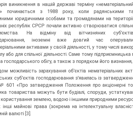
орія виникнення в нашій державі терміну «не­матеріальни
в» починається з 1988 року, коли радянськими т
мними юридичними особами та громадянами на територі
ніх республік СРСР почали активно створюватися спільн
риємства. На відміну від вітчизняних суб'єкті
одарювання, іноземні вже довгий час оперувал
еріальними активами у своїй діяльності, у тому числі вико
алу або для спільної діяльності. Саме тому підприємницька
а гос­подарського обігу, а також з порядком його визнання, 
дом можливість зарахування об'єктів нема­теріальних акт
ських суб'єктів господарювання з'явилась із затверджен
№ 601 «Про затвердження Положення про акціонерні това
ика товариства можуть бути будівлі, спо­руди, устаткуванн
 користування землею, водою і іншими природними ресурсам
 інші майнові права (зокрема на ін­телектуальну власні
ній валюті [3].