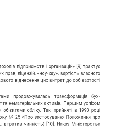
ходів підприємств і організацій» [9] трактує
 прав, ліцензій, «ноу-хау», вартість власного
ового віднесення цих витрат до со­бівартості
теми продовжувалась трансформація бух­
яття нематеріальних активів. Першим успіхом
 об'єктами обліку. Так, прийняті в 1993 році
 року № 25 «Про застосування По­ложення про
.: втратив чинність) [10], Наказ Міністерства