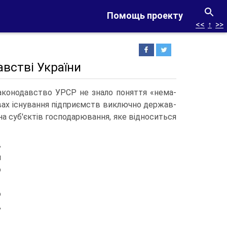
Помощь проекту
<<
↑
>>
австві України
 законодавство УРСР не знало поняття «нема­
овах існування підприємств виключно держав­
а суб'єктів господарювання, яке відносить­ся
в
и
о
о
,