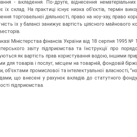
ання - вкладення. По-друге, віднесення нема­теріальних
є їх склад. На практиці існує низка об'єктів, тер­мін ви
нення торговельної діяльності, право на ноу-хау, право ко
тність їх у балансі занижує вартість цілісного майнового
весторів.
аказі Міністерства фінансів України від 18 серпня 1995 №
лтерського звіту підприємства та Інструкції про порядо
уються як вартість прав користу­вання водою, іншими пр
ми для товарів і послуг, місцем на товарній, фондовій бі
ки, об'єктами промислової та інтелектуальної власності, "н
дами, що внесені у рахунок вкладів до статутного фонду
ності підприємства.