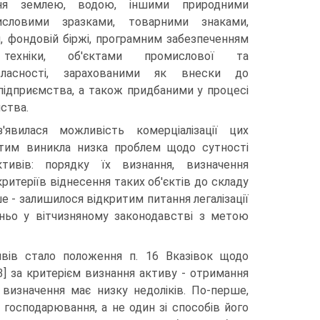
ння землею, водою, іншими природними
исло­вими зразками, товарними знаками,
й, фондовій біржі, програмним забезпеченням
 техніки, об'єктами промислової та
 власності, зарахованими як внески до
підприємства, а також придбаними у процесі
мства.
явилася можливість комерціалі­зації цих
 тим виникла низка проблем щодо сутності
ктивів: порядку їх ви­знання, визначення
 критеріїв віднесення таких об'єктів до складу
ше - залишилося відкри­тим питання легалізації
едньо у вітчизняному законодавстві з метою
вів стало положення п. 16 Вказівок щодо
13] за критерієм визнання активу - отри­мання
визначення має низку недоліків. По-перше,
господарювання, а не один зі способів його