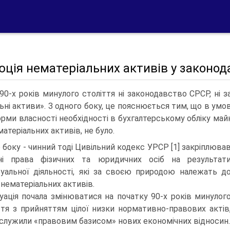
ція нематеріальних активів у зако­нод
90-х років минулого століття ні законодавство СРСР, ні
льні активи». З одного боку, це пояснюється тим, що в ум
орми власності необхідності в бухгалтерському обліку майн
матеріальних активів, не було.
о боку - чинний тоді Цивільний кодекс УРСР [1] закріплюва
ні права фізичних та юридичних осіб на ре­зультат
туальної діяльності, які за своєю при­родою належать д
 нематеріальних активів.
уація почала змінюватися на початку 90-х ро­ків минулог
ття з прийняттям цілої низки нор­мативно-правових актів
служили «правовим ба­зисом» нових економічних відносин.