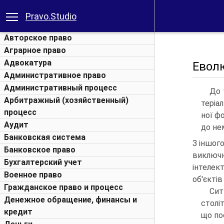
Pravo.Studio
Авторское право
Аграрное право
Адвокатура
Еволю
Административное право
Административный процесс
До 
Арбитражный (хозяйственный)
теріа
процесс
ної ф
Аудит
до не
Банковская система
З іншог
Банковское право
виключ
Бухгалтерский учет
інтелек
Военное право
об'єктів
Гражданское право и процесс
Сит
Денежное обращение, финансы и
столі
кредит
що по