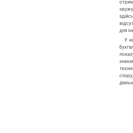
отрим
звужу
здійс
відсу
для ін
У н
бухга
показ
знака
техні
спору
діяль­