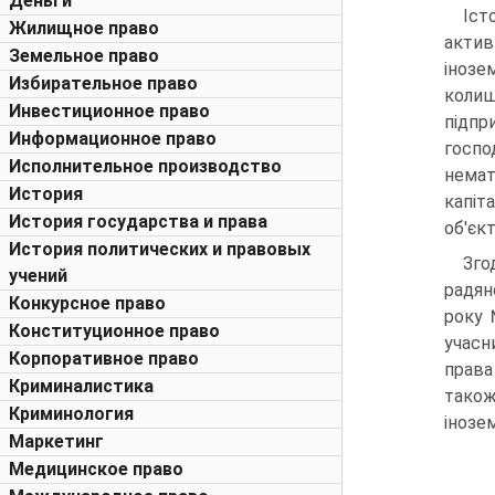
Деньги
Іст
Жилищное право
акти
Земельное право
інозе
Избирательное право
колиш
Инвестиционное право
підп
Информационное право
госп
Исполнительное производство
немат
История
капіт
История государства и права
об'єкт
История политических и правовых
Зго
учений
радян
Конкурсное право
року 
Конституционное право
учасн
Корпоративное право
права
Криминалистика
також
Криминология
інозем
Маркетинг
Медицинское право