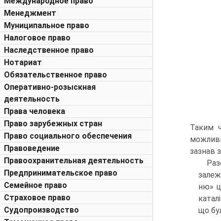
Международное право
Менеджмент
Муниципальное право
Налоговое право
Наследственное право
Нотариат
Обязательственное право
Оперативно-розыскная
деятельность
Права человека
Право зарубежных стран
Таким ч
Право социального обеспечения
можливи
Правоведение
зазнав з
Правоохранительная деятельность
Раз
Предпринимательское право
залеж
Семейное право
ню» ц
Страховое право
катал
Судопроизводство
що бул