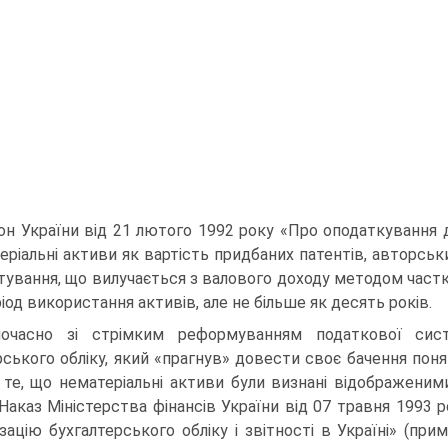
он України від 21 лютого 1992 року «Про опо­даткування до
еріальні активи як вартість придбаних патентів, авторських
тування, що вилучається з валового до­ходу методом частк
іод використання активів, але не біль­ше як десять років.
очасно зі стрімким реформуванням подат­кової сис
рського обліку, який «прагнув» довести своє бачення пон
 те, що нематеріальні активи були визна­ні відображеними
 Наказ Міністерства фінансів України від 07 травня 1993
ізацію бухгалтерського обліку і звітності в Україні» (прим