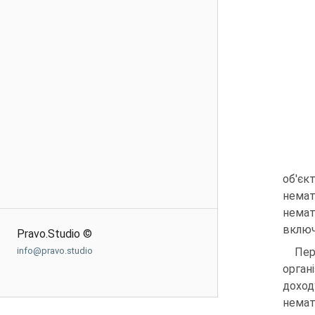
об'єк
немате
немат
включ
Pravo.Studio ©
info@pravo.studio
Пер
орган
доход
немат