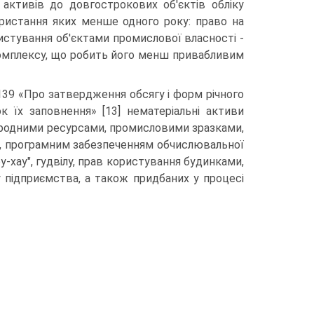
 активів до довгострокових об'єктів обліку
користання яких менше одного року: право на
ристування об'єктами промислової власнос­ті -
 комплексу, що робить його менш прива­бливим
 139 «Про затвердження обсягу і форм річного
к їх заповнення» [13] нематері­альні активи
иродними ресурсами, про­мисловими зразками,
ржі, програмним забезпеченням обчислювальної
оу-хау", гудвілу, прав користування будинками,
 підприємства, а також придбаних у процесі