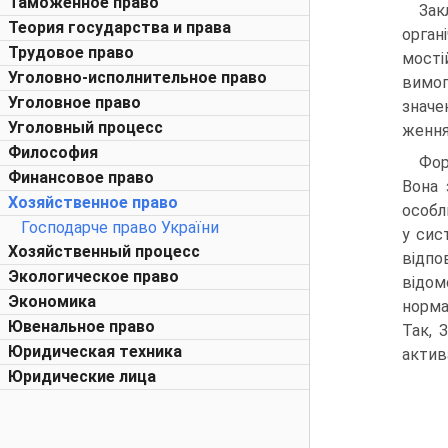
Таможенное право
Зак
Теория государства и права
орган
Трудовое право
мості
Уголовно-исполнительное право
вимог
Уголовное право
значе
Уголовный процесс
ження 
Философия
Фор
Финансовое право
Вона 
Хозяйственное право
особл
Господарче право України
у сис
Хозяйственный процесс
відпо
Экологическое право
відом
Экономика
норма
Ювенальное право
Так, 
Юридическая техника
актива
Юридические лица