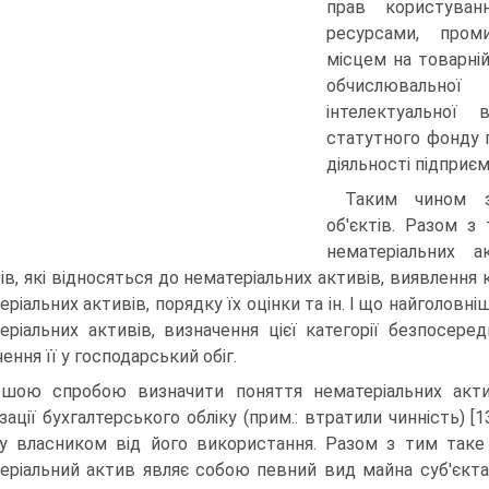
прав користува
ресурсами, пром
місцем на то­варні
обчислювальної
інтелектуальної
статутного фонду 
діяльності підприє
Таким чином з'
об'єктів. Разом з
нематеріальних а
тів, які відносяться до немате­ріальних активів, виявлення
ріальних активів, порядку їх оцінки та ін. І що найголовні
еріальних активів, ви­значення цієї категорії безпосер
ення її у господарський обіг.
шою спробою визначити поняття нематері­альних акти
ізації бухгалтерського обліку (прим.: втратили чинність) [
у власником від його використання. Разом з тим таке 
еріальний актив являє собою певний вид майна суб'єкта 