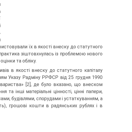
й
а
ї
і
в
и
ристову­вали їх в якості внеску до статутного
 прак­тика зіштовхнулась із проблемою нового
оцінки та обліку.
ивів в якості внеску до статутного капі­талу
ням Указу Радміну РРФСР від 25 грудня 1990
риства» [2], де було вказано, що вне­ском
я та інші матеріальні цінності, цінні папери,
и, будівлями, спорудами і устат­куванням, а
сть), грошові кошти в радянських рублях і в