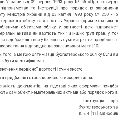
сів України від 09 серпня 1993 року № 55 «Про затвердж
 підприємства та Інструкції про порядок їх заповнення
ету Міністрів України від 03 квіт­ня 1993 року № 250 «
лтерського обліку і звітності в Україні» (прим.:втратила ч
обленими об'єктами обліку у звітності всіх підприємс
еріальні активи як вартість тих чи інших груп прав, у том
, які відображаються у балансі в сумі витрат на придбання 
икористання відповідно до запланованої мети [10].
м того, з метою оптимізації бухгалтерського обліку були ви
ь бути ідентифіковані:
изначення первісної вартості і суми зносу;
ата придбання і строк корисного викорис­тання;
аявність документів, на підставі яких оформ­лені придбан
ють сам об'єкт нематеріаль­них активів або порядок його 
Інструкція п
бухгалтерського зві
п. 2.4 [11] відноси