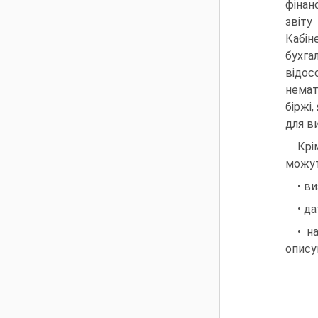
фінан
звіту
Кабін
бухга
відос
немат
біржі
для в
Крі
можут
• в
• д
• н
опису