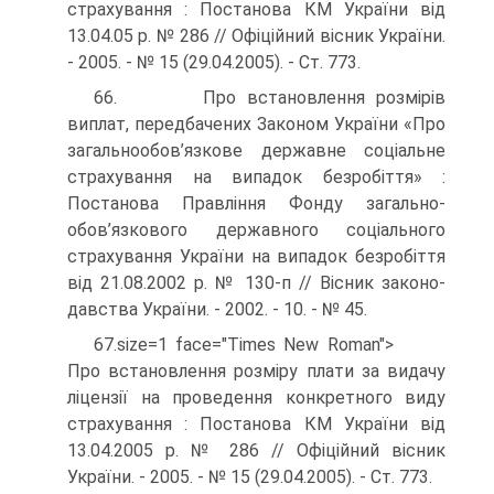
страхування : Постанова КМ України від
13.04.05 р. № 286 // Офіційний вісник України.
- 2005. - № 15 (29.04.2005). - Ст. 773.
66. Про встановлення розмірів
виплат, передбачених Законом України «Про
загальнообов’язкове державне соціальне
страхування на випадок безробіття» :
Постанова Правління Фонду загально­
обов’язкового державного соціального
страхування України на випадок безробіття
від 21.08.2002 р. № 130-п // Вісник законо­
давства України. - 2002. - 10. - № 45.
67.size=1 face="Times New Roman">
Про встановлення розміру плати за видачу
ліцензії на проведення конкретного виду
страхування : Постанова КМ України від
13.04.2005 р. № 286 // Офіційний вісник
України. - 2005. - № 15 (29.04.2005). - Ст. 773.