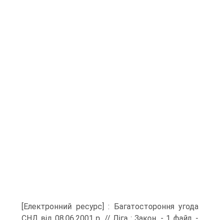
[Елект­ронний ресурс] : Багатостороння угода
СНД від 08.06.2001 р. // Ліга : Закон. - 1 файл. -