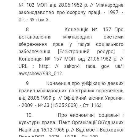
№ 102 МОП від 28.06.1952 р. // Між­народне
законодавство про охорону праці. - 1997. -
01. - № том 3.
8. Конвенція № 157 Про
встановлення міжнародної системи
збереження прав у галузі соціального
забезпечення [Електронний ресурс] :
Конвенція № 157 МОП від 21.06.1982 р. //
URL : http: // zakon4. rada. gov. ua/l
aws/show/993_012
9. Конвенція про уніфікацію деяких
правил міжнародних повітряних перевезень
від 28.05.1999 р. // Офіційний вісник України.
- 2009. - № 33 (15.05.2009). - Ст. 1163.
10. Про економічні, соціальні і
культурні права : Пакт Організації Об’єднаних
Націй від 16.12.1966 р. // Відомості Верховної