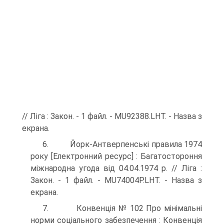
// Ліга : Закон. - 1 файл. - MU92388.LHT. - Назва з
екрана.
6. Йорк-Антверпенські правила 1974
року [Електронний ресурс] : Багатостороння
міжнародна угода від 04.04.1974 р. // Ліга :
Закон. - 1 файл. - MU74004P.LHT. - Назва з
екрана.
7. Конвенція № 102 Про мінімальні
норми соціального забезпечення : Конвенція