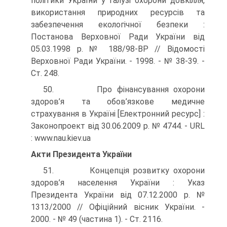
політики України у галузі охорони довкілля,
використання природних ресурсів та
забезпечення екологічної безпеки :
Постанова Верховної Ради України від
05.03.1998 р. № 188/98-ВР // Відомості
Верховної Ради України. - 1998. - № 38-39. -
Ст. 248.
50. Про фінансування охорони
здоров’я та обов’язкове медич­не
страхування в Україні [Електронний ресурс] :
Законопроект від 30.06.2009 р. № 4744. - URL
: www.nau.kiev.ua
Акти Президента України
51. Концепція розвитку охорони
здоров’я населення України : Указ
Президента України від 07.12.2000 р. №
1313/2000 // Офіцій­ний вісник України. -
2000. - № 49 (частина 1). - Ст. 2116.