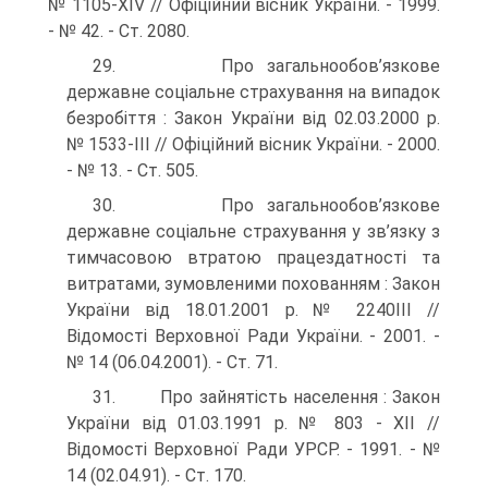
№ 1105-XIV // Офіційний вісник України. - 1999.
- № 42. - Ст. 2080.
29. Про загальнообов’язкове
державне соціальне страхування на випадок
безробіття : Закон України від 02.03.2000 р.
№ 1533-III // Офіційний вісник України. - 2000.
- № 13. - Ст. 505.
30. Про загальнообов’язкове
державне соціальне страхування у зв’язку з
тимчасовою втратою працездатності та
витратами, зумовленими похованням : Закон
України від 18.01.2001 р. № 2240­III //
Відомості Верховної Ради України. - 2001. -
№ 14 (06.04.2001). - Ст. 71.
31. Про зайнятість населення : Закон
України від 01.03.1991 р. № 803 - ХІІ //
Відомості Верховної Ради УРСР. - 1991. - №
14 (02.04.91). - Ст. 170.