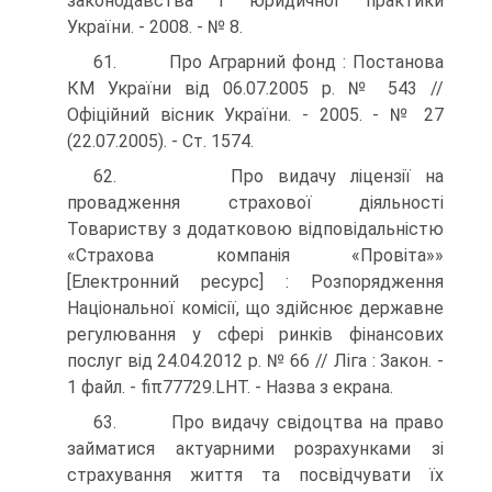
законодавства і юридичної практики
України. - 2008. - № 8.
61. Про Аграрний фонд : Постанова
КМ України від 06.07.2005 р. № 543 //
Офіційний вісник України. - 2005. - № 27
(22.07.2005). - Ст. 1574.
62. Про видачу ліцензії на
провадження страхової діяльності
Товариству з додатковою відповідальністю
«Страхова компанія «Провіта»»
[Електронний ресурс] : Розпорядження
Національної комісії, що здійснює державне
регулювання у сфері ринків фінансових
послуг від 24.04.2012 р. № 66 // Ліга : Закон. -
1 файл. - fiπ77729.LHT. - Назва з екрана.
63. Про видачу свідоцтва на право
займатися актуарними розрахунками зі
страхування життя та посвідчувати їх