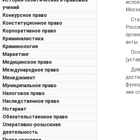
испол
учений
Москв
Конкурсное право
Ста
Конституционное право
Росси
Корпоративное право
орган
Криминалистика
акты.
Криминология
Осо
Маркетинг
(уста
Медицинское право
Для
Международное право
доста
Менеджмент
функц
Муниципальное право
нее с
Налоговое право
Наследственное право
Нотариат
Обязательственное право
Оперативно-розыскная
деятельность
Права человека