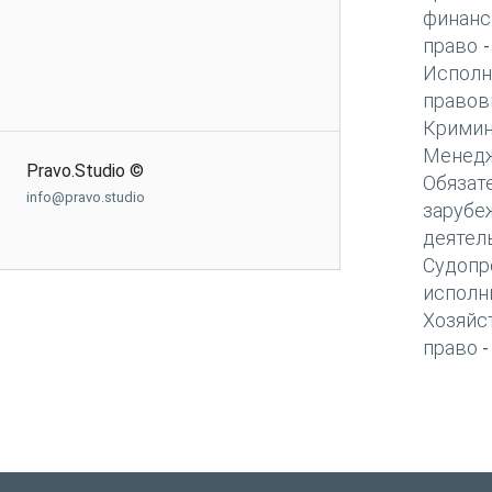
финанс
право
Исполн
правов
Кримин
Менед
Pravo.Studio ©
Обязат
info@pravo.studio
зарубе
деятел
Судопр
исполн
Хозяйс
право