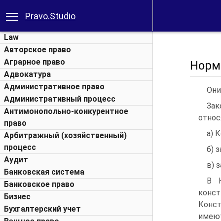
Pravo.Studio
Law
Авторское право
Аграрное право
Норм
Адвокатура
Административное право
Они
Административный процесс
Зак
Антимонопольно-конкурентное
относ
право
а) 
Арбитражный (хозяйственный)
процесс
б) 
Аудит
в) 
Банковская система
В 
Банковское право
конс
Бизнес
Конст
Бухгалтерский учет
имеют