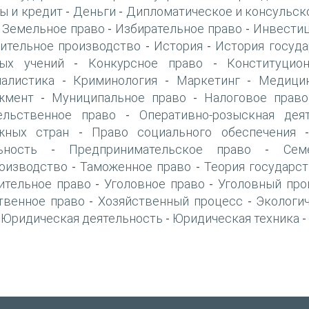
ы и кредит
Деньги
Дипломатическое и консульск
-
-
Земельное право
Избирательное право
Инвестиц
-
-
-
ительное производство
История
История госуда
-
-
ых учений
Конкурсное право
Конституцио
-
-
алистика
Криминология
Маркетинг
Медици
-
-
-
жмент
Муниципальное право
Налоговое право
-
-
ельственное право
Оперативно-розыскная дея
-
жных стран
Право социального обеспечения
-
ьность
Предпринимательское право
Сем
-
-
оизводство
Таможенное право
Теория государст
-
-
ительное право
Уголовное право
Уголовный про
-
-
твенное право
Хозяйственный процесс
Экологи
-
-
Юридическая деятельность
Юридическая техника
-
-
-