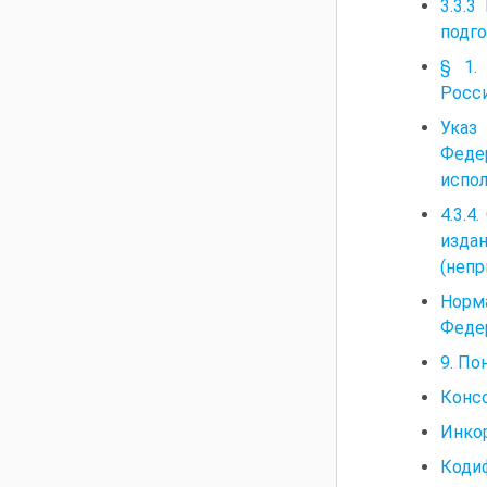
3.3.
подго
§ 1.
Росс
Указ
Феде
испол
4.3.
изда
(непр
Норм
Феде
9. По
Конс
Инко
Коди