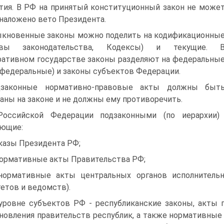
тия. В РФ на принятый конституционный закон не може
наложено вето Президента.
кновенные законы можно поделить на кодификационны
овы законодательства, Кодексы) и текущие. 
ативном государстве законы разделяют на федеральны
федеральные) и законы субъектов Федерации.
дзаконные нормативно-правовые акты должны быт
аны на законе и не должны ему противоречить.
оссийской Федерации подзаконными (по иерархии)
ющие:
указы Президента РФ;
нормативные акты Правительства РФ;
нормативные акты центральных органов исполнительн
етов и ведомств).
уровне субъектов РФ - республиканские законы, акты п
новления правительств республик, а также нормативные