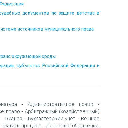
 Федерации
судебных документов по защите детства в
истеме источников муниципального права
охране окружающей среды
ерации, субъектов Российской Федерации и
катура
Административное право
-
-
ое право
Арбитражный (хозяйственный)
-
Бизнес
Бухгалтерский учет
Вещное
-
-
-
 право и процесс
Денежное обращение,
-