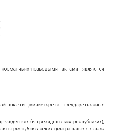
т
е
В
е
ь
 нормативно-правовыми актами являются
ой власти (министерств, государственных
резидентов (в президентских республиках),
 акты республиканских центральных органов