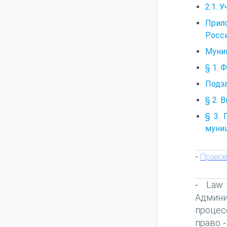
2.1. 
Прил
Росс
Муни
§ 1.
Подз
§ 2.
§ 3.
муни
Правов
-
Law
-
Админи
процес
право