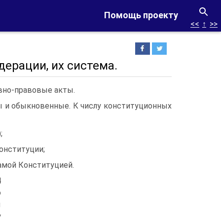
Помощь проекту
<<
↑
>>
ерации, их система.
вно-правовые акты.
ы и обыкновенные. К числу конституционных
;
Конституции;
амой Конституцией.
4
о
ы
у