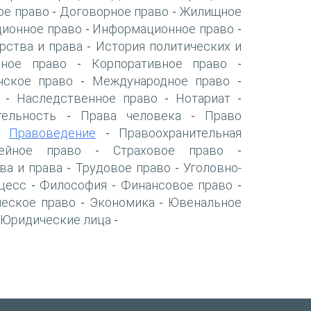
ое право
Договорное право
Жилищное
-
-
ионное право
Информационное право
-
-
рства и права
История политических и
-
нное право
Корпоративное право
-
-
нское право
Международное право
-
-
Наследственное право
Нотариат
-
-
-
тельность
Права человека
Право
-
-
Правоведение
Правоохранительная
-
-
ейное право
Страховое право
-
-
ва и права
Трудовое право
Уголовно-
-
-
цесс
Философия
Финансовое право
-
-
-
ческое право
Экономика
Ювенальное
-
-
Юридические лица
-