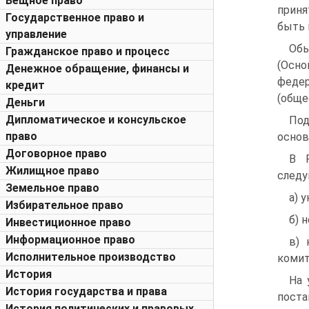
Вещное право
приня
Государственное право и
быть 
управление
Обы
Гражданское право и процесс
(Осн
Денежное обращение, финансы и
федер
кредит
(обще
Деньги
Дипломатическое и консульское
По
право
основ
Договорное право
В Р
Жилищное право
следу
Земельное право
а) 
Избирательное право
б) 
Инвестиционное право
Информационное право
в) 
Исполнительное производство
комит
История
На 
История государства и права
поста
История политических и правовых