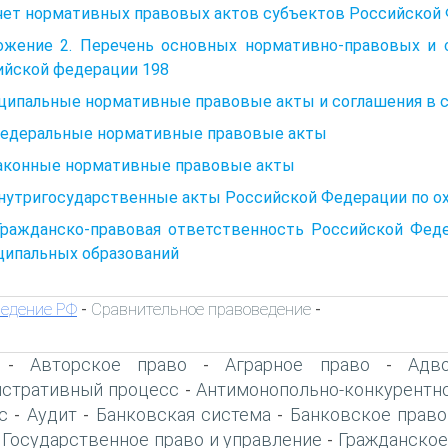
Учет нормативных правовых актов субъектов Российской
ожение 2. Перечень основных нормативно-правовых и 
ийской федерации 198
ципальные нормативные правовые акты и соглашения в с
 Федеральные нормативные правовые акты
аконные нормативные правовые акты
 Внутригосударственные акты Российской Федерации по 
 Гражданско-правовая ответственность Российской Фед
ципальных образований
едение РФ
Сравнительное правоведение
-
-
Авторское право
Аграрное право
Адво
-
-
-
стративный процесс
Антимонопольно-конкурентн
-
с
Аудит
Банковская система
Банковское право
-
-
-
Государственное право и управление
Гражданское
-
-