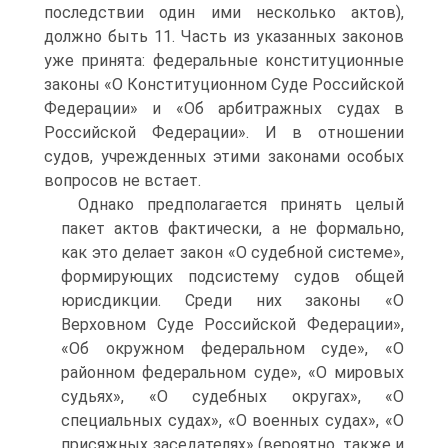
последствии один ими несколько актов),
должно быть 11. Часть из указанных законов
уже принята: федеральные конституционные
законы «О Конституцион­ном Суде Российской
Федерации» и «Об арбитражных судах в
Россий­ской Федерации». И в отношении
судов, учрежденных этими законами особых
вопросов не встает.
Однако предполагается принять целый
пакет актов фактически, а не формально,
как это делает закон «О судебной системе»,
формирующих подсистему судов общей
юрисдикции. Среди них законы «О
Верховном Суде Российской Федерации»,
«Об окружном федеральном суде», «О
районном федеральном суде», «О мировых
судьях», «О судебных окру­гах», «О
специальных судах», «О военных судах», «О
присяжных заседа­телях» (вероятно, также и