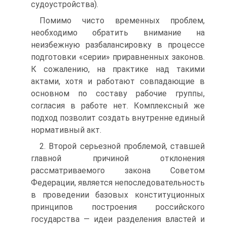
судоустрой­ства).
Помимо чисто временных проблем,
необходимо обратить внимание на
неизбежную разбалансировку в процессе
подготовки «серии» прирав­ненных законов.
К сожалению, на практике над такими
актами, хотя и ра­ботают совпадающие в
основном по составу рабочие группы,
согласия в работе нет. Комплексный же
подход позволит создать внутренне единый
нормативный акт.
2. Второй серьезной проблемой, ставшей
главной причиной откло­нения
рассматриваемого закона Советом
Федерации, является непосле­довательность
в проведении базовых конституционных
принци­пов построения российского
государства — идеи разделения вла­стей и