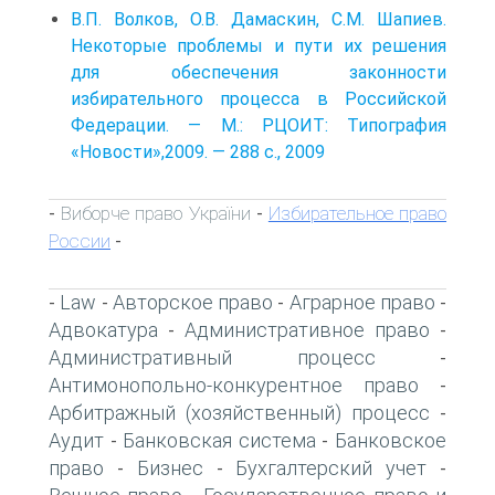
В.П. Волков, О.В. Дамаскин, С.М. Шапиев.
Некоторые проблемы и пути их решения
для обеспечения законности
избирательного процесса в Российской
Федерации. — М.: РЦОИТ: Типография
«Новости»,2009. — 288 с., 2009
Виборче право України
Избирательное право
-
-
России
-
Law
Авторское право
Аграрное право
-
-
-
-
Адвокатура
Административное право
-
-
Административный процесс
-
Антимонопольно-конкурентное право
-
Арбитражный (хозяйственный) процесс
-
Аудит
Банковская система
Банковское
-
-
право
Бизнес
Бухгалтерский учет
-
-
-