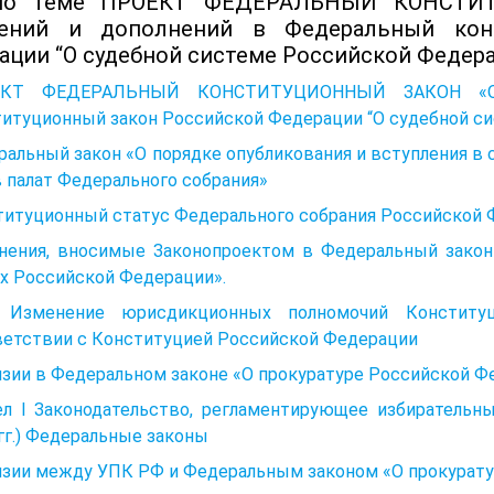
по теме ПРОЕКТ ФЕДЕРАЛЬНЫЙ КОНСТИТ
ений и дополнений в Федеральный конс
ации “О судебной системе Российской Федера
ЕКТ ФЕДЕРАЛЬНЫЙ КОНСТИТУЦИОННЫЙ ЗАКОН «О в
титуционный закон Российской Федерации “О судебной с
альный закон «О порядке опубликования и вступления в
 палат Федерального собрания»
титуционный статус Федерального собрания Российской
нения, вносимые Законопроектом в Федеральный закон 
х Российской Федерации».
 Изменение юрисдикционных полномочий Конститу
ветствии с Конституцией Российской Федерации
зии в Федеральном законе «О прокуратуре Российской Ф
ел I Законодательство, регламентирующее избирательн
гг.) Федеральные законы
изии между УПК РФ и Федеральным законом «О прокурат