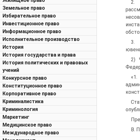
Жилищное право
2.
Земельное право
рассм
Избирательное право
несо
Инвестиционное право
инст
Информационное право
обсто
Исполнительное производство
3.
История
ювена
История государства и права
2) 
История политических и правовых
Федер
учений
«1
Конкурсное право
админ
Конституционное право
конст
Корпоративное право
Криминалистика
Ста
Криминология
опубл
Маркетинг
Пре
Медицинское право
В. 
Международное право