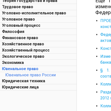
Еще 
Теория государства и права
измен
Трудовое право
Федер
Уголовно-исполнительное право
Уголовное право
ПРО
Уголовный процесс
конс
Философия
Федер
Финансовое право
актов
Хозяйственное право
Конс
Хозяйственный процесс
Изме
Экологическое право
банка
Экономика
Ювенальное право
§ 1.
Ювенальное право России
соот
Юридическая техника
Колли
Юридические лица
Разд
2012 
Колл