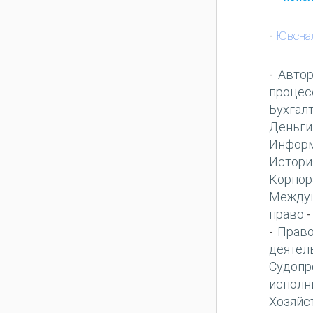
Ювенал
-
Автор
-
процес
Бухгал
Деньги
Информ
Истори
Корпор
Междун
право
Право
-
деятел
Судопр
исполн
Хозяйс