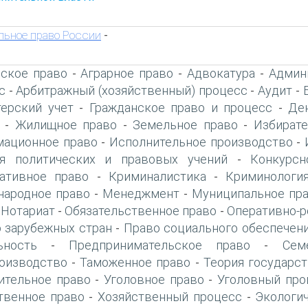
ьное право России
-
ское право
Аграрное право
Адвокатура
Админ
-
-
-
с
Арбитражный (хозяйственный) процесс
Аудит
-
-
-
терский учет
Гражданское право и процесс
Де
-
-
Жилищное право
Земельное право
Избирате
-
-
-
ационное право
Исполнительное производство
-
-
я политических и правовых учений
Конкурсн
-
ативное право
Криминалистика
Криминологи
-
-
ародное право
Менеджмент
Муниципальное пр
-
-
Нотариат
Обязательственное право
Оперативно-р
-
-
-
 зарубежных стран
Право социального обеспечен
-
ьность
Предпринимательское право
Сем
-
-
оизводство
Таможенное право
Теория государст
-
-
ительное право
Уголовное право
Уголовный про
-
-
твенное право
Хозяйственный процесс
Экологи
-
-