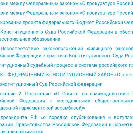
изии между Федеральным законом «О прокуратуре Росси
изии между Федеральным законом «О прокуратуре Росси
ирование проекта федерального бюджет Российской Фе
 Конституционного Суда Российской Федерации в обесп
ессиональное образование
 Несоответствие законоположений жилищного законо
ийской Федерации в практике Конституционного Суда Ро
титуционный судебный процесс в системе российского п
КТ ФЕДЕРАЛЬНЫЙ КОНСТИТУЦИОННЫЙ ЗАКОН «О ювеналь
 Конституционный Суд Российской федерации
ожение 2. Положение «О Совете по взаимодействию 
ийской Федерации с молодежными общественными
одежной парламентской ассамблеей)»
 президента РФ «о порядке опубликования и вступле
рации, Правительства Российской Федерации и нормати
нительной власти»