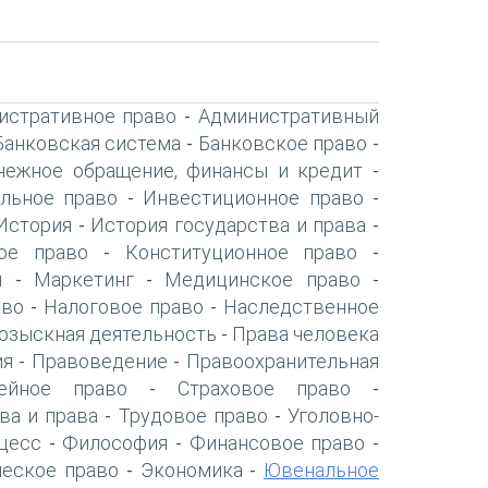
истративное право
Административный
-
Банковская система
Банковское право
-
-
нежное обращение, финансы и кредит
-
льное право
Инвестиционное право
-
-
История
История государства и права
-
-
ое право
Конституционное право
-
-
я
Маркетинг
Медицинское право
-
-
-
аво
Налоговое право
Наследственное
-
-
озыскная деятельность
Права человека
-
ия
Правоведение
Правоохранительная
-
-
ейное право
Страховое право
-
-
ва и права
Трудовое право
Уголовно-
-
-
цесс
Философия
Финансовое право
-
-
-
ческое право
Экономика
Ювенальное
-
-