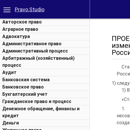
Pravo.Studio
Авторское право
Аграрное право
Адвокатура
ПРО
Административное право
изме
Административный процесс
Росс
Арбитражный (хозяйственный)
процесс
Ста
Аудит
Росси
Банковская система
1) след
Банковское право
1) 
Бухгалтерский учет
«Ст
Гражданское право и процесс
Денежное обращение, финансы и
1.
кредит
несов
созда
Деньги