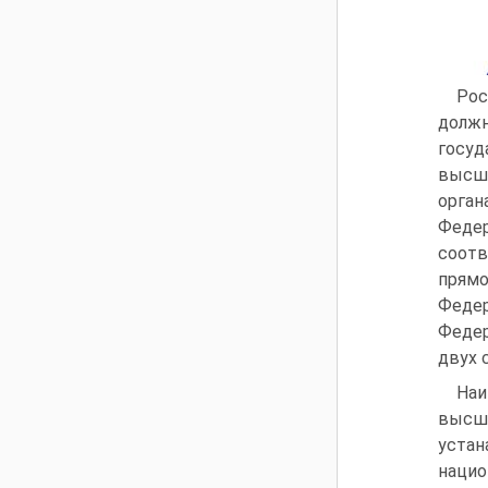
Ро
должн
госуд
высш
орган
Феде
соотв
прямо
Федер
Федер
двух 
Наи
высш
уста
нацио