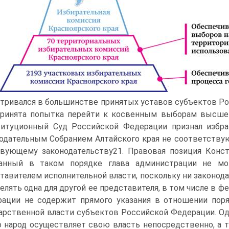
тривался в большинстве принятых уставов субъектов Ро
ринята попытка перейти к косвенным выборам высшег
итуционный Суд Российской Федерации признал избра
одательным Собранием Алтайского края не соответств
вующему законодательству21. Правовая позиция Конст
ранный в таком порядке глава администрации не м
тавителем исполнительной власти, поскольку ни законода
елять одна для другой ее представителя, в том числе в 
ации не содержит прямого указания в отношении поря
арственной власти субъектов Российской Федерации. Одн
то народ осуществляет свою власть непосредственно, а 