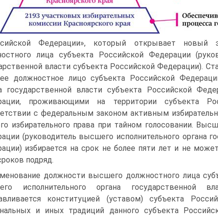
ссийской Федерации», который открывает новый 
остного лица субъекта Российской Федерации (руко
арственной власти субъекта Российской Федерации). Ста
ее должностное лицо субъекта Российской Федерации
а государственной власти субъекта Российской Феде
рации, проживающими на территории субъекта Р
етствии с федеральным законом активным избирательн
го избирательного права при тайном голосовании. Выс
ации (руководитель высшего исполнительного органа г
ации) избирается на срок не более пяти лет и не може
сроков подряд.
менование должности высшего должностного лица субъ
его исполнительного органа государственной вл
навливается конституцией (уставом) субъекта Росси
нальных и иных традиций данного субъекта Российс