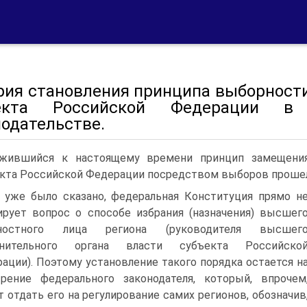
рия становления принципа выборност
ъекта Российской Федерации в 
нодательстве.
жившийся к настоящему времени принцип замещени
кта Российской Федерации посредством выборов прошел 
 уже было сказано, федеральная Конституция прямо н
ирует вопрос о способе избрания (назначения) высшег
ностного лица региона (руководителя высшег
лнительного органа власти субъекта Российско
ации). Поэтому установление такого порядка остается н
рение федерального законодателя, который, впрочем
 отдать его на регулирование самих регионов, обозначив