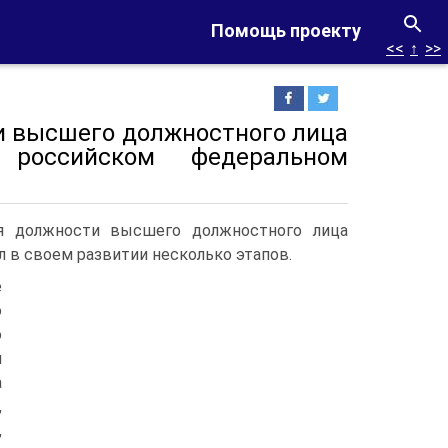
Помощь проекту
<<
↑
>>
и высшего должностного лица
российском федеральном
я должности высшего должностного лица
в своем развитии несколько этапов.
е
о
о
й
а
,
,