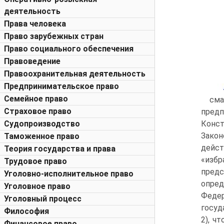
деятельность
Права человека
Право зарубежных стран
Право социального обеспечения
Правоведение
Правоохранительная деятельность
Предпринимательское право
Семейное право
сма
Страховое право
предп
Судопроизводство
Конст
Закон
Таможенное право
дейст
Теория государства и права
«изб
Трудовое право
предс
Уголовно-исполнительное право
опред
Уголовное право
Федер
Уголовный процесс
госуд
Философия
2), ч
Финансовое право