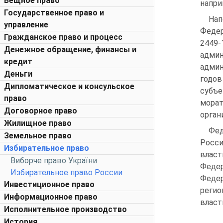
Вещное право
напри
Государственное право и
Нап
управление
Федер
Гражданское право и процесс
2449-
Денежное обращение, финансы и
адми
кредит
админ
Деньги
годов
Дипломатическое и консульское
субъе
право
мора
Договорное право
орган
Жилищное право
Фед
Земельное право
Росси
Избирательное право
власт
Виборче право України
Феде
Избирательное право России
Федер
Инвестиционное право
регио
Информационное право
власт
Исполнительное производство
История