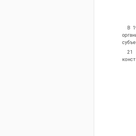
В 1
орган
субъе
21 
конст