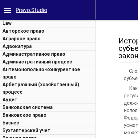
Pravo.Studio
Law
Авторское право
Аграрное право
Исто
Адвокатура
суб
Административное право
зако
Административный процесс
Антимонопольно-конкурентное
Сло
право
субъе
Арбитражный (хозяйственный)
Как
процесс
регул
Аудит
долж
Банковская система
испо
Банковское право
Федер
Бизнес
усмот
Бухгалтерский учет
может