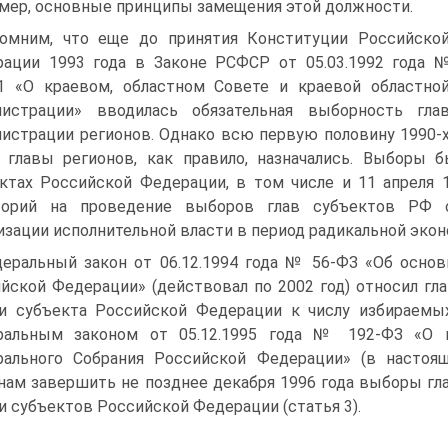
мер, основные принципы замещения этой должности.
омним, что еще до принятия Конституции Российско
ации 1993 года в Законе РСФСР от 05.03.1992 года 
1 «О краевом, областном Совете и краевой областно
нистрации» вводилась обязательная выборность гла
истрации регионов. Однако всю первую половину 1990-
 главы регионов, как правило, назначались. Выборы
ктах Российской Федерации, в том числе и 11 апреля 
торий на проведение выборов глав субъектов РФ о
изации исполнительной власти в период радикальной эко
еральный закон от 06.12.1994 года № 56-ФЗ «Об основ
йской Федерации» (действовал по 2002 год) относил гла
и субъекта Российской Федерации к числу избираемых
ральным законом от 05.12.1995 года № 192-ФЗ «О 
ального Собрания Российской Федерации» (в настоя
нам завершить не позднее декабря 1996 года выборы гл
и субъектов Российской Федерации (статья 3).