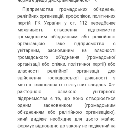
норма є дещо дискримінаційною
.
Підприємства громадських об'єднань,
релігійних органі­зацій, профспілок, політичних
партій. ГК України у ст. 112 передбачає
можливість створення підприємств
громадським об'єднанням або релігійною
організацією. Таке підприємство є
унітарним, заснованим на власності
громадського об'єд­нання (громадської
організації або спілки, політичної партії) або
власності релігійної організації для
здійснення господар­ської діяльності з
метою виконання їх статутних завдань. Ха­
рактерною ознакою унітарного
підприємства є те, що воно створюється
одним засновником (громадським
об'єднанням або релігійною організацією),
який виділяє необхідне для цьо­го майно,
формує відповідно до закону не поділений на