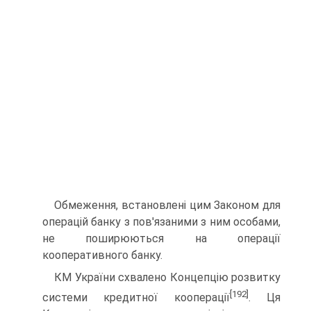
Обмеження, встановлені цим Законом для
операцій ба­нку з пов'язаними з ним особами,
не поширюються на опе­рації
кооперативного банку.
КМ України схвалено Концепцію розвитку
[192]
системи креди­тної кооперації
. Ця