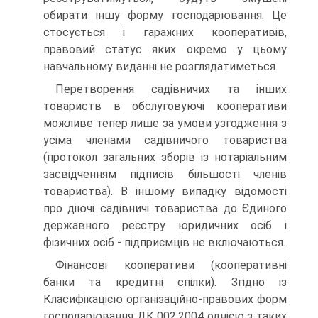
обирати іншу форму го­сподарювання. Це
стосується і гаражних кооперативів,
правовий статус яких окремо у цьому
навчальному виданні не розглядатиметься.
Перетворення садівничих та інших
товариств в обслуго­вуючі кооперативи
можливе тепер лише за умови узгодження з
усіма членами садівничого товариства
(протокол загальних зборів із нотаріальним
засвідченням підписів більшості членів
товариства). В іншому випадку відомості
про діючі садівничі товариства до Єдиного
державного реєстру юридичних осіб і
фізичних осіб - підприємців не включаються.
Фінансові кооперативи (кооперативні
банки та кредитні спілки). Згідно із
Класифікацією організаційно-правових форм
господарювання ДК 002:2004 однією з таких