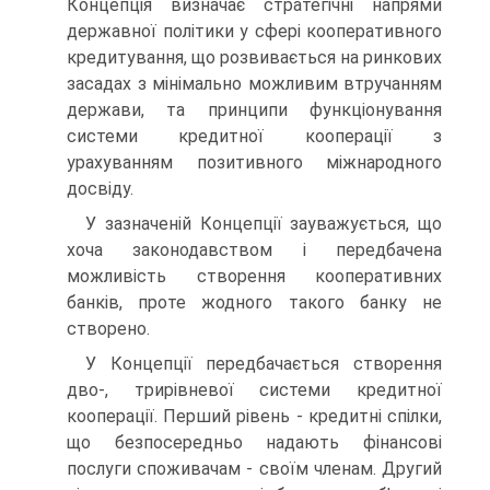
Концепція визначає стратегічні напрями
державної політики у сфері кооперативного
кредитування, що розвивається на ринкових
засадах з мінімально можливим втручанням
держави, та принципи функціонування
систе­ми кредитної кооперації з
урахуванням позитивного міжна­родного
досвіду.
У зазначеній Концепції зауважується, що
хоча законо­давством і передбачена
можливість створення кооператив­них
банків, проте жодного такого банку не
створено.
У Концепції передбачається створення
дво-, трирівневої системи кредитної
кооперації. Перший рівень - кредитні спі­лки,
що безпосередньо надають фінансові
послуги спожива­чам - своїм членам. Другий