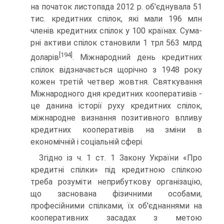
на початок листопада 2012 р. об'єднувала 51
тис. кредитних спілок, які мали 196 млн
членів кредитних спілок у 100 країнах. Сума­
рні активи спілок становили 1 трл 563 млрд
[194]
доларів
. Між­народний день кредитних
спілок відзначається щорічно з 1948 року
кожен третій четвер жовтня. Святкування
Між­народного дня кредитних кооперативів -
це данина історії руху кредитних спілок,
міжнародне визнання позитивного впливу
кредитних кооперативів на зміни в
економічній і соціальній сфері.
Згідно із ч. 1 ст. 1 Закону України «Про
кредитні спілки» під кредитною спілкою
треба розуміти неприбуткову органі­зацію,
що заснована фізичними особами,
професійними спілками, їх об'єднаннями на
кооперативних засадах з ме­тою