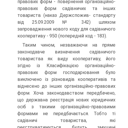
правових форм - повернення організаційно-
правових форм садівничих та інших
товариств (наказ Держспожив- стандарту
від 25.09.2009 № 342) шляхом
запровадження нового коду для садівничого
кооперативу - 950 (попередній код - 183).
Таким чином, незважаючи на пряме
законодавче ви­значення садівничого
товариства як виду кооперативу, його
згідно із Класифікацією організаційно-
правових форм гос­подарювання було
виключено із різновидів кооперативів та
віднесено до інших організаційно-правових
форм. Хоча за­конодавством передбачено,
що державна реєстрація нових юридичних
осіб з такими організаційно-правовими
форма­ми не передбачається. Тобто ті
садівничі товариства, які
реєструватимуться, будуть змушені