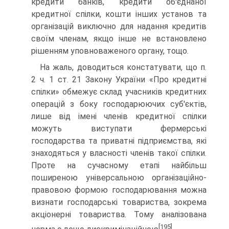
кредити банків, кредити об'єднаної
кредитної спілки, кошти інших установ та
організацій ви­ключно для надання кредитів
своїм членам, якщо інше не встановлено
рішенням уповноваженого органу, тощо.
На жаль, доводиться констатувати, що п.
2 ч. 1 ст. 21 Закону України «Про кредитні
спілки» обмежує склад учас­ників кредитних
операцій з боку господарюючих суб'єктів,
лише від імені членів кредитної спілки
можуть виступати фермерські
господарства та приватні підприємства, які
знаходяться у власності членів такої спілки.
Проте на сучас­ному етапі найбільш
поширеною універсальною організа­ційно-
правовою формою господарювання можна
визнати господарські товариства, зокрема
акціонерні товариства. Тому аналізована
[195]