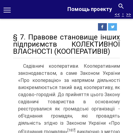
Помощь проекту
<<
↑
>>
§ 7. Правове становище інших
підприємств КОЛЕКТИВНОЇ
ВЛАСНОСТІ (КООПЕРАТИВІВ)
Садівничі кооперативи. Кооперативним
законодавст­вом, а саме Законом України
«Про кооперацію» за напрямом діяльності
виокремлюється такий вид кооперативу, як
садо­во-городній. До прийняття цього Закону
садівничі товарис­тва в основному
реєструвалися як громадські організації -
об'єднання громадян, які провадять
діяльність згідно із Зако­ном України «Про
[187]
об'єднання громадян»
виключно з метою