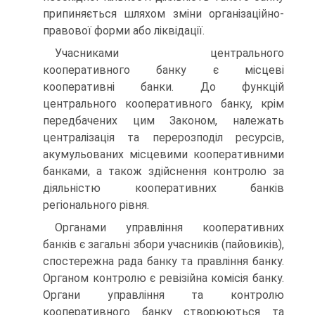
припиняється шляхом зміни організаційно-
правової форми або ліквідації.
Учасниками центрального
кооперативного банку є місце­ві
кооперативні банки. До функцій
центрального кооперати­вного банку, крім
передбачених цим Законом, належать
централізація та перерозподіл ресурсів,
акумульованих міс­цевими кооперативними
банками, а також здійснення конт­ролю за
діяльністю кооперативних банків
регіонального рівня.
Органами управління кооперативних
банків є загальні збори учасників (пайовиків),
спостережна рада банку та правління банку.
Органом контролю є ревізійна комісія ба­нку.
Органи управління та контролю
кооперативного банку створюються та