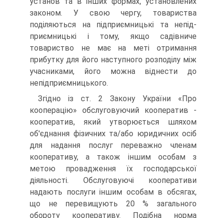
установ та в інших формах, установлених
законом. У свою чергу, товариства
поділяються на підприємницькі та непід-
приємницькі і тому, якщо садівниче
товариство не має на меті отримання
прибутку для його наступного розподілу між
учасниками, його можна віднести до
непідприємницького.
Згідно із ст. 2 Закону України «Про
кооперацію» обслуго­вуючий кооператив -
кооператив, який утворюється шля­хом
об'єднання фізичних та/або юридичних осіб
для надан­ня послуг переважно членам
кооперативу, а також іншим особам з
метою провадження їх господарської
діяльності. Обслуговуючі кооперативи
надають послуги іншим особам в обсягах,
що не перевищують 20 % загального
обороту коо­перативу. Подібна норма