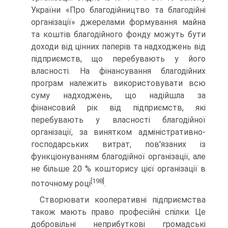
Укра­їни «Про благодійництво та благодійні
організації» джерелами формування майна
та коштів благодійного фонду можуть бути
доходи від цінних паперів та надходжень від
підпри­ємств, що перебувають у його
власності. На фінансування благодійних
програм належить використовувати всю
суму надходжень, що надійшла за
фінансовий рік від підпри­ємств, які
перебувають у власності благодійної
організації, за винятком адміністративно-
господарських витрат, пов'язаних із
функціонуванням благодійної організації, але
не більше 20 % кошторису цієї організації в
[198]
поточному році
.
Створювати кооперативні підприємства
також мають право професійні спілки. Це
добровільні неприбуткові гро­мадські