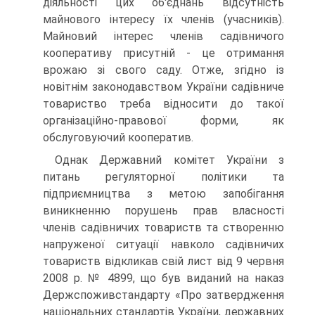
діяльності цих об'єднань відсутність
майнового інтересу їх членів (учасників).
Майновий інтерес членів саді­вничого
кооперативу присутній - це отримання
врожаю зі свого саду. Отже, згідно із
новітнім законодавством України садівниче
товариство треба відносити до такої
організацій­но-правової форми, як
обслуговуючий кооператив.
Однак Державний комітет України з
питань регуляторної політики та
підприємництва з метою запобігання
виникнен­ню порушень прав власності
членів садівничих товариств та створенню
напруженої ситуації навколо садівничих
това­риств відкликав свій лист від 9 червня
2008 р. № 4899, що був виданий на наказ
Держспоживстандарту «Про затвер­дження
національних стандартів України, державних