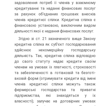
задоволення потреб її членів у взаємному
кредитуванні та наданні фінансових послуг
за рахунок об'єднаних грошо­вих внесків
членів кредитної спілки. Кредитна спілка є
фі­нансовою установою, виключним видом
діяльності якої є надання фінансових послуг.
Згідно зі ст. 21 зазначеного вище Закону
кредитна спіл­ка як суб'єкт господарювання
здійснює некомерційну гос­подарську
діяльність. Так, кредитна спілка відповідно
до свого статуту надає кредити своїм
членам на умовах їх пла­тності, строковості
та забезпеченості в готівковій та безготі­
вковій формі (отримувати кредити від імені
членів кредит­ної спілки можуть також
фермерські господарства та приватні
підприємства, які знаходяться у їх
власності); залу­чає на договірних умовах