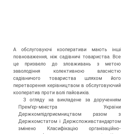
А обслуговуючі кооперативи ма­ють інші
повноваження, ніж садівничі товариства. Все
це призвело до зловживань з метою
заволодіння колективною власністю
садівничого товариства шляхом його
перетворен­ня керівництвом в обслуговуючий
кооператив проти волі пайовиків.
З огляду на викладене за дорученням
Прем'єр-міністра України
Держкомпідприємництвом разом з
Держкомстатом і Держспоживстандартом
змінено Класифікацію організа­ційно-