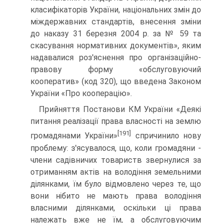
кла­сифікаторів України, національних змін до
міждержавних стандартів, внесення зміни
до наказу 31 березня 2004 р. за № 59 та
скасування нормативних документів», яким
нада­валися роз'яснення про організаційно-
правову форму «об­слуговуючий
кооператив» (код 320), що введена Законом
України «Про кооперацію».
Прийняття Постанови КМ України «Деякі
питання реалі­зації права власності на землю
[191]
громадянами України»
спричинило нову
проблему: з'ясувалося, що, коли громадяни -
члени садівничих товариств звернулися за
отриманням ак­тів на володіння земельними
ділянками, їм було відмовлено через те, що
вони нібито не мають права володіння
власни­ми ділянками, оскільки ці права
належать вже не їм, а об­слуговуючим