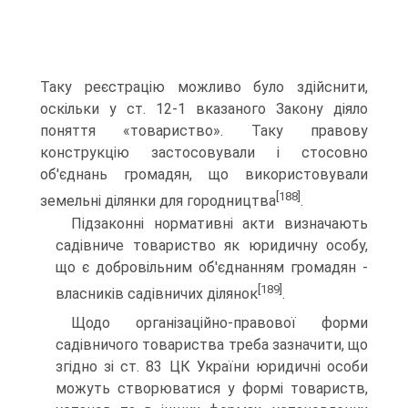
Та­ку реєстрацію можливо було здійснити,
оскільки у ст. 12-1 вказаного Закону діяло
поняття «товариство». Таку правову
конструкцію застосовували і стосовно
об'єднань громадян, що використовували
[188]
земельні ділянки для городництва
.
Підзаконні нормативні акти визначають
садівниче то­вариство як юридичну особу,
що є добровільним об'єднан­ням громадян -
[189]
власників садівничих ділянок
.
Щодо організаційно-правової форми
садівничого това­риства треба зазначити, що
згідно зі ст. 83 ЦК України юридичні особи
можуть створюватися у формі товариств,