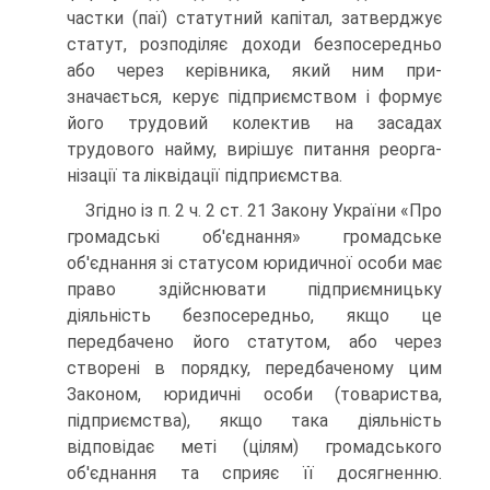
част­ки (паї) статутний капітал, затверджує
статут, розподіляє доходи безпосередньо
або через керівника, який ним при­
значається, керує підприємством і формує
його трудовий ко­лектив на засадах
трудового найму, вирішує питання реорга­
нізації та ліквідації підприємства.
Згідно із п. 2 ч. 2 ст. 21 Закону України «Про
громадські об'єднання» громадське
об'єднання зі статусом юридичної особи має
право здійснювати підприємницьку
діяльність безпосередньо, якщо це
передбачено його статутом, або че­рез
створені в порядку, передбаченому цим
Законом, юри­дичні особи (товариства,
підприємства), якщо така діяль­ність
відповідає меті (цілям) громадського
об'єднання та сприяє її досягненню.