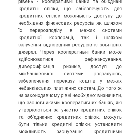
рівень - кооперативні банки та об'єднані
кредитні спілки, що забезпечують для
кредитних спілок можливість доступу до
необхідних фінансових ресур­сів як шляхом
їх перерозподілу в межах системи
кредитної кооперації, так і шляхом
залучення відповідних ресурсів із зовнішніх
джерел. Через кооперативні банки може
здійсню­ватися рефінансування,
диверсифікація ризиків, доступ до
міжбанківської системи розрахунків,
забезпечення переказу коштів у межах
небанківських платіжних систем. До того ж
на законодавчому рівні необхідно: визначити,
що засновни­ками кооперативних банків, які
утворюються за участю кредитних спілок
та об'єднаних кредитних спілок, можуть
бути тільки кредитні спілки; установити
можливість засну­вання кредитними