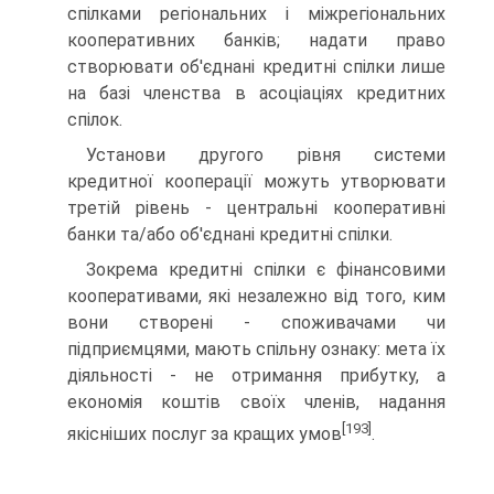
спілками регіональних і міжрегіональних
кооперативних банків; надати право
створювати об'єднані кредитні спілки лише
на базі членства в асоціаціях кредит­них
спілок.
Установи другого рівня системи
кредитної кооперації можуть утворювати
третій рівень - центральні кооперативні
банки та/або об'єднані кредитні спілки.
Зокрема кредитні спілки є фінансовими
кооперативами, які незалежно від того, ким
вони створені - споживачами чи
підприємцями, мають спільну ознаку: мета їх
діяльності - не отримання прибутку, а
економія коштів своїх членів, на­дання
[193]
якісніших послуг за кращих умов
.