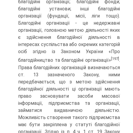
благодійні організації; благодійні фонди;
благодійні установи; інші благодійні
організації (фундації, мі­сії, ліги тощо).
Благодійні організації - це недержавні
організа­ції, головною метою діяльності яких
є здійснення благодійної діяльності в
інтересах суспільства або окремих категорій
осіб згідно із Законом України «Про
[197]
благодійництво та благодійні організації»
.
Права благодійних організацій визначаються
ст. 13 зазначеного Закону, ними
передбачається, що з метою здійснення
благодійної діяльності ці організації мають
право засновувати засоби масової
інформації, підприємства та ор­ганізації,
займатися видавничою діяльністю.
Можливість створення такого підприємства
має бути закріплена у статуті благодійної
організації. Згідно із п. 4 ч. 1 ст. 19 Закону