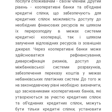
послуги спожива­чам - своїм членам. Другий
рівень - кооперативні банки та об'єднані
кредитні спілки, що забезпечують для
кредитних спілок можливість доступу до
необхідних фінансових ресур­сів як шляхом
їх перерозподілу в межах системи
кредитної кооперації, так і шляхом
залучення відповідних ресурсів із зовнішніх
джерел. Через кооперативні банки може
здійсню­ватися рефінансування,
диверсифікація ризиків, доступ до
міжбанківської системи розрахунків,
забезпечення переказу коштів у межах
небанківських платіжних систем. До того ж
на законодавчому рівні необхідно: визначити,
що засновни­ками кооперативних банків, які
утворюються за участю кредитних спілок
та об'єднаних кредитних спілок, можуть
бути тільки кредитні спілки; установити