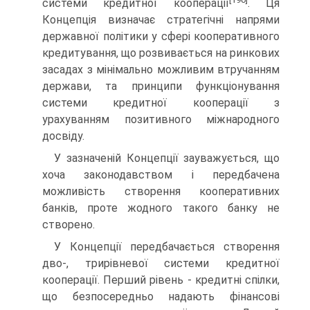
системи креди­тної кооперації
. Ця
Концепція визначає стратегічні напрями
державної політики у сфері кооперативного
кредитування, що розвивається на ринкових
засадах з мінімально можливим втручанням
держави, та принципи функціонування
систе­ми кредитної кооперації з
урахуванням позитивного міжна­родного
досвіду.
У зазначеній Концепції зауважується, що
хоча законо­давством і передбачена
можливість створення кооператив­них
банків, проте жодного такого банку не
створено.
У Концепції передбачається створення
дво-, трирівневої системи кредитної
кооперації. Перший рівень - кредитні спі­лки,
що безпосередньо надають фінансові