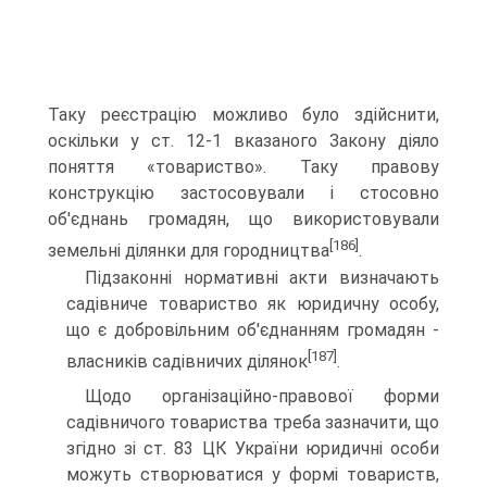
Та­ку реєстрацію можливо було здійснити,
оскільки у ст. 12-1 вказаного Закону діяло
поняття «товариство». Таку правову
конструкцію застосовували і стосовно
об'єднань громадян, що використовували
[186]
земельні ділянки для городництва
.
Підзаконні нормативні акти визначають
садівниче то­вариство як юридичну особу,
що є добровільним об'єднан­ням громадян -
[187]
власників садівничих ділянок
.
Щодо організаційно-правової форми
садівничого това­риства треба зазначити, що
згідно зі ст. 83 ЦК України юридичні особи
можуть створюватися у формі товариств,