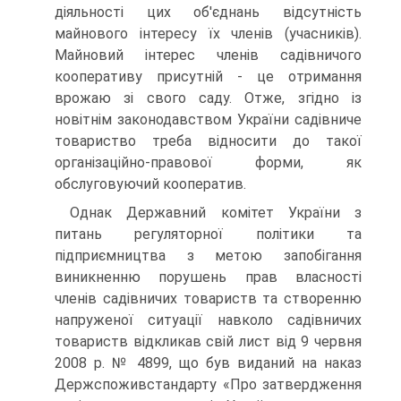
діяльності цих об'єднань відсутність
майнового інтересу їх членів (учасників).
Майновий інтерес членів саді­вничого
кооперативу присутній - це отримання
врожаю зі свого саду. Отже, згідно із
новітнім законодавством України садівниче
товариство треба відносити до такої
організацій­но-правової форми, як
обслуговуючий кооператив.
Однак Державний комітет України з
питань регуляторної політики та
підприємництва з метою запобігання
виникнен­ню порушень прав власності
членів садівничих товариств та створенню
напруженої ситуації навколо садівничих
това­риств відкликав свій лист від 9 червня
2008 р. № 4899, що був виданий на наказ
Держспоживстандарту «Про затвер­дження