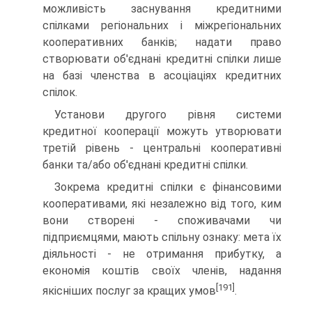
можливість засну­вання кредитними
спілками регіональних і міжрегіональних
кооперативних банків; надати право
створювати об'єднані кредитні спілки лише
на базі членства в асоціаціях кредит­них
спілок.
Установи другого рівня системи
кредитної кооперації можуть утворювати
третій рівень - центральні кооперативні
банки та/або об'єднані кредитні спілки.
Зокрема кредитні спілки є фінансовими
кооперативами, які незалежно від того, ким
вони створені - споживачами чи
підприємцями, мають спільну ознаку: мета їх
діяльності - не отримання прибутку, а
економія коштів своїх членів, на­дання
[191]
якісніших послуг за кращих умов
.