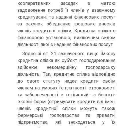
кооперативних засадах з ме­тою
задоволення потреб її членів у взаємному
кредитуванні та наданні фінансових послуг
за рахунок об'єднаних грошо­вих внесків
членів кредитної спілки. Кредитна спілка є
фі­нансовою установою, виключним видом
діяльності якої є надання фінансових послуг.
Згідно зі ст. 21 зазначеного вище Закону
кредитна спіл­ка як суб'єкт господарювання
здійснює некомерційну гос­подарську
діяльність. Так, кредитна спілка відповідно
до свого статуту надає кредити своїм
членам на умовах їх пла­тності, строковості
та забезпеченості в готівковій та безготі­
вковій формі (отримувати кредити від імені
членів кредит­ної спілки можуть також
фермерські господарства та приватні
підприємства, які знаходяться у їх