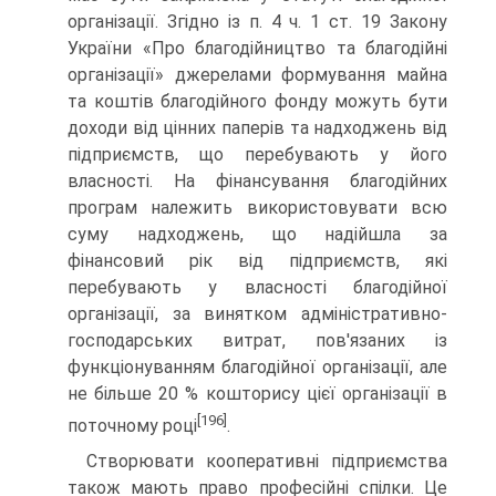
організації. Згідно із п. 4 ч. 1 ст. 19 Закону
Укра­їни «Про благодійництво та благодійні
організації» джерелами формування майна
та коштів благодійного фонду можуть бути
доходи від цінних паперів та надходжень від
підпри­ємств, що перебувають у його
власності. На фінансування благодійних
програм належить використовувати всю
суму надходжень, що надійшла за
фінансовий рік від підпри­ємств, які
перебувають у власності благодійної
організації, за винятком адміністративно-
господарських витрат, пов'язаних із
функціонуванням благодійної організації, але
не більше 20 % кошторису цієї організації в
[196]
поточному році
.
Створювати кооперативні підприємства
також мають право професійні спілки. Це