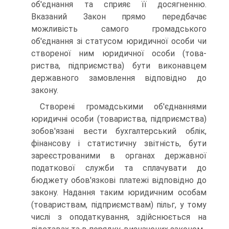
об'єднання та сприяє її досягненню.
Вказаний Закон прямо передбачає
можливість самого громадського
об'єднання зі статусом юридичної особи чи
створеної ним юридичної особи (това­
риства, підприємства) бути виконавцем
державного замов­лення відповідно до
закону.
Створені громадськими об'єднаннями
юридичні особи (товариства, підприємства)
зобов'язані вести бухгалтерський облік,
фінансову і статистичну звітність, бути
зареєстрова­ними в органах державної
податкової служби та сплачувати до
бюджету обов'язкові платежі відповідно до
закону. На­дання таким юридичним особам
(товариствам, підприємст­вам) пільг, у тому
числі з оподаткування, здійснюється на