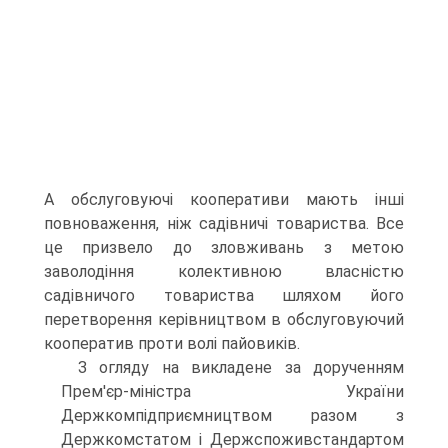
А обслуговуючі кооперативи ма­ють інші
повноваження, ніж садівничі товариства. Все
це призвело до зловживань з метою
заволодіння колективною власністю
садівничого товариства шляхом його
перетворен­ня керівництвом в обслуговуючий
кооператив проти волі пайовиків.
З огляду на викладене за дорученням
Прем'єр-міністра України
Держкомпідприємництвом разом з
Держкомстатом і Держспоживстандартом