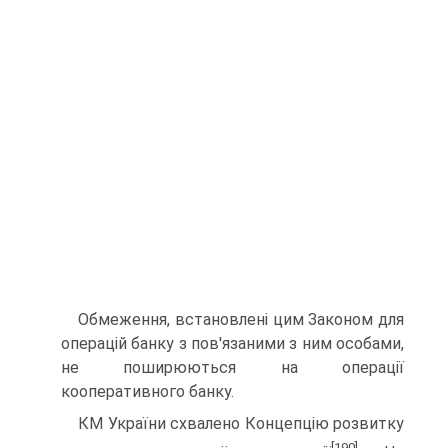
Обмеження, встановлені цим Законом для
операцій ба­нку з пов'язаними з ним особами,
не поширюються на опе­рації
кооперативного банку.
КМ України схвалено Концепцію розвитку
[190]