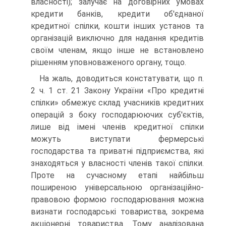
власності); залу­чає на договірних умовах
кредити банків, кредити об'єднаної
кредитної спілки, кошти інших установ та
організацій ви­ключно для надання кредитів
своїм членам, якщо інше не встановлено
рішенням уповноваженого органу, тощо.
На жаль, доводиться констатувати, що п.
2 ч. 1 ст. 21 Закону України «Про кредитні
спілки» обмежує склад учас­ників кредитних
операцій з боку господарюючих суб'єктів,
лише від імені членів кредитної спілки
можуть виступати фермерські
господарства та приватні підприємства, які
знаходяться у власності членів такої спілки.
Проте на сучас­ному етапі найбільш
поширеною універсальною організа­ційно-
правовою формою господарювання можна
визнати господарські товариства, зокрема
акціонерні товариства. Тому аналізована