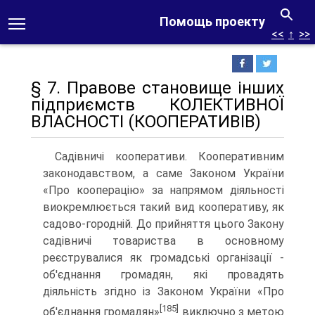
Помощь проекту
<<
↑
>>
§ 7. Правове становище інших
підприємств КОЛЕКТИВНОЇ
ВЛАСНОСТІ (КООПЕРАТИВІВ)
Садівничі кооперативи. Кооперативним
законодавст­вом, а саме Законом України
«Про кооперацію» за напрямом діяльності
виокремлюється такий вид кооперативу, як
садо­во-городній. До прийняття цього Закону
садівничі товарис­тва в основному
реєструвалися як громадські організації -
об'єднання громадян, які провадять
діяльність згідно із Зако­ном України «Про
[185]
об'єднання громадян»
виключно з метою