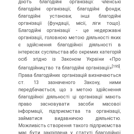
діють благодійні організації: членські
благодійні організації; благодійні фонди;
благодійні установи; інші благодійні
організації (фундації, мі­сії, ліги тощо).
Благодійні організації - це недержавні
організа­ції, головною метою діяльності яких
є здійснення благодійної діяльності в
інтересах суспільства або окремих категорій
осіб згідно із Законом України «Про
[195]
благодійництво та благодійні організації»
.
Права благодійних організацій визначаються
ст. 13 зазначеного Закону, ними
передбачається, що з метою здійснення
благодійної діяльності ці організації мають
право засновувати засоби масової
інформації, підприємства та ор­ганізації,
займатися видавничою діяльністю.
Можливість створення такого підприємства
має бути закріплена у статуті благодійної