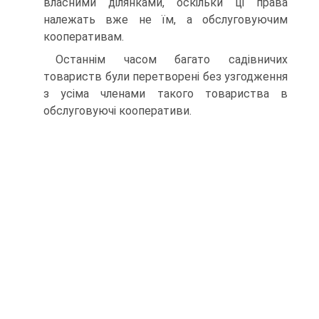
власни­ми ділянками, оскільки ці права
належать вже не їм, а об­слуговуючим
кооперативам.
Останнім часом багато садівничих
товариств були пере­творені без узгодження
з усіма членами такого товариства в
обслуговуючі кооперативи.