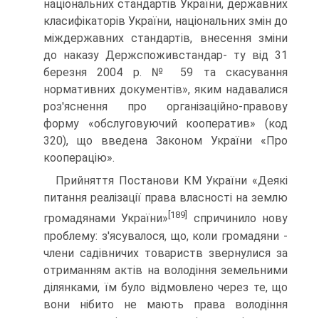
національних стандартів України, державних
кла­сифікаторів України, національних змін до
міждержавних стандартів, внесення зміни
до наказу Держспоживстандар- ту від 31
березня 2004 р. № 59 та скасування
нормативних документів», яким надавалися
роз'яснення про організацій­но-правову
форму «обслуговуючий кооператив» (код
320), що введена Законом України «Про
кооперацію».
Прийняття Постанови КМ України «Деякі
питання реалі­зації права власності на землю
[189]
громадянами України»
спричинило нову
проблему: з'ясувалося, що, коли громадяни -
члени садівничих товариств звернулися за
отриманням ак­тів на володіння земельними
ділянками, їм було відмовлено через те, що
вони нібито не мають права володіння