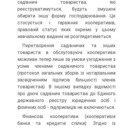
садівничі товариства, які
реєструватимуться, будуть змушені
обирати іншу форму го­сподарювання. Це
стосується і гаражних кооперативів,
правовий статус яких окремо у цьому
навчальному виданні не розглядатиметься.
Перетворення садівничих та інших
товариств в обслуго­вуючі кооперативи
можливе тепер лише за умови узгодження з
усіма членами садівничого товариства
(протокол загальних зборів із нотаріальним
засвідченням підписів більшості членів
товариства). В іншому випадку відомості
про діючі садівничі товариства до Єдиного
державного реєстру юридичних осіб і
фізичних осіб - підприємців не включаються.
Фінансові кооперативи (кооперативні
банки та кредитні спілки). Згідно із