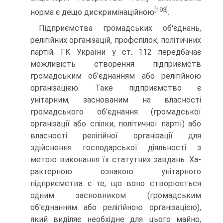
[193]
норма є дещо дискримінаційною
.
Підприємства громадських об'єднань,
релігійних органі­зацій, профспілок, політичних
партій. ГК України у ст. 112 передбачає
можливість створення підприємств
громадським об'єднанням або релігійною
організацією. Таке підприємство є
унітарним, заснованим на власності
громадського об'єд­нання (громадської
організації або спілки, політичної партії) або
власності релігійної організації для
здійснення господар­ської діяльності з
метою виконання їх статутних завдань. Ха­
рактерною ознакою унітарного
підприємства є те, що воно створюється
одним засновником (громадським
об'єднанням або релігійною організацією),
який виділяє необхідне для цьо­го майно,