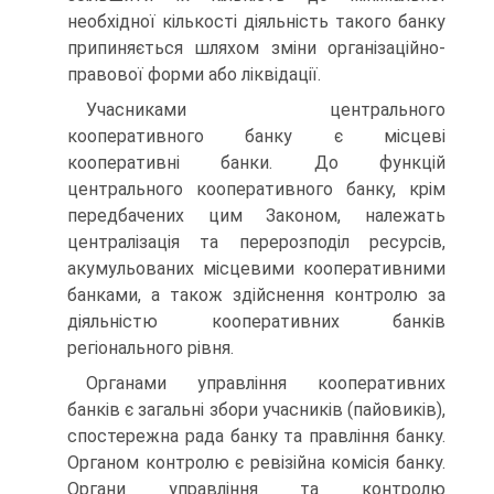
необхідної кількості діяльність такого банку
припиняється шляхом зміни організаційно-
правової форми або ліквідації.
Учасниками центрального
кооперативного банку є місце­ві
кооперативні банки. До функцій
центрального кооперати­вного банку, крім
передбачених цим Законом, належать
централізація та перерозподіл ресурсів,
акумульованих міс­цевими кооперативними
банками, а також здійснення конт­ролю за
діяльністю кооперативних банків
регіонального рівня.
Органами управління кооперативних
банків є загальні збори учасників (пайовиків),
спостережна рада банку та правління банку.
Органом контролю є ревізійна комісія ба­нку.
Органи управління та контролю