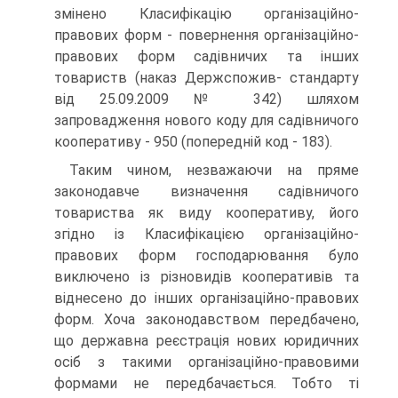
змінено Класифікацію організа­ційно-
правових форм - повернення організаційно-
правових форм садівничих та інших
товариств (наказ Держспожив- стандарту
від 25.09.2009 № 342) шляхом
запровадження нового коду для садівничого
кооперативу - 950 (попередній код - 183).
Таким чином, незважаючи на пряме
законодавче ви­значення садівничого
товариства як виду кооперативу, його
згідно із Класифікацією організаційно-
правових форм гос­подарювання було
виключено із різновидів кооперативів та
віднесено до інших організаційно-правових
форм. Хоча за­конодавством передбачено,
що державна реєстрація нових юридичних
осіб з такими організаційно-правовими
форма­ми не передбачається. Тобто ті