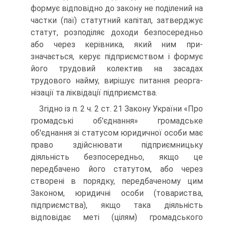
формує відповідно до закону не поділений на
част­ки (паї) статутний капітал, затверджує
статут, розподіляє доходи безпосередньо
або через керівника, який ним при­
значається, керує підприємством і формує
його трудовий ко­лектив на засадах
трудового найму, вирішує питання реорга­
нізації та ліквідації підприємства.
Згідно із п. 2 ч. 2 ст. 21 Закону України «Про
громадські об'єднання» громадське
об'єднання зі статусом юридичної особи має
право здійснювати підприємницьку
діяльність безпосередньо, якщо це
передбачено його статутом, або че­рез
створені в порядку, передбаченому цим
Законом, юри­дичні особи (товариства,
підприємства), якщо така діяль­ність
відповідає меті (цілям) громадського