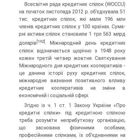
Всесвітня рада кредитних спілок (WOCCU)
на початок листопада 2012 р. об'єднувала 51
тис. кредитних спілок, які мали 196 млн
членів кредитних спілок у 100 країнах. Сума­
рні активи спілок становили 1 трл 563 млрд
[192]
доларів
. Між­народний день кредитних
спілок відзначається щорічно з 1948 року
кожен третій четвер жовтня. Святкування
Між­народного дня кредитних кооперативів -
це данина історії руху кредитних спілок,
міжнародне визнання позитивного впливу
кредитних кооперативів на зміни в
економічній і соціальній сфері.
Згідно із ч. 1 ст. 1 Закону України «Про
кредитні спілки» під кредитною спілкою
треба розуміти неприбуткову органі­зацію,
що заснована фізичними особами,
професійними спілками, їх об'єднаннями на