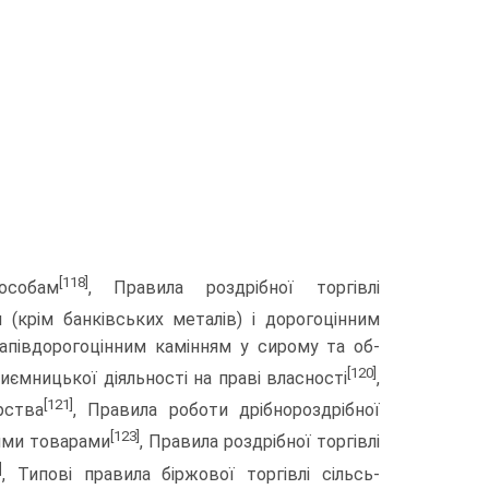
[118]
особам
, Правила роздрібної торгівлі
 (крім банківських металів) і дорого­цінним
апівдорогоцінним камінням у сирому та об­
[120]
иємницької діяльності на праві власності
,
[121]
рства
, Правила роботи дрібнороздрібної
[123]
чими товарами
, Правила роздрібної торгівлі
]
, Типові правила біржової торгівлі сільсь­