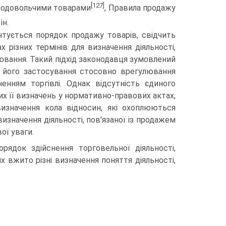
[127]
епродовольчими товарами
, Правила продажу
 ін.
нтується порядок продажу товарів, свідчить
різ­них термінів для визначення діяльності,
лювання. Такий підхід законодавця зумовлений
 його застосування стосовно врегулювання
енням торгівлі. Однак відсутність єдиного
них її визначень у нормативно-правових актах,
визначення кола відносин, які охоплюються
визначен­ня діяльності, пов'язаної із продажем
ої уваги.
рядок здійснення торговельної діяльності,
х вжито різні визначення поняття діяльності,