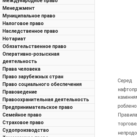
Международное право
Менеджмент
Муниципальное право
Налоговое право
Наследственное право
Нотариат
Обязательственное право
Оперативно-розыскная
деятельность
Права человека
Право зарубежных стран
Серед 
Право социального обеспечения
нафтоп
Правоведение
каміння
Правоохранительная деятельность
роблено
Предпринимательское право
Семейное право
Правила
Страховое право
торгове
Судопроизводство
непрод