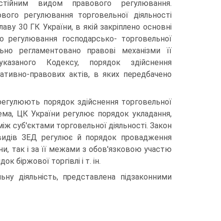
стійним видом правового регулювання.
вого регулювання торговельної діяльно­сті
аву 30 ГК України, в якій закріпле­но основні
о регулювання господарсько- торговельної
льно регламентовано правові механізми її
указаного Кодексу, порядок здійснення
ативно-правових актів, в яких передбачено
 регулюють порядок здійснення торговельної
рема, ЦК України регулює порядок укладання,
іж суб'єк­тами торговельної діяльності. Закон
х видів ЗЕД регулює й порядок провадження
їни, так і за її межами з обов'язковою участю
 біржової торгівлі і т. ін.
ьну діяльність, представлена підзаконними