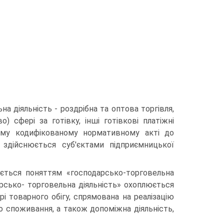
льна діяльність - роздрібна та оптова торгівля,
) сфері за готівку, інші готівкові платіжні
ому кодифікованому нормативному акті до
 здійснюється суб'єктами підприємни­цької
люється поняттям «господарсько-торговельна
дарсько- торговельна діяльність» охоплюється
і товарного обігу, спрямована на реалізацію
о споживання, а також до­поміжна діяльність,