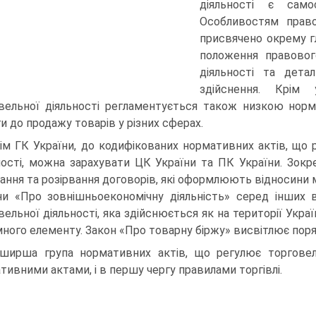
діяльності є само
Особливостям право
присвячено окрему гл
положення правовог
діяльності та дета
здійснення. Крім 
вельної діяльності регламентується також низкою норм
и до продажу товарів у різних сферах.
ім ГК України, до кодифікованих нормативних ак­тів, що
но­сті, можна зарахувати ЦК України та ПК України. Зок
ання та розі­рвання договорів, які оформлюють відносини м
ни «Про зовніш­ньоекономічну діяльність» серед інши
вельної діяльності, яка здійсню­ється як на території Укра
ного елементу. Закон «Про това­рну біржу» висвітлює порядок
ширша група нормативних актів, що регулює торго­вел
тивни­ми актами, і в першу чергу правилами торгівлі.