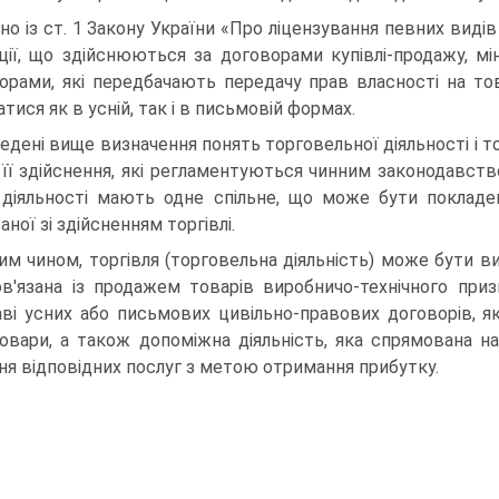
дно із ст. 1 Закону України «Про ліцензування певних видів
ції, що здійснюються за договорами купівлі-продажу, мі
орами, які пе­редбачають передачу прав власності на т
тися як в усній, так і в письмовій формах.
едені вище визначення понять торговельної діяльно­сті і то
її здійснення, які регламентуються чинним законодавств
 діяльності мають одне спільне, що може бути покладен
аної зі здійсненням торгівлі.
им чином, торгівля (торговельна діяльність) може бути виз
в'язана із продажем товарів виробничо-технічного при­
аві усних або письмових цивільно-правових договорів, я
товари, а також допоміжна діяльність, яка спрямована 
ня відповідних послуг з метою отримання прибутку.