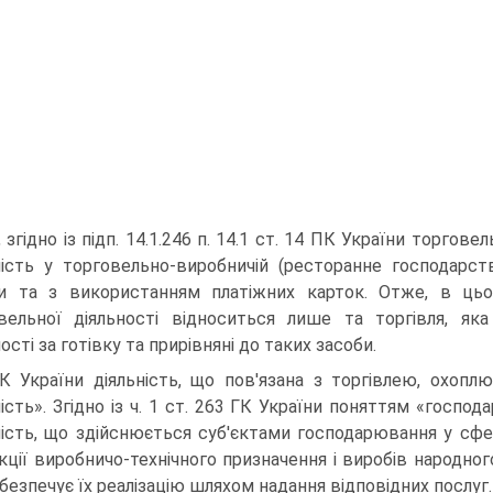
, згідно із підп. 14.1.246 п. 14.1 ст. 14 ПК України торгове
ьність у торговельно-виробничій (ресторанне господарство
и та з викори­станням платіжних карток. Отже, в ць
вельної діяльності відноситься лише та торгівля, яка
ості за готівку та прирівняні до таких засоби.
К України діяльність, що пов'язана з торгівлею, охоп­
ність». Згідно із ч. 1 ст. 263 ГК України поняттям «госпо
ність, що здійсню­ється суб'єктами господарювання у сфер
кції виробничо-технічного призначення і виробів народног
абезпечує їх реалізацію шляхом надання відповідних послуг.