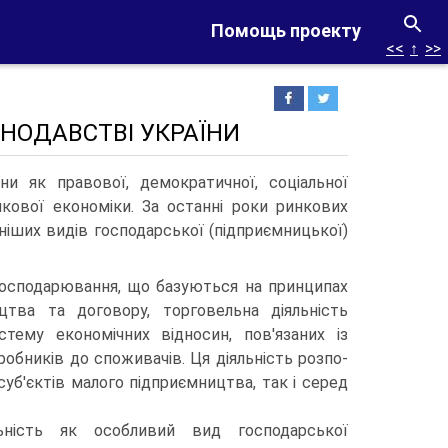
Помощь проекту
<<
↑
>>
АКОНОДАВСТВІ УКРАЇНИ
ни як правової, демократичної, соціальної
кової економіки. За останні роки ринкових
іших видів гос­подарської (підприємницької)
господарювання, що базуються на принципах
ицтва та договору, торговельна діяльність
стему економічних відносин, пов'язаних із
робників до споживачів. Ця діяльність розпо­
уб'єктів малого підприємництва, так і серед
льність як особливий вид господарської