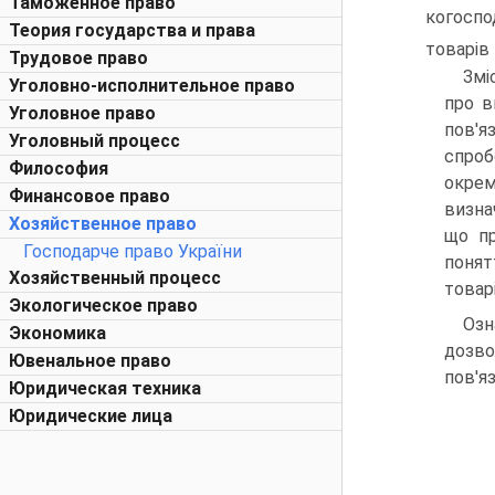
Таможенное право
когоспо
Теория государства и права
товарів
Трудовое право
Змі
Уголовно-исполнительное право
про в
Уголовное право
пов'я
Уголовный процесс
спроб
Философия
окрем
Финансовое право
визна
Хозяйственное право
що пр
Господарче право України
понят
Хозяйственный процесс
товар
Экологическое право
Озн
Экономика
дозво
Ювенальное право
пов'яз
Юридическая техника
Юридические лица