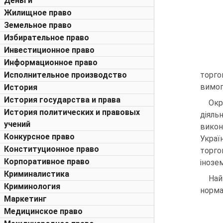
Деньги
Жилищное право
Земельное право
Избирательное право
Инвестиционное право
Информационное право
Исполнительное производство
торго
вимог
История
История государства и права
Окр
История политических и правовых
діяль
учений
викон
Конкурсное право
Украї
Конституционное право
торго
Корпоративное право
інозем
Криминалистика
Най
Криминология
норма
Маркетинг
Медицинское право