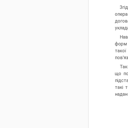
Згі
опера
догов
уклада
Нав
форм 
такої
пов'яз
Так
що по
підст
такі 
надан