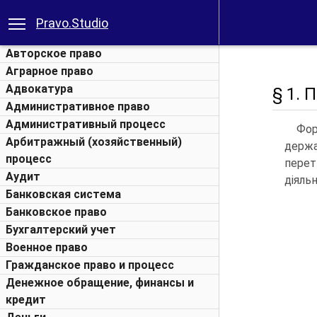
Pravo.Studio
Авторское право
Аграрное право
Адвокатура
§ 1. 
Административное право
Административный процесс
Фор
Арбитражный (хозяйственный)
держа
процесс
перет
Аудит
діяльн
Банковская система
Банковское право
Бухгалтерский учет
Военное право
Гражданское право и процесс
Денежное обращение, финансы и
кредит