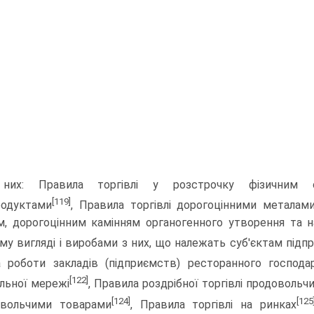
них: Правила торгівлі у розстрочку фізичним 
[119]
родуктами
, Правила торгівлі до­рогоцінними металами
м, дорогоцінним камінням органогенного утворення та н
му вигляді і виробами з них, що належать суб'єктам підпр
 роботи закладів (підприємств) ресторанного господа
[122]
льної мережі
, Пра­вила роздрібної торгівлі продоволь
[124]
[125
овольчими товарами
, Правила торгівлі на ринках