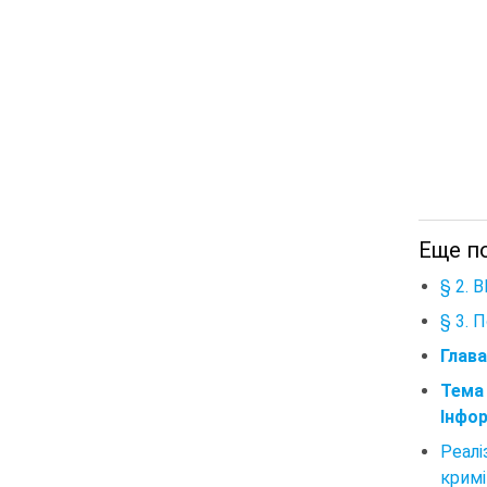
Еще п
§ 2.
§ 3. 
Глав
Тема 
Інфор
Реал
кримі