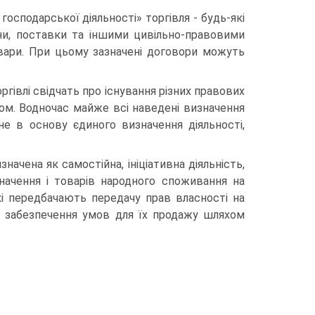
 господарської діяльності» торгівля - будь-які
ни, по­ставки та іншими цивільно-правовими
овари. При цьому зазначені договори можуть
ргівлі свідчать про існування різних правових
ом. Водночас майже всі наведені визначення
е в основу єдино­го визначення діяльності,
начена як самостійна, ініціативна діяльність,
значення і товарів народного споживання на
кі передба­чають передачу прав власності на
на забезпечення умов для їх продажу шляхом