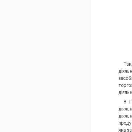
Так
дія­л
засоб
торго
діяльн
В Г
діяль
діяль
проду
яка з