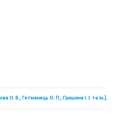
а О. Б., Гетманець О. П., Гришина І. І. та ін.].