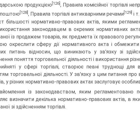
[126]
дарською продукцією
, Правила комісійної торгівлі н
[128]
[129]
 по­штою
, Правила торгівлі антикварними речами
і т.
ст більшості нормативно-правових актів, якими рег­ламе
ико­ристання законодавцем в окремих нормативних актах 
заної із продажем товарів, як предмета їх правового регу
ою окреслити сферу дії нормативного акта і обмежити
их питань відносин, що вини­кають у зв'язку зі здійсн
чення поняття торговельної діяльності і вико­ристання різ
ийняті у сфері торгівлі, створює певні труднощі для 
тям тор­говельної діяльності. У зв'язку з цим питання про 
ів, у різних нор­мативно-правових актах заслуговує особлив
айомлення із законодавством, яким регламентовано по
ляє ви­значити декілька нормативно-правових актів, в яки
аної зі здійснен­ням торгівлі.