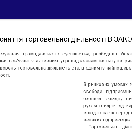
Поняття торговельної діяльності В З
мування громадянського суспільства, розбудова Украї
ви пов'язані з активним упровадженням інститутів рин
ворень торгове­льна діяльність стала одним із найпоширен
ості.
В ринкових умовах 
свободи під­приємн
охопила складну си
рухом товарів від ви
всюджена як серед с
великих підприємців.
Торговельна дія