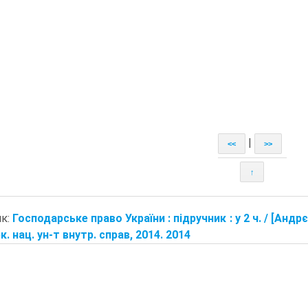
|
<<
>>
↑
ик:
Господарське право України : підручник : у 2 ч. / [Андрєєв
арк. нац. ун-т внутр. справ, 2014. 2014