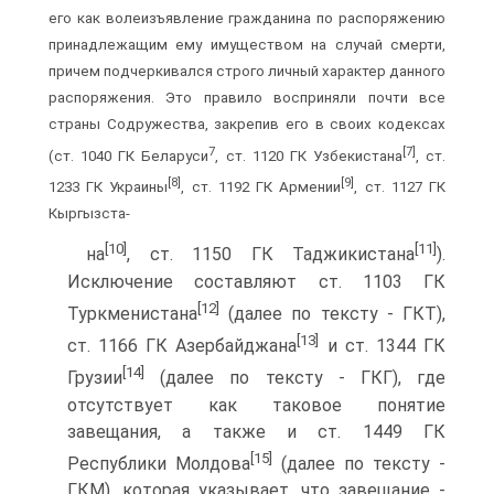
его как волеизъявление гражданина по распоряжению
принадлежащим ему имуществом на случай смерти,
причем подчеркивался строго личный характер данного
распоряжения. Это правило восприняли почти все
страны Содружества, закрепив его в своих кодексах
7
[7]
(ст. 1040 ГК Беларуси
, ст. 1120 ГК Узбекистана
, ст.
[8]
[9]
1233 ГК Украины
, ст. 1192 ГК Армении
, ст. 1127 ГК
Кыргызста-
[10]
[11]
на
, ст. 1150 ГК Таджикистана
).
Исключение составляют ст. 1103 ГК
[12]
Туркменистана
(далее по тексту - ГКТ),
[13]
ст. 1166 ГК Азербайджана
и ст. 1344 ГК
[14]
Грузии
(далее по тексту - ГКГ), где
отсутствует как таковое понятие
завещания, а также и ст. 1449 ГК
[15]
Республики Молдова
(далее по тексту -
ГКМ), которая указывает, что завещание -