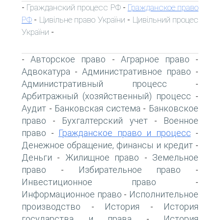
Гражданский процесс РФ
Гражданское право
-
-
РФ
Цивільне право України
Цивільний процес
-
-
України
-
Авторское право
Аграрное право
-
-
-
Адвокатура
Административное право
-
-
Административный процесс
-
Арбитражный (хозяйственный) процесс
-
Аудит
Банковская система
Банковское
-
-
право
Бухгалтерский учет
Военное
-
-
право
Гражданское право и процесс
-
-
Денежное обращение, финансы и кредит
-
Деньги
Жилищное право
Земельное
-
-
право
Избирательное право
-
-
Инвестиционное право
-
Информационное право
Исполнительное
-
производство
История
История
-
-
государства и права
История
-