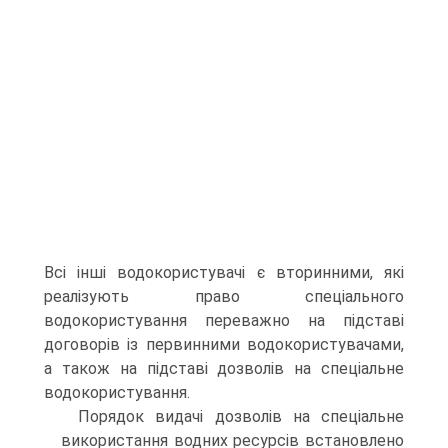
Всі інші водокористувачі є вто­ринними, які
реалізують право спеціального
водокористування пере­важно на підставі
договорів із первинними водокористувачами,
а та­кож на підставі дозволів на спеціальне
водокористування.
Порядок видачі дозволів на спеціальне
використання водних ре­сурсів встановлено