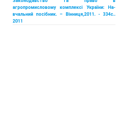
Законодавство та право в
агропромисловому комплексі України: На­
вчальний посібник. – Вінниця,2011. - 334с..
2011