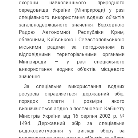
охорони навколишнього приро­дного
середовища України (Мінприроди) у разі
спеціального викорис­тання водних об'єктів
загальнодержавного значення; Верховною
Ра­дою Автономної Республіки Крим,
обласними, Київською і Севасто­польською
міськими радами за погодженням із
відповідними терито­ріальними органами
Мінприроди — у разі спеціального
використання водних об'єктів місцевого
значення.
За спеціальне використання водних
ресурсів справляється дер­жавний збір,
порядок сплати і розміри якого
визначаються згідно з постановою Кабінету
Міністрів України від 16 серпня 2002 р. №
1494. Державний збір за спеціальне
водокористування у вигляді збору за