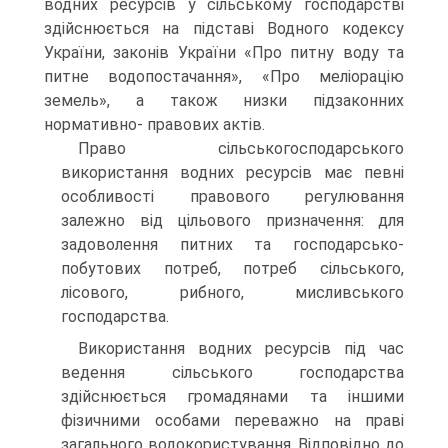
водних ресурсів у сільському господарстві
здійснюється на підставі Водного кодексу
України, законів України «Про питну воду та
питне водопостачання», «Про меліорацію
земель», а також низки підзаконних
нормативно- правових актів.
Право сільськогосподарського
використання водних ресурсів має певні
особливості правового регулювання
залежно від цільового призначення: для
задоволення питних та господарсько-
побутових по­треб, потреб сільського,
лісового, рибного, мисливського
господарст­ва.
Використання водних ресурсів під час
ведення сільського гос­подарства
здійснюється громадянами та іншими
фізичними особами переважно на праві
загального водокористування. Відповідно до