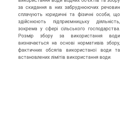
використання води водних об'єктів та збору
за скидання в них забруд­нюючих речовин
сплачують юридичні та фізичні особи, що
здійсню­ють підприємницьку діяльність,
зокрема у сфері сільського господарс­тва.
Розмір збору за використання води
визначається на основі норма­тивів збору,
фактичних обсягів використаної води та
встановлених лімітів використання води.