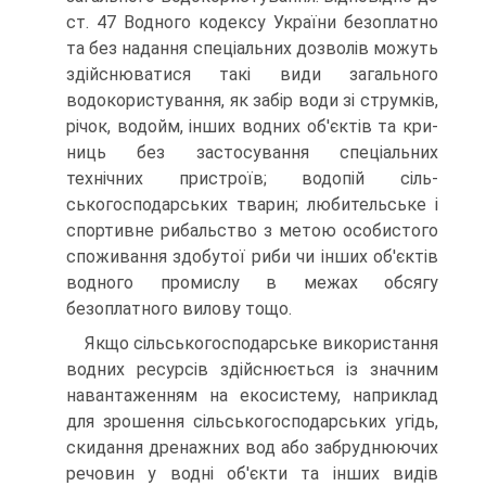
ст. 47 Водного кодексу України безоплатно
та без надання спеціальних до­зволів можуть
здійснюватися такі види загального
водокористування, як забір води зі струмків,
річок, водойм, інших водних об'єктів та кри­
ниць без застосування спеціальних
технічних пристроїв; водопій сіль­
ськогосподарських тварин; любительське і
спортивне рибальство з метою особистого
споживання здобутої риби чи інших об'єктів
водно­го промислу в межах обсягу
безоплатного вилову тощо.
Якщо сільськогосподарське використання
водних ресурсів здій­снюється із значним
навантаженням на екосистему, наприклад
для зрошення сільськогосподарських угідь,
скидання дренажних вод або забруднюючих
речовин у водні об'єкти та інших видів