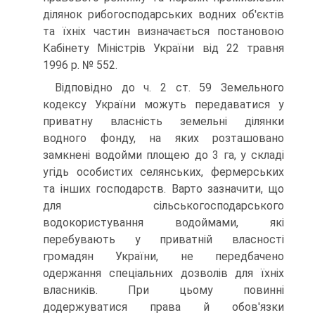
ділянок рибогосподарських водних об'єктів
та їхніх частин визнача­ється постановою
Кабінету Міністрів України від 22 травня
1996 р. № 552.
Відповідно до ч. 2 ст. 59 Земельного
кодексу України можуть передаватися у
приватну власність земельні ділянки
водного фонду, на яких розташовано
замкнені водойми площею до 3 га, у складі
угідь особистих селянських, фермерських
та інших господарств. Варто за­значити, що
для сільськогосподарського
водокористування водойма­ми, які
перебувають у приватній власності
громадян України, не пе­редбачено
одержання спеціальних дозволів для їхніх
власників. При цьому повинні
додержуватися права й обов'язки