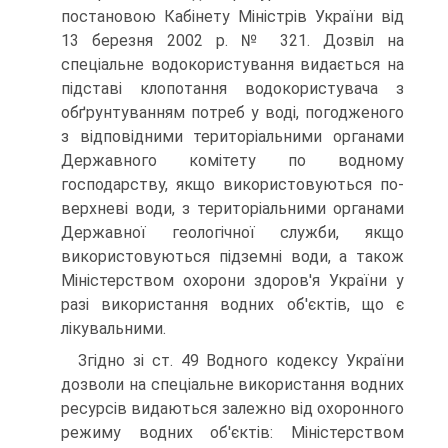
постановою Кабінету Міністрів України від
13 бе­резня 2002 р. № 321. Дозвіл на
спеціальне водокористування видаєть­ся на
підставі клопотання водокористувача з
обґрунтуванням потреб у воді, погодженого
з відповідними територіальними органами
Держав­ного комітету по водному
господарству, якщо використовуються по­
верхневі води, з територіальними органами
Державної геологічної служби, якщо
використовуються підземні води, а також
Міністерст­вом охорони здоров'я України у
разі використання водних об'єктів, що є
лікувальними.
Згідно зі ст. 49 Водного кодексу України
дозволи на спеціальне використання водних
ресурсів видаються залежно від охоронного
ре­жиму водних об'єктів: Міністерством