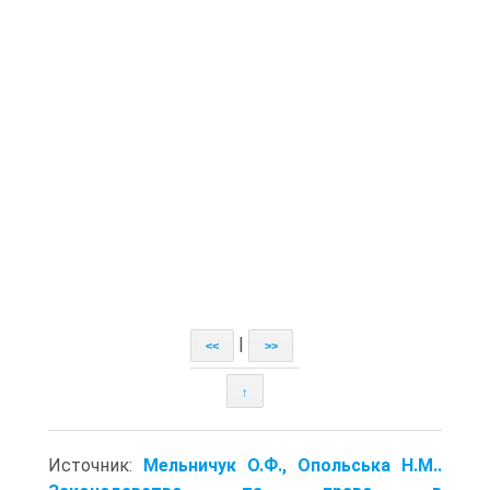
|
<<
>>
↑
Источник:
Мельничук О.Ф., Опольська Н.М..