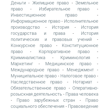
Деньги
Жилищное право
Земельное
-
-
право
Избирательное право
-
-
Инвестиционное право
-
Информационное право
Исполнительное
-
производство
История
История
-
-
государства и права
История
-
политических и правовых учений
-
Конкурсное право
Конституционное
-
право
Корпоративное право
-
-
Криминалистика
Криминология
-
-
Маркетинг
Медицинское право
-
-
Международное право
Менеджмент
-
-
Муниципальное право
Налоговое право
-
-
Наследственное право
Нотариат
-
-
Обязательственное право
Оперативно-
-
розыскная деятельность
Права человека
-
Право зарубежных стран
Право
-
-
социального обеспечения
Правоведение
-