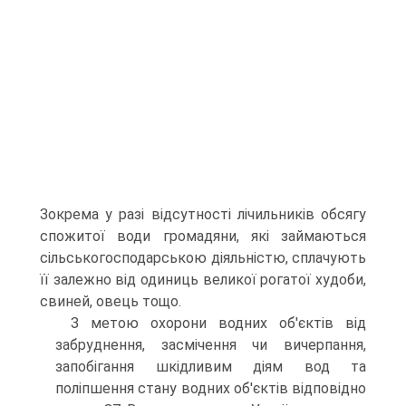
Зокрема у разі відсутності лічильників об­сягу
спожитої води громадяни, які займаються
сільськогосподарською діяльністю, сплачують
її залежно від одиниць великої рогатої худоби,
свиней, овець тощо.
З метою охорони водних об'єктів від
забруднення, засмічення чи вичерпання,
запобігання шкідливим діям вод та
поліпшення стану во­дних об'єктів відповідно