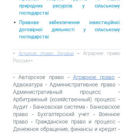
природних ресурсів у сільському
господарстві
Правове забезпечення інвестиційної
договірної діяльності у сільському
господарстві
Аграрне право України
Аграрное право
-
-
России
-
Авторское право
Аграрное право
-
-
-
Адвокатура
Административное право
-
-
Административный процесс
-
Арбитражный (хозяйственный) процесс
-
Аудит
Банковская система
Банковское
-
-
право
Бухгалтерский учет
Военное
-
-
право
Гражданское право и процесс
-
-
Денежное обращение, финансы и кредит
-