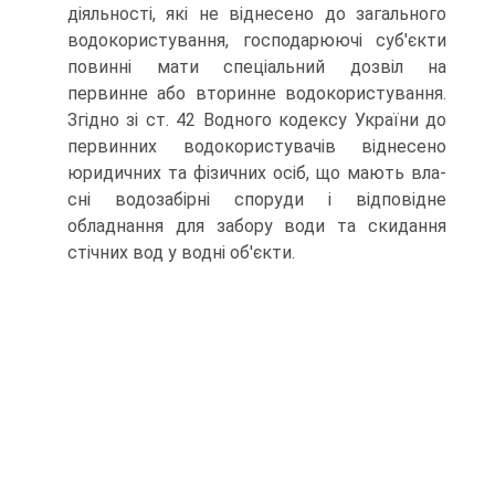
діяльності, які не віднесено до загального
водокористування, господарюючі суб'єкти
повинні мати спеціальний дозвіл на
первинне або вторинне водокори­стування.
Згідно зі ст. 42 Водного кодексу України до
первинних во­докористувачів віднесено
юридичних та фізичних осіб, що мають вла­
сні водозабірні споруди і відповідне
обладнання для забору води та скидання
стічних вод у водні об'єкти.