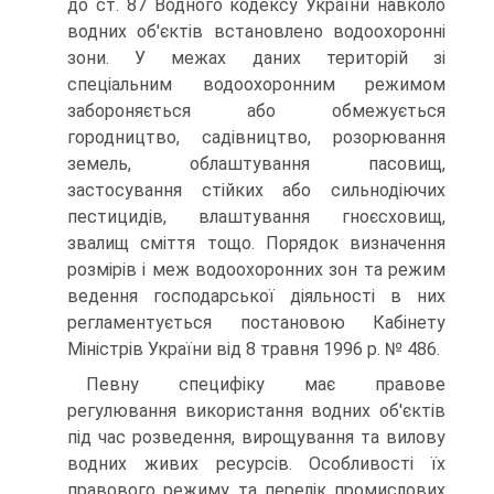
до ст. 87 Водного кодексу України навколо
водних об'єктів встановлено водоохоронні
зони. У межах даних тери­торій зі
спеціальним водоохоронним режимом
забороняється або об­межується
городництво, садівництво, розорювання
земель, облашту­вання пасовищ,
застосування стійких або сильнодіючих
пестицидів, влаштування гноєсховищ,
звалищ сміття тощо. Порядок визначення
розмірів і меж водоохоронних зон та режим
ведення господарської діяльності в них
регламентується постановою Кабінету
Міністрів України від 8 травня 1996 р. № 486.
Певну специфіку має правове
регулювання використання вод­них об'єктів
під час розведення, вирощування та вилову
водних живих ресурсів. Особливості їх
правового режиму та перелік промислових