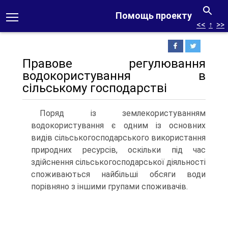
Помощь проекту
<<
↑
>>
Правове регулювання
водокористування в
сільському го­сподарстві
Поряд із землекористуванням
водокористування є одним із ос­новних
видів сільськогосподарського використання
природних ресур­сів, оскільки під час
здійснення сільськогосподарської діяльності
спо­живаються найбільші обсяги води
порівняно з іншими групами спо­живачів.