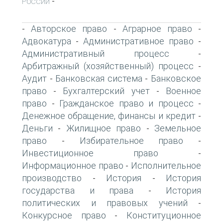
России
-
Авторское право
Аграрное право
-
-
-
Адвокатура
Административное право
-
-
Административный процесс
-
Арбитражный (хозяйственный) процесс
-
Аудит
Банковская система
Банковское
-
-
право
Бухгалтерский учет
Военное
-
-
право
Гражданское право и процесс
-
-
Денежное обращение, финансы и кредит
-
Деньги
Жилищное право
Земельное
-
-
право
Избирательное право
-
-
Инвестиционное право
-
Информационное право
Исполнительное
-
производство
История
История
-
-
государства и права
История
-
политических и правовых учений
-
Конкурсное право
Конституционное
-