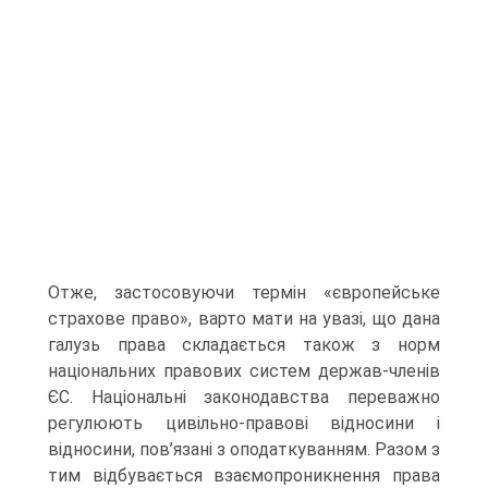
Отже, застосовуючи термін «європейське
страхове пра­во», варто мати на увазі, що дана
галузь права складається також з норм
національних правових систем держав-членів
ЄС. Націона­льні законодавства переважно
регулюють цивільно-правові відно­сини і
відносини, пов’язані з оподаткуванням. Разом з
тим відбу­вається взаємопроникнення права