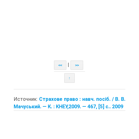
|
<<
>>
↑
Источник:
Страхове право : навч. посіб. / В. В.
Мачуський. — К. : КНЕУ,2009. — 467, [5] с.. 2009