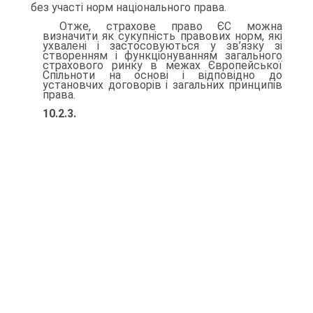
без участі норм на­ціонального права.
Отже, страхове право ЄС можна
визначити як сукупність пра­вових норм, які
ухвалені і застосовуються у зв’язку зі
створенням і функціонуванням загального
страхового ринку в межах Євро­пейської
Спільноти на основі і відповідно до
установчих догово­рів і загальних принципів
права.
10.2.3.