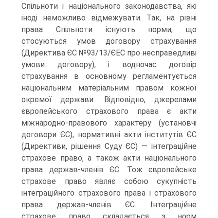
Спільноти і національного законодавства, які
іноді неможливо відмежувати. Так, на рівні
права Спільноти існують норми, що
стосуються умов договору страхування
(Директива ЄС №93/13/ЄЕС про несправедливі
умови договору), і водночас договір
страхування в основному регламен­тується
національним матеріальним правом кожної
окремої дер­жави. Відповідно, джерелами
європейського страхового права є акти
міжнародно-правового характеру (установчі
договори ЄС), нормативні акти інститутів ЄС
(Директиви, рішення Суду ЄС) — інтеграційне
страхове право, а також акти національного
права держав-членів ЄС. Тож європейське
страхове право являє собою сукупність
інтеграційного страхового права і страхового
права держав-членів ЄС. Інтеграційне
страхове право складається з норм