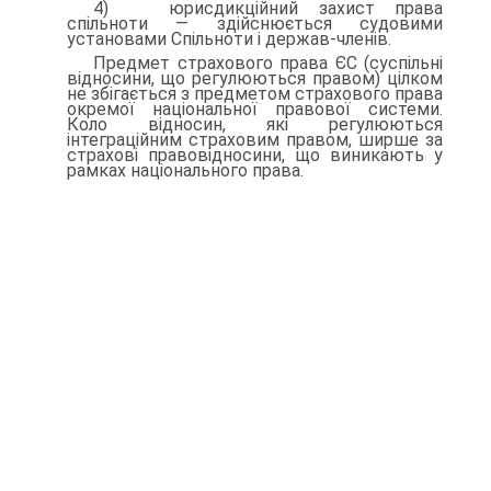
4) юрисдикційний захист права
спільноти — здійснюється су­довими
установами Спільноти і держав-членів.
Предмет страхового права ЄС (суспільні
відносини, що регу­люються правом) цілком
не збігається з предметом страхового права
окремої національної правової системи.
Коло відносин, які регулюються
інтеграційним страховим правом, ширше за
страхо­ві правовідносини, що виникають у
рамках національного права.