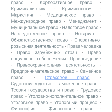
право
Корпоративное право
-
-
Криминалистика
Криминология
-
-
Маркетинг
Медицинское право
-
-
Международное право
Менеджмент
-
-
Муниципальное право
Налоговое право
-
-
Наследственное право
Нотариат
-
-
Обязательственное право
Оперативно-
-
розыскная деятельность
Права человека
-
Право зарубежных стран
Право
-
-
социального обеспечения
Правоведение
-
Правоохранительная деятельность
-
-
Предпринимательское право
Семейное
-
право
Страховое право
-
-
Судопроизводство
Таможенное право
-
-
Теория государства и права
Трудовое
-
право
Уголовно-исполнительное право
-
-
Уголовное право
Уголовный процесс
-
-
Философия
Финансовое право
-
-