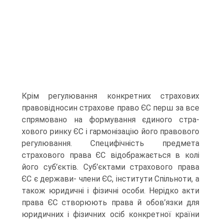
Крім регулювання конкретних страхових
правовідносин страхове право ЄС перш за все
спрямовано на формування єдиного стра­
хового ринку ЄС і гармонізацію його правового
регулювання. Специфічність предмета
страхового права ЄС відображається в колі
його суб’єктів. Суб’єктами страхового права
ЄС є держави- члени ЄС, інститути Спільноти, а
також юридичні і фізичні осо­би. Нерідко акти
права ЄС створюють права й обов’язки для
юридичних і фізичних осіб конкретної країни