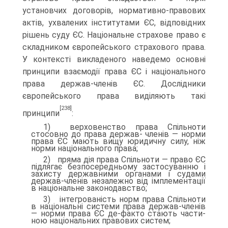
установчих договорів, нормативно-правових
актів, ухвалених ін­ститутами ЄС, відповідних
рішень суду ЄС. Національне страхове право є
складником європейського страхового права.
У контексті викладеного наведемо основні
принципи взаємодії права ЄС і на­ціонального
права держав-членів ЄС. Дослідники
європейського права виділяють такі
[238]
принципи
:
1) верховенство права Спільноти
стосовно до права держав- членів — норми
права ЄС мають вищу юридичну силу, ніж
нор­ми національного права;
2) пряма дія права Спільноти — право ЄС
підлягає безпосеред­ньому застосуванню і
захисту державними органами і судами
держав-членів незалежно від імплементації
в національне зако­нодавство;
3) інтегрованість норм права Спільноти
в національні системи права держав-членів
— норми права ЄС де-факто стають части­
ною національних правових систем;