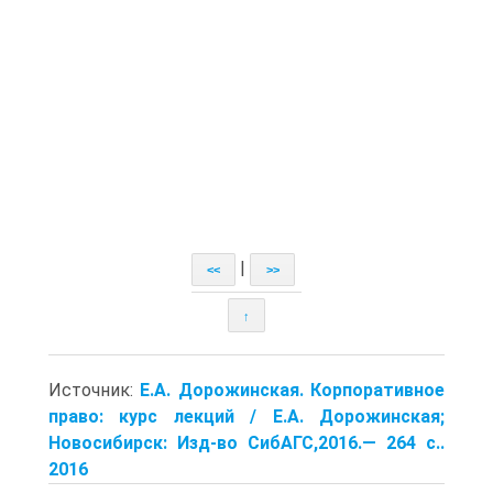
|
<<
>>
↑
Источник:
Е.А. Дорожинская. Корпоративное
право: курс лекций / Е.А. Дорожинская;
Новосибирск: Изд-во СибАГС,2016.— 264 с..
2016