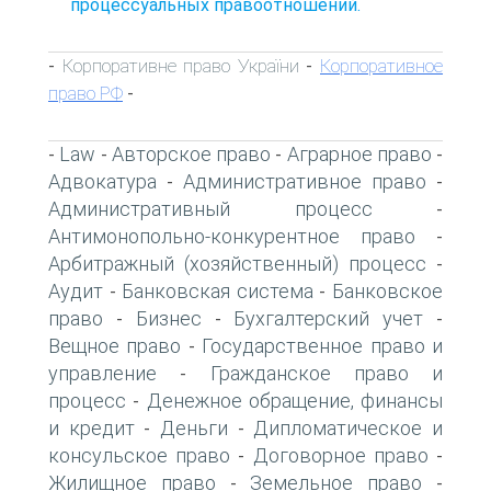
процессуальных правоотношений.
Корпоративне право України
Корпоративное
-
-
право РФ
-
Law
Авторское право
Аграрное право
-
-
-
-
Адвокатура
Административное право
-
-
Административный процесс
-
Антимонопольно-конкурентное право
-
Арбитражный (хозяйственный) процесс
-
Аудит
Банковская система
Банковское
-
-
право
Бизнес
Бухгалтерский учет
-
-
-
Вещное право
Государственное право и
-
управление
Гражданское право и
-
процесс
Денежное обращение, финансы
-
и кредит
Деньги
Дипломатическое и
-
-
консульское право
Договорное право
-
-
Жилищное право
Земельное право
-
-