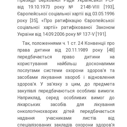
Президії Верховної Ради Української РСР
від 19.10.1973 року № 2148-VIII [193],
Європейської соціальної хартії від 03.05.1996
року [35], «Про ратифікацію Європейської
соціальної хартії» ратифікованої Законом
України від 14.09.2006 року № 137-V [191].
Так, положеннями ч. 1 ст. 24 Конвенції про
права дитини від 20.11.1989 року [48]
передбачається право дитини на
користування найбільш досконалими
послугами системи охорони здоров’я та
засобами лікування хвороб і відновлення
здоров’я. У зв’язку з цим, до предмета
закупівлі передбачаються особливі вимоги.
Наприклад, серед особливих вимог до
лікарських засобів для лікування
онкологічнохворих дітей передбачається
надання учасниками листів від
спеціалізованих закладів охорони здоров’я