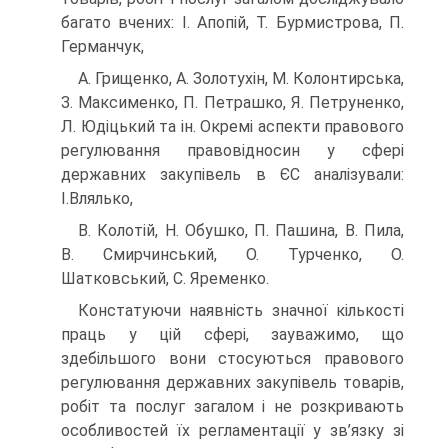
багато вчених: І. Апопій, Т. Бурмистрова, П.
Германчук,
A. Грищенко, А. Золотухін, М. Колонтирська,
З. Максименко, П. Петрашко, Я. Петруненко,
Л. Юдіцький та ін. Окремі аспекти правового
регулювання правовідносин у сфері
державних закупівель в ЄС аналізували:
І.Влялько,
B. Колотій, Н. Обушко, П. Пашина, В. Пила,
В. Смирчинський, О. Турченко, О.
Шатковський, С. Яременко.
Констатуючи наявність значної кількості
праць у цій сфері, зауважимо, що
здебільшого вони стосуються правового
регулювання державних закупівель товарів,
робіт та послуг загалом і не розкривають
особливостей їх регламентації у зв’язку зі