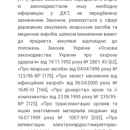
із законодавством іншу необхідну
інформацію у ДКТ, не передбачену
зазначеним Законом, реалізується у сфері
державних закупівель лікарських засобів та
медичних виробів шляхом визначення вимог
до предмета закупівлі відповідно до
положень Законів України «Основи
законодавства України про охорону
здоров’я» від 19.11.1992 року № 2801-XII [62],
«Про лікарські засоби» від 04.04.1996 року №
123/96-ВР [175], «Про захист населення від
інфекційних хвороб» від 06.04.2000 року №
1645-III [166], «Про донорство крові та її
компонентів» від 23.06.1995 року № 239/95-
ВР [125], «Про трансплантацію органів та
інших анатомічних матеріалів людини» від
16.07.1999 року № 1007-XIV [203], «Про
імплантацію електрокардіостимуляторів»