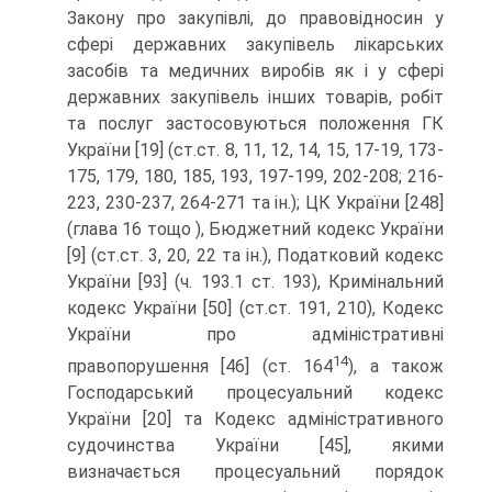
Закону про закупівлі, до правовідносин у
сфері державних закупівель лікарських
засобів та медичних виробів як і у сфері
державних закупівель інших товарів, робіт
та послуг застосовуються положення ГК
України [19] (ст.ст. 8, 11, 12, 14, 15, 17-19, 173-
175, 179, 180, 185, 193, 197-199, 202-208; 216-
223, 230-237, 264-271 та ін.); ЦК України [248]
(глава 16 тощо ), Бюджетний кодекс України
[9] (ст.ст. 3, 20, 22 та ін.), Податковий кодекс
України [93] (ч. 193.1 ст. 193), Кримінальний
кодекс України [50] (ст.ст. 191, 210), Кодекс
України про адміністративні
14
правопорушення [46] (ст. 164
), а також
Господарський процесуальний кодекс
України [20] та Кодекс адміністративного
судочинства України [45], якими
визначається процесуальний порядок