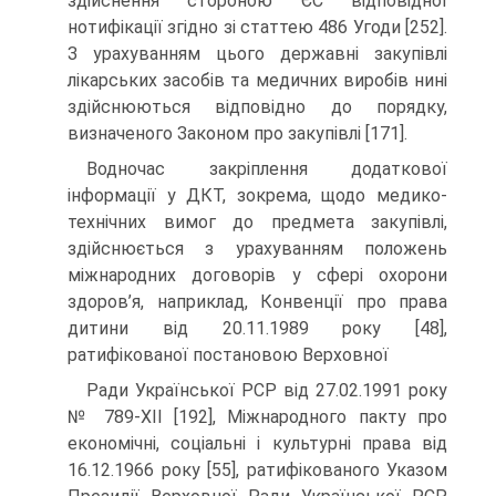
здійснення стороною ЄС відповідної
нотифікації згідно зі статтею 486 Угоди [252].
З урахуванням цього державні закупівлі
лікарських засобів та медичних виробів нині
здійснюються відповідно до порядку,
визначеного Законом про закупівлі [171].
Водночас закріплення додаткової
інформації у ДКТ, зокрема, щодо медико-
технічних вимог до предмета закупівлі,
здійснюється з урахуванням положень
міжнародних договорів у сфері охорони
здоров’я, наприклад, Конвенції про права
дитини від 20.11.1989 року [48],
ратифікованої постановою Верховної
Ради Української РСР від 27.02.1991 року
№ 789-XII [192], Міжнародного пакту про
економічні, соціальні і культурні права від
16.12.1966 року [55], ратифікованого Указом