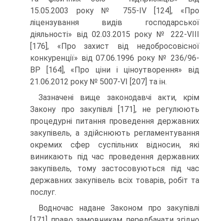
15.05.2003 року № 755-IV [124], «Про
ліцензування видів господарської
діяльності» від 02.03.2015 року № 222-VIII
[176], «Про захист від недобросовісної
конкуренції» від 07.06.1996 року № 236/96-
ВР [164], «Про ціни і ціноутворення» від
21.06.2012 року № 5007-VI [207] та ін.
Зазначені вище законодавчі акти, крім
Закону про закупівлі [171], не регулюють
процедурні питання проведення державних
закупівель, а здійснюють регламентування
окремих сфер суспільних відносин, які
виникають під час проведення державних
закупівель, тому застосовуються під час
державних закупівель всіх товарів, робіт та
послуг.
Водночас надане Законом про закупівлі
[171] право замовникам передбачати згідно