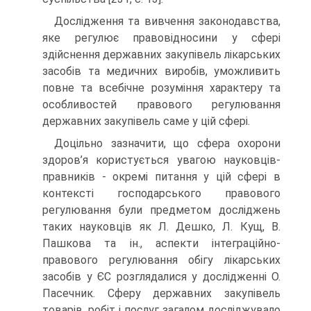
Дослідження та вивчення законодавства,
яке регулює правовідносини у сфері
здійснення державних закупівель лікарських
засобів та медичних виробів, уможливить
повне та всебічне розуміння характеру та
особливостей правового регулювання
державних закупівель саме у цій сфері.
Доцільно зазначити, що сфера охорони
здоров’я користується увагою науковців-
правників - окремі питання у цій сфері в
контексті господарського правового
регулювання були предметом досліджень
таких науковців як Л. Дешко, Л. Кущ, В.
Пашкова та ін., аспекти інтеграційно-
правового регулювання обігу лікарських
засобів у ЄС розглядалися у дослідженні О.
Пасечник. Сферу державних закупівель
товарів, робіт і послуг загалом досліджувало