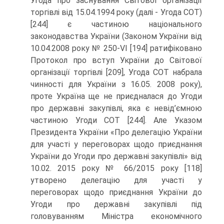
Угода про заснування Світової організації
торгівлі від 15.04.1994 року (далі - Угода СОТ)
[244] є частиною національного
законодавства України (Законом України від
10.04.2008 року № 250-VI [194] ратифіковано
Протокол про вступ України до Світової
організації торгівлі [209], Угода СОТ набрала
чинності для України з 16.05. 2008 року),
проте Україна ще не приєдналася до Угоди
про державні закупівлі, яка є невід’ємною
частиною Угоди СОТ [244]. Але Указом
Президента України «Про делегацію України
для участі у переговорах щодо приєднання
України до Угоди про державні закупівлі» від
10.02. 2015 року № 66/2015 року [118]
утворено делегацію для участі у
переговорах щодо приєднання України до
Угоди про державні закупівлі під
головуванням Міністра економічного