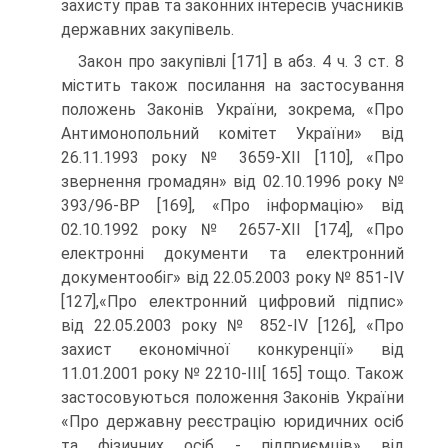
захисту прав та законних інтересів учасників
державних закупівель.
Закон про закупівлі [171] в абз. 4 ч. 3 ст. 8
містить також посилання на застосування
положень Законів України, зокрема, «Про
Антимонопольний комітет України» від
26.11.1993 року № 3659-XII [110], «Про
звернення громадян» від 02.10.1996 року №
393/96-ВР [169], «Про інформацію» від
02.10.1992 року № 2657-XII [174], «Про
електронні документи та електронний
документообіг» від 22.05.2003 року № 851-IV
[127],«Про електронний цифровий підпис»
від 22.05.2003 року № 852-IV [126], «Про
захист економічної конкуренції» від
11.01.2001 року № 2210-III[ 165] тощо. Також
застосовуються положення Законів України
«Про державну реєстрацію юридичних осіб
та фізичних осіб - підприємців» від