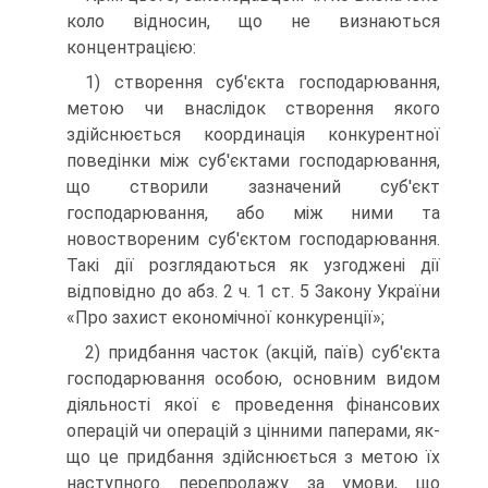
коло відно­син, що не визнаються
концентрацією:
1) створення суб'єкта господарювання,
метою чи вна­слідок створення якого
здійснюється координація конкуре­нтної
поведінки між суб'єктами господарювання,
що ство­рили зазначений суб'єкт
господарювання, або між ними та
новоствореним суб'єктом господарювання.
Такі дії розгля­даються як узгоджені дії
відповідно до абз. 2 ч. 1 ст. 5 За­кону України
«Про захист економічної конкуренції»;
2) придбання часток (акцій, паїв) суб'єкта
господарю­вання особою, основним видом
діяльності якої є проведення фінансових
операцій чи операцій з цінними паперами, як­
що це придбання здійснюється з метою їх
наступного пере­продажу за умови, що