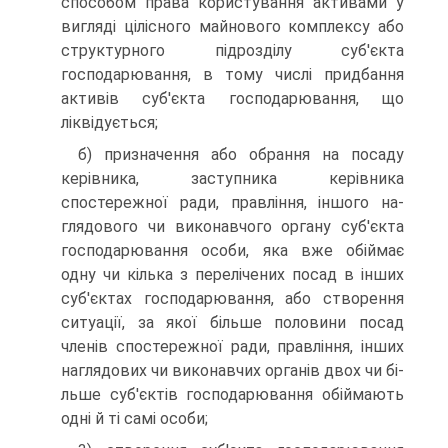
способом права користування активами у
вигляді цілісного майнового комплексу або
струк­турного підрозділу суб'єкта
господарювання, в тому числі придбання
активів суб'єкта господарювання, що
ліквідується;
б) призначення або обрання на посаду
керівника, засту­пника керівника
спостережної ради, правління, іншого на­
глядового чи виконавчого органу суб'єкта
господарювання особи, яка вже обіймає
одну чи кілька з перелічених посад в інших
суб'єктах господарювання, або створення
ситуації, за якої більше половини посад
членів спостережної ради, прав­ління, інших
наглядових чи виконавчих органів двох чи бі­
льше суб'єктів господарювання обіймають
одні й ті самі особи;