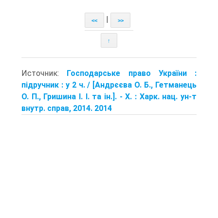
|
<<
>>
↑
Источник:
Господарське право України :
підручник : у 2 ч. / [Андрєєва О. Б., Гетманець
О. П., Гришина І. І. та ін.]. - Х. : Харк. нац. ун-т
внутр. справ, 2014. 2014