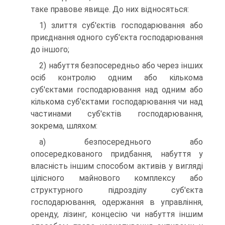
таке правове явище. До них відносяться:
1) злиття суб'єктів господарювання або
приєднання од­ного суб'єкта господарювання
до іншого;
2) набуття безпосередньо або через інших
осіб контролю одним або кількома
суб'єктами господарювання над одним або
кількома суб'єктами господарювання чи над
частинами суб'єктів господарювання,
зокрема, шляхом:
а) безпосереднього або
опосередкованого придбання, на­буття у
власність іншим способом активів у вигляді
цілісного майнового комплексу або
структурного підрозділу суб'єкта
господарювання, одержання в управління,
оренду, лізинг, концесію чи набуття іншим