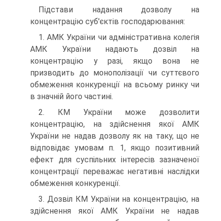
Підстави надання дозволу на
концентрацію суб'єктів го­сподарювання:
1. АМК України чи адміністративна колегія
АМК Украї­ни надають дозвіл на
концентрацію у разі, якщо вона не
призводить до монополізації чи суттєвого
обмеження конку­ренції на всьому ринку чи
в значній його частині.
2. КМ України може дозволити
концентрацію, на здійс­нення якої АМК
України не надав дозволу як на таку, що не
відповідає умовам п. 1, якщо позитивний
ефект для суспі­льних інтересів зазначеної
концентрації переважає негати­вні наслідки
обмеження конкуренції.
3. Дозвіл КМ України на концентрацію, на
здійснення якої АМК України не надав