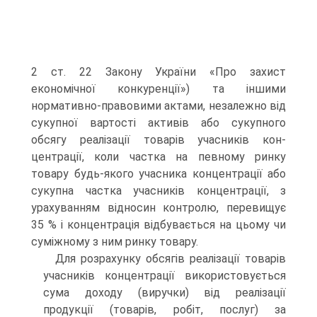
2 ст. 22 Закону України «Про захист
економічної конкуренції») та іншими
норматив­но-правовими актами, незалежно від
сукупної вартості ак­тивів або сукупного
обсягу реалізації товарів учасників кон­
центрації, коли частка на певному ринку
товару будь-якого учасника концентрації або
сукупна частка учасників кон­центрації, з
урахуванням відносин контролю, перевищує
35 % і концентрація відбувається на цьому чи
суміжному з ним ринку товару.
Для розрахунку обсягів реалізації товарів
учасників концентрації використовується
сума доходу (виручки) від реалізації
продукції (товарів, робіт, послуг) за