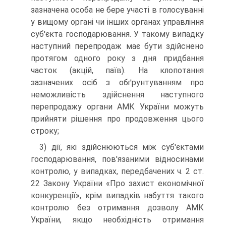
зазначена особа не бере участі в голо­суванні
у вищому органі чи інших органах управління
суб'єкта господарювання. У такому випадку
наступний пе­репродаж має бути здійснено
протягом одного року з дня придбання
часток (акцій, паїв). На клопотання
зазначених осіб з обґрунтуванням про
неможливість здійснення наступ­ного
перепродажу органи АМК України можуть
прийняти рішення про продовження цього
строку;
3) дії, які здійснюються між суб'єктами
господарюван­ня, пов'язаними відносинами
контролю, у випадках, перед­бачених ч. 2 ст.
22 Закону України «Про захист економічної
конкуренції», крім випадків набуття такого
контролю без отримання дозволу АМК
України, якщо необхідність отри­мання