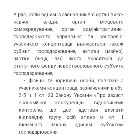
У разі, коли одним із засновників є орган вико­
навчої влади, орган місцевого
самоврядування, орган адмініс­тративно-
господарського управління та контролю,
учасником концентрації вважається також
суб'єкт господарювання, ак­тиви (майно),
частки (акції, паї) якого вносяться до
статутно­го фонду новостворюваного суб'єкта
господарювання;
- фізичні та юридичні особи, пов'язані з
учасниками концентрації, зазначеними в абз.
2-5 ч. 1 ст. 23 Закону України «Про захист
економічної конкуренції», відносинами
контролю, що дає підстави визнати
відповідну групу осіб згідно із ст. 1
вказаного Закону єдиним суб'єктом
господа­рювання.