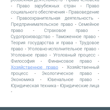
Право зарубежных стран
Право
-
-
социального обеспечения
Правоведение
-
Правоохранительная деятельность
-
-
Предпринимательское право
Семейное
-
право
Страховое право
-
-
Судопроизводство
Таможенное право
-
-
Теория государства и права
Трудовое
-
право
Уголовно-исполнительное право
-
-
Уголовное право
Уголовный процесс
-
-
Философия
Финансовое право
-
-
Хозяйственное право
Хозяйственный
-
процесс
Экологическое право
-
-
Экономика
Ювенальное право
-
-
Юридическая техника
Юридические лица
-
-