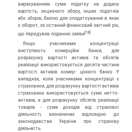
вирахуванням суми податку на додану
вартість, акцизного збору, інших податків
або зборів, базою для оподаткування в яких
є обо­рот, за останній фінансовий звітний рік,
[18]
що передував по­данню заяви
.
Якщо учасниками концентрації
виступають комерційні банки, для
розрахунку вартості активів та обсягів
реалізації використовується десята частина
вартості активів комер- цінного банку. У
випадках, коли учасниками концентрації є
страховики, для розрахунку вартості активів
страховика використовується сума нетто-
активів, а для розрахунку об­сягів реалізації
товарів - сума доходів від страхової
діяльно­сті, визначених відповідно до
законодавства України про страхову
діяльність.