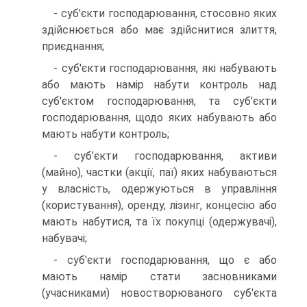
- суб'єкти господарювання, стосовно яких
здійснюється або має здійснитися злиття,
приєднання;
- суб'єкти господарювання, які набувають
або мають намір набути контроль над
суб'єктом господарювання, та суб'єкти
господарювання, щодо яких набувають або
мають набути контроль;
- суб'єкти господарювання, активи
(майно), частки (акції, паї) яких набуваються
у власність, одержуються в управлін­ня
(користування), оренду, лізинг, концесію або
мають набу­тися, та їх покупці (одержувачі),
набувачі;
- суб'єкти господарювання, що є або
мають намір стати засновниками
(учасниками) новостворюваного суб'єкта