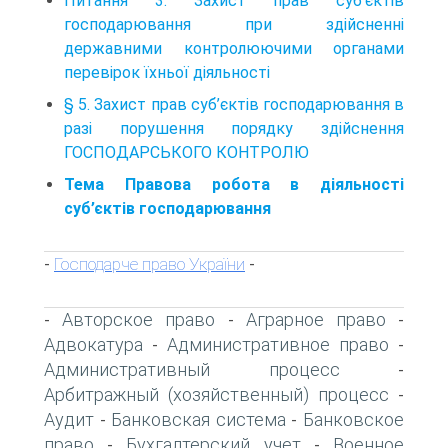
Питання 3. Захист прав суб’єктів
господарювання при здійсненні
державними контролюючими органами
перевірок їхньої діяльності
§ 5. Захист прав суб’єктів господарювання в
разі порушення порядку здійснення
ГОСПОДАРСЬКОГО КОНТРОЛЮ
Тема Правова робота в діяльності
суб’єктів господарювання
Господарче право України
-
-
Авторское право
Аграрное право
-
-
-
Адвокатура
Административное право
-
-
Административный процесс
-
Арбитражный (хозяйственный) процесс
-
Аудит
Банковская система
Банковское
-
-
право
Бухгалтерский учет
Военное
-
-