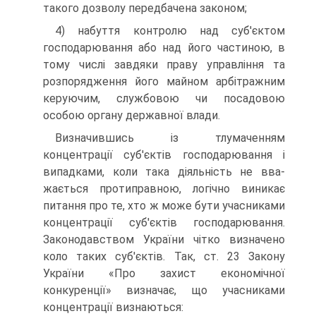
такого дозволу передбачена законом;
4) набуття контролю над суб'єктом
господарювання або над його частиною, в
тому числі завдяки праву управління та
розпорядження його майном арбітражним
керуючим, службо­вою чи посадовою
особою органу державної влади.
Визначившись із тлумаченням
концентрації суб'єктів господарювання і
випадками, коли така діяльність не вва­
жається протиправною, логічно виникає
питання про те, хто ж може бути учасниками
концентрації суб'єктів госпо­дарювання.
Законодавством України чітко визначено
коло таких суб'єктів. Так, ст. 23 Закону
України «Про захист еко­номічної
конкуренції» визначає, що учасниками
концент­рації визнаються: