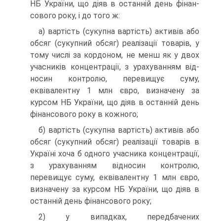
НБ України, що діяв в останній день фінан­
сового року, і до того ж:
а) вартість (сукупна вартість) активів або
обсяг (сукуп­ний обсяг) реалізації товарів, у
тому числі за кордоном, не менш як у двох
учасників концентрації, з урахуванням від­
носин контролю, перевищує суму,
еквівалентну 1 млн євро, визначену за
курсом НБ України, що діяв в останній день
фінансового року в кожного;
б) вартість (сукупна вартість) активів або
обсяг (сукупний обсяг) реалізації товарів в
Україні хоча б одного учасника концентрації,
з урахуванням відносин контролю,
перевищує суму, еквівалентну 1 млн євро,
визначену за курсом НБ України, що діяв в
останній день фінансового року;
2) у випадках, передбачених