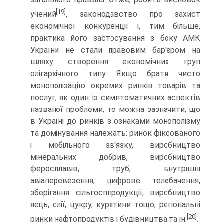
[19]
учений
, законодавство про захист
економічної конкуренції і, тим більше,
практика його застосування з боку АМК
України не стали правовим бар'єром на
шляху створення економічних груп
олігархічного типу. Якщо брати чисто
монополізацію окремих ринків товарів та
послуг, як один із симптоматич­них аспектів
названої проблеми, то можна зазначити, що
в Україні до ринків з ознаками монополізму
та домінування належать: ринок фіксованого
і мобільного зв'язку, виробни­цтво
мінеральних добрив, виробництво
феросплавів, труб, внутрішні
авіаперевезення, цифрове телебачення,
зберігання сільгосппродукції, виробництво
яєць, олії, цукру, курятини тощо, регіональні
[20]
ринки нафтопродуктів і будівництва та ін.
.