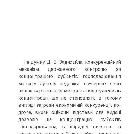
На думку Д. В. Задихайла, конкуренційний
механізм державного контролю за
концентрацією суб'єктів господа­рювання
містить суттєві недоліки: по-перше, явно
низькі вартісні параметри активів учасників
концентрації, що не становлять в такому
вигляді загрози економічній конкурен­ції: по-
друге, вкрай оціночні підстави для видачі
дозволів на концентрацію суб'єктів
господарювання, в порядку винят­ків із
загального правила. Отже, робить висновок