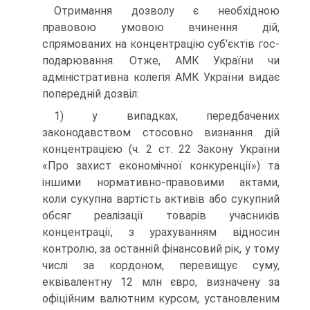
Отримання дозволу є необхідною
правовою умовою вчинення дій,
спрямованих на концентрацію суб'єктів гос­
подарювання. Отже, АМК України чи
адміністративна коле­гія АМК України видає
попередній дозвіл:
1) у випадках, передбачених
законодавством стосовно визнання дій
концентрацією (ч. 2 ст. 22 Закону України
«Про захист економічної конкуренції») та
іншими норматив­но-правовими актами,
коли сукупна вартість активів або сукупний
обсяг реалізації товарів учасників
концентрації, з урахуванням відносин
контролю, за останній фінансовий рік, у тому
числі за кордоном, перевищує суму,
еквівалентну 12 млн євро, визначену за
офіційним валютним курсом, установленим