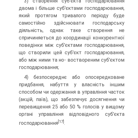
3) створення суб'єкта господарювання
двома і більше суб'єктами господарювання,
який протягом тривалого пері­оду буде
самостійно здійснювати господарську
діяльність, однак таке створення не
спричиняеться до координації кон­курентної
поведінки між суб'єктами господарювання,
що створили цей суб'єкт господарювання,
або між ними та но- воствореним суб'єктом
господарювання;
4) безпосереднє або опосередковане
придбання, набуття у власність іншим
способом чи одержання в управління ча­сток
(акцій, паїв), що забезпечує досягнення чи
перевищен­ня 25 або 50 % голосів у вищому
органі управління відпові­дного суб'єкта
[17]
господарювання
.