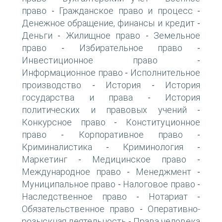
право
Гражданское право и процесс
-
-
Денежное обращение, финансы и кредит
-
Деньги
Жилищное право
Земельное
-
-
право
Избирательное право
-
-
Инвестиционное право
-
Информационное право
Исполнительное
-
производство
История
История
-
-
государства и права
История
-
политических и правовых учений
-
Конкурсное право
Конституционное
-
право
Корпоративное право
-
-
Криминалистика
Криминология
-
-
Маркетинг
Медицинское право
-
-
Международное право
Менеджмент
-
-
Муниципальное право
Налоговое право
-
-
Наследственное право
Нотариат
-
-
Обязательственное право
Оперативно-
-
розыскная деятельность
Права человека
-