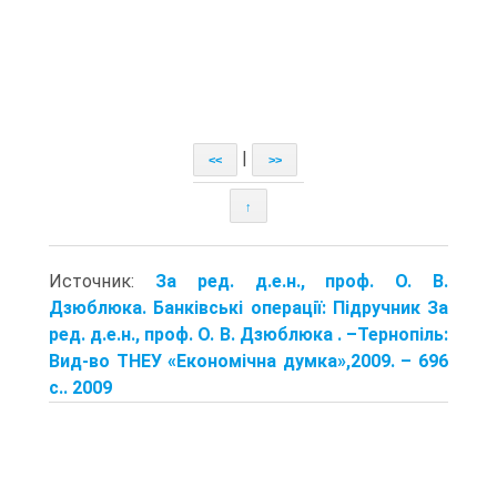
|
<<
>>
↑
Источник:
За ред. д.е.н., проф. О. В.
Дзюблюка. Банківські операції: Підручник За
ред. д.е.н., проф. О. В. Дзюблюка . –Тернопіль:
Вид-во ТНЕУ «Економічна думка»,2009. – 696
с.. 2009