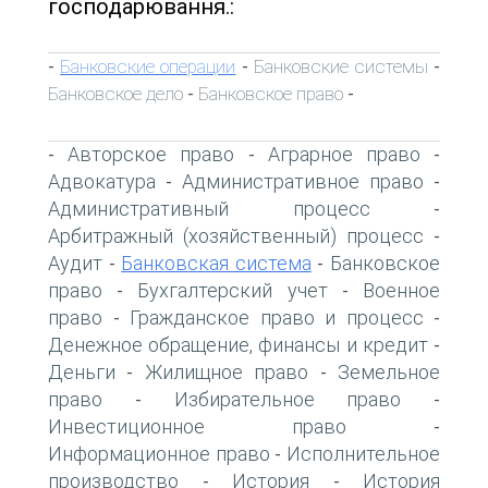
господарювання.:
Банковские операции
Банковские системы
-
-
-
Банковское дело
Банковское право
-
-
Авторское право
Аграрное право
-
-
-
Адвокатура
Административное право
-
-
Административный процесс
-
Арбитражный (хозяйственный) процесс
-
Аудит
Банковская система
Банковское
-
-
право
Бухгалтерский учет
Военное
-
-
право
Гражданское право и процесс
-
-
Денежное обращение, финансы и кредит
-
Деньги
Жилищное право
Земельное
-
-
право
Избирательное право
-
-
Инвестиционное право
-
Информационное право
Исполнительное
-
производство
История
История
-
-