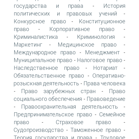
государства и права
История
-
политических и правовых учений
-
Конкурсное право
Конституционное
-
право
Корпоративное право
-
-
Криминалистика
Криминология
-
-
Маркетинг
Медицинское право
-
-
Международное право
Менеджмент
-
-
Муниципальное право
Налоговое право
-
-
Наследственное право
Нотариат
-
-
Обязательственное право
Оперативно-
-
розыскная деятельность
Права человека
-
Право зарубежных стран
Право
-
-
социального обеспечения
Правоведение
-
Правоохранительная деятельность
-
-
Предпринимательское право
Семейное
-
право
Страховое право
-
-
Судопроизводство
Таможенное право
-
-
Теория государства и права
Трудовое
-