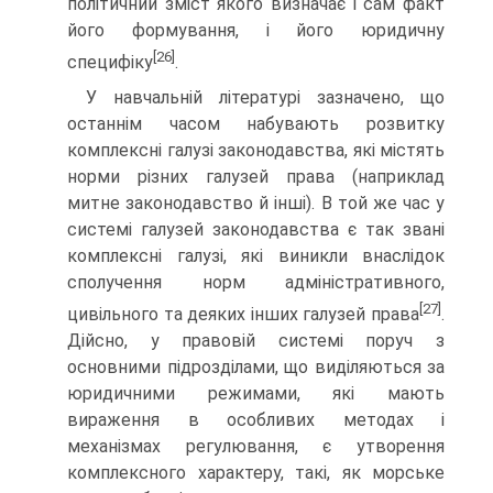
політичний зміст якого визначає і сам факт
його формування, і його юридичну
[26]
специфіку
.
У навчальній літературі зазначено, що
останнім часом набувають розвитку
комплексні галузі законодавства, які мі­стять
норми різних галузей права (наприклад
митне законо­давство й інші). В той же час у
системі галузей законодавства є так звані
комплексні галузі, які виникли внаслідок
сполу­чення норм адміністративного,
[27]
цивільного та деяких інших галузей права
.
Дійсно, у правовій системі поруч з
основними підрозділами, що виділяються за
юридичними режимами, які мають
вираження в особливих методах і
механізмах регулю­вання, є утворення
комплексного характеру, такі, як морське