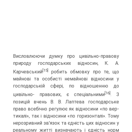
Висловлюючи думку про цивільно-правову
при­роду господарських відносин, К. А.
[15]
Карчевський
робить обмовку про те, що
майнові та особисті немайнові відноси­ни у
господарській сфері, по відношенню до
[16]
цивільно- правових, є спеціальними
. З
позицій вчень В. В. Лаптева господарське
право всебічно регулює як відносини «по вер­
тикалі», так і відносини «по горизонталі». Тому
нерозривний зв'язок та єдність цих відносин у
реальному житті визнача­ють і єдність норм