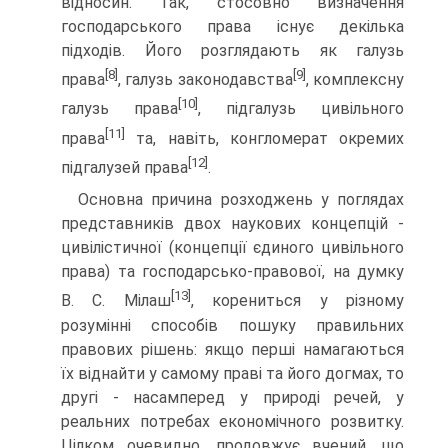
відносин. Так, стосовно визначення
господарсь­кого права існує декілька
підходів. Його розглядають як галузь
[8]
[9]
права
, галузь законодавства
, комплексну
[10]
галузь права
, підгалузь цивільного
[11]
права
та, навіть, конгломерат окремих
[12]
підгалузей права
.
Основна причина розходжень у поглядах
представників двох наукових концепцій -
цивілістичної (концепції єдиного цивільного
права) та господарсько-правової, на думку
[13]
В. С. Мілаш
, корениться у різному
розумінні способів пошу­ку правильних
правових рішень: якщо перші намагаються
їх віднайти у самому праві та його догмах, то
другі - насампе­ред у природі речей, у
реальних потребах економічного роз­витку.
Цілком очевидно, продовжує вчений, що