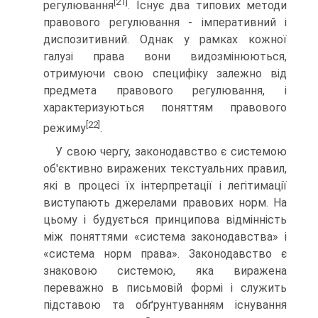
[21]
регулювання
. Існує два типових методи
правового регулювання - імперативний і
диспозитивний. Однак у рам­ках кожної
галузі права вони видозмінюються,
отримуючи свою специфіку залежно від
предмета правового регулювання, і
характеризуються поняттям правового
[22]
режиму
.
У свою чергу, законодавство є системою
об'єктивно ви­ражених текстуальних правил,
які в процесі їх інтерпретації і легітимації
виступають джерелами правових норм. На
цьому і будується принципова відмінність
між поняттями «система законодавства» і
«система норм права». Законодав­ство є
знаковою системою, яка виражена
переважно в письмовій формі і служить
підставою та обґрунтуванням існування