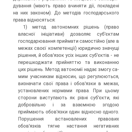
дування (мають право вчиняти дії, покладені
на них зако­ном). До методів господарського
права відносяться:
1) метод автономних рішень (право
власної ініціативи) дозволяє суб'єктам
господарювання приймати самостійно (але в
межах своєї компетенції) юридично значущі
рішення, й обов'язок усіх інших суб'єктів - не
перешкоджати прийняттю та виконанню
цих рішень. Метод автономії надає змогу са­
мим учасникам відносин, що регулюються,
визначати свої права і обов'язки в межах,
установлених нормами права. При цьому
сторони виступають як рівні суб'єкти, які
добро­вільно і за взаємною згодою
приймають обов'язки один від­носно одного.
Порушення встановлених правових
обов'язків тягне настання негативних