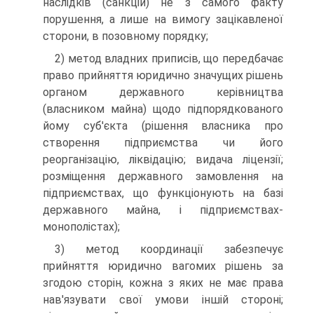
наслідків (санкцій) не з самого факту
порушення, а лише на вимогу зацікавленої
сторони, в позовному порядку;
2) метод владних приписів, що передбачає
право прийнят­тя юридично значущих рішень
органом державного керівни­цтва
(власником майна) щодо підпорядкованого
йому суб'єкта (рішення власника про
створення підприємства чи його
реорганізацію, ліквідацію; видача ліцензії;
розміщення державного замовлення на
підприємствах, що функціонують на базі
державного майна, і підприємствах-
монополістах);
3) метод координації забезпечує
прийняття юридично вагомих рішень за
згодою сторін, кожна з яких не має пра­ва
нав'язувати свої умови іншій стороні;