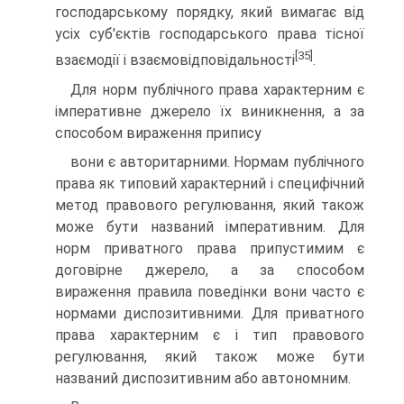
господарському порядку, який вимагає від
усіх суб'єктів господарського права тісної
[35]
взаємодії і взаємовідповідальності
.
Для норм публічного права характерним є
імперативне джерело їх виникнення, а за
способом вираження припису
вони є авторитарними. Нормам публічного
права як типо­вий характерний і специфічний
метод правового регулю­вання, який також
може бути названий імперативним. Для
норм приватного права припустимим є
договірне джерело, а за способом
вираження правила поведінки вони часто є
но­рмами диспозитивними. Для приватного
права характер­ним є і тип правового
регулювання, який також може бути
названий диспозитивним або автономним.