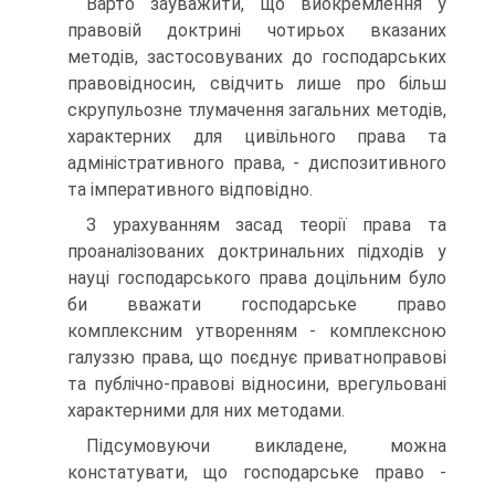
Варто зауважити, що виокремлення у
правовій доктрині чотирьох вказаних
методів, застосовуваних до господарсь­ких
правовідносин, свідчить лише про більш
скрупульозне тлумачення загальних методів,
характерних для цивільного права та
адміністративного права, - диспозитивного
та ім­перативного відповідно.
З урахуванням засад теорії права та
проаналізованих доктринальних підходів у
науці господарського права доці­льним було
би вважати господарське право
комплексним утворенням - комплексною
галуззю права, що поєднує при­ватноправові
та публічно-правові відносини, врегульовані
характерними для них методами.
Підсумовуючи викладене, можна
констатувати, що гос­подарське право -