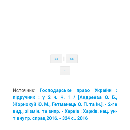
|
<<
>>
↑
Источник:
Господарське право України :
підручник : у 2 ч. Ч. 1 / [Андреева О. Б.,
Жорнокуй Ю. М., Гетманець О. П. та ін.]. - 2-ге
вид., зі змін. та випр. - Харків : Харків. нац. ун-
т внутр. справ,2016. - 324 с.. 2016