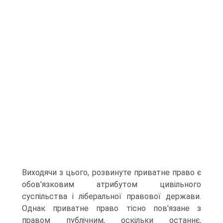
Виходячи з цього, розвинуте приватне право є
обов'язковим атрибутом циві­льного
суспільства і ліберальної правової держави.
Однак приватне право тісно пов'язане з
правом публічним, оскіль­ки останнє,