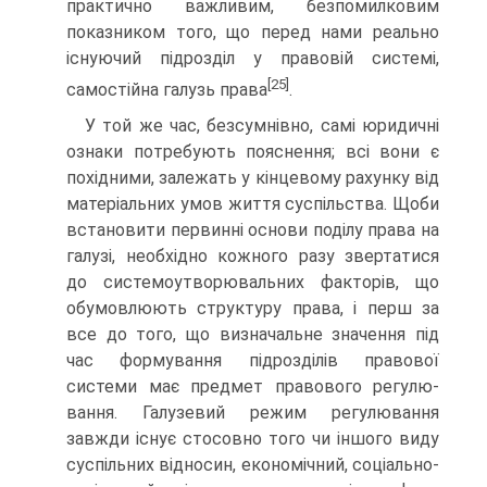
практично важливим, безпомилковим
показником того, що перед нами реально
існуючий підрозділ у правовій системі,
[25]
самостійна галузь права
.
У той же час, безсумнівно, самі юридичні
ознаки потре­бують пояснення; всі вони є
похідними, залежать у кінцево­му рахунку від
матеріальних умов життя суспільства. Щоби
встановити первинні основи поділу права на
галузі, необ­хідно кожного разу звертатися
до системоутворювальних факторів, що
обумовлюють структуру права, і перш за
все до того, що визначальне значення під
час формування під­розділів правової
системи має предмет правового регулю­
вання. Галузевий режим регулювання
завжди існує стосов­но того чи іншого виду
суспільних відносин, економічний, соціально-