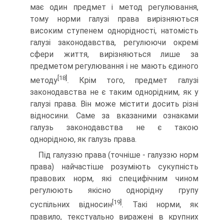
має один предмет і метод регулювання,
тому норми галузі права вирізняються
високим ступенем однорідності, натомість
галузі законодав­ства, регулюючи окремі
сфери життя, вирізняються лише за
предметом регулювання і не мають єдиного
[18]
методу
. Крім того, предмет галузі
законодавства не є таким однорідним, як у
галузі права. Він може містити досить різні
відносини. Саме за вказаними ознаками
галузь законодавства не є та­кою
однорідною, як галузь права.
Під галуззю права (точніше - галуззю норм
права) найчас­тіше розуміють сукупність
правових норм, які специфічним чином
регулюють якісно однорідну групу
[19]
суспільних відно­син
. Такі норми, як
правило, текстуально виражені в крупних