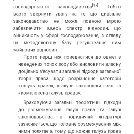
[17]
господарського законодавства
. Тобто
варто звернути увагу на те, що цивільне
законодавство не може повною мірою
забезпечити ввесь спектр відносин, що
виникають у сфері господарювання, з огляду
на методологі­чну базу регулювання ним
майнових відносин.
Проте перш ніж приєднатися до однієї з
наведених точок зору або висловити власну
доцільно з'ясувати загальні підхо­ди загальної
теорії права щодо розрізнення категорій
«галузь права», «галузь законодавства» та
«комплексна галузь права».
Враховуючи загальні теоретичні підходи
до розмежу­вання галузі права та галузі
законодавства, в юридичній літературі
зазначається, що головне розмежування між
ни­ми полягає в тому, що кожна галузь права