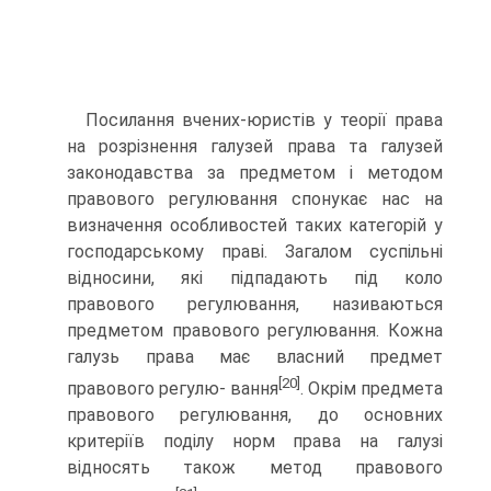
Посилання вчених-юристів у теорії права
на розрізнення галузей права та галузей
законодавства за предметом і мето­дом
правового регулювання спонукає нас на
визначення осо­бливостей таких категорій у
господарському праві. Загалом суспільні
відносини, які підпадають під коло
правового регу­лювання, називаються
предметом правового регулювання. Кожна
галузь права має власний предмет
[20]
правового регулю- вання
. Окрім предмета
правового регулювання, до основних
критеріїв поділу норм права на галузі
відносять також метод правового