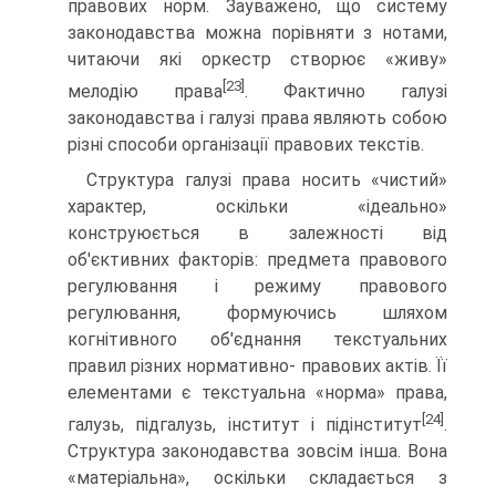
правових норм. Зауважено, що систему
законо­давства можна порівняти з нотами,
читаючи які оркестр створює «живу»
[23]
мелодію права
. Фактично галузі
законодав­ства і галузі права являють собою
різні способи організації правових текстів.
Структура галузі права носить «чистий»
характер, оскі­льки «ідеально»
конструюється в залежності від
об'єктивних факторів: предмета правового
регулювання і режиму пра­вового
регулювання, формуючись шляхом
когнітивного об'єднання текстуальних
правил різних нормативно- правових актів. Її
елементами є текстуальна «норма» права,
[24]
галузь, підгалузь, інститут і підінститут
.
Структура законо­давства зовсім інша. Вона
«матеріальна», оскільки склада­ється з