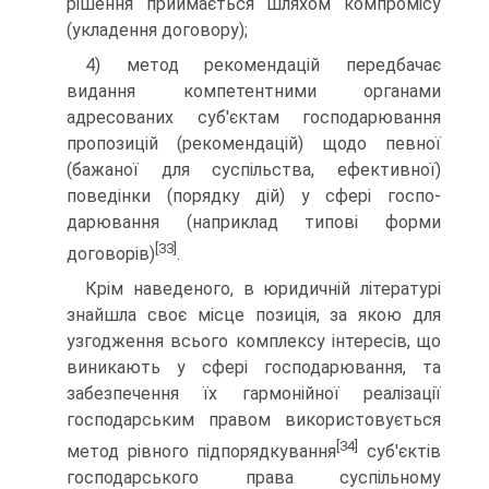
рішення прийма­ється шляхом компромісу
(укладення договору);
4) метод рекомендацій передбачає
видання компетент­ними органами
адресованих суб'єктам господарювання
пропозицій (рекомендацій) щодо певної
(бажаної для суспі­льства, ефективної)
поведінки (порядку дій) у сфері госпо­
дарювання (наприклад типові форми
[33]
договорів)
.
Крім наведеного, в юридичній літературі
знайшла своє місце позиція, за якою для
узгодження всього комплексу інтересів, що
виникають у сфері господарювання, та
забез­печення їх гармонійної реалізації
господарським правом використовується
[34]
метод рівного підпорядкування
суб'єктів
господарського права суспільному