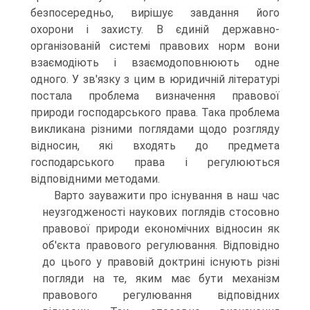
безпосередньо, вирішує завдання його
охорони і захисту. В єдиній державно-
організованій системі правових норм вони
взаємодіють і взаємодоповнюють одне
одного. У зв'язку з цим в юридичній літературі
постала проблема ви­значення правової
природи господарського права. Така проблема
викликана різними поглядами щодо розгляду
від­носин, які входять до предмета
господарського права і регу­люються
відповідними методами.
Варто зауважити про існування в наш час
неузгодже­ності наукових поглядів стосовно
правової природи еконо­мічних відносин як
об'єкта правового регулювання. Відпо­відно
до цього у правовій доктрині існують різні
погляди на те, яким має бути механізм
правового регулювання від­повідних