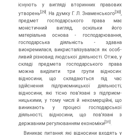
існують у вигляді вторин­них правових
[29]
[30]
утворень
. На думку Г. Л. Знаменського
,
пред­мет господарського права має
моністичний вигляд, оскільки його
матеріальна основа - господарювання,
господарська ді­яльність - здавна
виокремилася, викристалізувалася як особ­
ливий різновид людської діяльності. Отже, у
складі предмета господарського права
можна виділити три групи відносин:
відносини, що складаються під час
здійснення підприємни­цької діяльності;
відносини, які тісно пов'язані з підприєм­
ницькими, у тому числі й некомерційні, що
виникають у процесі господарської
діяльності; відносини, що пов'язані з
[31]
державним регулюванням економіки
.
Виникає питання: які відносини входять у