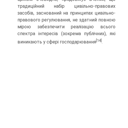
традицій­ний набір цивільно-правових
засобів, заснований на принципах цивільно-
правового регулювання, не здатний повною
мірою забезпечити реалізацію всього
спектра інте­ресів (зокрема публічних), які
[14]
виникають у сфері господа­рювання
.