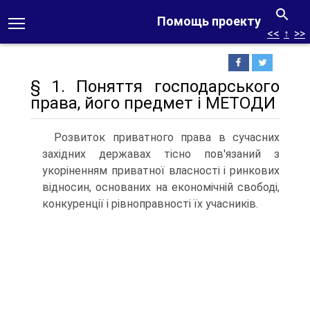
Помощь проекту
<<
↑
>>
§ 1. Поняття господарського
права, його предмет і МЕТОДИ
Розвиток приватного права в сучасних
західних держа­вах тісно пов'язаний з
укоріненням приватної власності і ринкових
відносин, основаних на економічній свободі,
кон­куренції і рівноправності їх учасників.