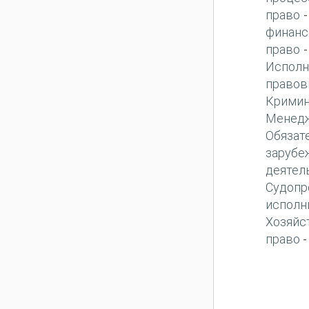
право
финанс
право
Исполн
правов
Кримин
Менед
Обязат
зарубе
деятел
Судопр
исполн
Хозяйс
право