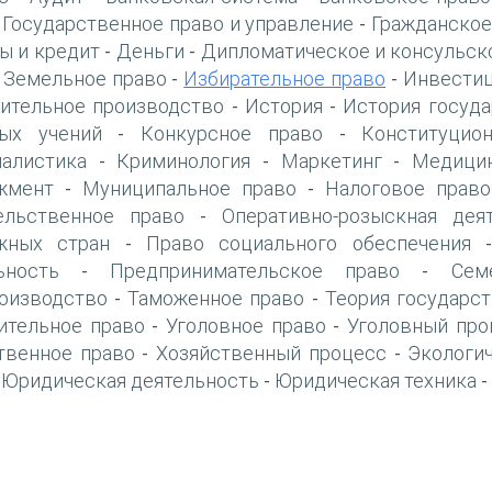
Государственное право и управление
Гражданское
-
-
ы и кредит
Деньги
Дипломатическое и консульск
-
-
Земельное право
Избирательное право
Инвестиц
-
-
-
ительное производство
История
История госуда
-
-
ых учений
Конкурсное право
Конституцио
-
-
алистика
Криминология
Маркетинг
Медици
-
-
-
жмент
Муниципальное право
Налоговое право
-
-
ельственное право
Оперативно-розыскная дея
-
жных стран
Право социального обеспечения
-
ьность
Предпринимательское право
Сем
-
-
оизводство
Таможенное право
Теория государст
-
-
ительное право
Уголовное право
Уголовный про
-
-
твенное право
Хозяйственный процесс
Экологи
-
-
Юридическая деятельность
Юридическая техника
-
-
-