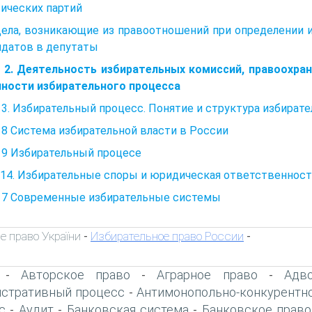
ических партий
Дела, возникающие из правоотношений при определении 
идатов в депутаты
а 2. Деятельность избирательных комиссий, правоохра
нности избирательного процесса
 3. Избирательный процесс. Понятие и структура избират
 8 Система избирательной власти в России
 9 Избирательный процесе
14. Избирательные споры и юридическая ответственност
а 7 Современные избирательные системы
е право України
Избирательное право России
-
-
Авторское право
Аграрное право
Адво
-
-
-
стративный процесс
Антимонопольно-конкурентн
-
с
Аудит
Банковская система
Банковское право
-
-
-