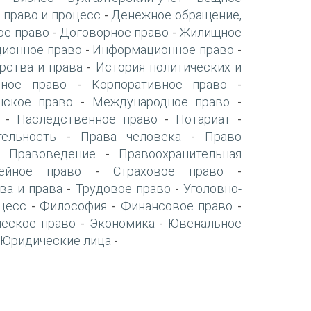
 право и процесс
Денежное обращение,
-
ое право
Договорное право
Жилищное
-
-
ионное право
Информационное право
-
-
рства и права
История политических и
-
нное право
Корпоративное право
-
-
нское право
Международное право
-
-
Наследственное право
Нотариат
-
-
-
тельность
Права человека
Право
-
-
Правоведение
Правоохранительная
-
-
ейное право
Страховое право
-
-
ва и права
Трудовое право
Уголовно-
-
-
цесс
Философия
Финансовое право
-
-
-
ческое право
Экономика
Ювенальное
-
-
Юридические лица
-