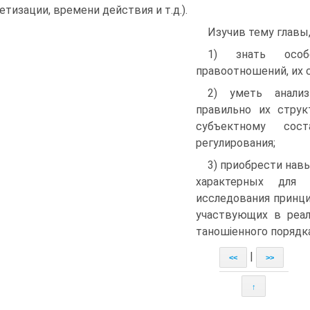
етизации, времени действия и т.д.).
Изучив тему главы
1) знать особе
правоотношений, их 
2) уметь анализ
правильно их струк
субъектному сос
регулирования;
3) приобрести нав
характерных для 
исследования принци
участвующих в реал
таношіенного порядк
|
<<
>>
↑