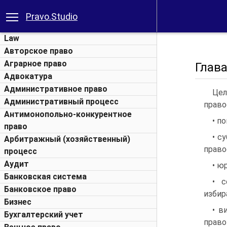
Pravo.Studio
Law
Авторское право
Аграрное право
Глав
Адвокатура
Административное право
Цел
Административный процесс
право
Антимонопольно-конкурентное
• п
право
• с
Арбитражный (хозяйственный)
право
процесс
Аудит
• ю
Банковская система
• с
Банковское право
избир
Бизнес
• в
Бухгалтерский учет
право