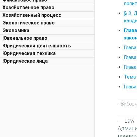
полит
Хозяйственное право
§ 3. 
Хозяйственный процесс
канд
Экологическое право
Глав
Экономика
зако
Ювенальное право
Юридическая деятельность
Глава
Юридическая техника
Глава
Юридические лица
Глава
Тема 
Глав
Виборч
-
Law
-
Админи
процес