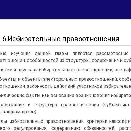
а 6 Избирательные правоотношения
ью изучения данной главы является рассмотрение 
отношений, особенностей их структуры, содержания и суб
онятие и признаки избирательных правоотношений; специ
убъекты и объекты электоральных правоотношений; особ
отношений; законность действий участников избиратель
ридические факты как основание возникновения избирате
одержание и структура правоотношения (субъектив
ательном праве)
иды избирательных правоотношений, критерии классифи
вого регулирования, содержанию обязанностей, рас