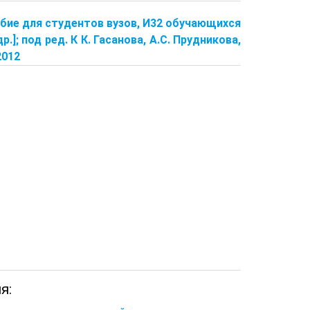
собие для студентов вузов, И32 обучающихся
]; под ред. К К. Гасанова, А.С. Прудникова,
2012
я: