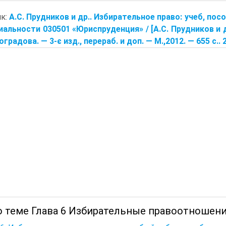
ик:
А.С. Прудников и др.. Избирательное право: учеб, по
иальности 030501 «Юриспруденция» / [А.С. Прудников и др.
оградова. — 3-є изд., перераб. и доп. — М.,2012. — 655 с.. 
о теме Глава 6 Избирательные правоотношени