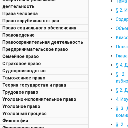
Тема
деятельность
§ 2.
Права человека
Соде
Право зарубежных стран
Право социального обеспечения
Объе
Правоведение
Клас
Правоохранительная деятельность
Поня
Предпринимательское право
Глава
Семейное право
Страховое право
§ 4. 
Судопроизводство
§ 2.
Таможенное право
изби
Теория государства и права
§ 2. 
Трудовое право
4. Из
Уголовно-исполнительное право
Уголовное право
§ 3.
Уголовный процесс
коми
Философия
§ 2.
Финансовое право