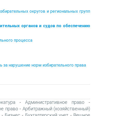
избирательных округов и региональных групп
нительных органов и судов по обеспечению
ельного процесса
ь за нарушение норм избирательного права
катура
Административное право
-
-
ое право
Арбитражный (хозяйственный)
-
Бизнес
Бухгалтерский учет
Вещное
-
-
-