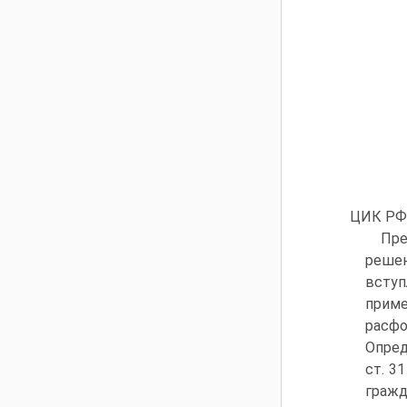
ЦИК РФ 
Пре
решен
всту
приме
расфо
Опред
ст. 3
гражд