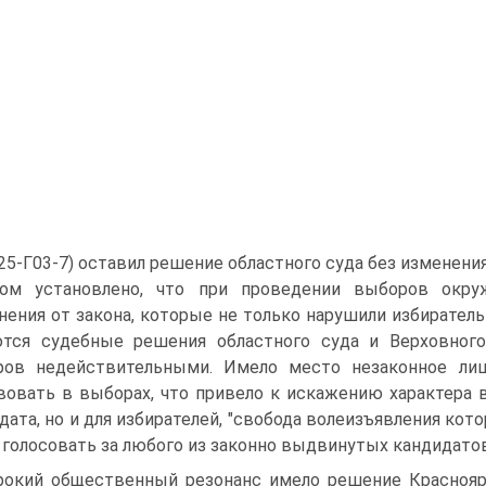
 25-Г03-7) оставил решение областного суда без изменения
ом установлено, что при проведении выборов окру
нения от закона, которые не только нарушили избиратель
тся судебные решения областного суда и Верховног
ров недействительными. Имело место незаконное ли
вовать в выборах, что привело к искажению характера 
дата, но и для избирателей, "свобода волеизъявления ко
 голосовать за любого из законно выдвинутых кандидатов
окий общественный резонанс имело решение Красноярск