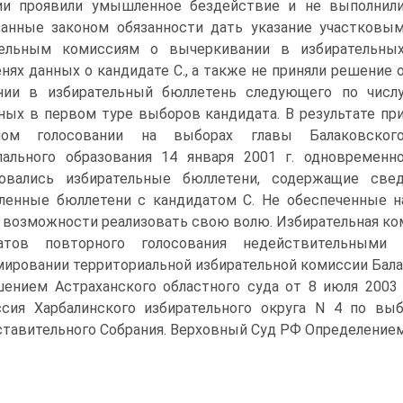
ии проявили умышленное бездействие и не выполнил
анные законом обязанности дать указание участковы
тельным комиссиям о вычеркивании в избирательны
нях данных о кандидате С., а также не приняли решение 
нии в избирательный бюллетень следующего по числ
ных в первом туре выборов кандидата. В результате пр
ном голосовании на выборах главы Балаковског
ального образования 14 января 2001 г. одновременн
зовались избирательные бюллетени, содержащие све
вленные бюллетени с кандидатом С. Не обеспеченные 
возможности реализовать свою волю. Избирательная ком
татов повторного голосования недействительным
ировании территориальной избирательной комиссии Бала
ением Астраханского областного суда от 8 июля 2003 
сия Харбалинского избирательного округа N 4 по выб
тавительного Собрания. Верховный Суд РФ Определением 