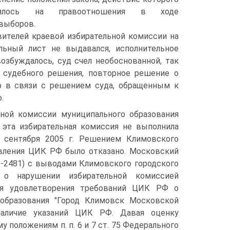
нялось на правоотношения в ходе
выборов.
ителей краевой избирательной комиссии на
ельный лист не выдавался, исполнительное
озбуждалось, суд счел необоснованной, так
 судебного решения, повторное решение о
о в связи с решением суда, обращенным к
.
ной комиссии муниципального образования
 эта избирательная комиссия не выполнила
 сентября 2005 г. Решением Климовского
аявления ЦИК РФ было отказано. Московский
33-2481) с выводами Климовского городского
 о нарушении избирательной комиссией
для удовлетворения требований ЦИК РФ о
 образования "Город Климовск Московской
наличие указаний ЦИК РФ. Давая оценку
оложениям п. п. 6 и 7 ст. 75 Федерального