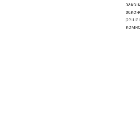
закон
закон
решен
комис