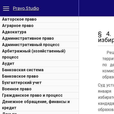
Pravo.Studio
Авторское право
Аграрное право
Адвокатура
§ 4.
Административное право
изби
Административный процесс
Арбитражный (хозяйственный)
Реш
процесс
терри
Аудит
по д
Банковская система
коми
Банковское право
образ
Бухгалтерский учет
Суд уст
Военное право
января
Гражданское право и процесс
избират
Денежное обращение, финансы и
кандида
кредит
образо