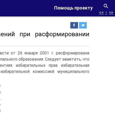
Помощь проекту
<<
↑
>>
шений при расформировании
асти от 26 января 2001 г. расформирована
ального образования. Следует заметить, что
нтиях избирательных прав избирательная
избирательной комиссией муниципального
9
й
.
о
й