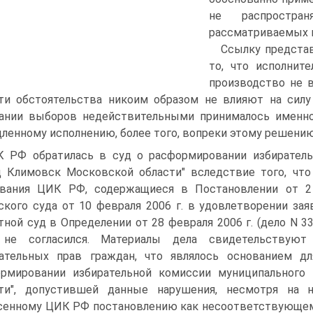
не распростра
рассматриваемых 
Ссылку представ
то, что исполнит
производство не в
ти обстоятельства никоим образом не влияют на силу
ании выборов недействительными принималось именн
ленному исполнению, более того, вопреки этому решению
 РФ обратилась в суд о расформировании избиратель
д Климовск Московской области" вследствие того, что
ования ЦИК РФ, содержащиеся в Постановлении от 2
ского суда от 10 февраля 2006 г. в удовлетворении з
тной суд в Определении от 28 февраля 2006 г. (дело N 
 не согласился. Материалы дела свидетельствуют
рательных прав граждан, что являлось основанием 
рмировании избирательной комиссии муниципального
сти", допустившей данные нарушения, несмотря на 
енному ЦИК РФ постановлению как несоответствующему п