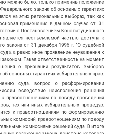
иссию можно было, только применив положение
 Федерального закона об основных гарантиях
лся на этих региональных выборах, так как
основал применение в данном случае ст. 31
етствии с Постановлением Конституционного
а является неотъемлемой частью доступа к
го закона от 31 декабря 1996 г. "О судебной
уда, а равно иное проявление неуважения к
 законом. Такая ответственность на момент
ешения о признании результатов выборов
 об основных гарантиях избирательных прав.
нению суда, вопрос о расформировании
миссии вследствие неисполнения решения
я к правоотношениям по поводу проведения
ров, тех или иных избирательных процедур.
сится к правоотношениям по формированию
ьных комиссий, правоотношениям по поводу
тельными комиссиями решений суда. В итоге
нение положения закона, действие которого