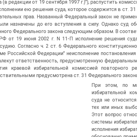
а (в редакции от 19 сентября 1997 г.)"), распустить ком
сполнении ею решения суда, которое содержится в ст. 31
ательных прав. Названный Федеральный закон не применя
ыли назначены до его вступления в силу. Однако суд об
нного Федерального закона следующим образом. В соотв
РФ от 19 июня 2002 г. N 11-П исполнение решения суд
судию. Согласно ч. 2 ст. 6 Федерального конституционно
ме Российской Федерации" неисполнение постановления с
влекут ответственность, предусмотренную федеральным
ятия краевой избирательной комиссией повторного р
ствительными предусмотрена ст. 31 Федерального закона
При этом, по м
избирательной ко
суда не относитс
тех или иных выбо
Этот вопрос отно
системы избирател
исполнения избира
обоснованно приме