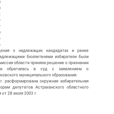
и
м
х
о
у
и
о
о
дения о надлежащих кандидатах и ранее
надлежащими бюллетенями избиратели были
иссия области приняла решение о признании
и и обратилась в суд с заявлением о
ковского муниципального образования.
г. расформирована окружная избирательная
орам депутатов Астраханского областного
от 28 июля 2003 г.