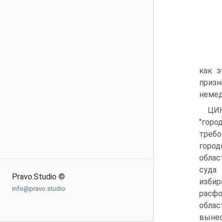
как э
призн
немед
ЦИК
"горо
треб
город
облас
суда
Pravo.Studio ©
изби
info@pravo.studio
расфо
обла
вынес