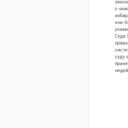
закон
о неи
избир
они б
указа
Суда 
право
систе
суду 
прин
недей