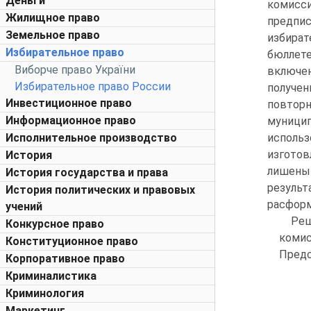
Деньги
комисс
Жилищное право
предпис
Земельное право
избира
Избирательное право
бюллете
Виборче право України
включе
Избирательное право России
получен
Инвестиционное право
повтор
Информационное право
муницип
Исполнительное производство
исполь
изгото
История
лишены 
История государства и права
резуль
История политических и правовых
расформ
учений
Реш
Конкурсное право
комис
Конституционное право
Предс
Корпоративное право
Криминалистика
Криминология
Маркетинг