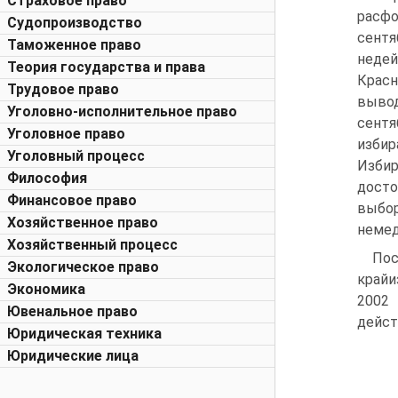
Страховое право
расфо
Судопроизводство
сентя
Таможенное право
неде
Теория государства и права
Красн
Трудовое право
вывод
Уголовно-исполнительное право
сент
Уголовное право
избир
Уголовный процесс
Избир
Философия
досто
Финансовое право
выбор
Хозяйственное право
немед
Хозяйственный процесс
Пос
Экологическое право
крайи
Экономика
2002
Ювенальное право
дейст
Юридическая техника
Юридические лица