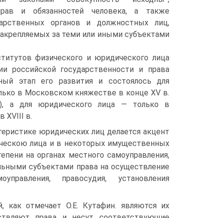
рав и обязанностей человека, а также
дарственных органов и должностных лиц,
акрепляемых за теми или иными субъектами
ститутов физического и юридического лица
ии российской государственности и права
ный этап его развития и состоялось для
лько в Московском княжестве в конце XV в.
.), а для юридического лица — только в
 XVIII в.
ктеристике юридических лиц делается акцент
ическою лица и в некоторых имущественных
епени на органах местного самоуправления,
льными субъектами права на осуществление
управления, правосудия, установления
 как отмечает О.Е. Кутафин. являются их
ствляют права и несут соответствующие