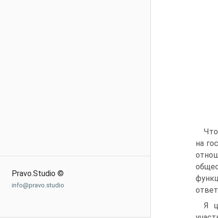
Что
на го
отнош
общес
Pravo.Studio ©
функ
info@pravo.studio
ответ
Я ц
учас