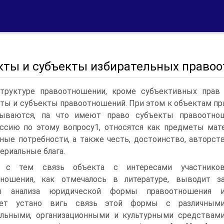
кты и субъекты избирательных право
труктуре правоотношении, кроме субъективных прав 
ты и субъекты правоотношений. При этом к объектам прав
дываются, па что имеют право субъекты правоотнош
ссию по этому вопросу1, относятся как предметы мате
ные потребности, а также честь, достоинство, авторст
ериальные блага.
 с тем связь объекта с интересами участнико
тношения, как отмечалось в литературе, выводит з
ы анализа юридической формы правоотношения 
яет устано вигь связь этой формы с различным
альными, организационными и культурными средствам