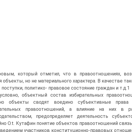
ровым, который отметил, что в правоотношениях, во
 объекты, но не материального характера. В качестве т
, поступки, политико- правовое состояние граждан и т.д.1
условно, объектный состав избирательных правоотно
но объекты сводят воедино субъективные права 
рательных правоотношений, а влияние на них в ра
одательством, предопределяет деятельность субъекто
йно O.t. Кутафин понятие объектов правоотношений связы
оведением участников конституционно-правовых отноше