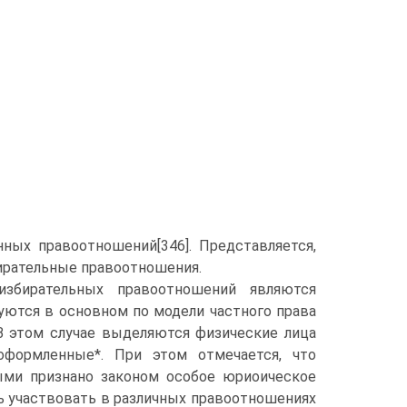
ых правоотношений[346]. Представляется,
бирательные правоотношения.
збирательных правоотношений являются
уются в основном по модели частного права
В этом случае выделяются физические лица
 оформленные*. При этом отмечается, что
рыми признано законом особое юриоическое
ь участвовать в различных правоотношениях