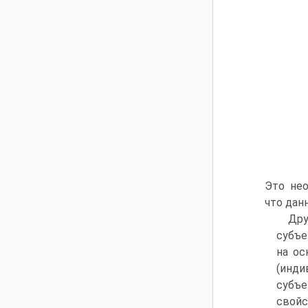
Это нео
что дан
Др
субъе
на ос
(инди
субъе
свойс