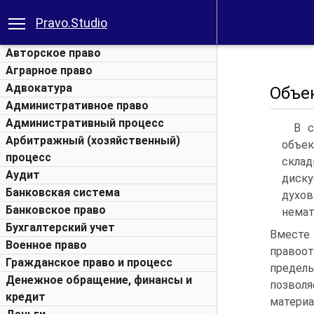
Pravo.Studio
Авторское право
Аграрное право
Адвокатура
Объе
Административное право
Административный процесс
В с
Арбитражный (хозяйственный)
объек
процесс
скла
Аудит
диску
Банковская система
духов
Банковское право
немат
Бухгалтерский учет
Вместе
Военное право
правоо
Гражданское право и процесс
предел
Денежное обращение, финансы и
позвол
кредит
матери