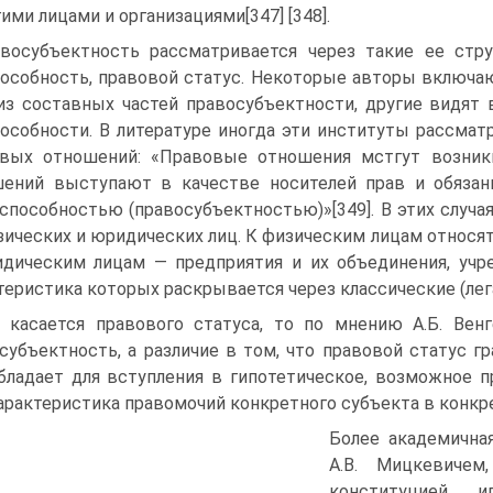
гими лицами и организациями[347] [348].
восубъектность рассматривается через такие ее стру
особность, правовой статус. Некоторые авторы включают
из составных частей правосубъектности, другие видят
особности. В литературе иногда эти институты рассма
вых отношений: «Правовые отношения мстгут возник
ений выступают в качестве носителей прав и обяза
способностью (правосубъектностью)»[349]. В этих случ
зических и юридических лиц. К физическим лицам относят
дическим лицам — предприятия и их объединения, учре
теристика которых раскрывается через классические (лег
 касается правового статуса, то по мнению А.Б. Вен
субъектность, а различие в том, что правовой статус г
бладает для вступления в гипотетическое, возможное 
арактеристика правомочий конкретного субъекта в конкр
Более академичная
А.В. Мицкевичем
конституцией и