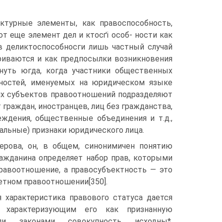
ктурные элементы, как правоспособность,
 еще элемент дел и ктосґі особ- ности как
 в деликтоспособносги лишь частный случай
триваются и как предпосылки возникновения
нуть югда, когда участники общественных
нностей, именуемых на юридическом языке
аях субъектов правоотношений подразделяют
 граждан, иностранцев, лиц без гражданства,
ждения, общественные объединения и т.д.,
альные) признаки юридического лица.
герова, он, в общем, синонимичен понятию
ражданина определяет набор прав, которыми
правоотношение, а правосубъектность — это
етном правоотношении[350].
 характеристика правового статуса дается
, характеризующим его как признанную
ли законами совокупность исходны*,