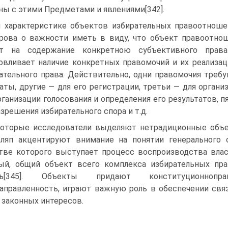
ны с этими Предметами и явлениями[342].
 характеристике объектов избирательных правоотношен
рова о важности иметь в виду, что объект правоотно
ет на содержание конкретною субъективного права 
овливает наличие конкретных правомочий и их реализац
ательного права. Действительно, одни правомочия треб
аты, другие — для его регистрации, третьи — для орган
рганизации голосования и определения его результатов, 
азрешения избирательного спора и т.д.
оторые исследователи выделяют нетрадиционные объек
ляп акцентируют внимание на понятии генерального 
тве которого выступает процесс воспроизводства влас
ый, общий объект всего комплекса избирательных пра
ть[345]. Объекты придают конституционнопр
аправленность, играют важную роль в обеспечении свя
 законных интересов.