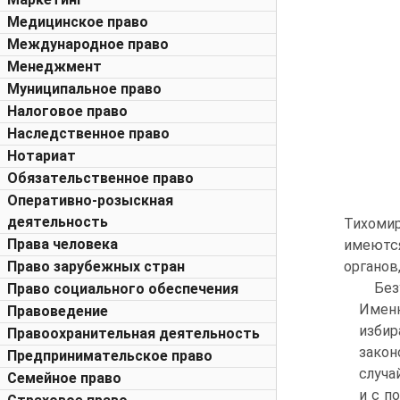
Медицинское право
Международное право
Менеджмент
Муниципальное право
Налоговое право
Наследственное право
Нотариат
Обязательственное право
Оперативно-розыскная
деятельность
Тихоми
Права человека
имеются
Право зарубежных стран
органов
Без
Право социального обеспечения
Имен
Правоведение
изби
Правоохранительная деятельность
закон
Предпринимательское право
случа
Семейное право
и с п