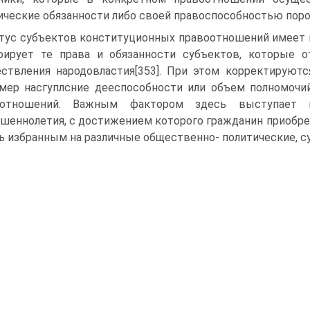
ческие обязанности либо своей правоспособностью поро
тус субъектов конституционных правоотношений имеет 
рирует те права и обязанности субъектов, которые 
ствления народовластия[353]. При этом корректируют
мер насгуплсние дееспособности или объем полномочи
оотношений. Важным фактором здесь выступает и
шеннолетия, с достижением которого гражданин приобрет
ь избранным на различные общественно- политические, 