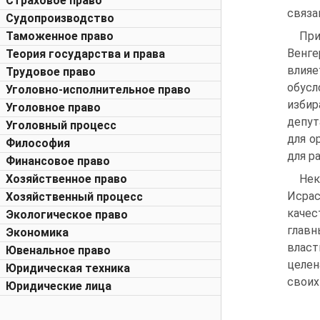
Страховое право
связа
Судопроизводство
Таможенное право
При
Венге
Теория государства и права
влия
Трудовое право
обусл
Уголовно-исполнительное право
избир
Уголовное право
депут
Уголовный процесс
для о
Философия
для р
Финансовое право
Хозяйственное право
Нек
Исрас
Хозяйственный процесс
качес
Экологическое право
главн
Экономика
влас
Ювенальное право
целен
Юридическая техника
своих
Юридические лица