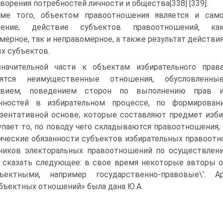
ворения потребностей личности и общества[338] [339].
ме того, объектом правоотношения является и сам
дение, действие субъектов правоотношений, ка
мерное, так и неправомерное, а также результат действи
х субъектов.
начительной части к объектам избирательного прав
сятся неимущественные отношения, обусловленны
твием, поведением сторон по выполнению прав 
анностей в избирательном процессе, по формирован
зентативной основе, которые составляют предмет изби
пает то, по поводу чего складываются правоотношения,
ческие обязанности субъектов избирательных правоотно
ников электоральных правоотношений по осуществлени
 сказать следующее: в свое время некоторые авторы о
бъектными, например государственно-правовые\'. 
бъектных отношений» была дана Ю.А.