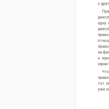
с дру
Пра
деесп
одну 
деесп
право
отнош
право
на фи
к юри
харак
Что
право
тот о
уже х