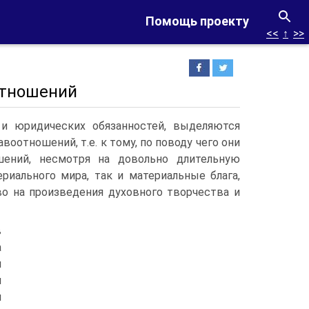
Помощь проекту
<<
↑
>>
отношений
и юридических обязанностей, выделяются
оотношений, т.е. к тому, по поводу чего они
ений, несмотря на довольно длительную
риального мира, так и материальные блага,
во на произведения духовного творчества и
в
а
и
и
и