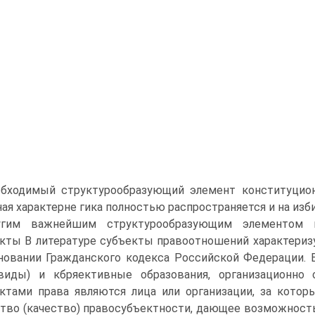
бходимый структурообразующий элемент конституционн
ная характерне гика полностью распространяется и на из
угим важнейшим структурообразующим элементом и
кты В литературе субъекты правоотношений характериз
новании Гражданского кодекса Российской Федерации. 
виды) и кбряективные образования, организационно
ктами права являются лица или организации, за кото
тво (качество) правосубъектности, дающее возможност