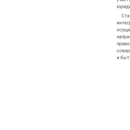
юриди
Ста
интег
осуще
напри
прав
совер
и быт