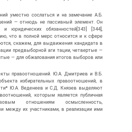
ий уместно сослаться и на замечание А.Б.
шений — отнюдь не пассивный элемент. Он
и юридических обязанностей[343] [344],
ию, что в полной мерс относится и к сфере
уются, скажем, для выдвижения кандидата в
изации предвыборной аги тации, четвертые —
пятые — для обжалования итогов выборов или
ты правоотношений. Ю.А. Дмитриев и В.Б.
объекта избирательных правоотношений, в
ти* Ю.А. Веденеев и С.Д. Князев выделяют
воотношений, которым является публичная
авовым отношениям осмысленность,
зи между их участниками, в реализации ими