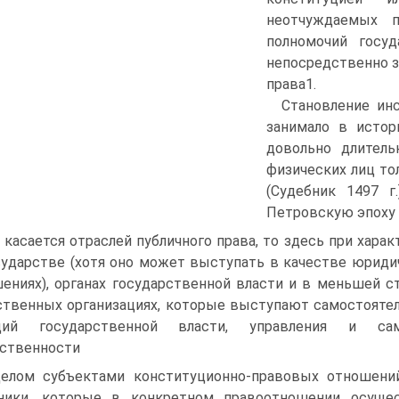
неотчуждаемых п
полномочий госу
непосредственно з
права1.
Становление ин
занимало в истор
довольно длитель
физических лиц то
(Судебник 1497 г
Петровскую эпоху в
 касается отраслей публичного права, то здесь при хара
сударстве (хотя оно может выступать в качестве юрид
ениях), органах государственной власти и в меньшей ст
твенных организациях, которые выступают самостояте
ций государственной власти, управления и само
ственности
елом субъектами конституционно-правовых отношений,
тники, которые в конкретном правоотношении осуще