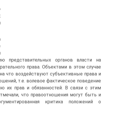
о
к
я
а
е
и
ию представительных органов власти на
рательного права. Объектами в этом случае
 на что воздействуют субъективные права и
шений, т.е. волевое фактическое поведение
ю их прав и обязанностей. В связи с этим
тмечали, что правоотношения могут быть и
Аргументированная критика положений о