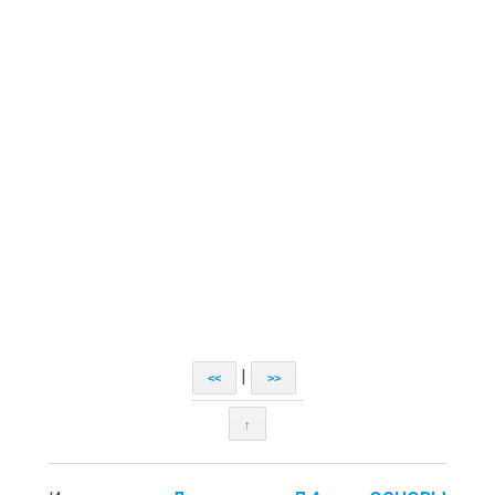
|
<<
>>
↑