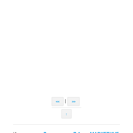
|
<<
>>
↑