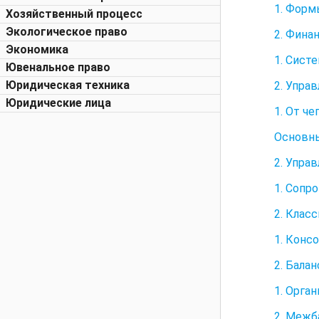
1. Форм
Хозяйственный процесс
Экологическое право
2. Фина
Экономика
1. Сист
Ювенальное право
Юридическая техника
2. Упра
Юридические лица
1. От ч
Основны
2. Упра
1. Сопр
2. Клас
1. Конс
2. Балан
1. Орга
2. Межб