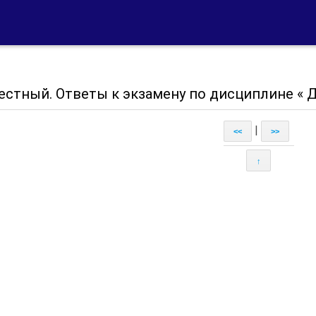
стный. Ответы к экзамену по дисциплине « Де
|
<<
>>
↑