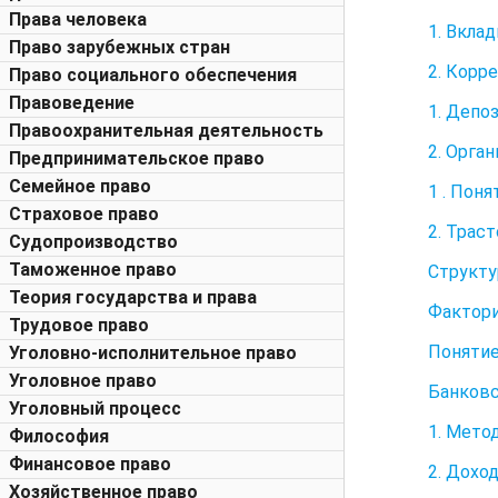
Права человека
1. Вкла
Право зарубежных стран
2. Корр
Право социального обеспечения
Правоведение
1. Депо
Правоохранительная деятельность
2. Орга
Предпринимательское право
Семейное право
1 . Пон
Страховое право
2. Трас
Судопроизводство
Таможенное право
Структу
Теория государства и права
Фактори
Трудовое право
Понятие
Уголовно-исполнительное право
Уголовное право
Банковс
Уголовный процесс
1. Мето
Философия
Финансовое право
2. Дохо
Хозяйственное право