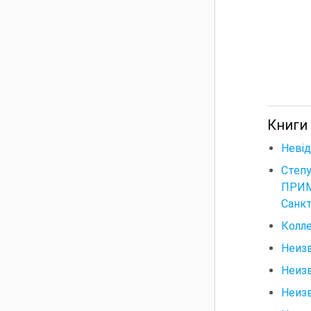
Книги
Невід
Степ
ПРИМ
Санкт
Колле
Неизв
Неизв
Неизв