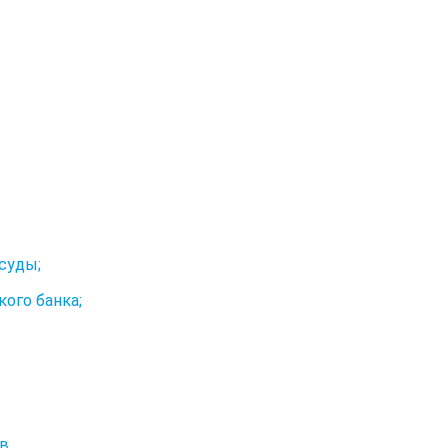
суды;
ого банка;
ов