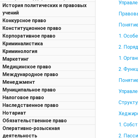
Управле
История политических и правовых
учений
Правовы
Конкурсное право
Понятие
Конституционное право
1. Особ
Корпоративное право
Криминалистика
2. Поря
Криминология
1. Орга
Маркетинг
Медицинское право
2. Функ
Международное право
Понятие
Менеджмент
Муниципальное право
Управл
Налоговое право
Структу
Наследственное право
Нотариат
Хеджир
Обязательственное право
1. Собс
Оперативно-розыскная
2. Пасс
деятельность