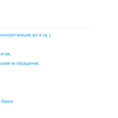
ьюритизация, ipo и тд. );
ития;
овия их обращения;
 банка.