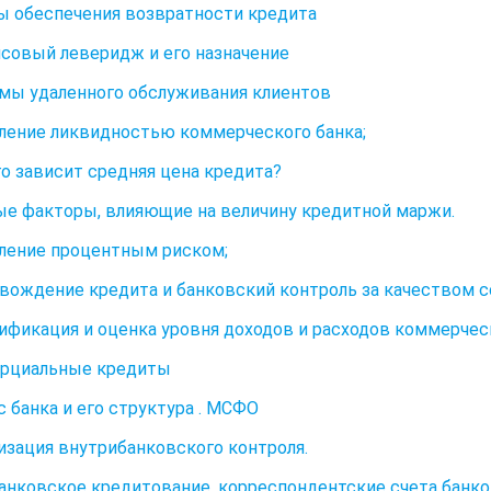
ы обеспечения возвратности кредита
нсовый леверидж и его назначение
емы удаленного обслуживания клиентов
вление ликвидностью коммерческого банка;
его зависит средняя цена кредита?
е факторы, влияющие на величину кредитной маржи.
вление процентным риском;
овождение кредита и банковский контроль за качеством с
сификация и оценка уровня доходов и расходов коммерческ
орциальные кредиты
с банка и его структура . МСФО
низация внутрибанковского контроля.
анковское кредитование, корреспондентские счета банк