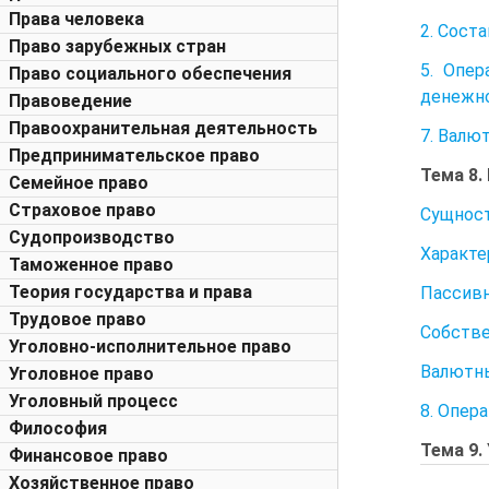
Права человека
2. Сост
Право зарубежных стран
5. Опе
Право социального обеспечения
денежно
Правоведение
Правоохранительная деятельность
7. Валю
Предпринимательское право
Тема 8.
Семейное право
Страховое право
Сущност
Судопроизводство
Характе
Таможенное право
Теория государства и права
Пассивн
Трудовое право
Собстве
Уголовно-исполнительное право
Валютны
Уголовное право
Уголовный процесс
8. Опер
Философия
Тема 9.
Финансовое право
Хозяйственное право