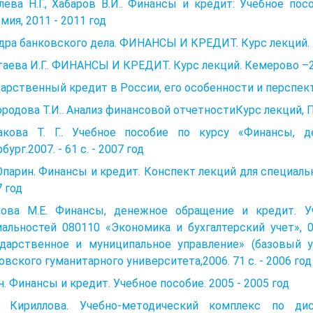
лева Н.Г., Хабаров В.И.. Финансы и кредит: Учебное п
мия, 2011 - 2011 год
ра банковского дела. ФИНАНСЫ И КРЕДИТ. Курс лекций. 
аева И.Г.. ФИНАНСЫ И КРЕДИТ. Курс лекций. Кемерово –2
арственный кредит в России, его особенности и перспект
родова Т.И.. Анализ финансовой отчетностиКурс лекций, П
акова Т. Г.. Учебное пособие по курсу «Финансы, 
бург.2007. - 61 с. - 2007 год
Опарин. Финансы и кредит. Конспект лекций для специаль
7 год
нова М.Е. Финансы, денежное обращение и кредит. У
иальностей 080110 «Экономика и бухгалтерский учет», 
ударственное и муниципальное управление» (базовый ур
вского гуманитарного университета,2006. 71 с. - 2006 год
. Финансы и кредит. Учебное пособие. 2005 - 2005 год
. Кириллова. Учебно-методический комплекс по д