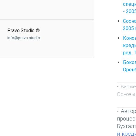
специ
- 200
Сосна
2005 
Pravo.Studio ©
Конов
info@pravo.studio
креди
ред. 
Боков
Оренб
Бирже
-
Основы
Автор
-
процес
Бухгал
и кред