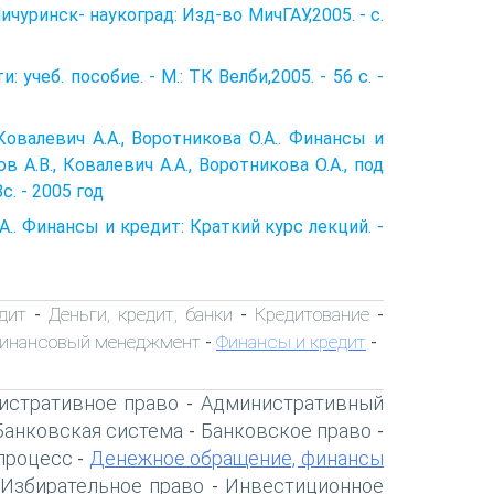
чуринск- наукоград: Изд-во МичГАУ,2005. - с.
учеб. пособие. - М.: ТК Велби,2005. - 56 с. -
 Ковалевич А.А., Воротникова О.А.. Финансы и
в А.В., Ковалевич А.А., Воротникова О.А., под
с. - 2005 год
 А.. Финансы и кредит: Краткий курс лекций. -
дит
Деньги, кредит, банки
Кредитование
-
-
-
инансовый менеджмент
Финансы и кредит
-
-
истративное право
Административный
-
Банковская система
Банковское право
-
-
процесс
Денежное обращение, финансы
-
Избирательное право
Инвестиционное
-