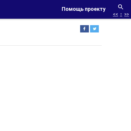
Помощь проекту
<<
↑
>>