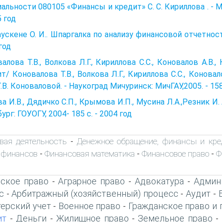
альности 080105 «Финансы и кредит» С. С. Кириллова . - Ми
5 год
ускене О. И.. Шпаргалка по анализу финансовой отчетности: 
год
алова Т.В., Волкова Л.Г., Кириллова С.С., Коновалов А.В.,
т/ Коновалова Т.В., Волкова Л.Г., Кириллова С.С., Коновало
Т.В. Коноваловой. - Наукоград Мичуринск: МичГАУ,2005. - 158
а И.В., Дядичко С.П., Крымова И.П., Мусина Л.А.,Резник И.
ург: ГОУОГУ, 2004- 185 с. - 2004 год
вая деятельность
Денежное обращение, финансы и кре
-
 финансов
Финансовая математика
Финансовое право
Ф
-
-
-
ское право
Аграрное право
Адвокатура
Админ
-
-
-
с
Арбитражный (хозяйственный) процесс
Аудит
-
-
-
терский учет
Военное право
Гражданское право и 
-
-
ит
Деньги
Жилищное право
Земельное право
-
-
-
-