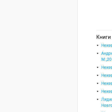
Книги
Неизв
Андр
М.:,20
Неизв
Неизв
Неизв
Неизв
Лиди
Новго