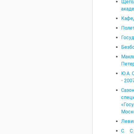
Щего
акаде
Кафед
Полет
Госуд
Безбо
Макл
Петер
Ю.А. 
- 200
Сазо
спец
«Гос
Моско
Левин
С. С