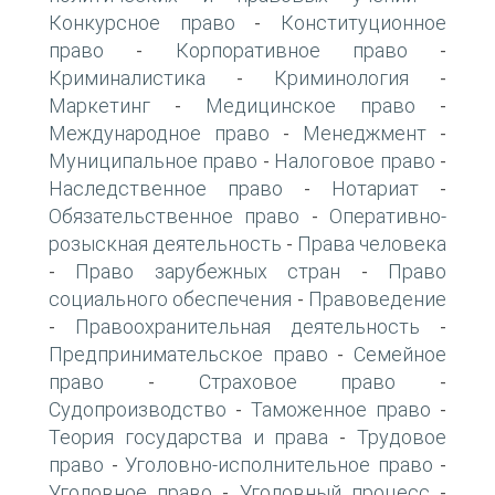
Конкурсное право
Конституционное
-
право
Корпоративное право
-
-
Криминалистика
Криминология
-
-
Маркетинг
Медицинское право
-
-
Международное право
Менеджмент
-
-
Муниципальное право
Налоговое право
-
-
Наследственное право
Нотариат
-
-
Обязательственное право
Оперативно-
-
розыскная деятельность
Права человека
-
Право зарубежных стран
Право
-
-
социального обеспечения
Правоведение
-
Правоохранительная деятельность
-
-
Предпринимательское право
Семейное
-
право
Страховое право
-
-
Судопроизводство
Таможенное право
-
-
Теория государства и права
Трудовое
-
право
Уголовно-исполнительное право
-
-
Уголовное право
Уголовный процесс
-
-