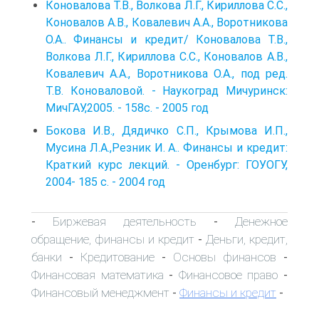
Коновалова Т.В., Волкова Л.Г., Кириллова С.С.,
Коновалов А.В., Ковалевич А.А., Воротникова
О.А.. Финансы и кредит/ Коновалова Т.В.,
Волкова Л.Г., Кириллова С.С., Коновалов А.В.,
Ковалевич А.А., Воротникова О.А., под ред.
Т.В. Коноваловой. - Наукоград Мичуринск:
МичГАУ,2005. - 158с. - 2005 год
Бокова И.В., Дядичко С.П., Крымова И.П.,
Мусина Л.А.,Резник И. А.. Финансы и кредит:
Краткий курс лекций. - Оренбург: ГОУОГУ,
2004- 185 с. - 2004 год
Биржевая деятельность
Денежное
-
-
обращение, финансы и кредит
Деньги, кредит,
-
банки
Кредитование
Основы финансов
-
-
-
Финансовая математика
Финансовое право
-
-
Финансовый менеджмент
Финансы и кредит
-
-