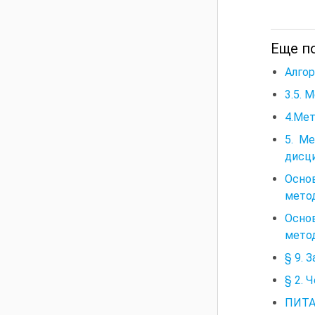
Еще п
Алгор
3.5. 
4.Мет
5. М
дисц
Осно
мето
Осно
мето
§ 9. 
§ 2. 
ПИТАН