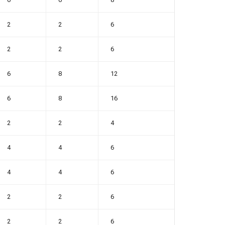
2
2
6
2
2
6
6
8
12
6
8
16
2
2
4
4
4
6
4
4
6
2
2
6
2
2
6