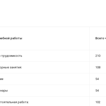
чебной работы
Всего 
 трудоемкость
210
орные занятия:
108
ции
54
инары
54
тоятельная работа:
102