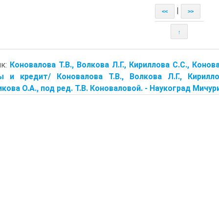
|
<<
>>
↑
ик:
Коновалова Т.В., Волкова Л.Г., Кириллова С.С., Конов
 и кредит/ Коновалова Т.В., Волкова Л.Г., Кириллов
кова О.А., под ред. Т.В. Коноваловой. - Наукоград Мичурин