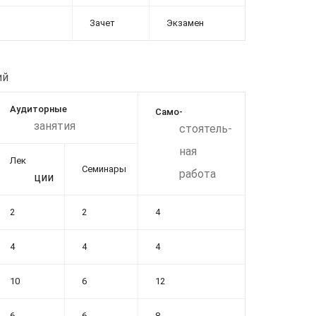
Зачет
Экзамен
ий
Аудиторные
Само-
занятия
стоятель-
ная
Лек
Семинары
работа
ции
2
2
4
4
4
4
10
6
12
6
6
8