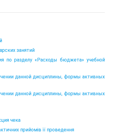
й
арских занятий
ия по разделу «Расходы бюджета» учебной
учении данной дисциплины, формы активных
учении данной дисциплины, формы активных
кция чека
актичних прийомів її проведення