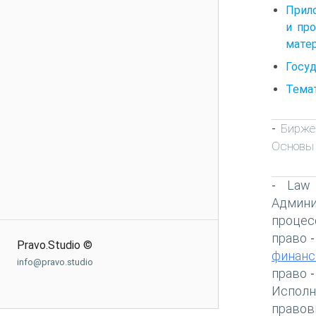
Прило
и пр
матер
Госу
Темат
Бирже
-
Основы
Law
-
Админи
процес
право
Pravo.Studio ©
финанс
info@pravo.studio
право
Исполн
правов