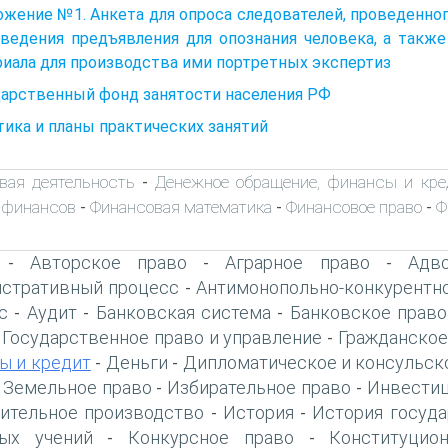
жение №1. Анкета для опроса следователей, проведенног
оведения предъявления для опознания человека, а такж
иала для производства ими портретных экспертиз
дарственный фонд занятости населения РФ
ика и планы практических занятий
вая деятельность
Денежное обращение, финансы и кре
-
 финансов
Финансовая математика
Финансовое право
Ф
-
-
-
Авторское право
Аграрное право
Адво
-
-
-
стративный процесс
Антимонопольно-конкурентн
-
с
Аудит
Банковская система
Банковское право
-
-
-
Государственное право и управление
Гражданское
-
-
ы и кредит
Деньги
Дипломатическое и консульск
-
-
Земельное право
Избирательное право
Инвестиц
-
-
-
ительное производство
История
История госуда
-
-
ых учений
Конкурсное право
Конституцио
-
-