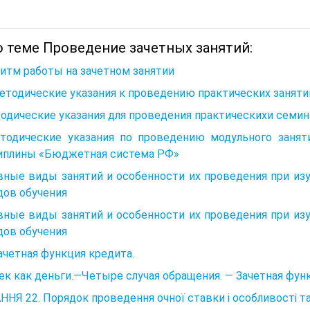
о теме Проведение зачетных занятий:
итм работы на зачетном занятии
Методические указания к проведению практических заняти
одические указания для проведения практическихи семин
етодические указания по проведению модульного занят
иплины «Бюджетная система РФ»
вные виды занятий и особенности их проведения при из
дов обучения
вные виды занятий и особенности их проведения при из
дов обучения
Зачетная функция кредита.
Чек как деньги.—Четыре случая обращения. — Зачетная фун
НЯ 22. Порядок проведення очної ставки і особливості т