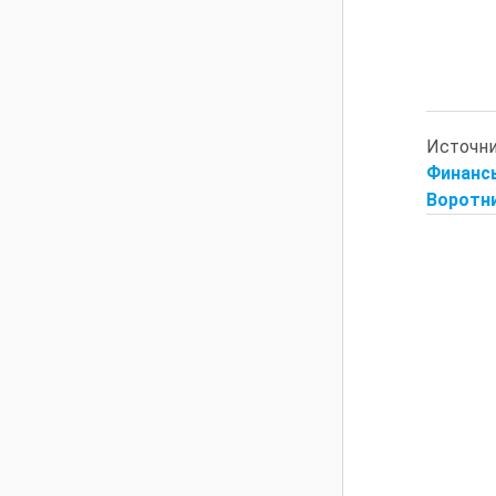
Источн
Финансы
Воротни