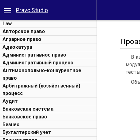
Pravo.Studio
Law
Авторское право
Аграрное право
Пров
Адвокатура
Административное право
В к
Административный процесс
модул
Антимонопольно-конкурентное
тесты
право
Объ
Арбитражный (хозяйственный)
процесс
Аудит
Банковская система
Банковское право
Бизнес
Бухгалтерский учет