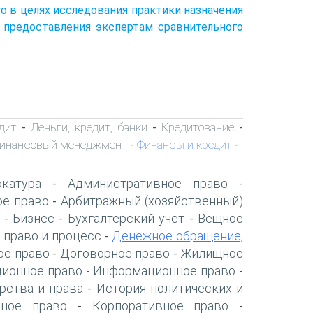
о в целях исследования практики назначения
е предоставления экспертам сравнительного
дит
Деньги, кредит, банки
Кредитование
-
-
-
инансовый менеджмент
Финансы и кредит
-
-
катура
Административное право
-
-
ое право
Арбитражный (хозяйственный)
-
Бизнес
Бухгалтерский учет
Вещное
-
-
-
 право и процесс
Денежное обращение,
-
ое право
Договорное право
Жилищное
-
-
ионное право
Информационное право
-
-
рства и права
История политических и
-
нное право
Корпоративное право
-
-