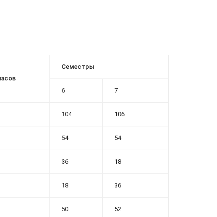
Семестры
часов
6
7
104
106
54
54
36
18
18
36
50
52