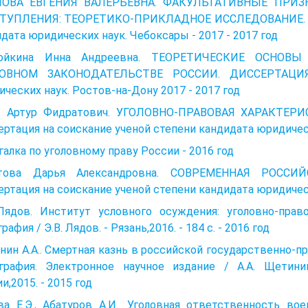
ОВА ЕВГЕНИЯ ВАЛЕРЬЕВНА. ФАКУЛЬТАТИВНЫЕ ПРИ
ТУПЛЕНИЯ: ТЕОРЕТИКО-ПРИКЛАДНОЕ ИССЛЕДОВАНИЕ. ДИ
дата юридических наук. Чебоксары - 2017 - 2017 год
ройкина Инна Андреевна. ТЕОРЕТИЧЕСКИЕ ОСНО
ОВНОМ ЗАКОНОДАТЕЛЬСТВЕ РОССИИ. ДИССЕРТАЦИЯ 
ческих наук. Ростов-на-Дону 2017 - 2017 год
в Артур Фидратович. УГОЛОВНО-ПРАВОВАЯ ХАРАКТЕ
ртация на соискание ученой степени кандидата юридическ
алка по уголовному праву России - 2016 год
това Дарья Александровна. СОВРЕМЕННАЯ РОСС
ртация на соискание ученой степени кандидата юридическ
 Лядов. Институт условного осуждения: уголовно-прав
рафия / Э.В. Лядов. - Рязань,2016. - 184 с. - 2016 год
ин А.А.. Смертная казнь в российской государственно-п
графия. Электронное научное издание / А.А. Щетин
и,2015. - 2015 год
а Е.Э., Абатуров А.И.. Уголовная ответствен­ность во