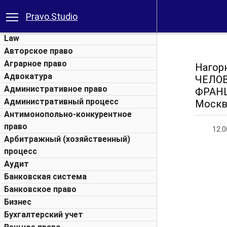
Pravo.Studio
Law
Авторское право
Аграрное право
Наго
Адвокатура
ЧЕЛО
Административное право
ФРАНЦ
Административный процесс
Москва
Антимонопольно-конкурентное
право
12.0
Арбитражный (хозяйственный)
процесс
Аудит
Банковская система
Банковское право
Бизнес
Бухгалтерский учет