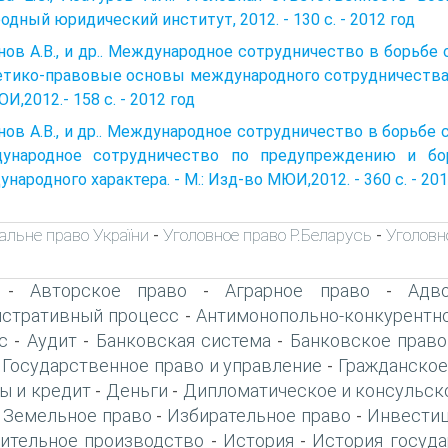
одный юридический институт, 2012. - 130 с. - 2012 год
ов А.В., и др.. Международное сотрудничество в борьбе с 
тико-правовые основы международного сотрудничества в
И,2012.- 158 с. - 2012 год
ов А.В., и др.. Международное сотрудничество в борьбе с п
ународное сотрудничество по предупреж­дению и бо
народного характера. - М.: Изд-во МЮИ,2012. - 360 с. - 201
альне право України
Уголовное право Р.Беларусь
Уголовн
-
-
Авторское право
Аграрное право
Адво
-
-
-
стративный процесс
Антимонопольно-конкурентн
-
с
Аудит
Банковская система
Банковское право
-
-
-
Государственное право и управление
Гражданское
-
-
ы и кредит
Деньги
Дипломатическое и консульск
-
-
Земельное право
Избирательное право
Инвестиц
-
-
-
ительное производство
История
История госуда
-
-