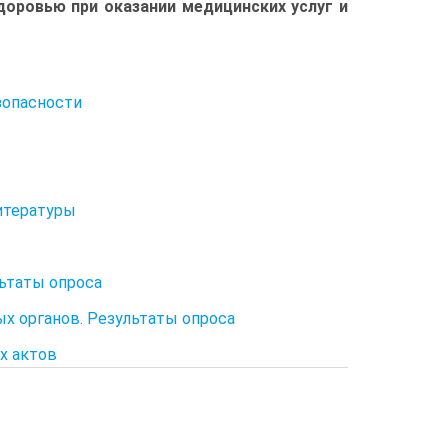
здоровью при оказании медицинских услуг и
зопасности
итературы
льтаты опроса
ых органов. Результаты опроса
х актов