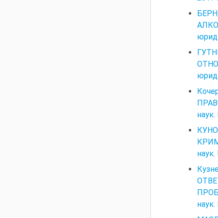
БЕРН
АЛКО
юриди
ГУТН
ОТНО
юриди
Коч
ПРАВ
наук.
КУН
КРИМ
наук.
Кузн
ОТВ
ПРОБ
наук.