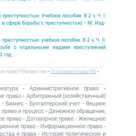
преступностью: Учебное пособие. В 2 ч. Ч. I:
 сфере борьбы с преступностью. - М.: Изд-
реступностью: учеб­ное пособие. В 2 ч. Ч. II:
рьбе с отдельными видами преступлений
2 год
ое право Р.Казахстан
Уголовное право РФ
-
-
катура
Административное право
-
-
ое право
Арбитражный (хозяйственный)
-
Бизнес
Бухгалтерский учет
Вещное
-
-
-
 право и процесс
Денежное обращение,
-
ое право
Договорное право
Жилищное
-
-
ионное право
Информационное право
-
-
рства и права
История политических и
-