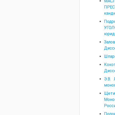
МАСЛ
ПРЕС
канди
Под
УГОЛ
юриди
Зало
Диссе
Шпарг
Коко
Диссе
Э.В.
моног
Щетин
Моно
Росси
Попов