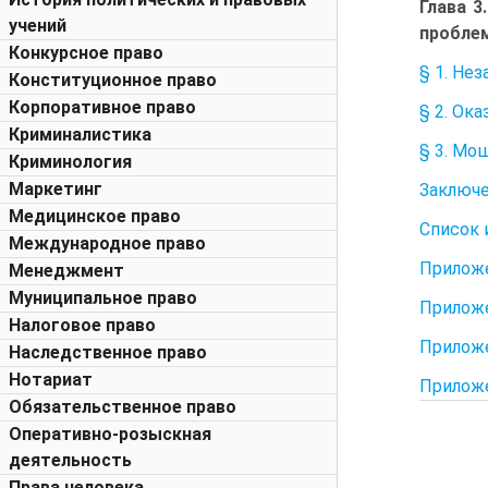
Глава 3
учений
пробле
Конкурсное право
§ 1. Не
Конституционное право
Корпоративное право
§ 2. Ок
Криминалистика
§ 3. Мо
Криминология
Маркетинг
Заключ
Медицинское право
Список 
Международное право
Приложе
Менеджмент
Муниципальное право
Приложе
Налоговое право
Приложе
Наследственное право
Нотариат
Приложе
Обязательственное право
Оперативно-розыскная
деятельность
Права человека