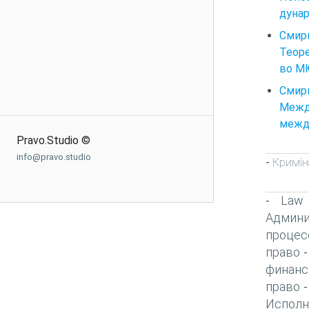
дунар
Смирн
Теоре
во МЮ
Смирн
Межд
между
Pravo.Studio ©
info@pravo.studio
Кримін
-
Law
-
Админи
процес
право
финанс
право
Исполн