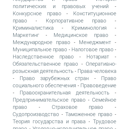
политических и правовых учений
-
Конкурсное право
Конституционное
-
право
Корпоративное право
-
-
Криминалистика
Криминология
-
-
Маркетинг
Медицинское право
-
-
Международное право
Менеджмент
-
-
Муниципальное право
Налоговое право
-
-
Наследственное право
Нотариат
-
-
Обязательственное право
Оперативно-
-
розыскная деятельность
Права человека
-
Право зарубежных стран
Право
-
-
социального обеспечения
Правоведение
-
Правоохранительная деятельность
-
-
Предпринимательское право
Семейное
-
право
Страховое право
-
-
Судопроизводство
Таможенное право
-
-
Теория государства и права
Трудовое
-
право
Уголовно-исполнительное право
-
-