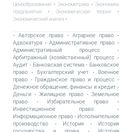
Ценообразование
Эконометрика
Экономика
-
-
предприятия
Экономическая теория
-
-
Экономический анализ
-
Авторское право
Аграрное право
-
-
-
Адвокатура
Административное право
-
-
Административный процесс
-
Арбитражный (хозяйственный) процесс
-
Аудит
Банковская система
Банковское
-
-
право
Бухгалтерский учет
Военное
-
-
право
Гражданское право и процесс
-
-
Денежное обращение, финансы и кредит
-
Деньги
Жилищное право
Земельное
-
-
право
Избирательное право
-
-
Инвестиционное право
-
Информационное право
Исполнительное
-
производство
История
История
-
-
государства и права
История
-