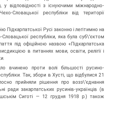
, у відповідності з існуючими міжнародно-
хо-Словацької республіки від території
ю Підкарпатської Русі законно і легітимно на
Словацької республіки, яка була суб\'єктом
паття під офіційною назвою «Підкарпатська
дикцією в питаннях мови, освіти, релігії і
и.
ло вчинено проти волі більшості русино-
публіки. Так, збори в Хусті, що відбулися 21
лосно прийняли рішення про возз\'єднання
ьні ради закарпатських русинів-українців (в
шськім Сиготі — 12 грудня 1918 р.) також