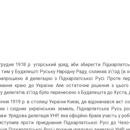
грудня 1918 р. угорський уряд, аби зберегти Підкарпатс
 тим у Будапешті Руську Народну Раду, скликав з\'їзд (в о
запрошено й делегацію з Підкарпатської Русі. Проте пе
нання краю до України. Але остаточне рішення з цього 
 делегатів з\'їзд було перенесено з Будапешта до Хуста, де
січня 1919 р. в столиці України Києві, де відзначався акт с
них і східних українських земель, Підкарпатська Русь р
ви. Урядова делегація УНР, яка офіційно брала участь у ро
виступила проти приєднання Підкарпатської Русі до Чехо
нців Підкарпатської Русі і позиція урядової делегації УНР 