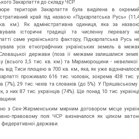
ького Закарпаття до складу ЧСР.
юре територія Закарпаття була виділена в окреми
істративний край під назвою «Підкарпатська Русь» (11,
кв. км.). Як адміністративна одиниця, яка за назво
вувала історичні традиції та численну перевагу н
патті саме українського фактору, Підкарпатська Русь н
нувала усіх етнографічних українських земель в межа
Словацької держави (поза її межами залишалися землі
у (всього 3,5 тис. кв. км.) та Мараморощини - невеликої
ь від Тиси площею в 700 кв. км., яка, як уже відзначалося,
карпатті проживало 616 тис. чоловік, зокрема 438 тис. ук
ів (7%), 29 тис. чехів та словаків (до 5%). У Пряшівськом
ік, з них 87 тис. українців (74%). Ще понад 10 тис. украї
вщини.
дно з Сен-Жерменським мирним договором місце українсь
вно-правовому полі ЧСР визначалося як цілком автоно
і федеративної держави.