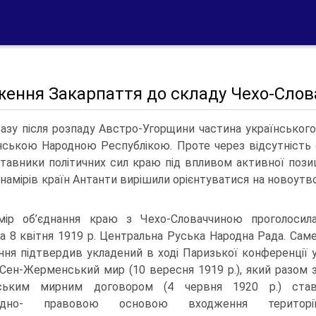
ження Закарпаття до складу Чехо-Сло
азу після розпаду Австро-Угорщини частина українського
нською Народною Республікою. Проте через відсутність 
тавники політичних сил краю під впливом активної позиці
 намірів країн Антанти вирішили орієнтуватися на новоу
мір об’єднання краю з Чехо-Словаччиною проголосил
а 8 квітня 1919 р. Центральна Руська Народна Рада. Сам
ння підтвердив укладений в ході Паризької конференції 
 Сен-Жерменський мир (10 вересня 1919 р.), який разом 
нським мирним договором (4 червня 1920 р.) ста
родно- правовою основою входження територі