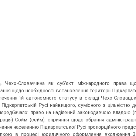
а, Чехо-Словаччина як суб’єкт міжнародного права 
зання щодо необхідності встановлення території Підкарпат
печення їй автономного статусу в складі Чехо-Словацьк
 Підкарпатській Русі найвищого, сумісного з цільністю 
передбачало: право на наділений законодавчою владою (пи
трація) Сойм (сейм), сприяння щодо обрання адміністраці
чення населенню Підкарпатської Русі пропорційного пред
пкою в процесі юридичного оформлення входження За