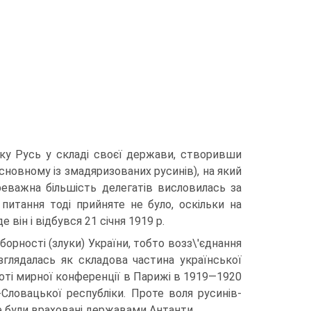
ьку Русь у складі своєї держави, створивши
сновному із змадяризованих русинів), на який
реважна більшість делегатів висловилась за
питання тоді прийняте не було, оскільки на
 він і відбувся 21 січня 1919 р.
оборності (злуки) України, тобто возз\'єднання
озглядалась як складова частина української
боті мирної конференції в Парижі в 1919—1920
-Словацької республіки. Проте воля русинів-
не були враховані державами Антанти.