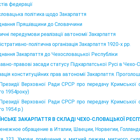
ктів федерації
ловацька політика щодо Закарпаття
днання Пряшівщини до Словаччини
чні передумови реалізації автономії Закарпаття
істративно-політична організація Закарпаття 1920-х рр.
нання Закарпаття до Чехословацької Республіки
вно-правові засади статусу Підкарпатської Русі в Чехо-С
зація конституційних прав автономії Закарпаття. Проголо
Президії Верховної Ради СРСР про передачу Кримської 
о 1954року)
Президії Верховної Ради СРСР про передачу Кримської 
о 1954 р.)
ЇНСЬКЕ ЗАКАРПАТТЯ В СКЛАДІ ЧЕХО-СЛОВАЦЬКОЇ РЕСПУ
Денежное обращение в Италии, Швеции, Норвегии, Голланд
тя 123. Умови поміщення у митний режим митного склад