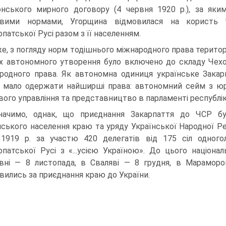
онського мирного договору (4 червня 1920 р.), за яким
овими нормами, Угорщина відмовилася на користь Че
рпатської Русі разом з її населенням.
е, з погляду норм тодішнього міжнародного права територі
х автономного утворення було включено до складу Чехо-
родного права. Як автономна одиниця українське Закар
 мало одержати найширші права: автономний сейм з юрис
вого управління та представництво в парламенті республік
начимо, однак, що приєднання Закарпаття до ЧСР бу
нського населення краю та уряду Української Народної Рес
 1919 р. за участю 420 делегатів від 175 сіл одного
рпатської Русі з «...усією Україною». До цього націонал
ні — 8 листопада, в Сваляві — 8 грудня, в Мараморо
вились за приєднання краю до України.