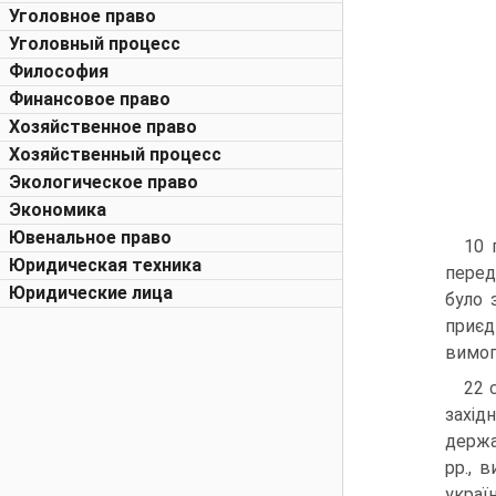
Уголовное право
Уголовный процесс
Философия
Финансовое право
Хозяйственное право
Хозяйственный процесс
Экологическое право
Экономика
Ювенальное право
10 
Юридическая техника
перед
Юридические лица
було 
приєд
вимогу
22 
захід
держа
рр., 
украї