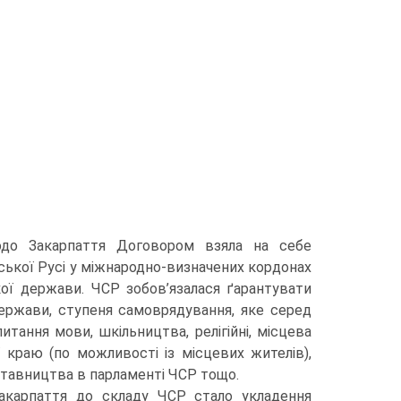
щодо Закарпаття Договором взяла на себе
ської Русі у міжнародно-визначених кордонах
ої держави. ЧСР зобов’язалася ґарантувати
держави, ступеня самоврядування, яке серед
тання мови, шкільництва, релігійні, місцева
ї краю (по можливості із місцевих жителів),
ставництва в парламенті ЧСР тощо.
карпаття до складу ЧСР стало укладення