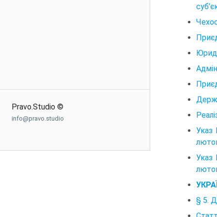
суб’є
Чехос
Приє
Юриди
Адмін
Приєд
Держа
Pravo.Studio ©
Реалі
info@pravo.studio
Указ 
лютог
Указ 
лютог
УКРА
§ 5. 
Стат