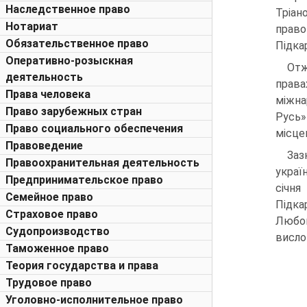
Наследственное право
Тріан
Нотариат
прав
Обязательственное право
Підка
Оперативно-розыскная
Отж
деятельность
права
Права человека
міжна
Право зарубежных стран
Русь»
Право социального обеспечения
місце
Правоведение
Заз
Правоохранительная деятельность
украї
Предпринимательское право
січня
Семейное право
Підка
Страховое право
Любов
Судопроизводство
висло
Таможенное право
Теория государства и права
Трудовое право
Уголовно-исполнительное право