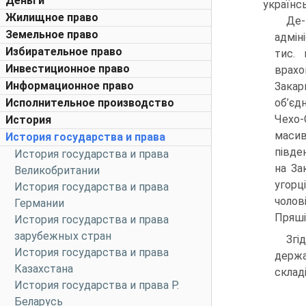
Деньги
українс
Жилищное право
Де-
Земельное право
адмін
Избирательное право
тис. 
Инвестиционное право
врахо
Информационное право
Закар
Исполнительное производство
об’єд
Чехо-
История
масив
История государства и права
півден
История государства и права
на За
Великобритании
угорц
История государства и права
чолов
Германии
Пряші
История государства и права
зарубежных стран
Згі
История государства и права
держа
Казахстана
склад
История государства и права Р.
Беларусь