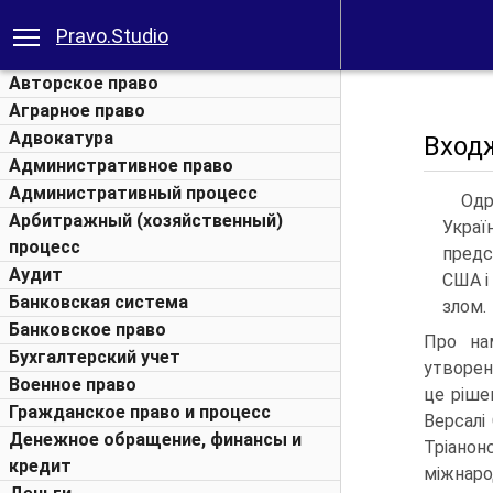
Pravo.Studio
Авторское право
Аграрное право
Адвокатура
Вход
Административное право
Административный процесс
Одр
Арбитражный (хозяйственный)
Украї
процесс
предс
Аудит
США і
Банковская система
злом.
Банковское право
Про на
Бухгалтерский учет
утворен
Военное право
це ріше
Гражданское право и процесс
Версалі
Денежное обращение, финансы и
Тріано
кредит
міжна