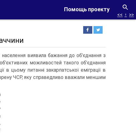
Помощь проекту
<<
↑
>>
ваччини
 населення виявила бажання до об’єднання з
об’єктивних можливостей такого об’єднання
ї в цьому питанні закарпатської еміграції в
творену ЧСР, яку справедливо вважали меншим
а
е
у
з
в
ї