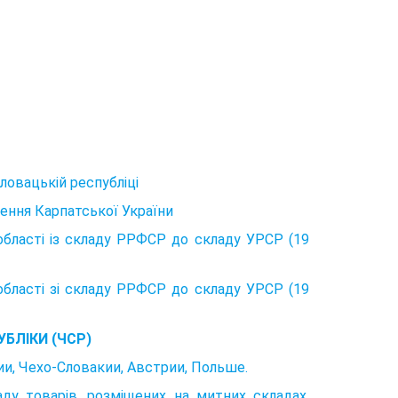
ловацькій республіці
шення Карпатської України
області із складу РРФСР до складу УРСР (19
області зі складу РРФСР до складу УРСР (19
БЛІКИ (ЧСР)
ии, Чехо-Словакии, Австрии, Польше.
у товарів, розміщених на митних складах,