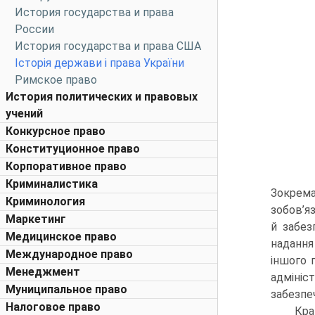
История государства и права
России
История государства и права США
Історія держави і права України
Римское право
История политических и правовых
учений
Конкурсное право
Конституционное право
Корпоративное право
Криминалистика
Зокрем
Криминология
зобов’я
Маркетинг
й забез
Медицинское право
надання
Международное право
іншого 
Менеджмент
адмініс
Муниципальное право
забезпе
Налоговое право
Кра