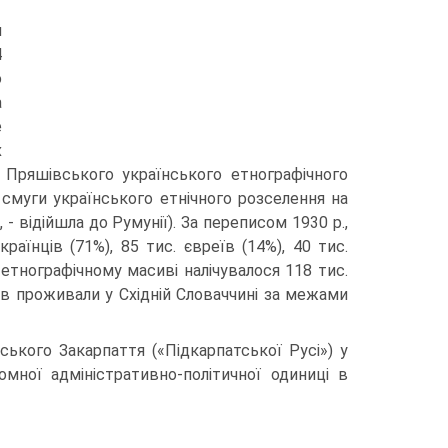
й
4
ю
а
е
х
 Пряшівського українського етнографічного
 смуги українського етнічного розселення на
 - відійшла до Румунії). За переписом 1930 р.,
раїнців (71%), 85 тис. євреїв (14%), 40 тис.
у етнографічному масиві налічувалося 118 тис.
нців проживали у Східній Словаччині за межами
кого Закарпаття («Підкарпатської Русі») у
мної адміністративно-політичної одиниці в