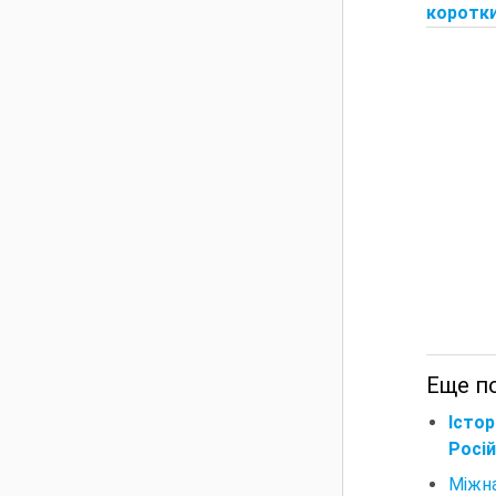
короткий
Еще п
Істо
Росій
Міжн