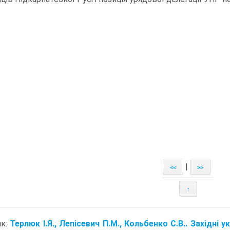
|
<<
>>
↑
ик:
Терлюк І.Я., Лепісевич П.М., Кольбенко С.В.. Західні у