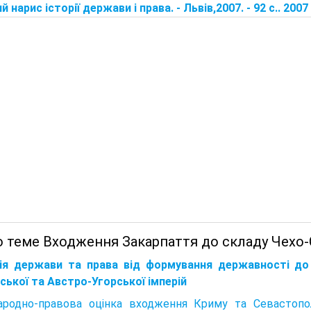
 нарис історії держави і права. - Львів,2007. - 92 с.. 2007
о теме Входження Закарпаття до складу Чехо
рія держави та права від формування державності до
ської та Австро-Угорської імперій
ародно-правова оцінка входження Криму та Севастопо­