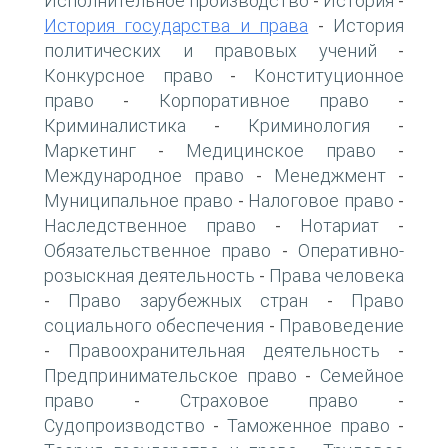
Исполнительное производство
История
-
-
История государства и права
История
-
политических и правовых учений
-
Конкурсное право
Конституционное
-
право
Корпоративное право
-
-
Криминалистика
Криминология
-
-
Маркетинг
Медицинское право
-
-
Международное право
Менеджмент
-
-
Муниципальное право
Налоговое право
-
-
Наследственное право
Нотариат
-
-
Обязательственное право
Оперативно-
-
розыскная деятельность
Права человека
-
Право зарубежных стран
Право
-
-
социального обеспечения
Правоведение
-
Правоохранительная деятельность
-
-
Предпринимательское право
Семейное
-
право
Страховое право
-
-
Судопроизводство
Таможенное право
-
-