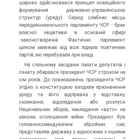
широко здійснювався принцип коаліційного
формування державно-управлінських
структур (уряду). Серед слабких місць
передмюнхенського парламенту ЧСР - брак
власної ініціативи в основній сфері
-законотворенні. Фактично парламент
цілком залежав від волі лідерів політичних
партій, які перебували при владі.
На спільному засіданні палати депутатів і
сенату обирався президент ЧСР строком на
сім років. До повноважень президента ЧСР
згідно з конституцією входили призначення
уряду та його відправка у відставку,
скликання, відкладення або розпуск
Національних зборів, накладання «вето» на
закони, оголошення війни. Президент був
головнокомандувачем збройних сил,
представляв державу у відносинах з іншими