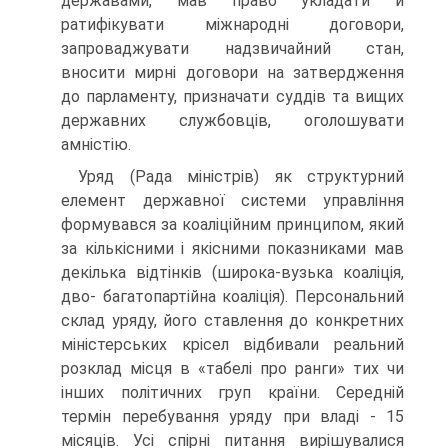
державами, мав право укладати й
ратифікувати міжнародні договори,
запроваджувати надзвичайний стан,
вносити мирні договори на затвердження
до парламенту, призначати суддів та вищих
державних службовців, оголошувати
амністію.
Уряд (Рада міністрів) як структурний
елемент державної системи управління
формувався за коаліційним принципом, який
за кількісними і якісними показниками мав
декілька відтінків (широка-вузька коаліція,
дво- багатопартійна коаліція). Персональний
склад уряду, його ставлення до конкретних
міністерських крісел відбивали реальний
розклад місця в «табелі про ранги» тих чи
інших політичних груп країни. Середній
термін перебування уряду при владі - 15
місяців. Усі спірні питання вирішувалися