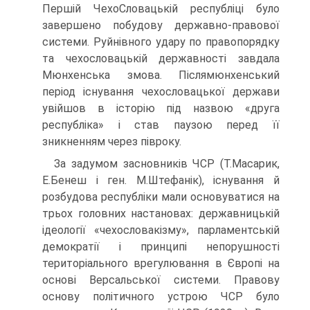
Першій ЧехоСловацькій республіці було
завершено побудову державно-правової
системи. Руйнівного удару по правопорядку
та чехословацькій державності завдала
Мюнхенська змова. Післямюнхенський
період існування чехословацької держави
увійшов в історію під назвою «друга
республіка» і став паузою перед її
зникненням через півроку.
За задумом засновників ЧСР (Т.Масарик,
Е.Бенеш і ген. М.Штефанік), існування й
розбудова республіки мали основуватися на
трьох головних настановах: державницькій
ідеології «чехословакізму», парламентській
демократії і принципі непорушності
територіального врегулювання в Європі на
основі Версальської системи. Правову
основу політичного устрою ЧСР було