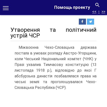
Помощь проекту
<<
↑
>>
Утворення та політичний
устрій ЧСР
Міжвоєнна Чехо-Словацька держава
постала в умовах розпаду Австро-Угорщини,
коли Чеський Національний комітет (ЧНК) у
Празі ухвалив Тимчасову конституцію (13
листопада 1918 р.), відповідно до якої Г
абсбурзька династія позбавлялася права на
чеські землі та проголошувалася Чехо-
Словацька Республіка (ЧСР).