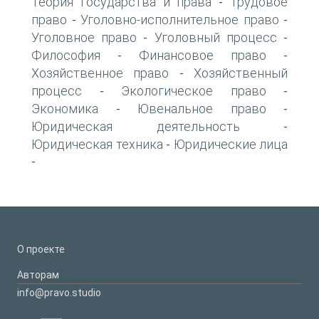
Теория государства и права
Трудовое
-
право
Уголовно-исполнительное право
-
-
Уголовное право
Уголовный процесс
-
-
Философия
Финансовое право
-
-
Хозяйственное право
Хозяйственный
-
процесс
Экологическое право
-
-
Экономика
Ювенальное право
-
-
Юридическая деятельность
-
Юридическая техника
Юридические лица
-
-
О проекте
Авторам
info@pravo.studio