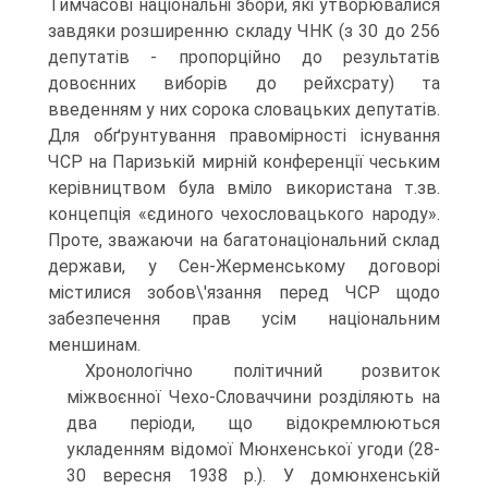
Тимчасові національні збори, які утворювалися
завдяки розширенню складу ЧНК (з 30 до 256
депутатів - пропорційно до результатів
довоєнних виборів до рейхсрату) та
введенням у них сорока словацьких депутатів.
Для обґрунтування правомірності існування
ЧСР на Паризькій мирній конференції чеським
керівництвом була вміло використана т.зв.
концепція «єдиного чехословацького народу».
Проте, зважаючи на багатонаціональний склад
держави, у Сен-Жерменському договорі
містилися зобов\'язання перед ЧСР щодо
забезпечення прав усім національним
меншинам.
Хронологічно політичний розвиток
міжвоєнної Чехо-Словаччини розділяють на
два періоди, що відокремлюються
укладенням відомої Мюнхенської угоди (28-
30 вересня 1938 р.). У домюнхенській