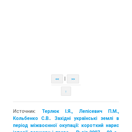
|
<<
>>
↑
Источник:
Терлюк І.Я., Лепісевич П.М.,
Кольбенко С.В.. Західні українські землі в
період міжвоєнної окупації: короткий нарис