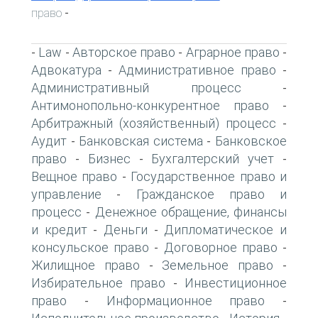
право
-
Law
Авторское право
Аграрное право
-
-
-
-
Адвокатура
Административное право
-
-
Административный процесс
-
Антимонопольно-конкурентное право
-
Арбитражный (хозяйственный) процесс
-
Аудит
Банковская система
Банковское
-
-
право
Бизнес
Бухгалтерский учет
-
-
-
Вещное право
Государственное право и
-
управление
Гражданское право и
-
процесс
Денежное обращение, финансы
-
и кредит
Деньги
Дипломатическое и
-
-
консульское право
Договорное право
-
-
Жилищное право
Земельное право
-
-
Избирательное право
Инвестиционное
-
право
Информационное право
-
-