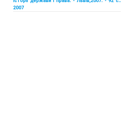
історії держави і права. - Львів,2007. - 92 с..
2007