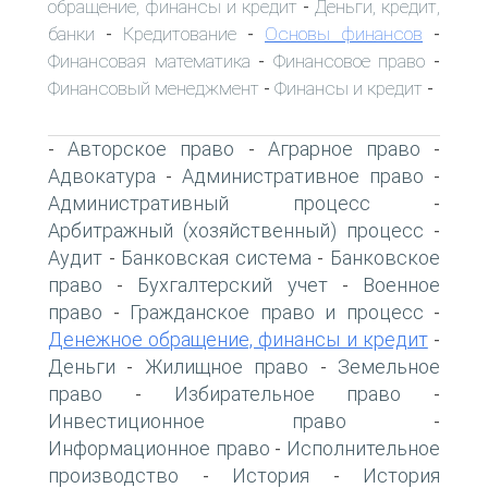
обращение, финансы и кредит
Деньги, кредит,
-
банки
Кредитование
Основы финансов
-
-
-
Финансовая математика
Финансовое право
-
-
Финансовый менеджмент
Финансы и кредит
-
-
Авторское право
Аграрное право
-
-
-
Адвокатура
Административное право
-
-
Административный процесс
-
Арбитражный (хозяйственный) процесс
-
Аудит
Банковская система
Банковское
-
-
право
Бухгалтерский учет
Военное
-
-
право
Гражданское право и процесс
-
-
Денежное обращение, финансы и кредит
-
Деньги
Жилищное право
Земельное
-
-
право
Избирательное право
-
-
Инвестиционное право
-
Информационное право
Исполнительное
-
производство
История
История
-
-