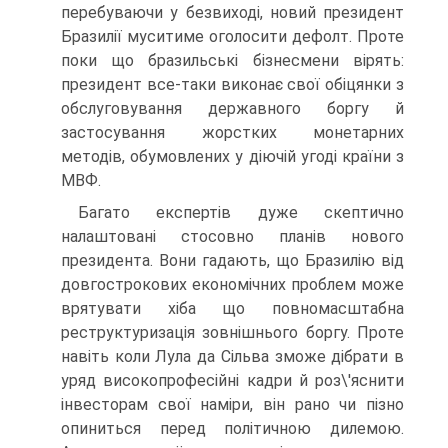
перебуваючи у безвиході, новий президент
Бразилії муситиме оголосити дефолт. Проте
поки що бразильські бізнесмени вірять:
президент все-таки виконає свої обіцянки з
обслуговування державного боргу й
застосування жорстких монетарних
методів, обумовлених у діючій угоді країни з
МВФ.
Багато експертів дуже скептично
налаштовані стосовно планів нового
президента. Вони гадають, що Бразилію від
довгострокових економічних проблем може
врятувати хіба що повномасштабна
реструктуризація зовнішнього боргу. Проте
навіть коли Лула да Сільва зможе дібрати в
уряд високопрофесійні кадри й роз\'яснити
інвесторам свої наміри, він рано чи пізно
опиниться перед політичною дилемою.