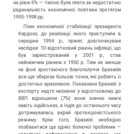
на рівні 6% — такою була плата за недостатню
радикальність економічної політики протягом
1995-1998 pp.
План економічної стабілізації президента
Кардозо, до реалізації якого приступили в
середині 1994 p., приніс довгоочікувані
наслідки: 10-відсотковий рівень інфляції, що
був зареєстрований у 2001 р., став
найнижчим рівнем з 1950 р. Тим не менше
на фоні зростаючого благополуччя Бразилія
все ще зберігає больові точки, які роблять її
достатньо вразливою. Показники Бразилії з
експорту надто незначні: у відсотковому до
ВВП відношенні (7%) вони значно нижчі
навіть індійських, а Індія до останнього часу
дотримувалась вкрай протекціоністського
режиму. Крім того, Бразилії необхідно
позбавитися ще однієї болючої проблеми —