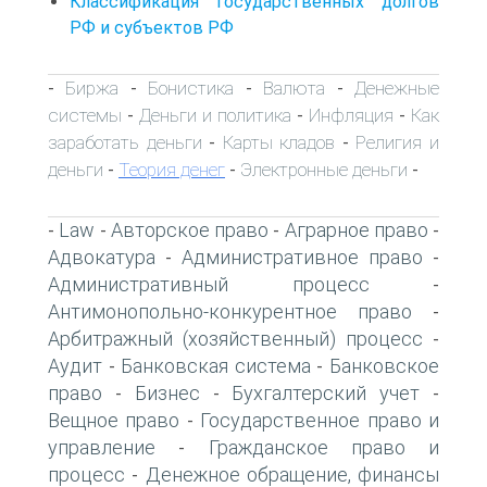
Классификация государственных долгов
РФ и субъектов РФ
Биржа
Бонистика
Валюта
Денежные
-
-
-
-
системы
Деньги и политика
Инфляция
Как
-
-
-
заработать деньги
Карты кладов
Религия и
-
-
деньги
Теория денег
Электронные деньги
-
-
-
Law
Авторское право
Аграрное право
-
-
-
-
Адвокатура
Административное право
-
-
Административный процесс
-
Антимонопольно-конкурентное право
-
Арбитражный (хозяйственный) процесс
-
Аудит
Банковская система
Банковское
-
-
право
Бизнес
Бухгалтерский учет
-
-
-
Вещное право
Государственное право и
-
управление
Гражданское право и
-
процесс
Денежное обращение, финансы
-