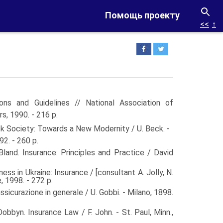
Помощь проекту
<<
↑
ons and Guidelines // National Association of
s, 1990. - 216 p.
ociety: Towards a New Modernity / U. Beck. -
2. - 260 p.
Insurance: Principles and Practice / David
n Ukraine: Insurance / [consultant A. Jolly, N.
 1998. - 272 p.
urazione in generale / U. Gobbi. - Milano, 1898.
. Insurance Law / F. John. - St. Paul, Minn.,