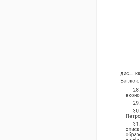
дис.... 
Баглюк. 
28
економ
29
30
Петров
31
описа
образ
конфер