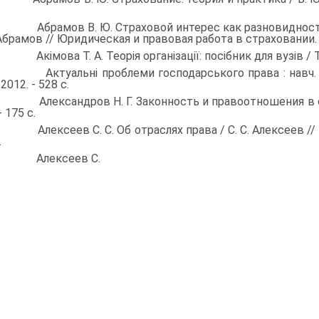
. Абрамов В. Ю. Страховой интерес как разновидность 
Абрамов // Юридиче­ская и правовая работа в страховании. - 2
. Акімова Т. А. Теорія організації: посібник для вузів / Т.
. Актуальні проблеми господарського права : навч. посіб
 2012. - 528 с.
. Александров Н. Г. Законность и правоотношения в сове
- 175 с.
. Алексеев С. С. Об отраслях права / С. С. Алексеев // Со
.
. Алексеев С.