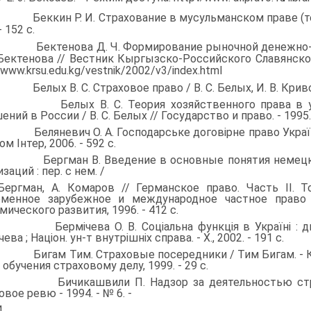
. Беккин Р. И. Страхование в мусульманском праве (тео­рия
- 152 с.
. Бектенова Д. Ч. Формирование рыночной денежно-фи
 Бектенова // Вест­ник Кыргызско-Российского Славянского 
/www.krsu.edu.kg/vestnik/2002/v3/index.html
. Белых В. С. Страховое право / В. С. Белых, И. В. Кри­вош
. Белых В. С. Теория хозяйственного права в усл
ний в России / В. С. Бе­лых // Государство и право. - 1995. -
. Беляневич О. А. Господарське договірне право України (т
м Інтер, 2006. - 592 с.
. Бергман В. Введение в основные понятия немецкого
заций : пер. с нем. /
ргман, А. Комаров // Германское право. Часть II. Т
еменное зарубежное и меж­дународное частное право
мического развития, 1996. - 412 с.
. Бермічева О. В. Соціальна функція в Україні : дис. ..
ева ; Націон. ун-т внутрішніх справа. - X., 2002. - 191 с.
. Бигам Тим. Страховые посередники / Тим Бигам. - К. 
обучения страхо­вому делу, 1999. - 29 с.
. Бичикашвили П. Надзор за деятельностью страх
вое ревю - 1994. - № 6. -
.