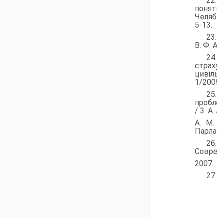
22
поня
Челяби
5-13.
23
В. Ф. 
2
страх
цивіл
1/2009
25
пробл
/ 3. А
А. М. 
Парла
26
Совре
2007. 
27