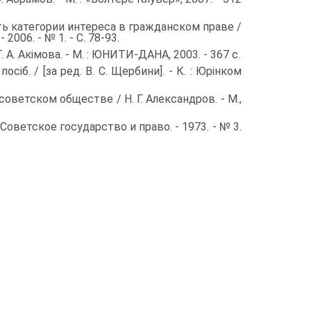
категории интереса в гражданском праве /
006. - № 1. - С. 78-93.
 А. Акімова. - M. : ЮНИТИ-ДАНА, 2003. - 367 с.
. / [за ред. В. С. Щербини]. - К. : Юрінком
­тском обществе / Н. Г. Александров. - M.,
­ветское государство и право. - 1973. - № 3.