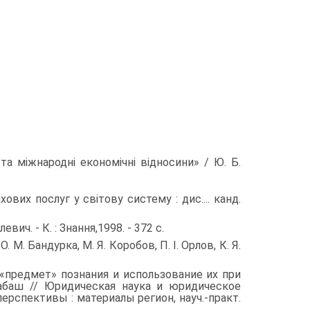
 та міжнародні економічні від­носини» / Ю. Б.
х послуг у світову систему : дис.... канд.
ч. - К. : Знання,1998. - 372 с.
. Бандурка, М. Я. Коробов, П. І. Орлов, К. Я.
ед­мет» познания и использование их при
арабаш // Юридическая наука и юридическое
ерспективы : материалы регион, науч.-практ.