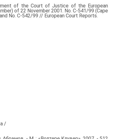
 the Court of Justice of the European
amber) of 22 November 2001. No. C-541/99 (Cape
 and No. C-542/99 // European Court Reports.
а /
­рамов. - М. : «Волтере Клувер», 2007. - 512