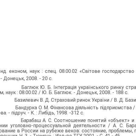
канд. економ, наук : спец. 08.00.02 «Світове господарство
- Донецьк, 2008. - 20 с.
. Баглюк Ю. Б. Інтеграція українського ринку страхови
, наук : 08.00.02 / Ю. Б. Баглюк. - Донецьк, 2008. - 188 с.
. Базилевич В. Д. Страховий ринок України / В. Д. Бази­леви
. Бандурка О. М. Фінансова діяльність підприємства / О. М
а. - підруч. - К. : Либідь, 1998. -312 с.
. Барабаш А. С. Соотношение понятий «объект» и «пр
нии уголовно-про­цессуальной деятельности / А. С. Б
ование в России на рубеже веков: состояние, проблемы, п
ен­ции. Ч. 3. - Тюмень : Изд-во ТГУ, 2001. - С. 41 - 45.