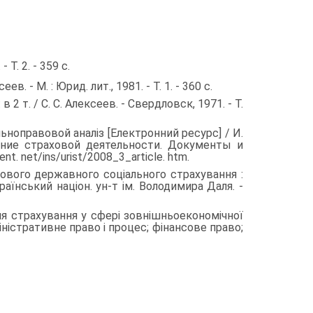
 Т. 2. - 359 с.
. - М. : Юрид. лит., 1981. - Т. 1. - 360 с.
 т. / С. С. Алексеев. - Свердловск, 1971. - Т.
о­правовой аналіз [Електронний ресурс] / И.
вание страховой деятельности. Документы и
t. net/ins/urist/2008_3_article. htm.
ого державного соціального страхування :
оукраїнський націон. ун-т ім. Володимира Даля. -
ра­хування у сфері зовнішньоекономічної
дміністративне право і процес; фінансове право;