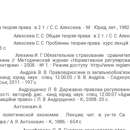
теория права : в 2 т. / С. С. Алек­сеев. - М. : Юрид. лит., 1982. -
 Алексеев С. С. Общая теория права : в 2 т. / С. С. Алек­сеев
. Алексеев С. С. Проблемы теории права : курс лекцій : в 2
6 с.
. Алехина И. Г. Обязательное страхование : сравнительн
ехина // Методиче­ский журнал «Нормативное регулиро
тарии». - 2008. - № 1. - Режим доступу : http√∕www. reglamen
. Андріїв В. В. Правовідносини із загальнообов’язков
. канд. юрид. наук : спец. 12.00.05 / В. В. Андріїв. - Східн
ьк, 2011. - 197 с.
. Андрущенко Л. В. Державно-правове регулювання ст
ості : автореф. дис.... канд. юрид. наук : спец. 12.00.07 «А
аційне право» / Л. В. Андрущенко. - K., 2008.-20 с.
. Антонович А.
 политической экономии : Лекции, чит. в ун-те Св.
а / А. Я. Антонович. - K., 1886. - 654 с.