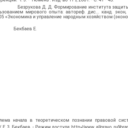
. Безрукова Д. Д. Формирование института защиты ин
ьзованием мирового опыта: автореф. дис.... канд. экон,
.05 «Экономика и управление народным хозяйст­вом (экономик
. Бекбаев Е.
блема начала в теоретическом познании правовой сис
/ Е. 3. Бекбаев. - Режим доступа: http√∕www. allpravo. ru∕libr