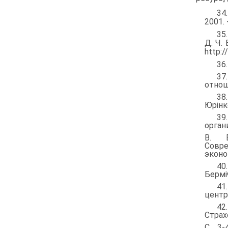
34
2001. 
35
Д. Ч.
http:/
36
37
отноше
38
Юрінко
39
органи
B. Бе
Совр
эконо
40
Берміч
41
центр 
42
Страхо
C. 3-4