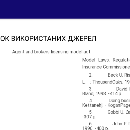
ОК ВИКОРИСТАНИХ ДЖЕРЕЛ
 Agent and brokers licensing model act.
Model Laws, Regu­lati
Insurance Commi­ssioner
2. Beck U. Risk S
L. : ThousandOaks, 199
3. David Bland. 
Bland, 1998. -414 p.
4. Doing business i
Kettaneh]. - KoganPage,
5. Gobbi U. L’assic
-307 p.
6. John F. Dobbyn
1996. -400 p.