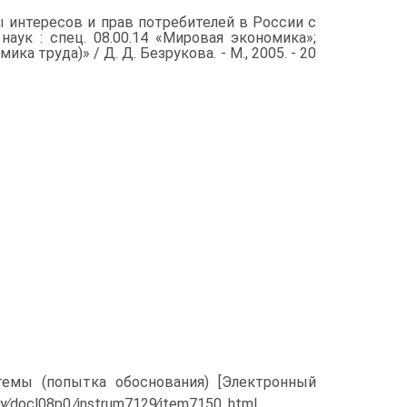
те­ресов и прав потребителей в России с
 наук : спец. 08.00.14 «Мировая экономика»;
а труда)» / Д. Д. Безрукова. - M., 2005. - 20
темы (попытка обоснования) [Электронный
ary∕docl08p0 ∕instrum7129∕item7150. html