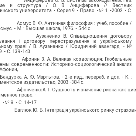
. Анциферова О. В. Система законодательства:
тие и структура / О. В. Анциферова // Вестник
нского универси­тета. - Серия 9. - Право. -№ 1. -2002. - С.
. Асмус В. Ф. Античная философия : учеб, пособие /
Асмус. - М. : Высшая школа, 1976. - 544 с.
4. Аузаненко В. Співвідношення договору
ування і договору перестрахування в українському
ьному праві / В. Ау­заненко / Юридичний авангард. - №
. - С. 139-143.
. Афонин 3. А. Великая коэволюция: Глобальные
емы современности: Историко-социологический анализ
. Афонин,
Бандурка, А. Ю. Мартьтов. - 2-е изд., перераб. и доп. - К. :
ментское издательство, 2003.-384 с.
. АфонченкоА. Г. Сущность и значение риска как циви- 
менное право. -
-№ 8. - С. 14-17.
. Баглюк Ю. Б. Інтеграція українського ринку страхових 