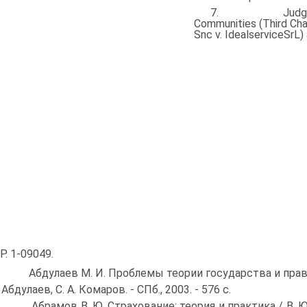
7. Judgment of
Communities (Third Ch
Snc v. IdealserviceSrL)
 P. 1-09049.
 Абдулаев M. И. Проблемы теории государства и прав
Абдулаев, С. А. Комаров. - СПб., 2003. - 576 с.
 Абрамов В. Ю. Страхование: теория и практика / В. Ю. Аб