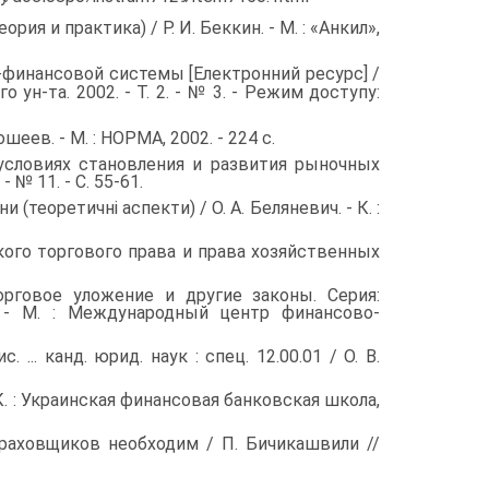
 и практика) / Р. И. Беккин. - М. : «Анкил»,
­нансовой системы [Електронний ресурс] /
ун-та. 2002. - Т. 2. - № 3. - Режим доступу:
еев. - М. : НОРМА, 2002. - 224 с.
овиях становления и развития рыночных
 № 11. - С. 55-61.
еоретичні аспекти) / О. А. Беляневич. - К. :
 то­ргового права и права хозяйственных
орговое уложение и другие законы. Серия:
 - М. : Международный центр финансово-
. канд. юрид. наук : спец. 12.00.01 / О. В.
: Украинская финансовая банковская школа,
овщиков необходим / П. Бичикашвили //