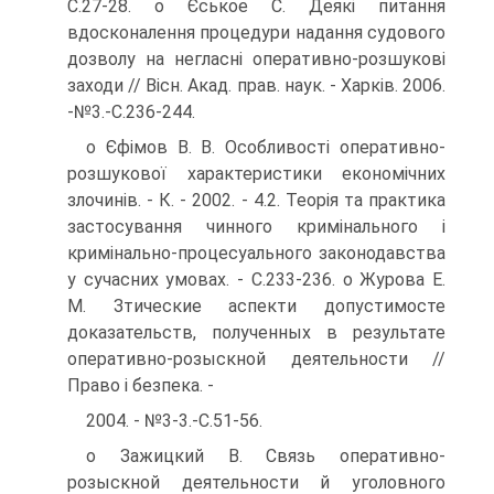
С.27-28. о Єськое С. Деякі питання
вдосконалення процедури надання судового
дозволу на негласні оперативно-розшукові
заходи // Вісн. Акад. прав. наук. - Харків. 2006.
-№3.-С.236-244.
о Єфімов В. В. Особливості оперативно-
розшукової характеристики економічних
злочинів. - К. - 2002. - 4.2. Теорія та практика
застосування чинного кримінального і
кримінально-процесуального законодавства
у сучасних умовах. - С.233-236. о Журова Е.
М. Зтические аспекти допустимосте
доказательств, полученных в результате
оперативно-розыскной деятельности //
Право і безпека. -
2004. - №3-3.-С.51-56.
о Зажицкий В. Связь оперативно-
розыскной деятельности й уголовного