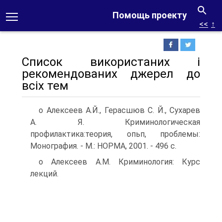
Помощь проекту
<<
↑
Список використаних і
рекомендованих джерел до
всіх тем
о Алексеев А.Й., Герасшюв С. Й., Сухарев
А. Я. Криминологическая
профилактика:теория, опьп, проблемы:
Монография. - М.: НОРМА, 2001. - 496 с.
о Алексеев А.М. Криминология: Курс
лекций.