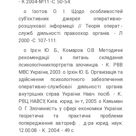
- К 2004-№11.-С. 50-54.
о Ізотов О. І. Щодо особливостей
суб'єктивних джерел оперативно-
розшукової інформації // Теорія операт.-
служб. діяльності правоохор. органів. - Л
2000 -С. 107-111.
о Ірх:н Ю. Б., Комаров О.В. Методичні
рекомендації з питань складання
психологічнихпортретів злочинців. - К.: РВВ
МВС України, 2003. о Ірхін Ю. Б. Організація та
здійснення психологічного забезпечення
оперативно-службової діяльності органів
внутрішніх справ України: Навч. посіб. - К.:
РВЦ НАВСУ, Київ. юрид. ін-т, 2005. о Каяьман
О. Г. Злочинність у сфері економіки України:
теоретичні та практичні проблеми
попередження: автореф. .. .д-ра юрид. наук:
12.00.08. - К.. 2004. - 49 с.