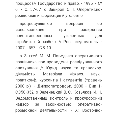
процесса// Государство й право. - 1995. - №
6. - С. 57-67. о Закиров С. Г. Оперативно-
розыскная информация й уголовно
процессуальные вопросы ее
использования при раскрытии
приостановленных уголовных дел
ограбежах й разбоях // Рос. следователь. -
2007. - №7. - С.8-10.
о Затхей М. М. Поведінка оперативного
працівника при проведенні розвідувального
опитування // Юрид. наука та правоохор.
діяльність: Матеріали міжвуз. наук.-
практконф. курсантів і студентів (травень
2000 р.). - Дніпропетровськ. 2000 - Вип 1-
С.350-352. о Зеленецкий В. С., Козьяков Й. Н.
Ведомственньщ контроль й прокурорский
надзор за законностью оперативно-
розыскной деятельности. - X.: Восточно-