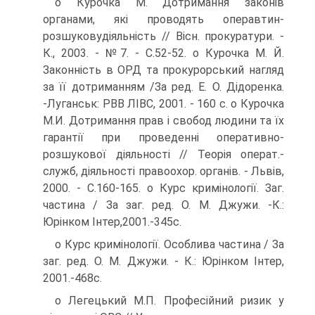
о Курочка М. Дотримання законів
органами, які проводять операвтин-
розшуковудіяльність // Вісн. прокуратури. -
К., 2003. - №7. - С.52-52. о Курочка М. Й.
Законність в ОРД та прокурорський нагляд
за її дотриманням /За ред. Е. О. Дідоренка.
-Луганськ: РВВ ЛІВС, 2001. - 160 с. о Курочка
М.И. Дотримання прав і свобод людини та їх
гарантії при проведенні оперативно-
розшукової діяльності // Теорія операт.-
служб, діяльності правоохор. органів. - Львів,
2000. - С.160-165. о Курс кримінології. Заг.
частина / За заг. ред. О. М. Джужи. -К.:
Юрінком Інтер,2001.-345с.
о Курс кримінології. Особлива частина / За
заг. ред. О. М. Джужи. - К.: Юрінком Інтер,
2001.-468с.
о Легецький М.П. Професійний ризик у