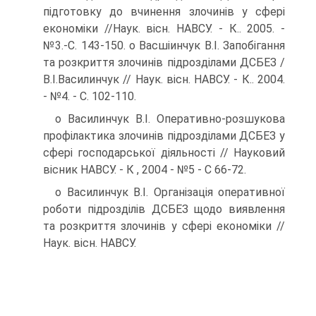
підготовку до вчинення злочинів у сфері
економіки //Наук. вісн. НАВСУ. - К.. 2005. -
№3.-С. 143-150. о Васшіинчук В.І. Запобігання
та розкриття злочинів підрозділами ДСБЕЗ /
В.І.Василинчук // Наук. вісн. НАВСУ. - К.. 2004.
- №4. - С. 102-110.
o Василинчук В.І. Оперативно-розшукова
профілактика злочинів підрозділами ДСБЕЗ у
сфері господарської діяльності // Науковий
вісник НАВСУ. - К , 2004 - №5 - С 66-72.
o Василинчук В.І. Організація оперативної
роботи підрозділів ДСБЕЗ щодо виявлення
та розкриття злочинів у сфері економіки //
Наук. вісн. НАВСУ.