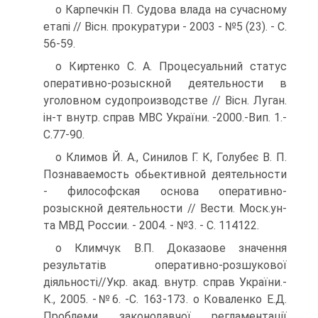
о Карпечкін П. Судова влада на сучасному
етапі // Вісн. прокуратури - 2003 - №5 (23). - С.
56-59.
о Киртенко С. А. Процесуальний статус
оперативно-розыскной деятельности в
уголовном судопроизводстве // Вісн. Луган.
ін-т внутр. справ МВС України. -2000.-Вип. 1.-
С.77-90.
о Климов Й. А., Синилов Г. К, Голубеє В. П.
Познаваемость обьективной деятельности
- философская основа оперативно-
розыскной деятельности // Вести. Моск.ун-
та МВД России. - 2004. - №3. - С. 114122.
о Климчук В.П. Доказаове значення
результатів оперативно-розшукової
діяльності//Укр. акад. внутр. справ України.-
К., 2005. -№6. -С. 163-173. о Коваленко Е.Д.
Проблеми законодавчої регламентації