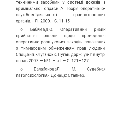
технічними засобами у системі доказів з
кримінальної справи // Теорія оперативно-
службовоїдіяльності правоохоронних
органів. - Л., 2000. - С. 11-15.
о БабічевД.О. Оперативний ризик
прийняття рішень щодо проведення
оперативно-розшукових заходів, пов'язаних
з тимчасовим обмеженням прав людини.
Спец,вип. -Луганськ, Луган. держ. ун-т внутр.
справ 2007. — №1. — ч.І. — С. 121—127.
о БалабановаЛ. М. Судебная
патопсихология.- Донецк: Сталкер.