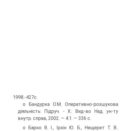
1998.-427с.
о Бандурка О.М. Оперативно-розшукова
діяльність: Підруч. - X.: Вид-во Над. ун-ту
внутр. справ, 2002. — 4.1. — 336 с.
о Барко В. І., Ірхін Ю. Б., Нещерет Т. В..