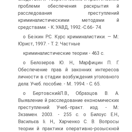
проблеми обеспечения раскрытия й
расследования преступлений
криминалистическими методами й
средствами. - К.:УАВД, 1992.-С.66- 74.
о Бе.ікин Р.С. Курс криминалистики. — М.:
Юрист, 1997. - Т. 2: Частные
криминалистические теории - 463 с.
о Белозеров Ю. Н., Марфицин П. Г.
Обеспечение прав й законних интересов
личности в стадии возбуждения уголовного
дела: Учеб. пособие. - М.. 1994. - С. 65.
о БертовскийЛ.В., Образцов В. А.
Выявление й расследование економических
преступлений: Учеб.-практ. изд. - М.:
Зкзамен. 2003. - 255 с. о Билоус Е.Н.,
Васильєв Іі. Н., Харченко С. В. Вопросы
теории й практики оперативно-розыскной