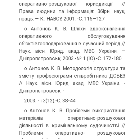
оперативно-розшукової юрисдикції //
Права людини та інформація: Збірн. наук,
праць. — К.: НАВСУ, 2001. -С. 115—127
о Антонов К. В. Шляхи вдосконалення
оперативного обслуговування
об'єктівгосподарювання в сучасний період //
Наук. вісн. Юрид. акад. МВС України. —
Дніпропетровськ, 2003.-№ 1 (ІО).-С. 172-180
о Антонов К. В. Методологія структури та
змісту професіограми співробітника ДСБЕЗ
// Наук. вісн. Юрид. акад. МВС Украіни. -
Дніпропетровськ. -
2003. - і З(12).-С. 38-44
о Антонов К. В. Проблеми використання
матеріалів оперативно-розшукової
діяльності в кримінальному судочинстві //
Проблеми оперативно- розшукової