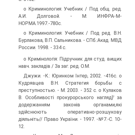
о Криминология: Учебник / Под общ. ред.
А.И. Долговой. - М: ИНФРА-М-
НОРМА.1997.-780с.
о Криминология: Учебник / Под ред. В.Н.
Бурлакова, В.П. Сальникова. - СПб.:Акад. МВД
России
1998. - 334 с.
:
o Кримінологія: Підручник для студ. вищих
навч. закладів / За заг. ред. О.М.
Джужи. -К.: Юринком Інтер, 2002. -416с. о
Кудрявцев В.Н. Стратегия борьбы с
преступностью. - М. 2003. - 352 с. о Кулаков
В. Особливості прокурорського нагляд}' за
додержанням законів органами,які
здійснюють оперативно-розшукову
діяльніть// Право України. - 1997. -№7.-С. 10-
12.