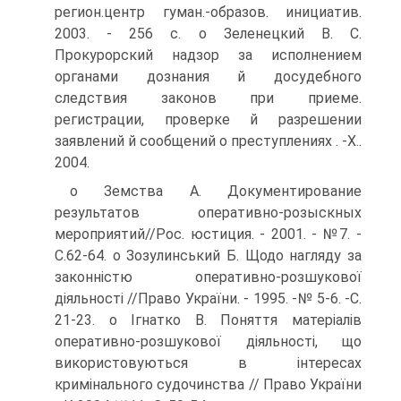
регион.центр гуман.-образов. инициатив.
2003. - 256 с. о Зеленецкий В. С.
Прокурорский надзор за исполнением
органами дознания й досудебного
следствия законов при приеме.
регистрации, проверке й разрешении
заявлений й сообщений о преступлениях . -X..
2004.
o Земства А. Документирование
результатов оперативно-розыскных
мероприятий//Рос. юстиция. - 2001. - №7. -
С.62-64. о Зозулинський Б. Щодо нагляду за
законністю оперативно-розшукової
діяльності //Право України. - 1995. -№ 5-6. -С.
21-23. о Ігнатко В. Поняття матеріалів
оперативно-розшукової діяльності, що
використовуються в інтересах
кримінального судочинства // Право України