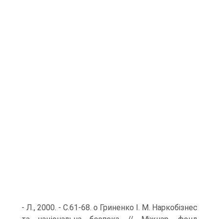
- Л., 2000. - С.61-68. о Гриненко І. М. Наркобізнес