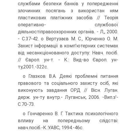
службами безпеки банків у попередженні
злочинних посягань з використан ням
пластикових платіжних засобів // Теорія
оперативно- службової
діяльностіправоохоронних органів. - Л,, 2000.
- С.37-42. о Вертузаєв М. С., Юрченко О. М.
Захист інформації в комп'ютерних системах
від несанкціонованого доступу: Навч. посіб.
// Європ. ун-т. - К.: Вид-во Європ. ун-
ту,2001.-322с.
о Глазков В.А. Деякі проблемні питання
правового та соціального захисту осіб, які
виконують завдання ОРД // Вісн. Луган.
держ. ун-ту внутр.- Луганськ, 2006. -Вип.з'-
С.70-73.
о Гончаренко В. Г. Тактика психологічного
впливу на попередньому слідстві:
навч.посіб.-К.:УАВС, 1994.-46с.