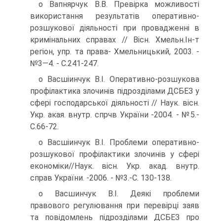
о Вапнярчук В.В. Превірка можливості
використання результатів оперативно-
розшукової діяльності при провадженні в
кримінальних справах // Вісн. Хмельн.Ін-т
регіон, упр. та права- Хмельницький, 2003. -
№3—4. - С.241-247.
о Васшіинчук В.І. Оперативно-розшукова
профілактика злочинів підрозділами ДСБЕЗ у
сфері господарської діяльності // Наук. вісн.
Укр. акая. внутр. спрчв України -2004. - №5.-
С.66-72.
о Васшіинчук В.І. Проблеми оперативно-
розшукової профілактики злочинів у сфері
економіки//Наук. вісн. Укр. акад. внутр.
справ України. -2006. - №3.-С. 130-138.
о Васшинчук В.І. Деякі проблеми
правового регулювання при перевірці заяв
та повідомлень підрозділами ДСБЕЗ про