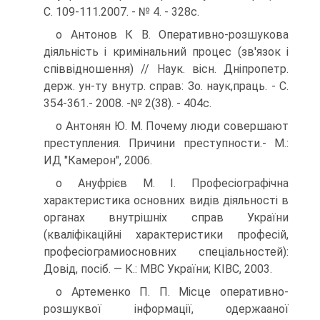
С. 109-111.2007. - № 4. - 328с.
о Антонов К В. Оперативно-розшукова
діяльність і кримінальний процес (зв'язок і
співвідношення) // Наук. вісн. Дніпропетр.
держ. ун-ту внутр. справ: Зо. наук,праць. - С.
354-361.- 2008. -№ 2(38). - 404с.
о Антонян Ю. М. Почему люди совершают
преступления. Причини преступности.- М.:
ИД "Камерон", 2006.
о Ануфрієв М. І. Професіографічна
характеристика основних видів діяльності в
органах внутрішніх справ України
(кваліфікаційні характеристики професій,
професіограмиосновних спеціальностей):
Довід, посіб. — К.: МВС України; КІВС, 2003.
о Артеменко П. П. Місце оперативно-
розшуквої інформації, одержааної