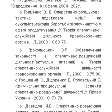
та національна безпека // Міжнар. фонд
"Відродження'.-К.: Сфера. 2004. -282с.
о Гриценко В. В. Оперативно-розшукова-
тактика податкової міліції як
сукупністьзаходів боротьби зі злочинністю у
сфері оподаткування // Теорія оперативно-
службової діяльності правоохоронних
органів. - Л., 2000. - С.68-75.
o Грохольський В.Л. Забезпечення
законності в оперативно-розшуковій
діяльності(актуальні питання) // Теорія
оперативно-службової діяльності
правоохоронних органів. - Л., 2000. - С.75-80.
o Грошевий Ю., Дідоренко Е., Розовський Б.
Кримінально-процесуальні аспекти
оперативно-розшукової діяльності // Право
України. - 2003. - С. 73-78.
о Давидов Я.В. Оперативно-розьюкная