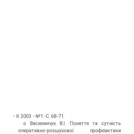
- К 2003 - №1 -С. 68-71.
o Василинчук В.І. Поняття та сутність
оперативно-розшукової профілактики