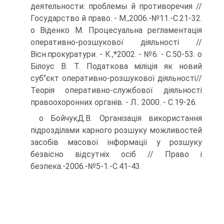
деятельности: проблемы й противоречия //
Государство й право. - М.,2006.-№11.-С.21-32.
о Віденко М. Процесуальна регламентація
оперативно-розшукової діяльності //
Вісн.прокуратури. - К.,*2002. - №6. - С.50-53. о
Білоус В. Т. Податкова міліція як новий
суб"єкт оперативно-розшукової діяльності//
Теорія оперативно-службової діяльності
правоохоронних органів. - Л.. 2000. - С.19-26.
о БойчукД.В. Організація використання
підрозділами карного розшуку можливостей
засобів масової інформації у розшуку
безвісно відсутніх осіб // Право і
безпека.-2006.-№5-1.-С.41-43.