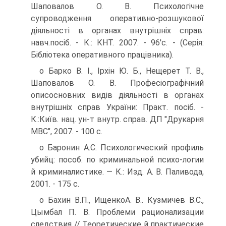
Шаповалов О. В. Психологічне
супроводження оперативно-розшукової
діяльності в органах внутрішніх справ:
навч.посіб. - К.: КНТ. 2007. - 96'с. - (Серія:
Бібліотека оперативного працівника).
о Барко В. І., Ірхін Ю. Б., Нещерет Т. В.,
Шаповалов О. В. Професіографічний
описосновних видів діяльності в органах
внутрішніх справ України: Практ. посіб. -
К.:Київ. нац. ун-т внутр. справ. ДП "Друкарня
МВС", 2007. - 100 с.
о Баронин А.С. Психологический профиль
убийц: пособ. по криминальной психо-логии
й криминалистике. — К.: Изд. А. В. Паливода,
2001. - 175 с.
о Бахин В.П., ИщенкоА. В.. Кузмичев В.С.,
Цымбал П. В. Проблеми рационализации
следствия // Теоретические й практические