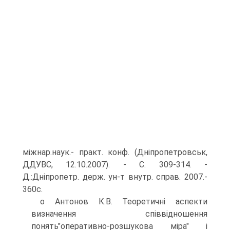
міжнар.наук.- практ. конф. (Дніпропетровськ,
ДДУВС, 12.10.2007). - С. 309-314. -
Д.:Дніпропетр. держ. ун-т внутр. справ. 2007.-
360с.
о Антонов К.В. Теоретичні аспекти
визначення співвідношення
понять"оперативно-розшукова міра" і