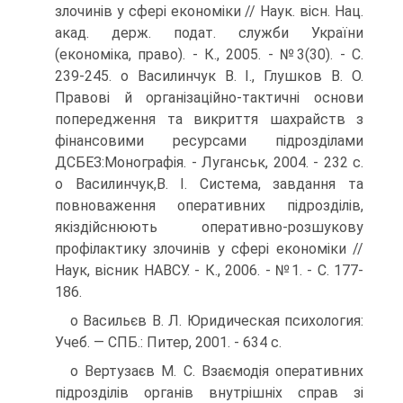
злочинів у сфері економіки // Наук. вісн. Нац.
акад. держ. подат. служби України
(економіка, право). - К., 2005. - №3(30). - С.
239-245. o Василинчук В. І., Глушков В. О.
Правові й організаційно-тактичні основи
попередження та викриття шахрайств з
фінансовими ресурсами підрозділами
ДСБЕЗ:Монографія. - Луганськ, 2004. - 232 с.
o Василинчук,В. І. Система, завдання та
повноваження оперативних підрозділів,
якіздійснюють оперативно-розшукову
профілактику злочинів у сфері економіки //
Наук, вісник НАВСУ. - К., 2006. - №1. - С. 177-
186.
o Васильєв В. Л. Юридическая психология:
Учеб. — СПБ.: Питер, 2001. - 634 с.
о Вертузаєв М. С. Взаємодія оперативних
підрозділів органів внутрішніх справ зі