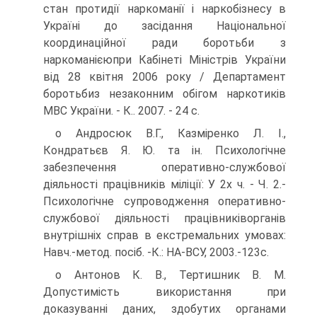
стан протидії наркоманії і наркобізнесу в
Україні до засідання Національної
координаційної ради боротьби з
наркоманієюпри Кабінеті Міністрів України
від 28 квітня 2006 року / Департамент
боротьбиз незаконним обігом наркотиків
МВС України. - К.. 2007. - 24 с.
о Андросюк В.Г., Казміренко Л. І.,
Кондратьєв Я. Ю. та ін. Психологічне
забезпечення оперативно-службової
діяльності працівників міліції: У 2х ч. - Ч. 2.-
Психологічне супроводження оперативно-
службової діяльності працівниківорганів
внутрішніх справ в екстремальних умовах:
Навч.-метод. посіб. -К.: НА-ВСУ, 2003.-123с.
о Антонов К. В., Тертишник В. М.
Допустимість використання при
доказуванні даних, здобутих органами