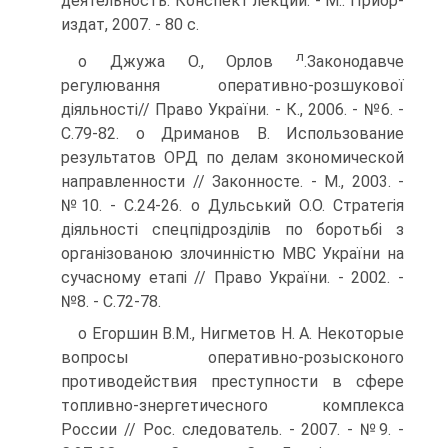
деятельность: Конспект лекций. - М.: Приор-
издат, 2007. - 80 с.
л
о Джужа О., Орлов
.Законодавче
регулювання оперативно-розшукової
діяльності// Право України. - К., 2006. - №6. -
С.79-82. о Дриманов В. Использование
результатов ОРД по делам зкономической
направленности // Законносте. - М., 2003. -
№10. - С.24-26. о Дульський О.О. Стратегія
діяльності спецпідрозділів по боротьбі з
організованою злочинністю МВС України на
сучасному етапі // Право України. - 2002. -
№8. - С.72-78.
о Егоршин В.М., Нигметов Н. А. Некоторые
вопросы оперативно-розысконого
противодействия преступности в сфере
топливно-знергетичесного комплекса
России // Рос. следователь. - 2007. - №9. -