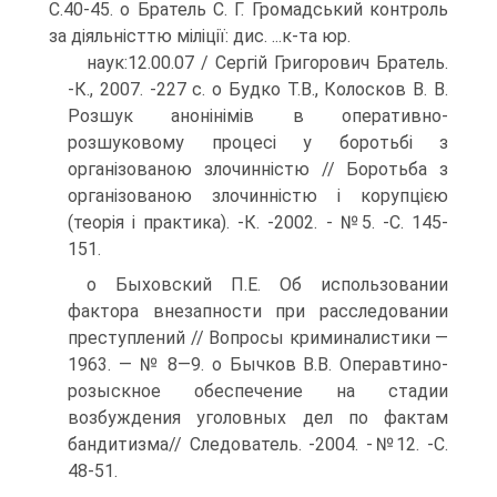
С.40-45. о Братель С. Г. Громадський контроль
за діяльністтю міліції: дис. ...к-та юр.
наук:12.00.07 / Сергій Григорович Братель.
-К., 2007. -227 с. о Будко Т.В., Колосков В. В.
Розшук анонінімів в оперативно-
розшуковому процесі у боротьбі з
організованою злочинністю // Боротьба з
організованою злочинністю і корупцією
(теорія і практика). -К. -2002. - №5. -С. 145-
151.
о Быховский П.Е. Об использовании
фактора внезапности при расследовании
преступлений // Вопросы криминалистики —
1963. — № 8—9. о Бычков В.В. Операвтино-
розыскное обеспечение на стадии
возбуждения уголовных дел по фактам
бандитизма// Следователь. -2004. -№12. -С.
48-51.